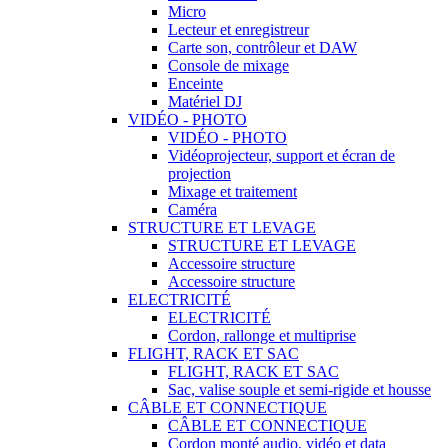
Micro
Lecteur et enregistreur
Carte son, contrôleur et DAW
Console de mixage
Enceinte
Matériel DJ
VIDÉO - PHOTO
VIDÉO - PHOTO
Vidéoprojecteur, support et écran de
projection
Mixage et traitement
Caméra
STRUCTURE ET LEVAGE
STRUCTURE ET LEVAGE
Accessoire structure
Accessoire structure
ELECTRICITÉ
ELECTRICITÉ
Cordon, rallonge et multiprise
FLIGHT, RACK ET SAC
FLIGHT, RACK ET SAC
Sac, valise souple et semi-rigide et housse
CÂBLE ET CONNECTIQUE
CÂBLE ET CONNECTIQUE
Cordon monté audio, vidéo et data