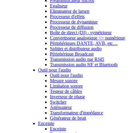
Préamplificateur micros
Egaliseur
Eliminateur de larsen
Processeur d'effets
Processeur de dynamique
Processeur de diffusion
Boîte de direct (DI) - symétriseur
Convertisseur analogique <> numérique
Périphériques DANTE, AVB, etc…
Splitter et distributeur audio
Périphérique Broadcast
Transmission audio par RJ45
Transmission audio HF et Bluetooth
Outil pour l'audio
Outil pour l'audio
Mesure sonore
Limitation sonore
Testeur de câbles
Inverseur de phase
Switcher
Atténuateur
Transformateur d'impédance
Générateur de bruit
Enceinte
Enceinte