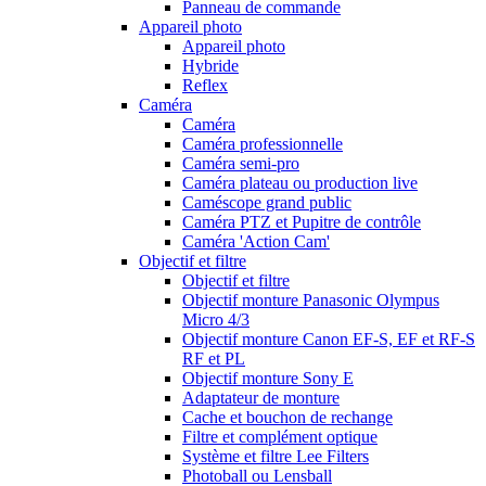
Panneau de commande
Appareil photo
Appareil photo
Hybride
Reflex
Caméra
Caméra
Caméra professionnelle
Caméra semi-pro
Caméra plateau ou production live
Caméscope grand public
Caméra PTZ et Pupitre de contrôle
Caméra 'Action Cam'
Objectif et filtre
Objectif et filtre
Objectif monture Panasonic Olympus
Micro 4/3
Objectif monture Canon EF-S, EF et RF-S
RF et PL
Objectif monture Sony E
Adaptateur de monture
Cache et bouchon de rechange
Filtre et complément optique
Système et filtre Lee Filters
Photoball ou Lensball