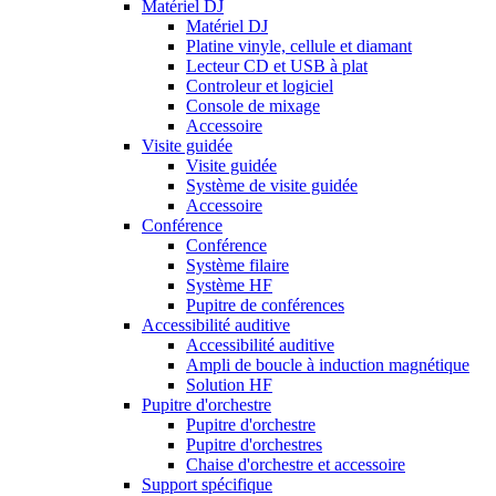
Matériel DJ
Matériel DJ
Platine vinyle, cellule et diamant
Lecteur CD et USB à plat
Controleur et logiciel
Console de mixage
Accessoire
Visite guidée
Visite guidée
Système de visite guidée
Accessoire
Conférence
Conférence
Système filaire
Système HF
Pupitre de conférences
Accessibilité auditive
Accessibilité auditive
Ampli de boucle à induction magnétique
Solution HF
Pupitre d'orchestre
Pupitre d'orchestre
Pupitre d'orchestres
Chaise d'orchestre et accessoire
Support spécifique