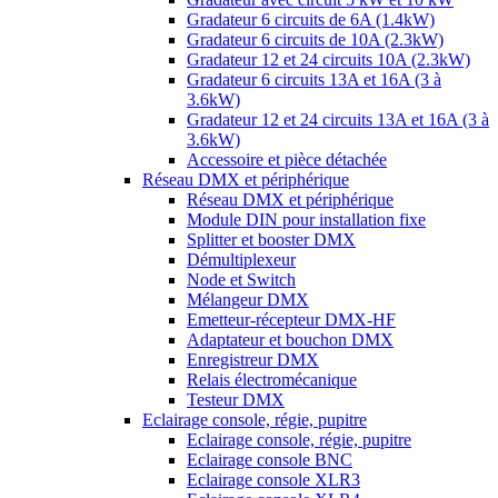
Gradateur 6 circuits de 6A (1.4kW)
Gradateur 6 circuits de 10A (2.3kW)
Gradateur 12 et 24 circuits 10A (2.3kW)
Gradateur 6 circuits 13A et 16A (3 à
3.6kW)
Gradateur 12 et 24 circuits 13A et 16A (3 à
3.6kW)
Accessoire et pièce détachée
Réseau DMX et périphérique
Réseau DMX et périphérique
Module DIN pour installation fixe
Splitter et booster DMX
Démultiplexeur
Node et Switch
Mélangeur DMX
Emetteur-récepteur DMX-HF
Adaptateur et bouchon DMX
Enregistreur DMX
Relais électromécanique
Testeur DMX
Eclairage console, régie, pupitre
Eclairage console, régie, pupitre
Eclairage console BNC
Eclairage console XLR3