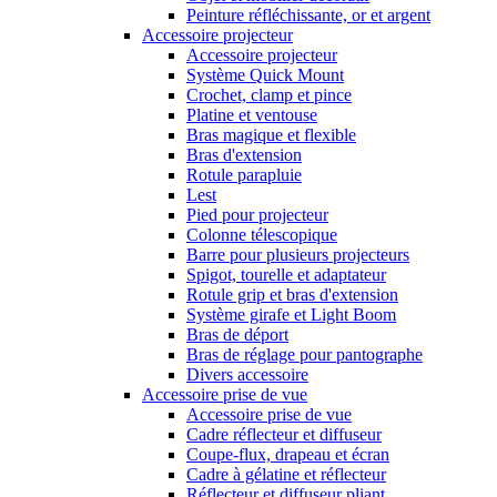
Peinture réfléchissante, or et argent
Accessoire projecteur
Accessoire projecteur
Système Quick Mount
Crochet, clamp et pince
Platine et ventouse
Bras magique et flexible
Bras d'extension
Rotule parapluie
Lest
Pied pour projecteur
Colonne télescopique
Barre pour plusieurs projecteurs
Spigot, tourelle et adaptateur
Rotule grip et bras d'extension
Système girafe et Light Boom
Bras de déport
Bras de réglage pour pantographe
Divers accessoire
Accessoire prise de vue
Accessoire prise de vue
Cadre réflecteur et diffuseur
Coupe-flux, drapeau et écran
Cadre à gélatine et réflecteur
Réflecteur et diffuseur pliant