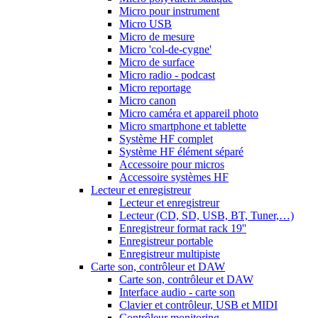
Micro pour instrument
Micro USB
Micro de mesure
Micro 'col-de-cygne'
Micro de surface
Micro radio - podcast
Micro reportage
Micro canon
Micro caméra et appareil photo
Micro smartphone et tablette
Système HF complet
Système HF élément séparé
Accessoire pour micros
Accessoire systèmes HF
Lecteur et enregistreur
Lecteur et enregistreur
Lecteur (CD, SD, USB, BT, Tuner,…)
Enregistreur format rack 19''
Enregistreur portable
Enregistreur multipiste
Carte son, contrôleur et DAW
Carte son, contrôleur et DAW
Interface audio - carte son
Clavier et contrôleur, USB et MIDI
Contrôleur monitoring