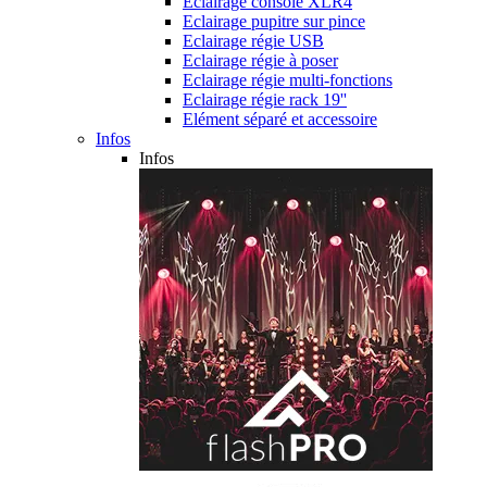
Eclairage console XLR4
Eclairage pupitre sur pince
Eclairage régie USB
Eclairage régie à poser
Eclairage régie multi-fonctions
Eclairage régie rack 19''
Elément séparé et accessoire
Infos
Infos