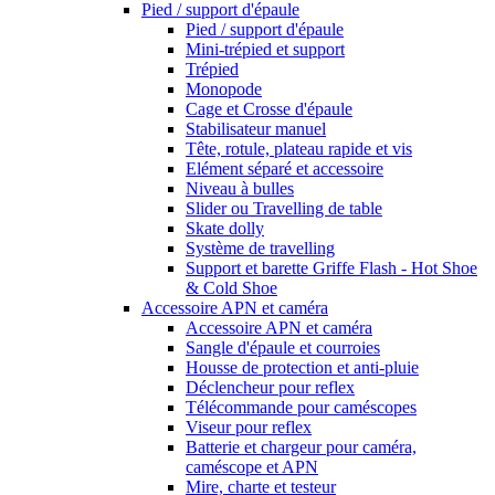
Pied / support d'épaule
Pied / support d'épaule
Mini-trépied et support
Trépied
Monopode
Cage et Crosse d'épaule
Stabilisateur manuel
Tête, rotule, plateau rapide et vis
Elément séparé et accessoire
Niveau à bulles
Slider ou Travelling de table
Skate dolly
Système de travelling
Support et barette Griffe Flash - Hot Shoe
& Cold Shoe
Accessoire APN et caméra
Accessoire APN et caméra
Sangle d'épaule et courroies
Housse de protection et anti-pluie
Déclencheur pour reflex
Télécommande pour caméscopes
Viseur pour reflex
Batterie et chargeur pour caméra,
caméscope et APN
Mire, charte et testeur