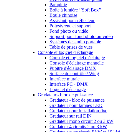
Parapluie
Boîte à lumière ‘’Soft Box’’
Boule chinoise
Assistant pour réflecteur
Polystyrène et support
Fond photo ou vidéo
Support pour fond photo ou vidéo
Systèmes de studio portable
Table de prises de vues
Console et logiciel d'éclairage
Console et logiciel d'éclairage
Console d'éclairage manuelle
Pupitre d'éclairage DMX
Surface de contrôle / Wing
Interface murale
Interface PC - DMX
Logiciel d'éclairage
Gradateur - bloc de puissance
Gradateur - bloc de puissance
Gradateur pour lampes LED
Gradateur pour installation fixe
Gradateur sur rail DIN
Gradateur mono circuit 2 ou 3 kW
Gradateur 4 circuits 2 ou 3 kW
Gradateur avec circuit 5 kW et 10 kW