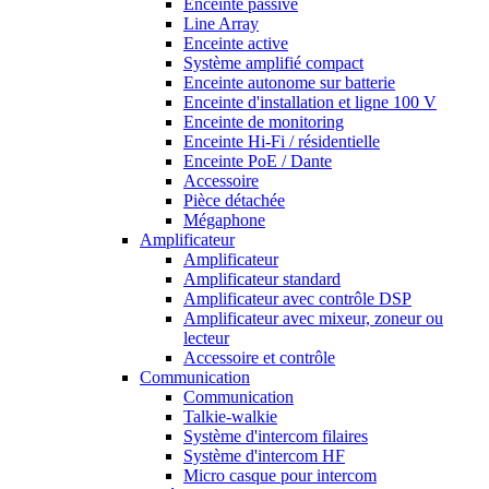
Enceinte passive
Line Array
Enceinte active
Système amplifié compact
Enceinte autonome sur batterie
Enceinte d'installation et ligne 100 V
Enceinte de monitoring
Enceinte Hi-Fi / résidentielle
Enceinte PoE / Dante
Accessoire
Pièce détachée
Mégaphone
Amplificateur
Amplificateur
Amplificateur standard
Amplificateur avec contrôle DSP
Amplificateur avec mixeur, zoneur ou
lecteur
Accessoire et contrôle
Communication
Communication
Talkie-walkie
Système d'intercom filaires
Système d'intercom HF
Micro casque pour intercom