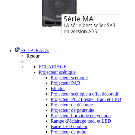
ÉCLAIRAGE
Retour
ÉCLAIRAGE
Projecteur scénique
Projecteur scénique
Projecteur PAR
Blinder
Projecteur scénique à effet décoratif
Projecteur PC / Fresnel Trad. et LED
Projecteur de découpe
Projecteur de poursuite
Projecteur horiziode et cycliode
Rampe d’éclairage trad. et LED
Barre LED couleur
Projecteur de gobo