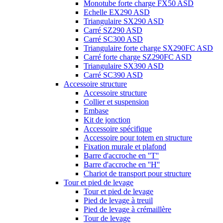
Monotube forte charge FX50 ASD
Echelle EX290 ASD
Triangulaire SX290 ASD
Carré SZ290 ASD
Carré SC300 ASD
Triangulaire forte charge SX290FC ASD
Carré forte charge SZ290FC ASD
Triangulaire SX390 ASD
Carré SC390 ASD
Accessoire structure
Accessoire structure
Collier et suspension
Embase
Kit de jonction
Accessoire spécifique
Accessoire pour totem en structure
Fixation murale et plafond
Barre d'accroche en ''T''
Barre d'accroche en ''H''
Chariot de transport pour structure
Tour et pied de levage
Tour et pied de levage
Pied de levage à treuil
Pied de levage à crémaillère
Tour de levage