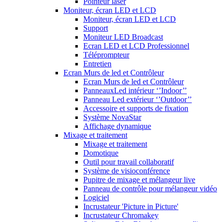
Pointeur laser
Moniteur, écran LED et LCD
Moniteur, écran LED et LCD
Support
Moniteur LED Broadcast
Ecran LED et LCD Professionnel
Téléprompteur
Entretien
Ecran Murs de led et Contrôleur
Ecran Murs de led et Contrôleur
PanneauxLed intérieur ‘’Indoor’’
Panneau Led extérieur ‘’Outdoor’’
Accessoire et supports de fixation
Système NovaStar
Affichage dynamique
Mixage et traitement
Mixage et traitement
Domotique
Outil pour travail collaboratif
Système de visioconférence
Pupitre de mixage et mélangeur live
Panneau de contrôle pour mélangeur vidéo
Logiciel
Incrustateur 'Picture in Picture'
Incrustateur Chromakey