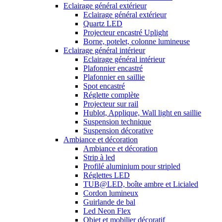
Eclairage général extérieur
Eclairage général extérieur
Quartz LED
Projecteur encastré Uplight
Borne, potelet, colonne lumineuse
Eclairage général intérieur
Eclairage général intérieur
Plafonnier encastré
Plafonnier en saillie
Spot encastré
Réglette complète
Projecteur sur rail
Hublot, Applique, Wall light en saillie
Suspension technique
Suspension décorative
Ambiance et décoration
Ambiance et décoration
Strip à led
Profilé aluminium pour stripled
Réglettes LED
TUB@LED, boîte ambre et Licialed
Cordon lumineux
Guirlande de bal
Led Neon Flex
Objet et mobilier décoratif