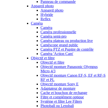
Panneau de commande
Appareil photo
Appareil photo
Hybride
Reflex
Caméra
Caméra
Caméra professionnelle
Caméra semi-pro
Caméra plateau ou production live
Caméscope grand public
Caméra PTZ et Pupitre de contrôle
Caméra 'Action Cam'
Objectif et filtre
Objectif et filtre
Objectif monture Panasonic Olympus
Micro 4/3
Objectif monture Canon EF-S, EF et RF-S
RF et PL
Objectif monture Sony E
Adaptateur de monture
Cache et bouchon de rechange
Filtre et complément optique
Système et filtre Lee Filters
Photoball ou Lensball