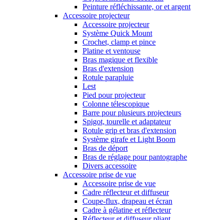
Peinture réfléchissante, or et argent
Accessoire projecteur
Accessoire projecteur
Système Quick Mount
Crochet, clamp et pince
Platine et ventouse
Bras magique et flexible
Bras d'extension
Rotule parapluie
Lest
Pied pour projecteur
Colonne télescopique
Barre pour plusieurs projecteurs
Spigot, tourelle et adaptateur
Rotule grip et bras d'extension
Système girafe et Light Boom
Bras de déport
Bras de réglage pour pantographe
Divers accessoire
Accessoire prise de vue
Accessoire prise de vue
Cadre réflecteur et diffuseur
Coupe-flux, drapeau et écran
Cadre à gélatine et réflecteur
Réflecteur et diffuseur pliant