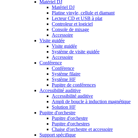
Matériel DJ
Matériel DJ
Platine vinyle, cellule et diamant
Lecteur CD et USB à plat
Controleur et logiciel
Console de mixage
Accessoire
Visite guidée
Visite guidée
Système de visite guidée
Accessoire
Conférence
Conférence
Système filaire
Système HF
Pupitre de conférences
Accessibilité auditive
Accessibilité auditive
Ampli de boucle à induction magnétique
Solution HF
Pupitre d'orchestre
Pupitre d'orchestre
Pupitre d'orchestres
Chaise d'orchestre et accessoire
Support spécifique