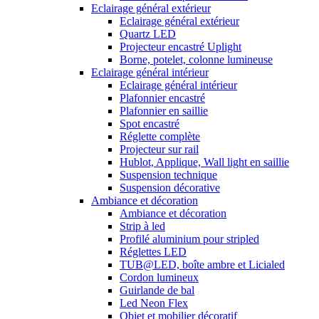
Eclairage général extérieur
Eclairage général extérieur
Quartz LED
Projecteur encastré Uplight
Borne, potelet, colonne lumineuse
Eclairage général intérieur
Eclairage général intérieur
Plafonnier encastré
Plafonnier en saillie
Spot encastré
Réglette complète
Projecteur sur rail
Hublot, Applique, Wall light en saillie
Suspension technique
Suspension décorative
Ambiance et décoration
Ambiance et décoration
Strip à led
Profilé aluminium pour stripled
Réglettes LED
TUB@LED, boîte ambre et Licialed
Cordon lumineux
Guirlande de bal
Led Neon Flex
Objet et mobilier décoratif