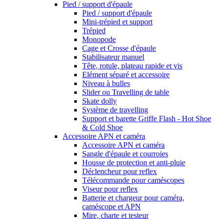
Pied / support d'épaule
Pied / support d'épaule
Mini-trépied et support
Trépied
Monopode
Cage et Crosse d'épaule
Stabilisateur manuel
Tête, rotule, plateau rapide et vis
Elément séparé et accessoire
Niveau à bulles
Slider ou Travelling de table
Skate dolly
Système de travelling
Support et barette Griffe Flash - Hot Shoe
& Cold Shoe
Accessoire APN et caméra
Accessoire APN et caméra
Sangle d'épaule et courroies
Housse de protection et anti-pluie
Déclencheur pour reflex
Télécommande pour caméscopes
Viseur pour reflex
Batterie et chargeur pour caméra,
caméscope et APN
Mire, charte et testeur