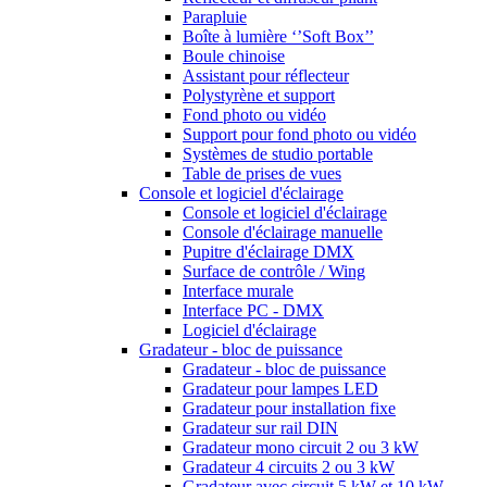
Parapluie
Boîte à lumière ‘’Soft Box’’
Boule chinoise
Assistant pour réflecteur
Polystyrène et support
Fond photo ou vidéo
Support pour fond photo ou vidéo
Systèmes de studio portable
Table de prises de vues
Console et logiciel d'éclairage
Console et logiciel d'éclairage
Console d'éclairage manuelle
Pupitre d'éclairage DMX
Surface de contrôle / Wing
Interface murale
Interface PC - DMX
Logiciel d'éclairage
Gradateur - bloc de puissance
Gradateur - bloc de puissance
Gradateur pour lampes LED
Gradateur pour installation fixe
Gradateur sur rail DIN
Gradateur mono circuit 2 ou 3 kW
Gradateur 4 circuits 2 ou 3 kW
Gradateur avec circuit 5 kW et 10 kW