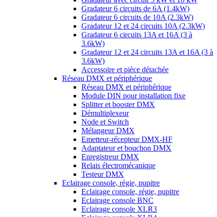
Gradateur 6 circuits de 6A (1.4kW)
Gradateur 6 circuits de 10A (2.3kW)
Gradateur 12 et 24 circuits 10A (2.3kW)
Gradateur 6 circuits 13A et 16A (3 à
3.6kW)
Gradateur 12 et 24 circuits 13A et 16A (3 à
3.6kW)
Accessoire et pièce détachée
Réseau DMX et périphérique
Réseau DMX et périphérique
Module DIN pour installation fixe
Splitter et booster DMX
Démultiplexeur
Node et Switch
Mélangeur DMX
Emetteur-récepteur DMX-HF
Adaptateur et bouchon DMX
Enregistreur DMX
Relais électromécanique
Testeur DMX
Eclairage console, régie, pupitre
Eclairage console, régie, pupitre
Eclairage console BNC
Eclairage console XLR3