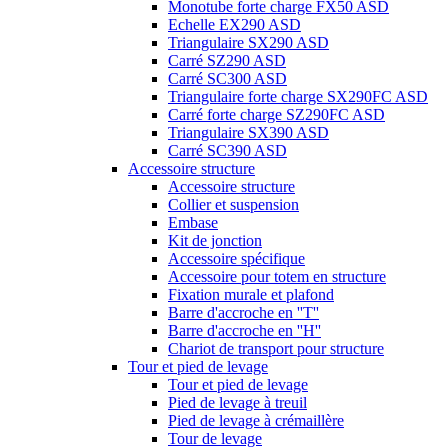
Monotube forte charge FX50 ASD
Echelle EX290 ASD
Triangulaire SX290 ASD
Carré SZ290 ASD
Carré SC300 ASD
Triangulaire forte charge SX290FC ASD
Carré forte charge SZ290FC ASD
Triangulaire SX390 ASD
Carré SC390 ASD
Accessoire structure
Accessoire structure
Collier et suspension
Embase
Kit de jonction
Accessoire spécifique
Accessoire pour totem en structure
Fixation murale et plafond
Barre d'accroche en ''T''
Barre d'accroche en ''H''
Chariot de transport pour structure
Tour et pied de levage
Tour et pied de levage
Pied de levage à treuil
Pied de levage à crémaillère
Tour de levage