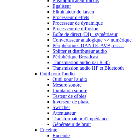
Préamplificateur micros
Egaliseur
Eliminateur de larsen
Processeur d'effets
Processeur de dynamique
Processeur de diffusion
Boîte de direct (DI) - symétriseur
Convertisseur analogique <> numérique
Périphériques DANTE, AVB, etc…
Splitter et distributeur audio
Périphérique Broadcast
Transmission audio par RJ45
Transmission audio HF et Bluetooth
Outil pour l'audio
Outil pour l'audio
Mesure sonore
Limitation sonore
Testeur de câbles
Inverseur de phase
Switcher
Atténuateur
Transformateur d'impédance
Générateur de bruit
Enceinte
Enceinte