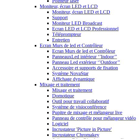
Pointeur laser
Moniteur, écran LED et LCD
Moniteur, écran LED et LCD
Support
Moniteur LED Broadcast
Ecran LED et LCD Professionnel
Téléprompteur
Entretien
Ecran Murs de led et Contrôleur
Ecran Murs de led et Contrôleur
PanneauxLed intérieur ‘’Indoor’’
Panneau Led extérieur ‘’Outdoor’’
Accessoire et supports de fixation
Système NovaStar
Affichage dynamique
Mixage et traitement
Mixage et traitement
Domotique
Outil pour travail collaboratif
Système de visioconférence
Pupitre de mixage et mélangeur live
Panneau de contrôle pour mélangeur vidéo
Logiciel
Incrustateur 'Picture in Picture'
Incrustateur Chromakey