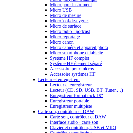
Micro pour instrument
Micro USB
Micro de mesure
Micro 'col-de-cygne'
Micro de surface
Micro radio - podcast
Micro reportage
Micro canon
Micro caméra et appareil photo
Micro smartphone et tablette
Système HF complet
Système HF élément séparé
Accessoire pour micros
Accessoire systèmes HF
Lecteur et enregistreur
Lecteur et enregistreur
Lecteur (CD, SD, USB, BT, Tuner,…)
Enregistreur format rack 19''
Enregistreur portable
Enregistreur multipiste
Carte son, contrôleur et DAW
Carte son, contrôleur et DAW
Interface audio - carte son
Clavier et contrôleur, USB et MIDI
Contrôleur monitoring