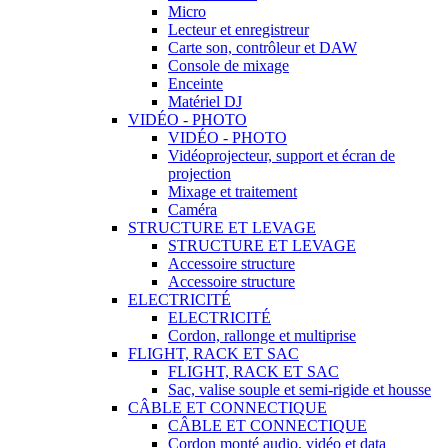
Micro
Lecteur et enregistreur
Carte son, contrôleur et DAW
Console de mixage
Enceinte
Matériel DJ
VIDÉO - PHOTO
VIDÉO - PHOTO
Vidéoprojecteur, support et écran de
projection
Mixage et traitement
Caméra
STRUCTURE ET LEVAGE
STRUCTURE ET LEVAGE
Accessoire structure
Accessoire structure
ELECTRICITÉ
ELECTRICITÉ
Cordon, rallonge et multiprise
FLIGHT, RACK ET SAC
FLIGHT, RACK ET SAC
Sac, valise souple et semi-rigide et housse
CÂBLE ET CONNECTIQUE
CÂBLE ET CONNECTIQUE
Cordon monté audio, vidéo et data