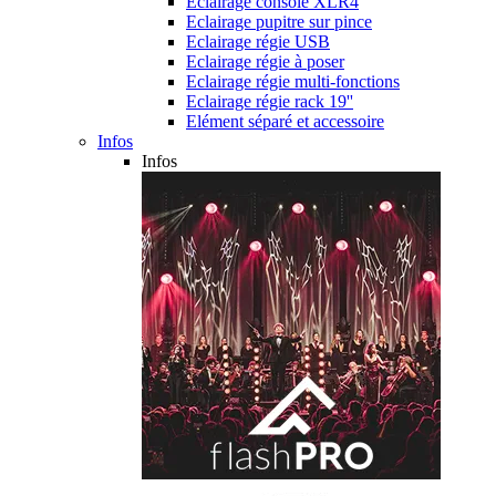
Eclairage console XLR4
Eclairage pupitre sur pince
Eclairage régie USB
Eclairage régie à poser
Eclairage régie multi-fonctions
Eclairage régie rack 19''
Elément séparé et accessoire
Infos
Infos