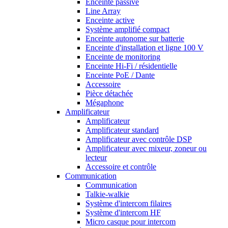
Enceinte passive
Line Array
Enceinte active
Système amplifié compact
Enceinte autonome sur batterie
Enceinte d'installation et ligne 100 V
Enceinte de monitoring
Enceinte Hi-Fi / résidentielle
Enceinte PoE / Dante
Accessoire
Pièce détachée
Mégaphone
Amplificateur
Amplificateur
Amplificateur standard
Amplificateur avec contrôle DSP
Amplificateur avec mixeur, zoneur ou
lecteur
Accessoire et contrôle
Communication
Communication
Talkie-walkie
Système d'intercom filaires
Système d'intercom HF
Micro casque pour intercom