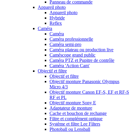
Panneau de commande
Appareil photo
Appareil photo
Hybride
Reflex
Caméra
Caméra
Caméra professionnelle
Caméra semi-pro
Caméra plateau ou production live
Caméscope grand public
Caméra PTZ et Pupitre de contrôle
Caméra 'Action Cam'
Objectif et filtre
Objectif et filtre
Objectif monture Panasonic Olympus
Micro 4/3
Objectif monture Canon EF-S, EF et RF-S
RF et PL
Objectif monture Sony E
Adaptateur de monture
Cache et bouchon de rechange
Filtre et complément optique
Système et filtre Lee Filters
Photoball ou Lensball