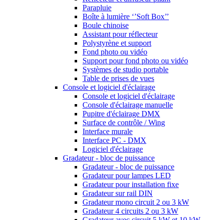
Parapluie
Boîte à lumière ‘’Soft Box’’
Boule chinoise
Assistant pour réflecteur
Polystyrène et support
Fond photo ou vidéo
Support pour fond photo ou vidéo
Systèmes de studio portable
Table de prises de vues
Console et logiciel d'éclairage
Console et logiciel d'éclairage
Console d'éclairage manuelle
Pupitre d'éclairage DMX
Surface de contrôle / Wing
Interface murale
Interface PC - DMX
Logiciel d'éclairage
Gradateur - bloc de puissance
Gradateur - bloc de puissance
Gradateur pour lampes LED
Gradateur pour installation fixe
Gradateur sur rail DIN
Gradateur mono circuit 2 ou 3 kW
Gradateur 4 circuits 2 ou 3 kW
Gradateur avec circuit 5 kW et 10 kW