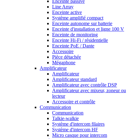
Enceinte passive
Line Array
Enceinte active
Système amplifié compact
Enceinte autonome sur batterie
Enceinte d'installation et ligne 100 V
Enceinte de monitoring
Enceinte Hi-Fi / résidentielle
Enceinte PoE / Dante
Accessoire
Pièce détachée
Mégaphone
Amplificateur
Amplificateur
Amplificateur standard
Amplificateur avec contrôle DSP
Amplificateur avec mixeur, zoneur ou
lecteur
Accessoire et contrôle
Communication
Communication
Talkie-walkie
Système d'intercom filaires
Système d'intercom HF
Micro casque pour intercom