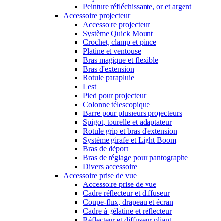
Peinture réfléchissante, or et argent
Accessoire projecteur
Accessoire projecteur
Système Quick Mount
Crochet, clamp et pince
Platine et ventouse
Bras magique et flexible
Bras d'extension
Rotule parapluie
Lest
Pied pour projecteur
Colonne télescopique
Barre pour plusieurs projecteurs
Spigot, tourelle et adaptateur
Rotule grip et bras d'extension
Système girafe et Light Boom
Bras de déport
Bras de réglage pour pantographe
Divers accessoire
Accessoire prise de vue
Accessoire prise de vue
Cadre réflecteur et diffuseur
Coupe-flux, drapeau et écran
Cadre à gélatine et réflecteur
Réflecteur et diffuseur pliant