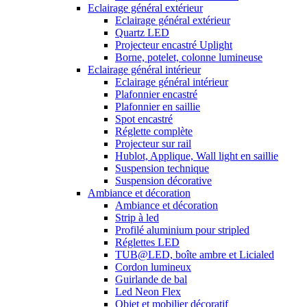
Eclairage général extérieur
Eclairage général extérieur
Quartz LED
Projecteur encastré Uplight
Borne, potelet, colonne lumineuse
Eclairage général intérieur
Eclairage général intérieur
Plafonnier encastré
Plafonnier en saillie
Spot encastré
Réglette complète
Projecteur sur rail
Hublot, Applique, Wall light en saillie
Suspension technique
Suspension décorative
Ambiance et décoration
Ambiance et décoration
Strip à led
Profilé aluminium pour stripled
Réglettes LED
TUB@LED, boîte ambre et Licialed
Cordon lumineux
Guirlande de bal
Led Neon Flex
Objet et mobilier décoratif