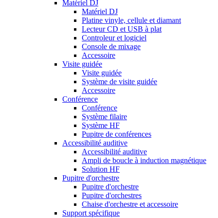
Matériel DJ
Matériel DJ
Platine vinyle, cellule et diamant
Lecteur CD et USB à plat
Controleur et logiciel
Console de mixage
Accessoire
Visite guidée
Visite guidée
Système de visite guidée
Accessoire
Conférence
Conférence
Système filaire
Système HF
Pupitre de conférences
Accessibilité auditive
Accessibilité auditive
Ampli de boucle à induction magnétique
Solution HF
Pupitre d'orchestre
Pupitre d'orchestre
Pupitre d'orchestres
Chaise d'orchestre et accessoire
Support spécifique