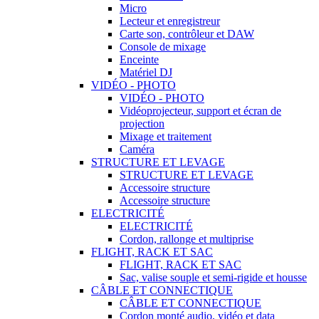
Micro
Lecteur et enregistreur
Carte son, contrôleur et DAW
Console de mixage
Enceinte
Matériel DJ
VIDÉO - PHOTO
VIDÉO - PHOTO
Vidéoprojecteur, support et écran de
projection
Mixage et traitement
Caméra
STRUCTURE ET LEVAGE
STRUCTURE ET LEVAGE
Accessoire structure
Accessoire structure
ELECTRICITÉ
ELECTRICITÉ
Cordon, rallonge et multiprise
FLIGHT, RACK ET SAC
FLIGHT, RACK ET SAC
Sac, valise souple et semi-rigide et housse
CÂBLE ET CONNECTIQUE
CÂBLE ET CONNECTIQUE
Cordon monté audio, vidéo et data