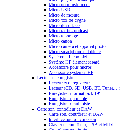
Micro pour instrument
Micro USB
Micro de mesure
Micro 'col-de-cygne'
Micro de surface
Micro radio - podcast
Micro reportage
Micro canon
Micro caméra et appareil photo
Micro smartphone et tablette
Système HF complet
Système HF élément séparé
Accessoire pour micros
Accessoire systèmes HF
Lecteur et enregistreur
Lecteur et enregistreur
Lecteur (CD, SD, USB, BT, Tuner,…)
Enregistreur format rack 19''
Enregistreur portable
Enregistreur multipiste
Carte son, contrôleur et DAW
Carte son, contrôleur et DAW
Interface audio - carte son
Clavier et contrôleur, USB et MIDI
Contrôleur monitoring