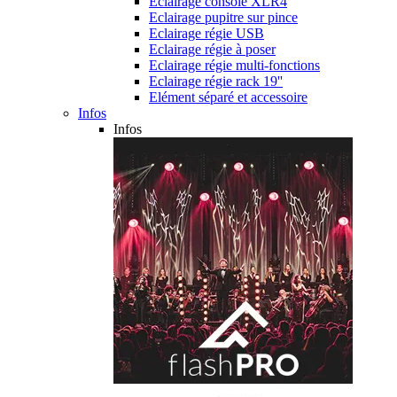
Eclairage console XLR4
Eclairage pupitre sur pince
Eclairage régie USB
Eclairage régie à poser
Eclairage régie multi-fonctions
Eclairage régie rack 19''
Elément séparé et accessoire
Infos
Infos