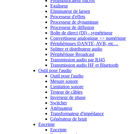
Préamplificateur micros
Egaliseur
Eliminateur de larsen
Processeur d'effets
Processeur de dynamique
Processeur de diffusion
Boîte de direct (DI) - symétriseur
Convertisseur analogique <> numérique
Périphériques DANTE, AVB, etc…
Splitter et distributeur audio
Périphérique Broadcast
Transmission audio par RJ45
Transmission audio HF et Bluetooth
Outil pour l'audio
Outil pour l'audio
Mesure sonore
Limitation sonore
Testeur de câbles
Inverseur de phase
Switcher
Atténuateur
Transformateur d'impédance
Générateur de bruit
Enceinte
Enceinte