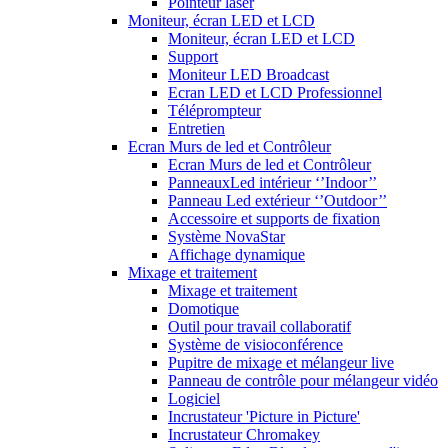
Pointeur laser
Moniteur, écran LED et LCD
Moniteur, écran LED et LCD
Support
Moniteur LED Broadcast
Ecran LED et LCD Professionnel
Téléprompteur
Entretien
Ecran Murs de led et Contrôleur
Ecran Murs de led et Contrôleur
PanneauxLed intérieur ‘’Indoor’’
Panneau Led extérieur ‘’Outdoor’’
Accessoire et supports de fixation
Système NovaStar
Affichage dynamique
Mixage et traitement
Mixage et traitement
Domotique
Outil pour travail collaboratif
Système de visioconférence
Pupitre de mixage et mélangeur live
Panneau de contrôle pour mélangeur vidéo
Logiciel
Incrustateur 'Picture in Picture'
Incrustateur Chromakey