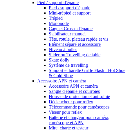
Pied / support d'épaule
Pied / support d'épaule
Mini-trépied et support
Trépied
Monopode
Cage et Crosse d'épaule
Stabilisateur manuel
Tête, rotule, plateau rapide et vis
Elément séparé et accessoire
Niveau à bulles
Slider ou Travelling de table
Skate dolly
Système de travelling
Support et barette Griffe Flash - Hot Shoe
& Cold Shoe
Accessoire APN et caméra
Accessoire APN et caméra
Sangle d'épaule et courroies
Housse de protection et anti-pluie
Déclencheur pour reflex
Télécommande pour caméscopes
Viseur pour reflex
Batterie et chargeur pour caméra,
caméscope et APN
Mire, charte et testeur