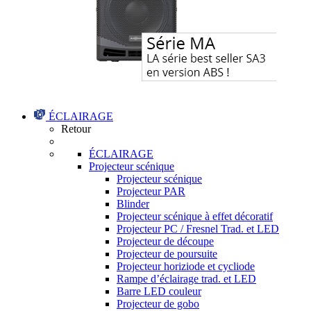
ÉCLAIRAGE
Retour
ÉCLAIRAGE
Projecteur scénique
Projecteur scénique
Projecteur PAR
Blinder
Projecteur scénique à effet décoratif
Projecteur PC / Fresnel Trad. et LED
Projecteur de découpe
Projecteur de poursuite
Projecteur horiziode et cycliode
Rampe d’éclairage trad. et LED
Barre LED couleur
Projecteur de gobo