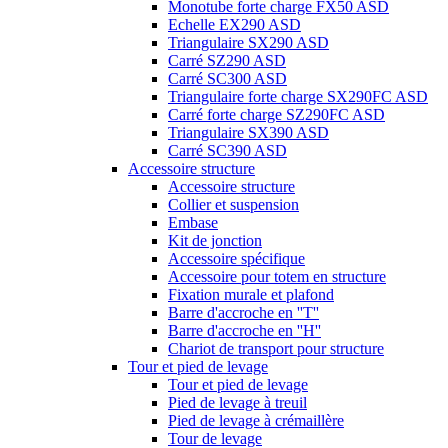
Monotube forte charge FX50 ASD
Echelle EX290 ASD
Triangulaire SX290 ASD
Carré SZ290 ASD
Carré SC300 ASD
Triangulaire forte charge SX290FC ASD
Carré forte charge SZ290FC ASD
Triangulaire SX390 ASD
Carré SC390 ASD
Accessoire structure
Accessoire structure
Collier et suspension
Embase
Kit de jonction
Accessoire spécifique
Accessoire pour totem en structure
Fixation murale et plafond
Barre d'accroche en ''T''
Barre d'accroche en ''H''
Chariot de transport pour structure
Tour et pied de levage
Tour et pied de levage
Pied de levage à treuil
Pied de levage à crémaillère
Tour de levage