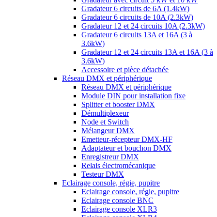
Gradateur 6 circuits de 6A (1.4kW)
Gradateur 6 circuits de 10A (2.3kW)
Gradateur 12 et 24 circuits 10A (2.3kW)
Gradateur 6 circuits 13A et 16A (3 à
3.6kW)
Gradateur 12 et 24 circuits 13A et 16A (3 à
3.6kW)
Accessoire et pièce détachée
Réseau DMX et périphérique
Réseau DMX et périphérique
Module DIN pour installation fixe
Splitter et booster DMX
Démultiplexeur
Node et Switch
Mélangeur DMX
Emetteur-récepteur DMX-HF
Adaptateur et bouchon DMX
Enregistreur DMX
Relais électromécanique
Testeur DMX
Eclairage console, régie, pupitre
Eclairage console, régie, pupitre
Eclairage console BNC
Eclairage console XLR3