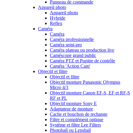
Panneau de commande
Appareil photo
Appareil photo
Hybride
Reflex
Caméra
Caméra
Caméra professionnelle
Caméra semi-pro
Caméra plateau ou production live
Caméscope grand public
Caméra PTZ et Pupitre de contrôle
Caméra 'Action Cam'
Objectif et filtre
Objectif et filtre
Objectif monture Panasonic Olympus
Micro 4/3
Objectif monture Canon EF-S, EF et RF-S
RF et PL
Objectif monture Sony E
Adaptateur de monture
Cache et bouchon de rechange
Filtre et complément optique
Système et filtre Lee Filters
Photoball ou Lensball