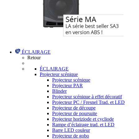
ÉCLAIRAGE
Retour
ÉCLAIRAGE
Projecteur scénique
Projecteur scénique
Projecteur PAR
Blinder
Projecteur scénique à effet décoratif
Projecteur PC / Fresnel Trad. et LED
Projecteur de découpe
Projecteur de poursuite
Projecteur horiziode et cycliode
Rampe d’éclairage trad. et LED
Barre LED couleur
Projecteur de gobo