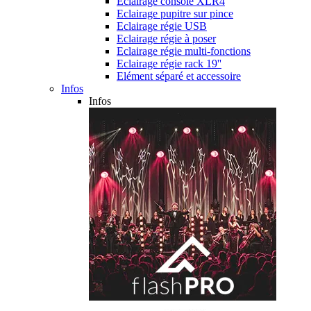
Eclairage console XLR4
Eclairage pupitre sur pince
Eclairage régie USB
Eclairage régie à poser
Eclairage régie multi-fonctions
Eclairage régie rack 19''
Elément séparé et accessoire
Infos
Infos