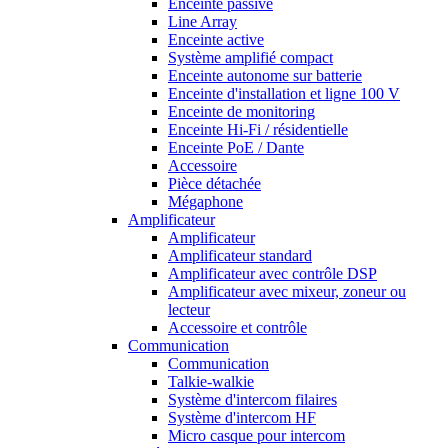
Enceinte passive
Line Array
Enceinte active
Système amplifié compact
Enceinte autonome sur batterie
Enceinte d'installation et ligne 100 V
Enceinte de monitoring
Enceinte Hi-Fi / résidentielle
Enceinte PoE / Dante
Accessoire
Pièce détachée
Mégaphone
Amplificateur
Amplificateur
Amplificateur standard
Amplificateur avec contrôle DSP
Amplificateur avec mixeur, zoneur ou
lecteur
Accessoire et contrôle
Communication
Communication
Talkie-walkie
Système d'intercom filaires
Système d'intercom HF
Micro casque pour intercom