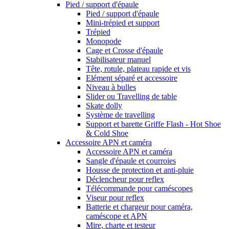
Pied / support d'épaule
Pied / support d'épaule
Mini-trépied et support
Trépied
Monopode
Cage et Crosse d'épaule
Stabilisateur manuel
Tête, rotule, plateau rapide et vis
Elément séparé et accessoire
Niveau à bulles
Slider ou Travelling de table
Skate dolly
Système de travelling
Support et barette Griffe Flash - Hot Shoe
& Cold Shoe
Accessoire APN et caméra
Accessoire APN et caméra
Sangle d'épaule et courroies
Housse de protection et anti-pluie
Déclencheur pour reflex
Télécommande pour caméscopes
Viseur pour reflex
Batterie et chargeur pour caméra,
caméscope et APN
Mire, charte et testeur