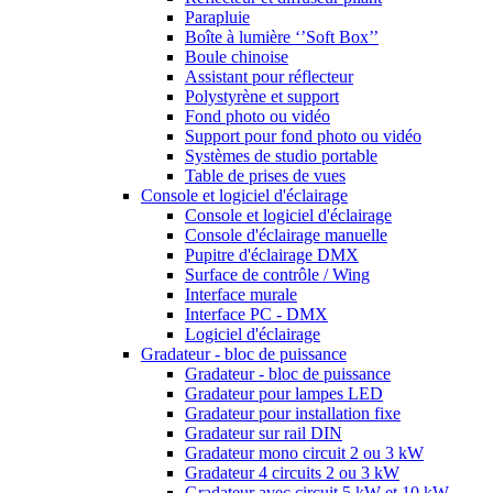
Parapluie
Boîte à lumière ‘’Soft Box’’
Boule chinoise
Assistant pour réflecteur
Polystyrène et support
Fond photo ou vidéo
Support pour fond photo ou vidéo
Systèmes de studio portable
Table de prises de vues
Console et logiciel d'éclairage
Console et logiciel d'éclairage
Console d'éclairage manuelle
Pupitre d'éclairage DMX
Surface de contrôle / Wing
Interface murale
Interface PC - DMX
Logiciel d'éclairage
Gradateur - bloc de puissance
Gradateur - bloc de puissance
Gradateur pour lampes LED
Gradateur pour installation fixe
Gradateur sur rail DIN
Gradateur mono circuit 2 ou 3 kW
Gradateur 4 circuits 2 ou 3 kW
Gradateur avec circuit 5 kW et 10 kW