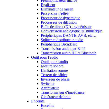
Préamplificateur micros
Egaliseur
Eliminateur de larsen
Processeur d'effets
Processeur de dynamique
Processeur de diffusion
Boîte de direct (DI) - symétriseur
Convertisseur analogique <> numérique
Périphériques DANTE, AVB, etc…
Splitter et distributeur audio
Périphérique Broadcast
Transmission audio par RJ45
Transmission audio HF et Bluetooth
Outil pour l'audio
Outil pour l'audio
Mesure sonore
Limitation sonore
Testeur de câbles
Inverseur de phase
Switcher
Atténuateur
Transformateur d'impédance
Générateur de bruit
Enceinte
Enceinte