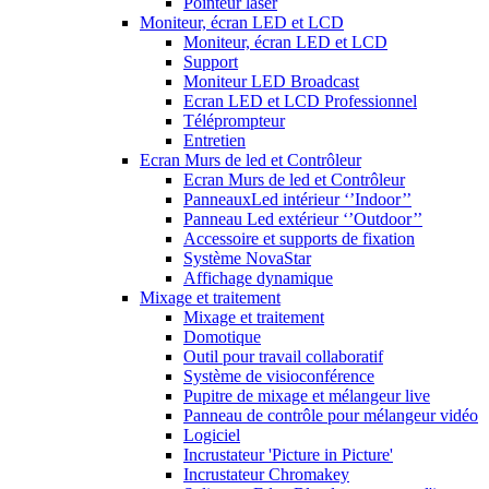
Pointeur laser
Moniteur, écran LED et LCD
Moniteur, écran LED et LCD
Support
Moniteur LED Broadcast
Ecran LED et LCD Professionnel
Téléprompteur
Entretien
Ecran Murs de led et Contrôleur
Ecran Murs de led et Contrôleur
PanneauxLed intérieur ‘’Indoor’’
Panneau Led extérieur ‘’Outdoor’’
Accessoire et supports de fixation
Système NovaStar
Affichage dynamique
Mixage et traitement
Mixage et traitement
Domotique
Outil pour travail collaboratif
Système de visioconférence
Pupitre de mixage et mélangeur live
Panneau de contrôle pour mélangeur vidéo
Logiciel
Incrustateur 'Picture in Picture'
Incrustateur Chromakey