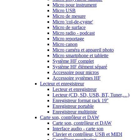
Micro pour instrument
Micro USB
Micro de mesure
Micro 'col-de-cygne'
Micro de surface
Micro radio - podcast
Micro reportage
Micro canon
Micro caméra et appareil photo
Micro smartphone et tablette
Système HF complet
Système HF élément séparé
Accessoire pour micros
Accessoire systèmes HF
Lecteur et enregistreur
Lecteur et enregistreur
Lecteur (CD, SD, USB, BT, Tuner,…)
Enregistreur format rack 19''
Enregistreur portable
Enregistreur multipiste
Carte son, contrôleur et DAW
Carte son, contrôleur et DAW
Interface audio - carte son
Clavier et contrôleur, USB et MIDI
Contrôleur monitoring