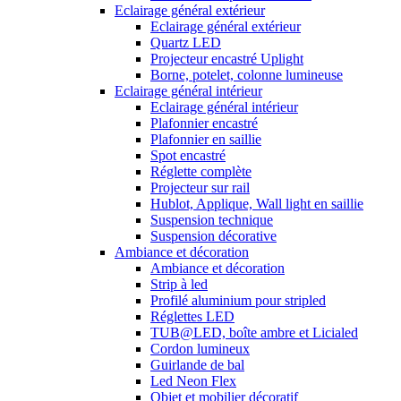
Eclairage général extérieur
Eclairage général extérieur
Quartz LED
Projecteur encastré Uplight
Borne, potelet, colonne lumineuse
Eclairage général intérieur
Eclairage général intérieur
Plafonnier encastré
Plafonnier en saillie
Spot encastré
Réglette complète
Projecteur sur rail
Hublot, Applique, Wall light en saillie
Suspension technique
Suspension décorative
Ambiance et décoration
Ambiance et décoration
Strip à led
Profilé aluminium pour stripled
Réglettes LED
TUB@LED, boîte ambre et Licialed
Cordon lumineux
Guirlande de bal
Led Neon Flex
Objet et mobilier décoratif