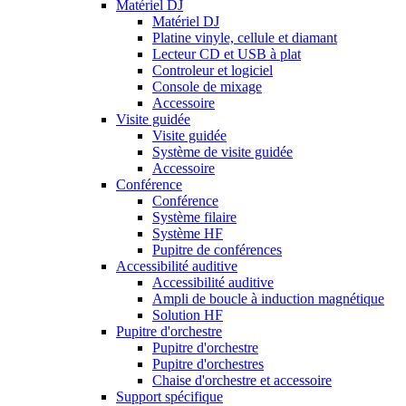
Matériel DJ
Matériel DJ
Platine vinyle, cellule et diamant
Lecteur CD et USB à plat
Controleur et logiciel
Console de mixage
Accessoire
Visite guidée
Visite guidée
Système de visite guidée
Accessoire
Conférence
Conférence
Système filaire
Système HF
Pupitre de conférences
Accessibilité auditive
Accessibilité auditive
Ampli de boucle à induction magnétique
Solution HF
Pupitre d'orchestre
Pupitre d'orchestre
Pupitre d'orchestres
Chaise d'orchestre et accessoire
Support spécifique