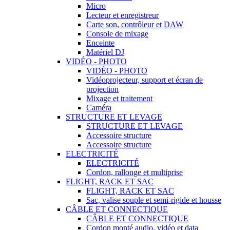
Micro
Lecteur et enregistreur
Carte son, contrôleur et DAW
Console de mixage
Enceinte
Matériel DJ
VIDÉO - PHOTO
VIDÉO - PHOTO
Vidéoprojecteur, support et écran de
projection
Mixage et traitement
Caméra
STRUCTURE ET LEVAGE
STRUCTURE ET LEVAGE
Accessoire structure
Accessoire structure
ELECTRICITÉ
ELECTRICITÉ
Cordon, rallonge et multiprise
FLIGHT, RACK ET SAC
FLIGHT, RACK ET SAC
Sac, valise souple et semi-rigide et housse
CÂBLE ET CONNECTIQUE
CÂBLE ET CONNECTIQUE
Cordon monté audio, vidéo et data