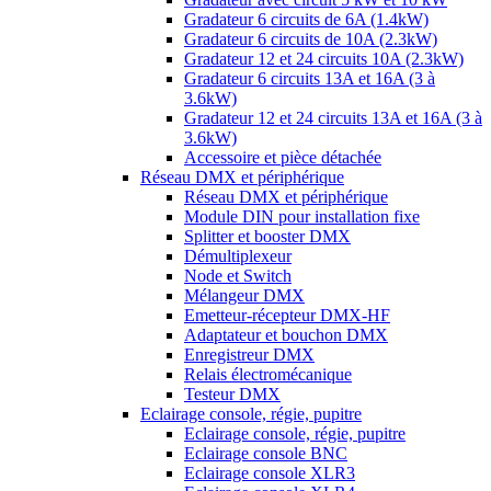
Gradateur 6 circuits de 6A (1.4kW)
Gradateur 6 circuits de 10A (2.3kW)
Gradateur 12 et 24 circuits 10A (2.3kW)
Gradateur 6 circuits 13A et 16A (3 à
3.6kW)
Gradateur 12 et 24 circuits 13A et 16A (3 à
3.6kW)
Accessoire et pièce détachée
Réseau DMX et périphérique
Réseau DMX et périphérique
Module DIN pour installation fixe
Splitter et booster DMX
Démultiplexeur
Node et Switch
Mélangeur DMX
Emetteur-récepteur DMX-HF
Adaptateur et bouchon DMX
Enregistreur DMX
Relais électromécanique
Testeur DMX
Eclairage console, régie, pupitre
Eclairage console, régie, pupitre
Eclairage console BNC
Eclairage console XLR3