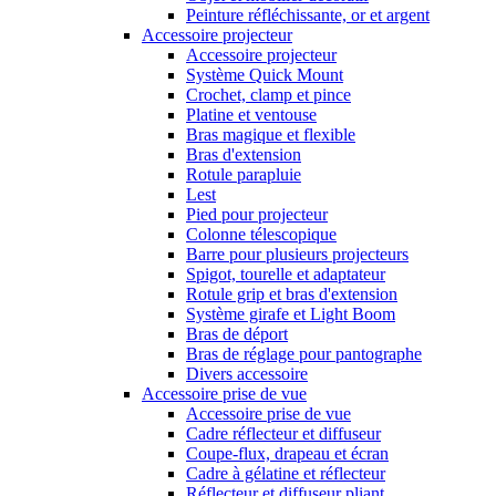
Peinture réfléchissante, or et argent
Accessoire projecteur
Accessoire projecteur
Système Quick Mount
Crochet, clamp et pince
Platine et ventouse
Bras magique et flexible
Bras d'extension
Rotule parapluie
Lest
Pied pour projecteur
Colonne télescopique
Barre pour plusieurs projecteurs
Spigot, tourelle et adaptateur
Rotule grip et bras d'extension
Système girafe et Light Boom
Bras de déport
Bras de réglage pour pantographe
Divers accessoire
Accessoire prise de vue
Accessoire prise de vue
Cadre réflecteur et diffuseur
Coupe-flux, drapeau et écran
Cadre à gélatine et réflecteur
Réflecteur et diffuseur pliant