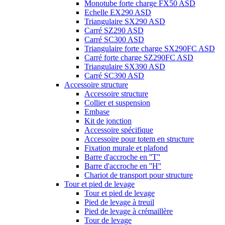
Monotube forte charge FX50 ASD
Echelle EX290 ASD
Triangulaire SX290 ASD
Carré SZ290 ASD
Carré SC300 ASD
Triangulaire forte charge SX290FC ASD
Carré forte charge SZ290FC ASD
Triangulaire SX390 ASD
Carré SC390 ASD
Accessoire structure
Accessoire structure
Collier et suspension
Embase
Kit de jonction
Accessoire spécifique
Accessoire pour totem en structure
Fixation murale et plafond
Barre d'accroche en ''T''
Barre d'accroche en ''H''
Chariot de transport pour structure
Tour et pied de levage
Tour et pied de levage
Pied de levage à treuil
Pied de levage à crémaillère
Tour de levage