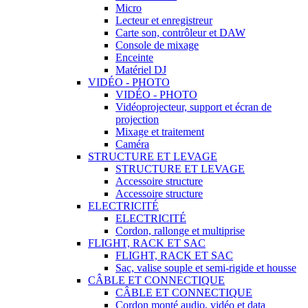
Micro
Lecteur et enregistreur
Carte son, contrôleur et DAW
Console de mixage
Enceinte
Matériel DJ
VIDÉO - PHOTO
VIDÉO - PHOTO
Vidéoprojecteur, support et écran de
projection
Mixage et traitement
Caméra
STRUCTURE ET LEVAGE
STRUCTURE ET LEVAGE
Accessoire structure
Accessoire structure
ELECTRICITÉ
ELECTRICITÉ
Cordon, rallonge et multiprise
FLIGHT, RACK ET SAC
FLIGHT, RACK ET SAC
Sac, valise souple et semi-rigide et housse
CÂBLE ET CONNECTIQUE
CÂBLE ET CONNECTIQUE
Cordon monté audio, vidéo et data