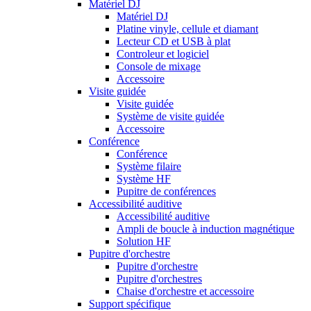
Matériel DJ
Matériel DJ
Platine vinyle, cellule et diamant
Lecteur CD et USB à plat
Controleur et logiciel
Console de mixage
Accessoire
Visite guidée
Visite guidée
Système de visite guidée
Accessoire
Conférence
Conférence
Système filaire
Système HF
Pupitre de conférences
Accessibilité auditive
Accessibilité auditive
Ampli de boucle à induction magnétique
Solution HF
Pupitre d'orchestre
Pupitre d'orchestre
Pupitre d'orchestres
Chaise d'orchestre et accessoire
Support spécifique