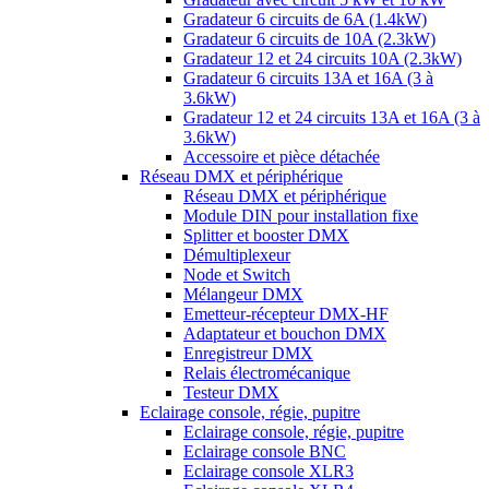
Gradateur 6 circuits de 6A (1.4kW)
Gradateur 6 circuits de 10A (2.3kW)
Gradateur 12 et 24 circuits 10A (2.3kW)
Gradateur 6 circuits 13A et 16A (3 à
3.6kW)
Gradateur 12 et 24 circuits 13A et 16A (3 à
3.6kW)
Accessoire et pièce détachée
Réseau DMX et périphérique
Réseau DMX et périphérique
Module DIN pour installation fixe
Splitter et booster DMX
Démultiplexeur
Node et Switch
Mélangeur DMX
Emetteur-récepteur DMX-HF
Adaptateur et bouchon DMX
Enregistreur DMX
Relais électromécanique
Testeur DMX
Eclairage console, régie, pupitre
Eclairage console, régie, pupitre
Eclairage console BNC
Eclairage console XLR3