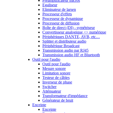
Préamplificateur micros
Egaliseur
Eliminateur de larsen
Processeur d'effets
Processeur de dynamique
Processeur de diffusion
Boîte de direct (DI) - symétriseur
Convertisseur analogique <> numérique
Périphériques DANTE, AVB, etc…
Splitter et distributeur audio
Périphérique Broadcast
Transmission audio par RJ45
Transmission audio HF et Bluetooth
Outil pour l'audio
Outil pour l'audio
Mesure sonore
Limitation sonore
Testeur de câbles
Inverseur de phase
Switcher
Atténuateur
Transformateur d'impédance
Générateur de bruit
Enceinte
Enceinte