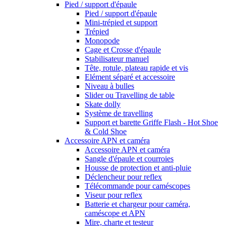
Pied / support d'épaule
Pied / support d'épaule
Mini-trépied et support
Trépied
Monopode
Cage et Crosse d'épaule
Stabilisateur manuel
Tête, rotule, plateau rapide et vis
Elément séparé et accessoire
Niveau à bulles
Slider ou Travelling de table
Skate dolly
Système de travelling
Support et barette Griffe Flash - Hot Shoe
& Cold Shoe
Accessoire APN et caméra
Accessoire APN et caméra
Sangle d'épaule et courroies
Housse de protection et anti-pluie
Déclencheur pour reflex
Télécommande pour caméscopes
Viseur pour reflex
Batterie et chargeur pour caméra,
caméscope et APN
Mire, charte et testeur