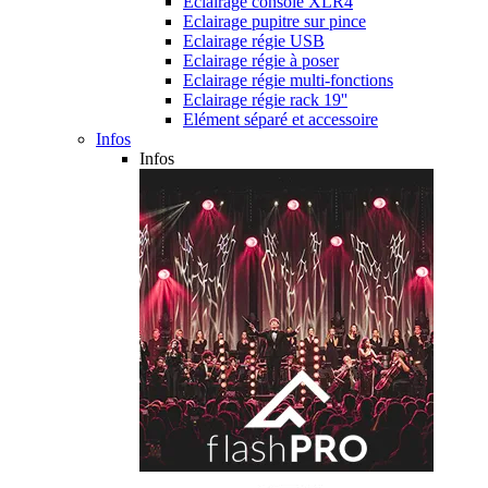
Eclairage console XLR4
Eclairage pupitre sur pince
Eclairage régie USB
Eclairage régie à poser
Eclairage régie multi-fonctions
Eclairage régie rack 19''
Elément séparé et accessoire
Infos
Infos