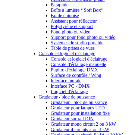
Parapluie
Boîte à lumière ‘’Soft Box’’
Boule chinoise
Assistant pour réflecteur
Polystyrène et support
Fond photo ou vidéo
Support pour fond photo ou vidéo
Systèmes de studio portable
Table de prises de vues
Console et logiciel d'éclairage
Console et logiciel d'éclairage
Console d'éclairage manuelle
Pupitre d'éclairage DMX
Surface de contrôle / Wing
Interface murale
Interface PC - DMX
Logiciel d'éclairage
Gradateur - bloc de puissance
Gradateur - bloc de puissance
Gradateur pour lampes LED
Gradateur pour installation fixe
Gradateur sur rail DIN
Gradateur mono circuit 2 ou 3 kW
Gradateur 4 circuits 2 ou 3 kW
Gradateur avec circuit 5 kW et 10 kW