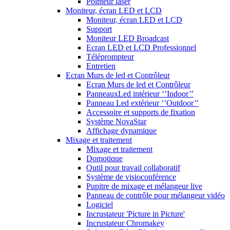
Pointeur laser
Moniteur, écran LED et LCD
Moniteur, écran LED et LCD
Support
Moniteur LED Broadcast
Ecran LED et LCD Professionnel
Téléprompteur
Entretien
Ecran Murs de led et Contrôleur
Ecran Murs de led et Contrôleur
PanneauxLed intérieur ‘’Indoor’’
Panneau Led extérieur ‘’Outdoor’’
Accessoire et supports de fixation
Système NovaStar
Affichage dynamique
Mixage et traitement
Mixage et traitement
Domotique
Outil pour travail collaboratif
Système de visioconférence
Pupitre de mixage et mélangeur live
Panneau de contrôle pour mélangeur vidéo
Logiciel
Incrustateur 'Picture in Picture'
Incrustateur Chromakey