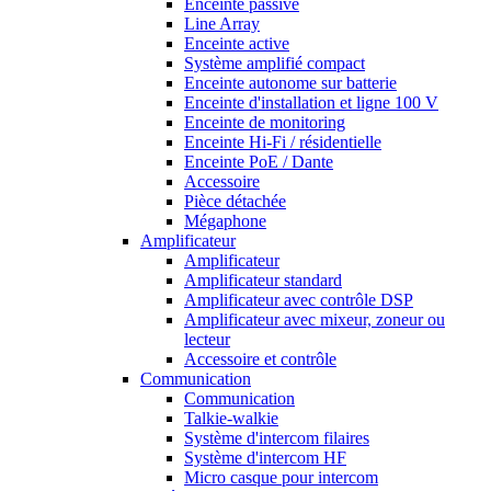
Enceinte passive
Line Array
Enceinte active
Système amplifié compact
Enceinte autonome sur batterie
Enceinte d'installation et ligne 100 V
Enceinte de monitoring
Enceinte Hi-Fi / résidentielle
Enceinte PoE / Dante
Accessoire
Pièce détachée
Mégaphone
Amplificateur
Amplificateur
Amplificateur standard
Amplificateur avec contrôle DSP
Amplificateur avec mixeur, zoneur ou
lecteur
Accessoire et contrôle
Communication
Communication
Talkie-walkie
Système d'intercom filaires
Système d'intercom HF
Micro casque pour intercom