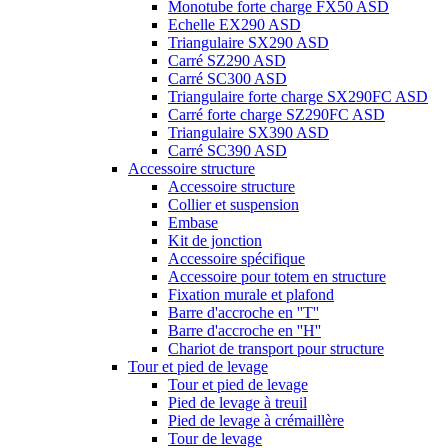
Monotube forte charge FX50 ASD
Echelle EX290 ASD
Triangulaire SX290 ASD
Carré SZ290 ASD
Carré SC300 ASD
Triangulaire forte charge SX290FC ASD
Carré forte charge SZ290FC ASD
Triangulaire SX390 ASD
Carré SC390 ASD
Accessoire structure
Accessoire structure
Collier et suspension
Embase
Kit de jonction
Accessoire spécifique
Accessoire pour totem en structure
Fixation murale et plafond
Barre d'accroche en ''T''
Barre d'accroche en ''H''
Chariot de transport pour structure
Tour et pied de levage
Tour et pied de levage
Pied de levage à treuil
Pied de levage à crémaillère
Tour de levage