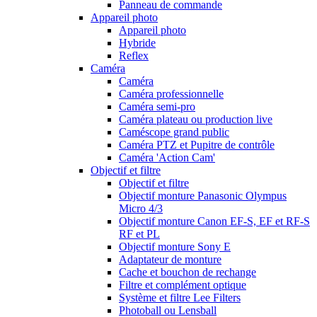
Panneau de commande
Appareil photo
Appareil photo
Hybride
Reflex
Caméra
Caméra
Caméra professionnelle
Caméra semi-pro
Caméra plateau ou production live
Caméscope grand public
Caméra PTZ et Pupitre de contrôle
Caméra 'Action Cam'
Objectif et filtre
Objectif et filtre
Objectif monture Panasonic Olympus
Micro 4/3
Objectif monture Canon EF-S, EF et RF-S
RF et PL
Objectif monture Sony E
Adaptateur de monture
Cache et bouchon de rechange
Filtre et complément optique
Système et filtre Lee Filters
Photoball ou Lensball