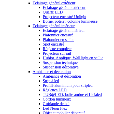
Eclairage général extérieur
Eclairage général extérieur
Quartz LED
Projecteur encastré Uplight
Borne, potelet, colonne lumineuse
Eclairage général intérieur
Eclairage général intérieur
Plafonnier encastré
Plafonnier en saillie
Spot encastré
Réglette complète
Projecteur sur rail
Hublot, Applique, Wall light en saillie
Suspension technique
Suspension décorative
Ambiance et décoration
Ambiance et décoration
Strip à led
Profilé aluminium pour stripled
Réglettes LED
TUB@LED, boîte ambre et Licialed
Cordon lumineux
Guirlande de bal
Led Neon Flex
Objet et mobilier décoratif