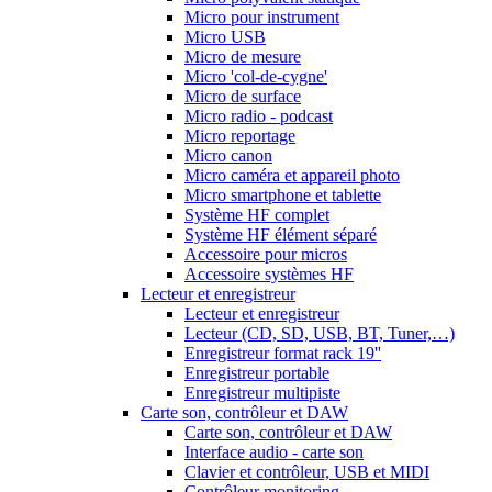
Micro pour instrument
Micro USB
Micro de mesure
Micro 'col-de-cygne'
Micro de surface
Micro radio - podcast
Micro reportage
Micro canon
Micro caméra et appareil photo
Micro smartphone et tablette
Système HF complet
Système HF élément séparé
Accessoire pour micros
Accessoire systèmes HF
Lecteur et enregistreur
Lecteur et enregistreur
Lecteur (CD, SD, USB, BT, Tuner,…)
Enregistreur format rack 19''
Enregistreur portable
Enregistreur multipiste
Carte son, contrôleur et DAW
Carte son, contrôleur et DAW
Interface audio - carte son
Clavier et contrôleur, USB et MIDI
Contrôleur monitoring