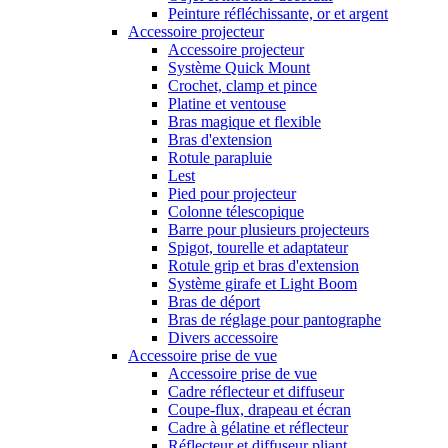
Peinture réfléchissante, or et argent
Accessoire projecteur
Accessoire projecteur
Système Quick Mount
Crochet, clamp et pince
Platine et ventouse
Bras magique et flexible
Bras d'extension
Rotule parapluie
Lest
Pied pour projecteur
Colonne télescopique
Barre pour plusieurs projecteurs
Spigot, tourelle et adaptateur
Rotule grip et bras d'extension
Système girafe et Light Boom
Bras de déport
Bras de réglage pour pantographe
Divers accessoire
Accessoire prise de vue
Accessoire prise de vue
Cadre réflecteur et diffuseur
Coupe-flux, drapeau et écran
Cadre à gélatine et réflecteur
Réflecteur et diffuseur pliant