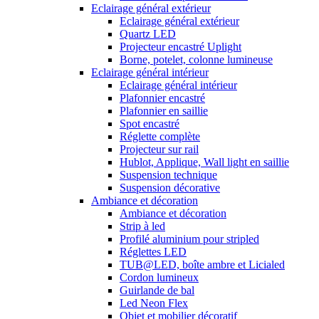
Eclairage général extérieur
Eclairage général extérieur
Quartz LED
Projecteur encastré Uplight
Borne, potelet, colonne lumineuse
Eclairage général intérieur
Eclairage général intérieur
Plafonnier encastré
Plafonnier en saillie
Spot encastré
Réglette complète
Projecteur sur rail
Hublot, Applique, Wall light en saillie
Suspension technique
Suspension décorative
Ambiance et décoration
Ambiance et décoration
Strip à led
Profilé aluminium pour stripled
Réglettes LED
TUB@LED, boîte ambre et Licialed
Cordon lumineux
Guirlande de bal
Led Neon Flex
Objet et mobilier décoratif