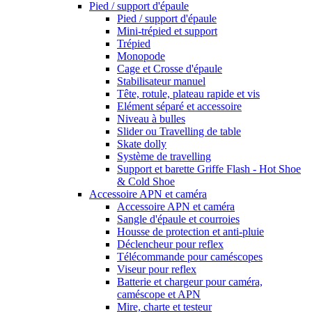
Pied / support d'épaule
Pied / support d'épaule
Mini-trépied et support
Trépied
Monopode
Cage et Crosse d'épaule
Stabilisateur manuel
Tête, rotule, plateau rapide et vis
Elément séparé et accessoire
Niveau à bulles
Slider ou Travelling de table
Skate dolly
Système de travelling
Support et barette Griffe Flash - Hot Shoe
& Cold Shoe
Accessoire APN et caméra
Accessoire APN et caméra
Sangle d'épaule et courroies
Housse de protection et anti-pluie
Déclencheur pour reflex
Télécommande pour caméscopes
Viseur pour reflex
Batterie et chargeur pour caméra,
caméscope et APN
Mire, charte et testeur