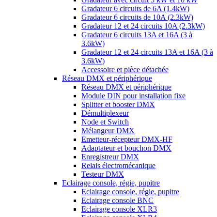
Gradateur 6 circuits de 6A (1.4kW)
Gradateur 6 circuits de 10A (2.3kW)
Gradateur 12 et 24 circuits 10A (2.3kW)
Gradateur 6 circuits 13A et 16A (3 à
3.6kW)
Gradateur 12 et 24 circuits 13A et 16A (3 à
3.6kW)
Accessoire et pièce détachée
Réseau DMX et périphérique
Réseau DMX et périphérique
Module DIN pour installation fixe
Splitter et booster DMX
Démultiplexeur
Node et Switch
Mélangeur DMX
Emetteur-récepteur DMX-HF
Adaptateur et bouchon DMX
Enregistreur DMX
Relais électromécanique
Testeur DMX
Eclairage console, régie, pupitre
Eclairage console, régie, pupitre
Eclairage console BNC
Eclairage console XLR3