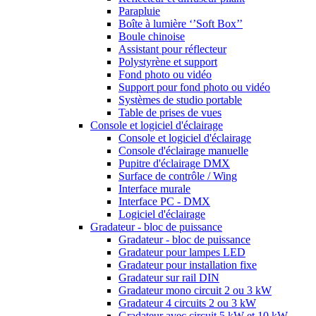
Parapluie
Boîte à lumière ‘’Soft Box’’
Boule chinoise
Assistant pour réflecteur
Polystyrène et support
Fond photo ou vidéo
Support pour fond photo ou vidéo
Systèmes de studio portable
Table de prises de vues
Console et logiciel d'éclairage
Console et logiciel d'éclairage
Console d'éclairage manuelle
Pupitre d'éclairage DMX
Surface de contrôle / Wing
Interface murale
Interface PC - DMX
Logiciel d'éclairage
Gradateur - bloc de puissance
Gradateur - bloc de puissance
Gradateur pour lampes LED
Gradateur pour installation fixe
Gradateur sur rail DIN
Gradateur mono circuit 2 ou 3 kW
Gradateur 4 circuits 2 ou 3 kW
Gradateur avec circuit 5 kW et 10 kW