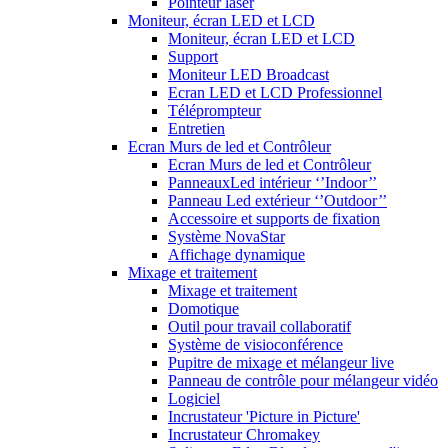
Pointeur laser
Moniteur, écran LED et LCD
Moniteur, écran LED et LCD
Support
Moniteur LED Broadcast
Ecran LED et LCD Professionnel
Téléprompteur
Entretien
Ecran Murs de led et Contrôleur
Ecran Murs de led et Contrôleur
PanneauxLed intérieur ‘’Indoor’’
Panneau Led extérieur ‘’Outdoor’’
Accessoire et supports de fixation
Système NovaStar
Affichage dynamique
Mixage et traitement
Mixage et traitement
Domotique
Outil pour travail collaboratif
Système de visioconférence
Pupitre de mixage et mélangeur live
Panneau de contrôle pour mélangeur vidéo
Logiciel
Incrustateur 'Picture in Picture'
Incrustateur Chromakey