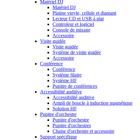
Matériel DJ
Matériel DJ
Platine vinyle, cellule et diamant
Lecteur CD et USB à plat
Controleur et logiciel
Console de mixage
Accessoire
Visite guidée
Visite guidée
Système de visite guidée
Accessoire
Conférence
Conférence
Système filaire
Système HF
Pupitre de conférences
Accessibilité auditive
Accessibilité auditive
Ampli de boucle à induction magnétique
Solution HF
Pupitre d'orchestre
Pupitre d'orchestre
Pupitre d'orchestres
Chaise d'orchestre et accessoire
Support spécifique