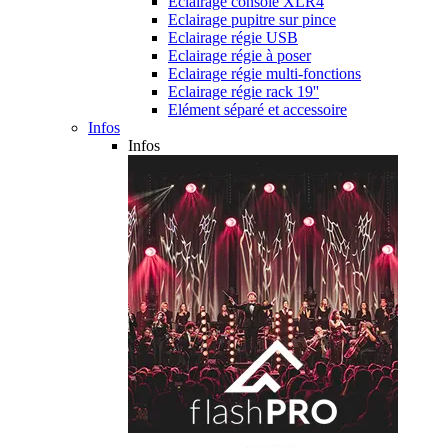
Eclairage console XLR4
Eclairage pupitre sur pince
Eclairage régie USB
Eclairage régie à poser
Eclairage régie multi-fonctions
Eclairage régie rack 19''
Elément séparé et accessoire
Infos
Infos