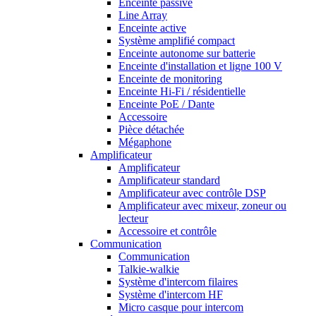
Enceinte passive
Line Array
Enceinte active
Système amplifié compact
Enceinte autonome sur batterie
Enceinte d'installation et ligne 100 V
Enceinte de monitoring
Enceinte Hi-Fi / résidentielle
Enceinte PoE / Dante
Accessoire
Pièce détachée
Mégaphone
Amplificateur
Amplificateur
Amplificateur standard
Amplificateur avec contrôle DSP
Amplificateur avec mixeur, zoneur ou
lecteur
Accessoire et contrôle
Communication
Communication
Talkie-walkie
Système d'intercom filaires
Système d'intercom HF
Micro casque pour intercom