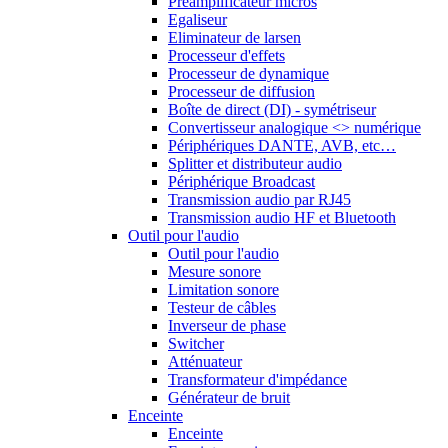
Préamplificateur micros
Egaliseur
Eliminateur de larsen
Processeur d'effets
Processeur de dynamique
Processeur de diffusion
Boîte de direct (DI) - symétriseur
Convertisseur analogique <> numérique
Périphériques DANTE, AVB, etc…
Splitter et distributeur audio
Périphérique Broadcast
Transmission audio par RJ45
Transmission audio HF et Bluetooth
Outil pour l'audio
Outil pour l'audio
Mesure sonore
Limitation sonore
Testeur de câbles
Inverseur de phase
Switcher
Atténuateur
Transformateur d'impédance
Générateur de bruit
Enceinte
Enceinte