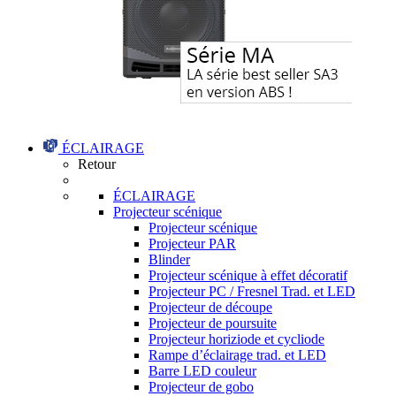
ÉCLAIRAGE
Retour
ÉCLAIRAGE
Projecteur scénique
Projecteur scénique
Projecteur PAR
Blinder
Projecteur scénique à effet décoratif
Projecteur PC / Fresnel Trad. et LED
Projecteur de découpe
Projecteur de poursuite
Projecteur horiziode et cycliode
Rampe d’éclairage trad. et LED
Barre LED couleur
Projecteur de gobo