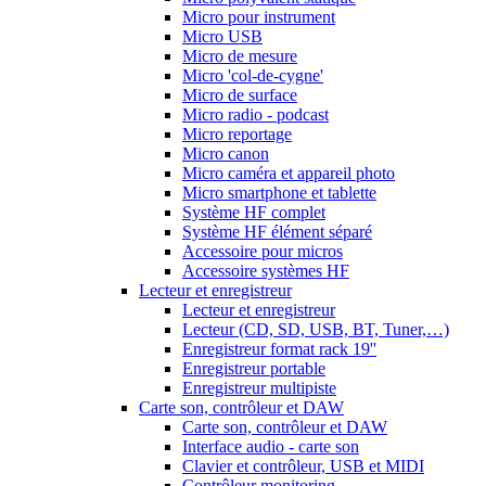
Micro pour instrument
Micro USB
Micro de mesure
Micro 'col-de-cygne'
Micro de surface
Micro radio - podcast
Micro reportage
Micro canon
Micro caméra et appareil photo
Micro smartphone et tablette
Système HF complet
Système HF élément séparé
Accessoire pour micros
Accessoire systèmes HF
Lecteur et enregistreur
Lecteur et enregistreur
Lecteur (CD, SD, USB, BT, Tuner,…)
Enregistreur format rack 19''
Enregistreur portable
Enregistreur multipiste
Carte son, contrôleur et DAW
Carte son, contrôleur et DAW
Interface audio - carte son
Clavier et contrôleur, USB et MIDI
Contrôleur monitoring