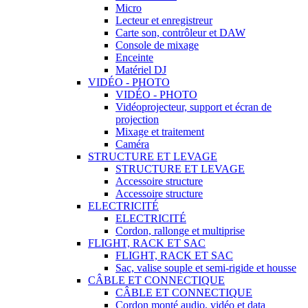
Micro
Lecteur et enregistreur
Carte son, contrôleur et DAW
Console de mixage
Enceinte
Matériel DJ
VIDÉO - PHOTO
VIDÉO - PHOTO
Vidéoprojecteur, support et écran de
projection
Mixage et traitement
Caméra
STRUCTURE ET LEVAGE
STRUCTURE ET LEVAGE
Accessoire structure
Accessoire structure
ELECTRICITÉ
ELECTRICITÉ
Cordon, rallonge et multiprise
FLIGHT, RACK ET SAC
FLIGHT, RACK ET SAC
Sac, valise souple et semi-rigide et housse
CÂBLE ET CONNECTIQUE
CÂBLE ET CONNECTIQUE
Cordon monté audio, vidéo et data