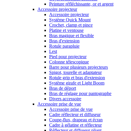
Peinture réfléchissante, or et argent
Accessoire projecteur
Accessoire projecteur
Système Quick Mount
Crochet, clamp et pince
Platine et ventouse
Bras magique et flexible
Bras d'extension
Rotule parapluie
Lest
Pied pour projecteur
Colonne télescopique
Barre pour plusieurs projecteurs
Spigot, tourelle et adaptateur
Rotule grip et bras d'extension
Système girafe et Light Boom
Bras de déport
Bras de réglage pour pantographe
Divers accessoire
Accessoire prise de vue
Accessoire prise de vue
Cadre réflecteur et diffuseur
Coupe-flux, drapeau et écran
Cadre à gélatine et réflecteur
Réflecteur et diffuseur pliant