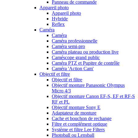
Panneau de commande
Appareil photo
Appareil photo
Hybride
Reflex
Caméra
Caméra
Caméra professionnelle
Caméra semi-pro
Caméra plateau ou production live
Caméscope grand public
Caméra PTZ et Pupitre de contrôle
Caméra 'Action Cam'
Objectif et filtre
Objectif et filtre
Objectif monture Panasonic Olympus
Micro 4/3
Objectif monture Canon EF-S, EF et RF-S
RF et PL
Objectif monture Sony E
Adaptateur de monture
Cache et bouchon de rechange
Filtre et complément optique
Système et filtre Lee Filters
Photoball ou Lensball