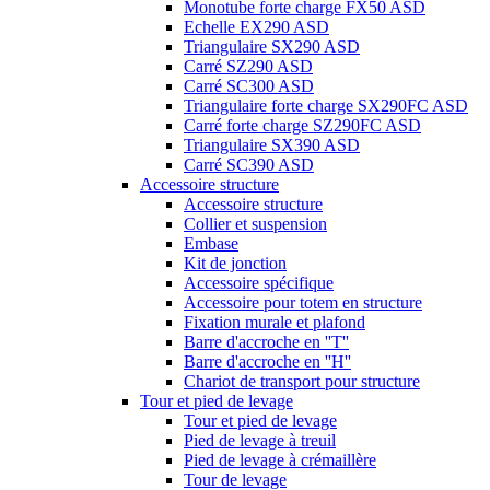
Monotube forte charge FX50 ASD
Echelle EX290 ASD
Triangulaire SX290 ASD
Carré SZ290 ASD
Carré SC300 ASD
Triangulaire forte charge SX290FC ASD
Carré forte charge SZ290FC ASD
Triangulaire SX390 ASD
Carré SC390 ASD
Accessoire structure
Accessoire structure
Collier et suspension
Embase
Kit de jonction
Accessoire spécifique
Accessoire pour totem en structure
Fixation murale et plafond
Barre d'accroche en ''T''
Barre d'accroche en ''H''
Chariot de transport pour structure
Tour et pied de levage
Tour et pied de levage
Pied de levage à treuil
Pied de levage à crémaillère
Tour de levage