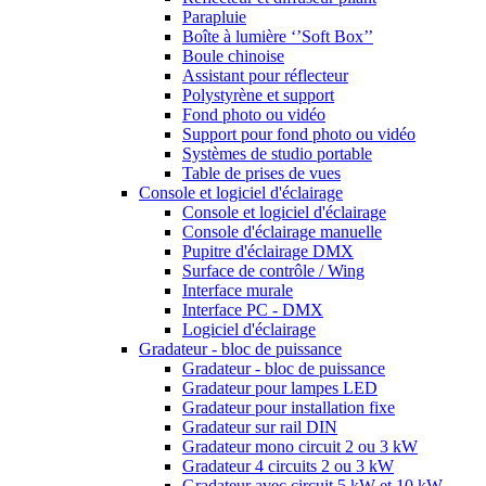
Parapluie
Boîte à lumière ‘’Soft Box’’
Boule chinoise
Assistant pour réflecteur
Polystyrène et support
Fond photo ou vidéo
Support pour fond photo ou vidéo
Systèmes de studio portable
Table de prises de vues
Console et logiciel d'éclairage
Console et logiciel d'éclairage
Console d'éclairage manuelle
Pupitre d'éclairage DMX
Surface de contrôle / Wing
Interface murale
Interface PC - DMX
Logiciel d'éclairage
Gradateur - bloc de puissance
Gradateur - bloc de puissance
Gradateur pour lampes LED
Gradateur pour installation fixe
Gradateur sur rail DIN
Gradateur mono circuit 2 ou 3 kW
Gradateur 4 circuits 2 ou 3 kW
Gradateur avec circuit 5 kW et 10 kW