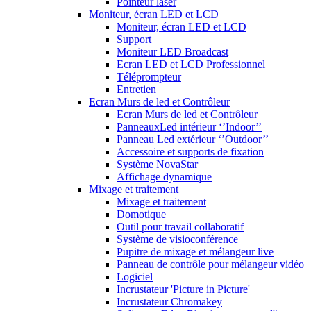
Pointeur laser
Moniteur, écran LED et LCD
Moniteur, écran LED et LCD
Support
Moniteur LED Broadcast
Ecran LED et LCD Professionnel
Téléprompteur
Entretien
Ecran Murs de led et Contrôleur
Ecran Murs de led et Contrôleur
PanneauxLed intérieur ‘’Indoor’’
Panneau Led extérieur ‘’Outdoor’’
Accessoire et supports de fixation
Système NovaStar
Affichage dynamique
Mixage et traitement
Mixage et traitement
Domotique
Outil pour travail collaboratif
Système de visioconférence
Pupitre de mixage et mélangeur live
Panneau de contrôle pour mélangeur vidéo
Logiciel
Incrustateur 'Picture in Picture'
Incrustateur Chromakey