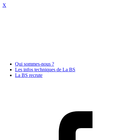
X
La-bs.com Equipements
Scéniques et Audiovisuels
Professionnels La Boutique du
Spectacle
Qui sommes-nous ?
Les infos techniques de La BS
La BS recrute