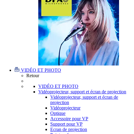
VIDÉO ET PHOTO
Retour
VIDÉO ET PHOTO
Vidéoprojecteur, support et écran de projection
Vidéoprojecteur, support et écran de
projection
Vidéoprojecteur
Optique
Accessoire pour VP
Support pour VP
Ecran de projection