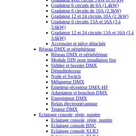
Gradateur 6 circuits de 6A (1.4kW)
Gradateur 6 circuits de 10A (2.3kW)
Gradateur 12 et 24 circuits 10A (2.3kW)
Gradateur 6 circuits 13A et 16A (3 à
3.6kW)
Gradateur 12 et 24 circuits 13A et 16A (3 à
3.6kW)
Accessoire et pièce détachée
Réseau DMX et périphérique
Réseau DMX et périphérique
Module DIN pour installation fixe
Splitter et booster DMX
Démultiplexeur
Node et Switch
Mélangeur DMX
Emetteur-récepteur DMX-HF
Adaptateur et bouchon DMX
Enregistreur DMX
Relais électromécanique
Testeur DMX
Eclairage console, régie, pupitre
Eclairage console, régie, pupitre
Eclairage console BNC
Eclairage console XLR3