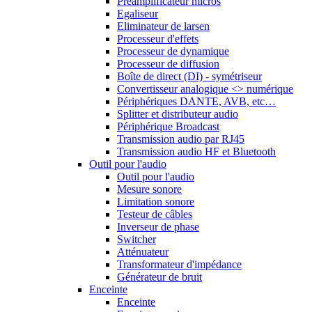
Préamplificateur micros
Egaliseur
Eliminateur de larsen
Processeur d'effets
Processeur de dynamique
Processeur de diffusion
Boîte de direct (DI) - symétriseur
Convertisseur analogique <> numérique
Périphériques DANTE, AVB, etc…
Splitter et distributeur audio
Périphérique Broadcast
Transmission audio par RJ45
Transmission audio HF et Bluetooth
Outil pour l'audio
Outil pour l'audio
Mesure sonore
Limitation sonore
Testeur de câbles
Inverseur de phase
Switcher
Atténuateur
Transformateur d'impédance
Générateur de bruit
Enceinte
Enceinte