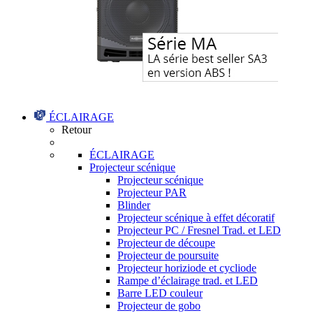
ÉCLAIRAGE
Retour
ÉCLAIRAGE
Projecteur scénique
Projecteur scénique
Projecteur PAR
Blinder
Projecteur scénique à effet décoratif
Projecteur PC / Fresnel Trad. et LED
Projecteur de découpe
Projecteur de poursuite
Projecteur horiziode et cycliode
Rampe d’éclairage trad. et LED
Barre LED couleur
Projecteur de gobo