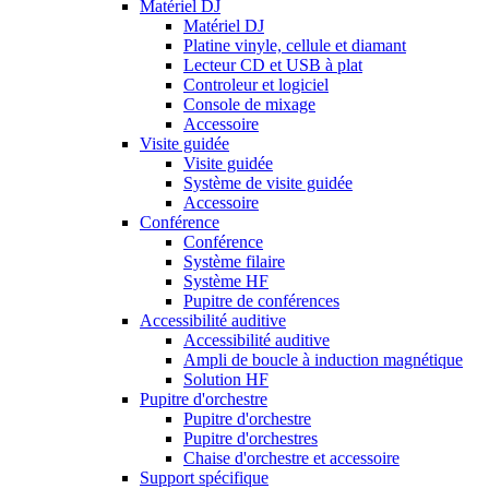
Matériel DJ
Matériel DJ
Platine vinyle, cellule et diamant
Lecteur CD et USB à plat
Controleur et logiciel
Console de mixage
Accessoire
Visite guidée
Visite guidée
Système de visite guidée
Accessoire
Conférence
Conférence
Système filaire
Système HF
Pupitre de conférences
Accessibilité auditive
Accessibilité auditive
Ampli de boucle à induction magnétique
Solution HF
Pupitre d'orchestre
Pupitre d'orchestre
Pupitre d'orchestres
Chaise d'orchestre et accessoire
Support spécifique