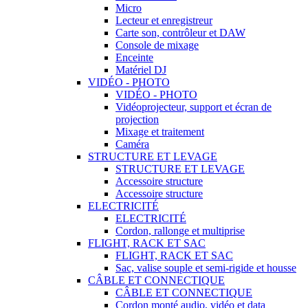
Micro
Lecteur et enregistreur
Carte son, contrôleur et DAW
Console de mixage
Enceinte
Matériel DJ
VIDÉO - PHOTO
VIDÉO - PHOTO
Vidéoprojecteur, support et écran de
projection
Mixage et traitement
Caméra
STRUCTURE ET LEVAGE
STRUCTURE ET LEVAGE
Accessoire structure
Accessoire structure
ELECTRICITÉ
ELECTRICITÉ
Cordon, rallonge et multiprise
FLIGHT, RACK ET SAC
FLIGHT, RACK ET SAC
Sac, valise souple et semi-rigide et housse
CÂBLE ET CONNECTIQUE
CÂBLE ET CONNECTIQUE
Cordon monté audio, vidéo et data