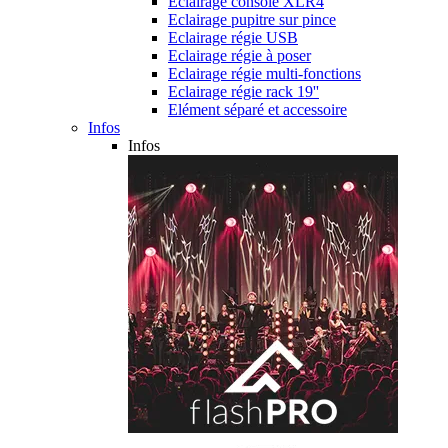
Eclairage console XLR4
Eclairage pupitre sur pince
Eclairage régie USB
Eclairage régie à poser
Eclairage régie multi-fonctions
Eclairage régie rack 19''
Elément séparé et accessoire
Infos
Infos