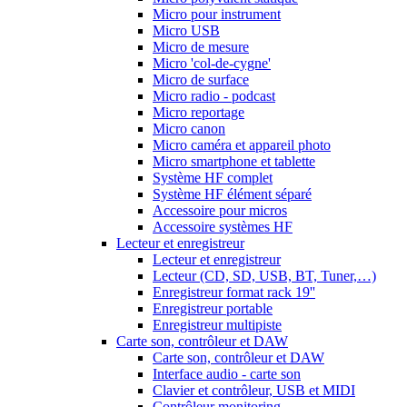
Micro pour instrument
Micro USB
Micro de mesure
Micro 'col-de-cygne'
Micro de surface
Micro radio - podcast
Micro reportage
Micro canon
Micro caméra et appareil photo
Micro smartphone et tablette
Système HF complet
Système HF élément séparé
Accessoire pour micros
Accessoire systèmes HF
Lecteur et enregistreur
Lecteur et enregistreur
Lecteur (CD, SD, USB, BT, Tuner,…)
Enregistreur format rack 19''
Enregistreur portable
Enregistreur multipiste
Carte son, contrôleur et DAW
Carte son, contrôleur et DAW
Interface audio - carte son
Clavier et contrôleur, USB et MIDI
Contrôleur monitoring