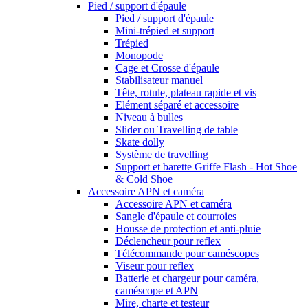
Pied / support d'épaule
Pied / support d'épaule
Mini-trépied et support
Trépied
Monopode
Cage et Crosse d'épaule
Stabilisateur manuel
Tête, rotule, plateau rapide et vis
Elément séparé et accessoire
Niveau à bulles
Slider ou Travelling de table
Skate dolly
Système de travelling
Support et barette Griffe Flash - Hot Shoe
& Cold Shoe
Accessoire APN et caméra
Accessoire APN et caméra
Sangle d'épaule et courroies
Housse de protection et anti-pluie
Déclencheur pour reflex
Télécommande pour caméscopes
Viseur pour reflex
Batterie et chargeur pour caméra,
caméscope et APN
Mire, charte et testeur