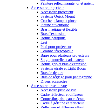
Peinture réfléchissante, or et argent
Accessoire projecteur
Accessoire projecteur
Système Quick Mount
Crochet, clamp et pince
Platine et ventouse
Bras magique et flexible
Bras d'extension
Rotule parapluie
Lest
Pied pour projecteur
Colonne télescopique
Barre pour plusieurs projecteurs
Spigot, tourelle et adaptateur
Rotule grip et bras d'extension
Système girafe et Light Boom
Bras de déport
Bras de réglage pour pantographe
Divers accessoire
Accessoire prise de vue
Accessoire prise de vue
Cadre réflecteur et diffuseur
Coupe-flux, drapeau et écran
Cadre à gélatine et réflecteur
Réflecteur et diffuseur pliant