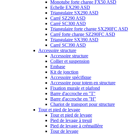
Monotube forte charge FX50 ASD
Echelle EX290 ASD
Triangulaire SX290 ASD
Carré SZ290 ASD
Carré SC300 ASD
Triangulaire forte charge SX290FC ASD
Carré forte charge SZ290FC ASD
Triangulaire SX390 ASD
Carré SC390 ASD
Accessoire structure
Accessoire structure
Collier et suspension
Embase
Kit de jonction
Accessoire spécifique
Accessoire pour totem en structure
Fixation murale et plafond
Barre d'accroche en ''T''
Barre d'accroche en ''H''
Chariot de transport pour structure
Tour et pied de levage
Tour et pied de levage
Pied de levage à treuil
Pied de levage à crémaillère
Tour de levage