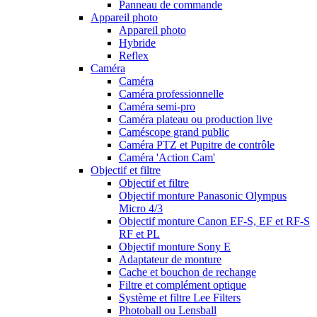
Panneau de commande
Appareil photo
Appareil photo
Hybride
Reflex
Caméra
Caméra
Caméra professionnelle
Caméra semi-pro
Caméra plateau ou production live
Caméscope grand public
Caméra PTZ et Pupitre de contrôle
Caméra 'Action Cam'
Objectif et filtre
Objectif et filtre
Objectif monture Panasonic Olympus
Micro 4/3
Objectif monture Canon EF-S, EF et RF-S
RF et PL
Objectif monture Sony E
Adaptateur de monture
Cache et bouchon de rechange
Filtre et complément optique
Système et filtre Lee Filters
Photoball ou Lensball