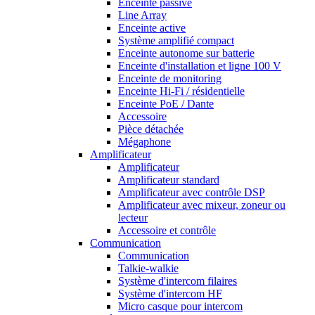
Enceinte passive
Line Array
Enceinte active
Système amplifié compact
Enceinte autonome sur batterie
Enceinte d'installation et ligne 100 V
Enceinte de monitoring
Enceinte Hi-Fi / résidentielle
Enceinte PoE / Dante
Accessoire
Pièce détachée
Mégaphone
Amplificateur
Amplificateur
Amplificateur standard
Amplificateur avec contrôle DSP
Amplificateur avec mixeur, zoneur ou
lecteur
Accessoire et contrôle
Communication
Communication
Talkie-walkie
Système d'intercom filaires
Système d'intercom HF
Micro casque pour intercom