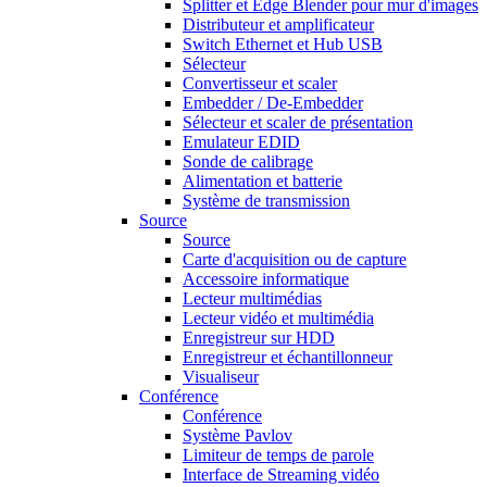
Splitter et Edge Blender pour mur d'images
Distributeur et amplificateur
Switch Ethernet et Hub USB
Sélecteur
Convertisseur et scaler
Embedder / De-Embedder
Sélecteur et scaler de présentation
Emulateur EDID
Sonde de calibrage
Alimentation et batterie
Système de transmission
Source
Source
Carte d'acquisition ou de capture
Accessoire informatique
Lecteur multimédias
Lecteur vidéo et multimédia
Enregistreur sur HDD
Enregistreur et échantillonneur
Visualiseur
Conférence
Conférence
Système Pavlov
Limiteur de temps de parole
Interface de Streaming vidéo