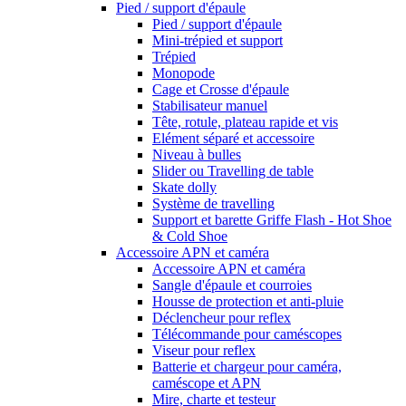
Pied / support d'épaule
Pied / support d'épaule
Mini-trépied et support
Trépied
Monopode
Cage et Crosse d'épaule
Stabilisateur manuel
Tête, rotule, plateau rapide et vis
Elément séparé et accessoire
Niveau à bulles
Slider ou Travelling de table
Skate dolly
Système de travelling
Support et barette Griffe Flash - Hot Shoe
& Cold Shoe
Accessoire APN et caméra
Accessoire APN et caméra
Sangle d'épaule et courroies
Housse de protection et anti-pluie
Déclencheur pour reflex
Télécommande pour caméscopes
Viseur pour reflex
Batterie et chargeur pour caméra,
caméscope et APN
Mire, charte et testeur