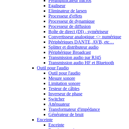
Préamplificateur micros
Egaliseur
Eliminateur de larsen
Processeur d'effets
Processeur de dynamique
Processeur de diffusion
Boîte de direct (DI) - symétriseur
Convertisseur analogique <> numérique
Périphériques DANTE, AVB, etc…
Splitter et distributeur audio
Périphérique Broadcast
Transmission audio par RJ45
Transmission audio HF et Bluetooth
Outil pour l'audio
Outil pour l'audio
Mesure sonore
Limitation sonore
Testeur de câbles
Inverseur de phase
Switcher
Atténuateur
Transformateur d'impédance
Générateur de bruit
Enceinte
Enceinte