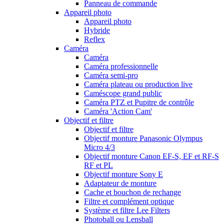
Panneau de commande
Appareil photo
Appareil photo
Hybride
Reflex
Caméra
Caméra
Caméra professionnelle
Caméra semi-pro
Caméra plateau ou production live
Caméscope grand public
Caméra PTZ et Pupitre de contrôle
Caméra 'Action Cam'
Objectif et filtre
Objectif et filtre
Objectif monture Panasonic Olympus
Micro 4/3
Objectif monture Canon EF-S, EF et RF-S
RF et PL
Objectif monture Sony E
Adaptateur de monture
Cache et bouchon de rechange
Filtre et complément optique
Système et filtre Lee Filters
Photoball ou Lensball