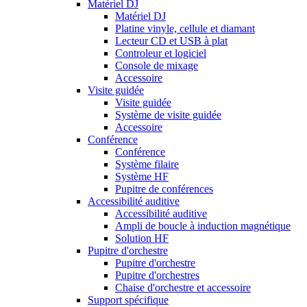
Matériel DJ
Matériel DJ
Platine vinyle, cellule et diamant
Lecteur CD et USB à plat
Controleur et logiciel
Console de mixage
Accessoire
Visite guidée
Visite guidée
Système de visite guidée
Accessoire
Conférence
Conférence
Système filaire
Système HF
Pupitre de conférences
Accessibilité auditive
Accessibilité auditive
Ampli de boucle à induction magnétique
Solution HF
Pupitre d'orchestre
Pupitre d'orchestre
Pupitre d'orchestres
Chaise d'orchestre et accessoire
Support spécifique