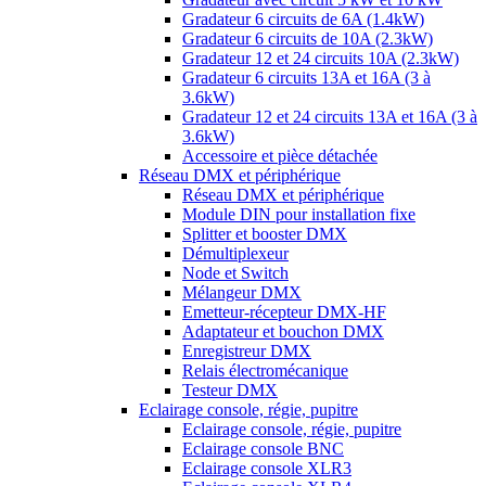
Gradateur 6 circuits de 6A (1.4kW)
Gradateur 6 circuits de 10A (2.3kW)
Gradateur 12 et 24 circuits 10A (2.3kW)
Gradateur 6 circuits 13A et 16A (3 à
3.6kW)
Gradateur 12 et 24 circuits 13A et 16A (3 à
3.6kW)
Accessoire et pièce détachée
Réseau DMX et périphérique
Réseau DMX et périphérique
Module DIN pour installation fixe
Splitter et booster DMX
Démultiplexeur
Node et Switch
Mélangeur DMX
Emetteur-récepteur DMX-HF
Adaptateur et bouchon DMX
Enregistreur DMX
Relais électromécanique
Testeur DMX
Eclairage console, régie, pupitre
Eclairage console, régie, pupitre
Eclairage console BNC
Eclairage console XLR3