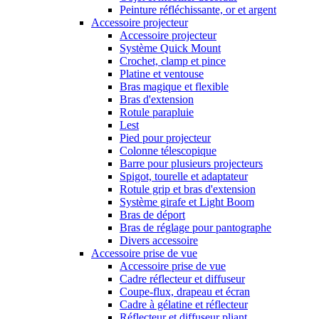
Peinture réfléchissante, or et argent
Accessoire projecteur
Accessoire projecteur
Système Quick Mount
Crochet, clamp et pince
Platine et ventouse
Bras magique et flexible
Bras d'extension
Rotule parapluie
Lest
Pied pour projecteur
Colonne télescopique
Barre pour plusieurs projecteurs
Spigot, tourelle et adaptateur
Rotule grip et bras d'extension
Système girafe et Light Boom
Bras de déport
Bras de réglage pour pantographe
Divers accessoire
Accessoire prise de vue
Accessoire prise de vue
Cadre réflecteur et diffuseur
Coupe-flux, drapeau et écran
Cadre à gélatine et réflecteur
Réflecteur et diffuseur pliant