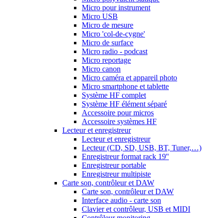
Micro pour instrument
Micro USB
Micro de mesure
Micro 'col-de-cygne'
Micro de surface
Micro radio - podcast
Micro reportage
Micro canon
Micro caméra et appareil photo
Micro smartphone et tablette
Système HF complet
Système HF élément séparé
Accessoire pour micros
Accessoire systèmes HF
Lecteur et enregistreur
Lecteur et enregistreur
Lecteur (CD, SD, USB, BT, Tuner,…)
Enregistreur format rack 19''
Enregistreur portable
Enregistreur multipiste
Carte son, contrôleur et DAW
Carte son, contrôleur et DAW
Interface audio - carte son
Clavier et contrôleur, USB et MIDI
Contrôleur monitoring