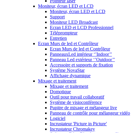
Pointeur laser
Moniteur, écran LED et LCD
Moniteur, écran LED et LCD
Support
Moniteur LED Broadcast
Ecran LED et LCD Professionnel
Téléprompteur
Entretien
Ecran Murs de led et Contrôleur
Ecran Murs de led et Contrôleur
PanneauxLed intérieur ‘’Indoor’’
Panneau Led extérieur ‘’Outdoor’’
Accessoire et supports de fixation
Système NovaStar
Affichage dynamique
Mixage et traitement
Mixage et traitement
Domotique
Outil pour travail collaboratif
Système de visioconférence
Pupitre de mixage et mélangeur live
Panneau de contrôle pour mélangeur vidéo
Logiciel
Incrustateur 'Picture in Picture'
Incrustateur Chromakey