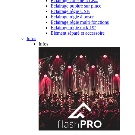
Eclairage console XLR4
Eclairage pupitre sur pince
Eclairage régie USB
Eclairage régie à poser
Eclairage régie multi-fonctions
Eclairage régie rack 19''
Elément séparé et accessoire
Infos
Infos