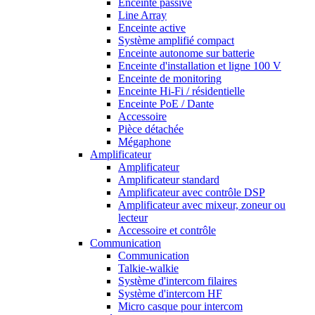
Enceinte passive
Line Array
Enceinte active
Système amplifié compact
Enceinte autonome sur batterie
Enceinte d'installation et ligne 100 V
Enceinte de monitoring
Enceinte Hi-Fi / résidentielle
Enceinte PoE / Dante
Accessoire
Pièce détachée
Mégaphone
Amplificateur
Amplificateur
Amplificateur standard
Amplificateur avec contrôle DSP
Amplificateur avec mixeur, zoneur ou
lecteur
Accessoire et contrôle
Communication
Communication
Talkie-walkie
Système d'intercom filaires
Système d'intercom HF
Micro casque pour intercom