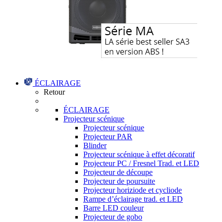
ÉCLAIRAGE
Retour
ÉCLAIRAGE
Projecteur scénique
Projecteur scénique
Projecteur PAR
Blinder
Projecteur scénique à effet décoratif
Projecteur PC / Fresnel Trad. et LED
Projecteur de découpe
Projecteur de poursuite
Projecteur horiziode et cycliode
Rampe d’éclairage trad. et LED
Barre LED couleur
Projecteur de gobo