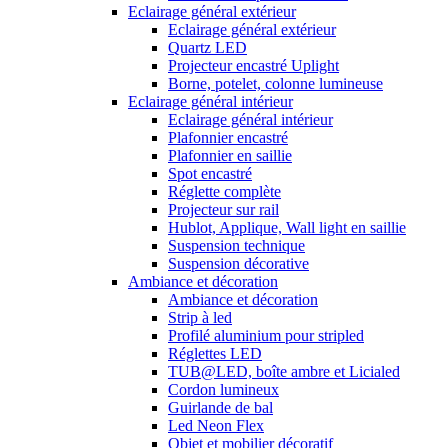
Eclairage général extérieur
Eclairage général extérieur
Quartz LED
Projecteur encastré Uplight
Borne, potelet, colonne lumineuse
Eclairage général intérieur
Eclairage général intérieur
Plafonnier encastré
Plafonnier en saillie
Spot encastré
Réglette complète
Projecteur sur rail
Hublot, Applique, Wall light en saillie
Suspension technique
Suspension décorative
Ambiance et décoration
Ambiance et décoration
Strip à led
Profilé aluminium pour stripled
Réglettes LED
TUB@LED, boîte ambre et Licialed
Cordon lumineux
Guirlande de bal
Led Neon Flex
Objet et mobilier décoratif