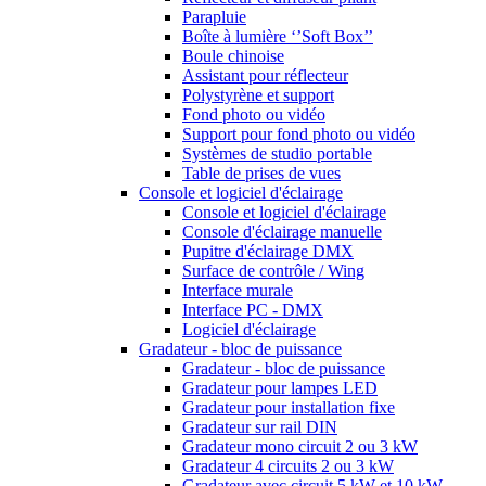
Parapluie
Boîte à lumière ‘’Soft Box’’
Boule chinoise
Assistant pour réflecteur
Polystyrène et support
Fond photo ou vidéo
Support pour fond photo ou vidéo
Systèmes de studio portable
Table de prises de vues
Console et logiciel d'éclairage
Console et logiciel d'éclairage
Console d'éclairage manuelle
Pupitre d'éclairage DMX
Surface de contrôle / Wing
Interface murale
Interface PC - DMX
Logiciel d'éclairage
Gradateur - bloc de puissance
Gradateur - bloc de puissance
Gradateur pour lampes LED
Gradateur pour installation fixe
Gradateur sur rail DIN
Gradateur mono circuit 2 ou 3 kW
Gradateur 4 circuits 2 ou 3 kW
Gradateur avec circuit 5 kW et 10 kW