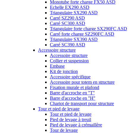
Monotube forte charge FX50 ASD
Echelle EX290 ASD
Triangulaire SX290 ASD
Carré SZ290 ASD
Carré SC300 ASD
Triangulaire forte charge SX290FC ASD
Carré forte charge SZ290FC ASD
Triangulaire SX390 ASD
Carré SC390 ASD
Accessoire structure
Accessoire structure
Collier et suspension
Embase
Kit de jonction
Accessoire spécifique
Accessoire pour totem en structure
Fixation murale et plafond
Barre d'accroche en ''T''
Barre d'accroche en ''H''
Chariot de transport pour structure
Tour et pied de levage
Tour et pied de levage
Pied de levage à treuil
Pied de levage à crémaillère
Tour de levage