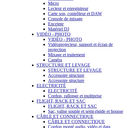
Micro
Lecteur et enregistreur
Carte son, contrôleur et DAW
Console de mixage
Enceinte
Matériel DJ
VIDÉO - PHOTO
VIDÉO - PHOTO
Vidéoprojecteur, support et écran de
projection
Mixage et traitement
Caméra
STRUCTURE ET LEVAGE
STRUCTURE ET LEVAGE
Accessoire structure
Accessoire structure
ELECTRICITÉ
ELECTRICITÉ
Cordon, rallonge et multiprise
FLIGHT, RACK ET SAC
FLIGHT, RACK ET SAC
Sac, valise souple et semi-rigide et housse
CÂBLE ET CONNECTIQUE
CÂBLE ET CONNECTIQUE
Cordon monté audio, vidéo et data