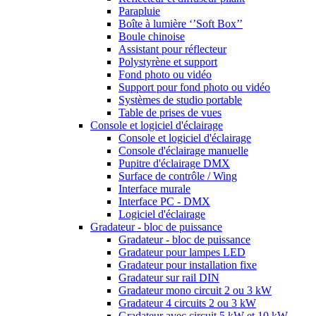
Parapluie
Boîte à lumière ‘’Soft Box’’
Boule chinoise
Assistant pour réflecteur
Polystyrène et support
Fond photo ou vidéo
Support pour fond photo ou vidéo
Systèmes de studio portable
Table de prises de vues
Console et logiciel d'éclairage
Console et logiciel d'éclairage
Console d'éclairage manuelle
Pupitre d'éclairage DMX
Surface de contrôle / Wing
Interface murale
Interface PC - DMX
Logiciel d'éclairage
Gradateur - bloc de puissance
Gradateur - bloc de puissance
Gradateur pour lampes LED
Gradateur pour installation fixe
Gradateur sur rail DIN
Gradateur mono circuit 2 ou 3 kW
Gradateur 4 circuits 2 ou 3 kW
Gradateur avec circuit 5 kW et 10 kW