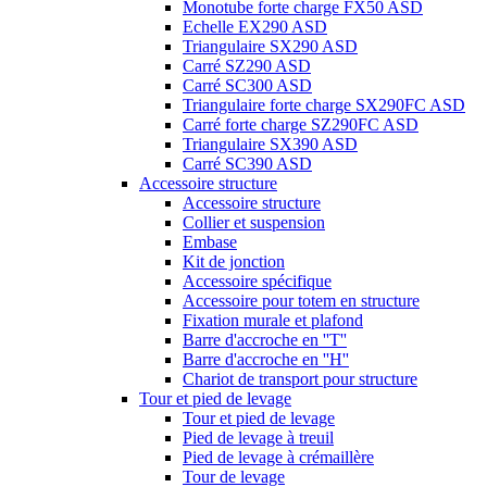
Monotube forte charge FX50 ASD
Echelle EX290 ASD
Triangulaire SX290 ASD
Carré SZ290 ASD
Carré SC300 ASD
Triangulaire forte charge SX290FC ASD
Carré forte charge SZ290FC ASD
Triangulaire SX390 ASD
Carré SC390 ASD
Accessoire structure
Accessoire structure
Collier et suspension
Embase
Kit de jonction
Accessoire spécifique
Accessoire pour totem en structure
Fixation murale et plafond
Barre d'accroche en ''T''
Barre d'accroche en ''H''
Chariot de transport pour structure
Tour et pied de levage
Tour et pied de levage
Pied de levage à treuil
Pied de levage à crémaillère
Tour de levage