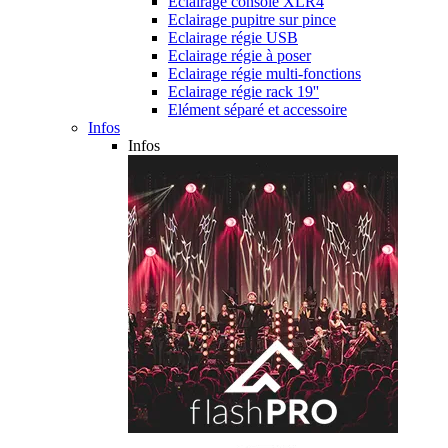
Eclairage console XLR4
Eclairage pupitre sur pince
Eclairage régie USB
Eclairage régie à poser
Eclairage régie multi-fonctions
Eclairage régie rack 19''
Elément séparé et accessoire
Infos
Infos