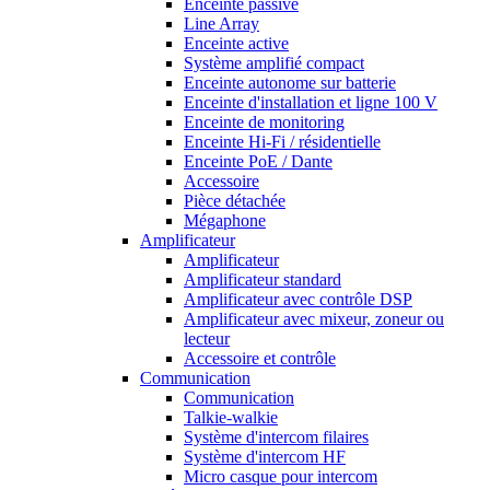
Enceinte passive
Line Array
Enceinte active
Système amplifié compact
Enceinte autonome sur batterie
Enceinte d'installation et ligne 100 V
Enceinte de monitoring
Enceinte Hi-Fi / résidentielle
Enceinte PoE / Dante
Accessoire
Pièce détachée
Mégaphone
Amplificateur
Amplificateur
Amplificateur standard
Amplificateur avec contrôle DSP
Amplificateur avec mixeur, zoneur ou
lecteur
Accessoire et contrôle
Communication
Communication
Talkie-walkie
Système d'intercom filaires
Système d'intercom HF
Micro casque pour intercom