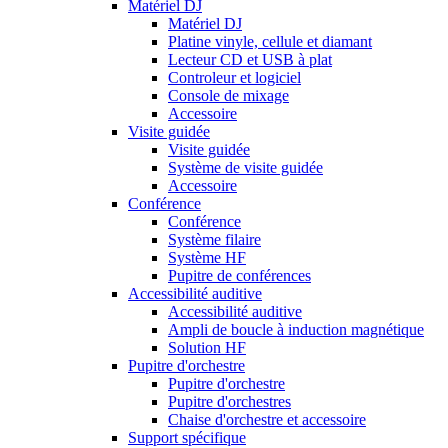
Matériel DJ
Matériel DJ
Platine vinyle, cellule et diamant
Lecteur CD et USB à plat
Controleur et logiciel
Console de mixage
Accessoire
Visite guidée
Visite guidée
Système de visite guidée
Accessoire
Conférence
Conférence
Système filaire
Système HF
Pupitre de conférences
Accessibilité auditive
Accessibilité auditive
Ampli de boucle à induction magnétique
Solution HF
Pupitre d'orchestre
Pupitre d'orchestre
Pupitre d'orchestres
Chaise d'orchestre et accessoire
Support spécifique