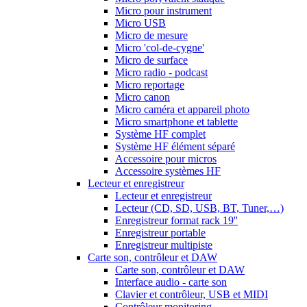
Micro pour instrument
Micro USB
Micro de mesure
Micro 'col-de-cygne'
Micro de surface
Micro radio - podcast
Micro reportage
Micro canon
Micro caméra et appareil photo
Micro smartphone et tablette
Système HF complet
Système HF élément séparé
Accessoire pour micros
Accessoire systèmes HF
Lecteur et enregistreur
Lecteur et enregistreur
Lecteur (CD, SD, USB, BT, Tuner,…)
Enregistreur format rack 19''
Enregistreur portable
Enregistreur multipiste
Carte son, contrôleur et DAW
Carte son, contrôleur et DAW
Interface audio - carte son
Clavier et contrôleur, USB et MIDI
Contrôleur monitoring