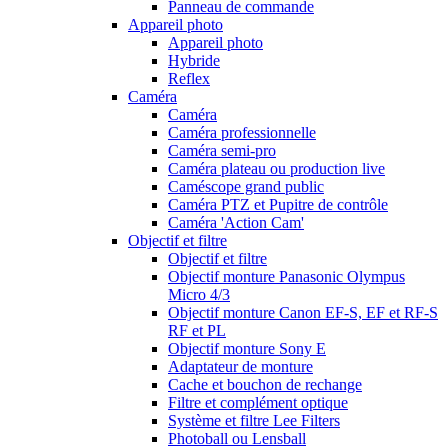
Panneau de commande
Appareil photo
Appareil photo
Hybride
Reflex
Caméra
Caméra
Caméra professionnelle
Caméra semi-pro
Caméra plateau ou production live
Caméscope grand public
Caméra PTZ et Pupitre de contrôle
Caméra 'Action Cam'
Objectif et filtre
Objectif et filtre
Objectif monture Panasonic Olympus
Micro 4/3
Objectif monture Canon EF-S, EF et RF-S
RF et PL
Objectif monture Sony E
Adaptateur de monture
Cache et bouchon de rechange
Filtre et complément optique
Système et filtre Lee Filters
Photoball ou Lensball