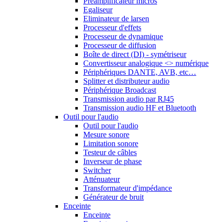
Préamplificateur micros
Egaliseur
Eliminateur de larsen
Processeur d'effets
Processeur de dynamique
Processeur de diffusion
Boîte de direct (DI) - symétriseur
Convertisseur analogique <> numérique
Périphériques DANTE, AVB, etc…
Splitter et distributeur audio
Périphérique Broadcast
Transmission audio par RJ45
Transmission audio HF et Bluetooth
Outil pour l'audio
Outil pour l'audio
Mesure sonore
Limitation sonore
Testeur de câbles
Inverseur de phase
Switcher
Atténuateur
Transformateur d'impédance
Générateur de bruit
Enceinte
Enceinte