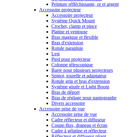
Peinture réfléchissante, or et argent
Accessoire projecteur
Accessoire projecteur
Système Quick Mount
Crochet, clamp et pince
Platine et ventouse
Bras magique et flexible
Bras d'extension
Rotule parapluie
Lest
Pied pour projecteur
Colonne télescopique
Barre pour plusieurs projecteurs
Spigot, tourelle et adaptateur
Rotule grip et bras d'extension
Système girafe et Light Boom
Bras de déport
Bras de réglage pour pantographe
Divers accessoire
Accessoire prise de vue
Accessoire prise de vue
Cadre réflecteur et diffuseur
Coupe-flux, drapeau et écran
Cadre à gélatine et réflecteur
Réflecteur et diffuseur pliant