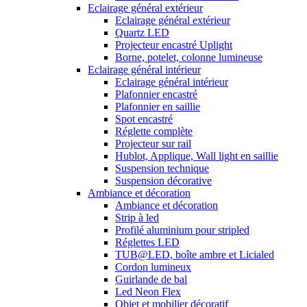
Eclairage général extérieur
Eclairage général extérieur
Quartz LED
Projecteur encastré Uplight
Borne, potelet, colonne lumineuse
Eclairage général intérieur
Eclairage général intérieur
Plafonnier encastré
Plafonnier en saillie
Spot encastré
Réglette complète
Projecteur sur rail
Hublot, Applique, Wall light en saillie
Suspension technique
Suspension décorative
Ambiance et décoration
Ambiance et décoration
Strip à led
Profilé aluminium pour stripled
Réglettes LED
TUB@LED, boîte ambre et Licialed
Cordon lumineux
Guirlande de bal
Led Neon Flex
Objet et mobilier décoratif