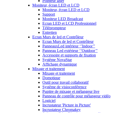
Pointeur laser
Moniteur, écran LED et LCD
Moniteur, écran LED et LCD
Support
Moniteur LED Broadcast
Ecran LED et LCD Professionnel
Téléprompteur
Entretien
Ecran Murs de led et Contrôleur
Ecran Murs de led et Contrôleur
PanneauxLed intérieur ‘’Indoor’’
Panneau Led extérieur ‘’Outdoor’’
Accessoire et supports de fixation
Système NovaStar
Affichage dynamique
Mixage et traitement
Mixage et traitement
Domotique
Outil pour travail collaboratif
Système de visioconférence
Pupitre de mixage et mélangeur live
Panneau de contrôle pour mélangeur vidéo
Logiciel
Incrustateur 'Picture in Picture'
Incrustateur Chromakey