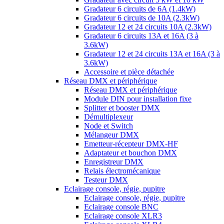
Gradateur 6 circuits de 6A (1.4kW)
Gradateur 6 circuits de 10A (2.3kW)
Gradateur 12 et 24 circuits 10A (2.3kW)
Gradateur 6 circuits 13A et 16A (3 à
3.6kW)
Gradateur 12 et 24 circuits 13A et 16A (3 à
3.6kW)
Accessoire et pièce détachée
Réseau DMX et périphérique
Réseau DMX et périphérique
Module DIN pour installation fixe
Splitter et booster DMX
Démultiplexeur
Node et Switch
Mélangeur DMX
Emetteur-récepteur DMX-HF
Adaptateur et bouchon DMX
Enregistreur DMX
Relais électromécanique
Testeur DMX
Eclairage console, régie, pupitre
Eclairage console, régie, pupitre
Eclairage console BNC
Eclairage console XLR3