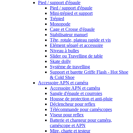
Pied / support d'épaule
Pied / support d'épaule
Mini-trépied et support
Trépied
Monopode
Cage et Crosse d'épaule
Stabilisateur manuel
Tête, rotule, plateau rapide et vis
Elément séparé et accessoire
Niveau à bulles
Slider ou Travelling de table
Skate dolly
Système de travelling
Support et barette Griffe Flash - Hot Shoe
& Cold Shoe
Accessoire APN et caméra
Accessoire APN et caméra
Sangle d'épaule et courroies
Housse de protection et anti-pluie
Déclencheur pour reflex
Télécommande pour caméscopes
Viseur pour reflex
Batterie et chargeur pour caméra,
caméscope et APN
Mire, charte et testeur