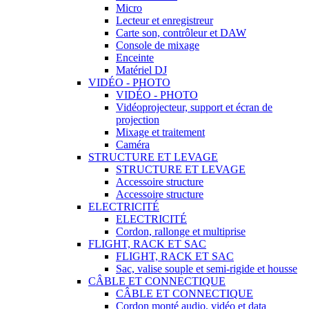
Micro
Lecteur et enregistreur
Carte son, contrôleur et DAW
Console de mixage
Enceinte
Matériel DJ
VIDÉO - PHOTO
VIDÉO - PHOTO
Vidéoprojecteur, support et écran de
projection
Mixage et traitement
Caméra
STRUCTURE ET LEVAGE
STRUCTURE ET LEVAGE
Accessoire structure
Accessoire structure
ELECTRICITÉ
ELECTRICITÉ
Cordon, rallonge et multiprise
FLIGHT, RACK ET SAC
FLIGHT, RACK ET SAC
Sac, valise souple et semi-rigide et housse
CÂBLE ET CONNECTIQUE
CÂBLE ET CONNECTIQUE
Cordon monté audio, vidéo et data