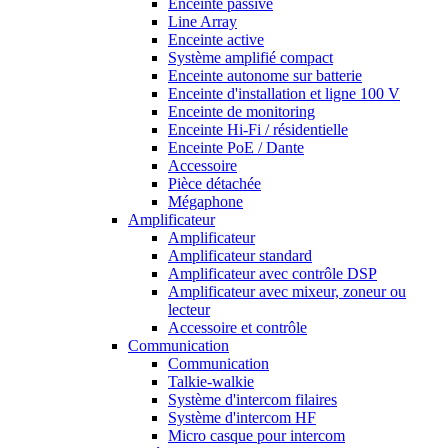
Enceinte passive
Line Array
Enceinte active
Système amplifié compact
Enceinte autonome sur batterie
Enceinte d'installation et ligne 100 V
Enceinte de monitoring
Enceinte Hi-Fi / résidentielle
Enceinte PoE / Dante
Accessoire
Pièce détachée
Mégaphone
Amplificateur
Amplificateur
Amplificateur standard
Amplificateur avec contrôle DSP
Amplificateur avec mixeur, zoneur ou
lecteur
Accessoire et contrôle
Communication
Communication
Talkie-walkie
Système d'intercom filaires
Système d'intercom HF
Micro casque pour intercom