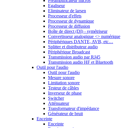
Préamplificateur micros
Egaliseur
Eliminateur de larsen
Processeur d'effets
Processeur de dynamique
Processeur de diffusion
Boîte de direct (DI) - symétriseur
Convertisseur analogique <> numérique
Périphériques DANTE, AVB, etc…
Splitter et distributeur audio
Périphérique Broadcast
Transmission audio par RJ45
Transmission audio HF et Bluetooth
Outil pour l'audio
Outil pour l'audio
Mesure sonore
Limitation sonore
Testeur de câbles
Inverseur de phase
Switcher
Atténuateur
Transformateur d'impédance
Générateur de bruit
Enceinte
Enceinte