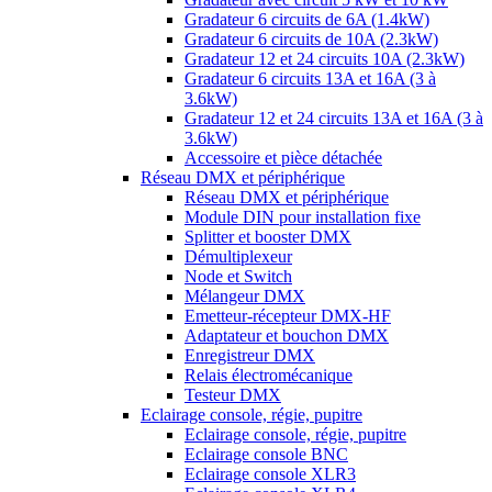
Gradateur 6 circuits de 6A (1.4kW)
Gradateur 6 circuits de 10A (2.3kW)
Gradateur 12 et 24 circuits 10A (2.3kW)
Gradateur 6 circuits 13A et 16A (3 à
3.6kW)
Gradateur 12 et 24 circuits 13A et 16A (3 à
3.6kW)
Accessoire et pièce détachée
Réseau DMX et périphérique
Réseau DMX et périphérique
Module DIN pour installation fixe
Splitter et booster DMX
Démultiplexeur
Node et Switch
Mélangeur DMX
Emetteur-récepteur DMX-HF
Adaptateur et bouchon DMX
Enregistreur DMX
Relais électromécanique
Testeur DMX
Eclairage console, régie, pupitre
Eclairage console, régie, pupitre
Eclairage console BNC
Eclairage console XLR3