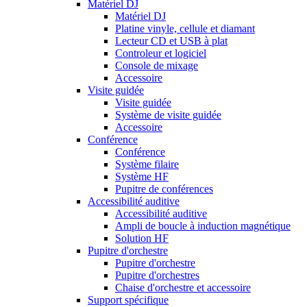
Matériel DJ
Matériel DJ
Platine vinyle, cellule et diamant
Lecteur CD et USB à plat
Controleur et logiciel
Console de mixage
Accessoire
Visite guidée
Visite guidée
Système de visite guidée
Accessoire
Conférence
Conférence
Système filaire
Système HF
Pupitre de conférences
Accessibilité auditive
Accessibilité auditive
Ampli de boucle à induction magnétique
Solution HF
Pupitre d'orchestre
Pupitre d'orchestre
Pupitre d'orchestres
Chaise d'orchestre et accessoire
Support spécifique