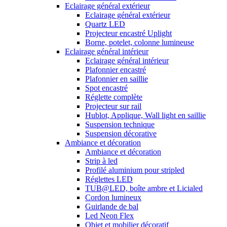
Eclairage général extérieur
Eclairage général extérieur
Quartz LED
Projecteur encastré Uplight
Borne, potelet, colonne lumineuse
Eclairage général intérieur
Eclairage général intérieur
Plafonnier encastré
Plafonnier en saillie
Spot encastré
Réglette complète
Projecteur sur rail
Hublot, Applique, Wall light en saillie
Suspension technique
Suspension décorative
Ambiance et décoration
Ambiance et décoration
Strip à led
Profilé aluminium pour stripled
Réglettes LED
TUB@LED, boîte ambre et Licialed
Cordon lumineux
Guirlande de bal
Led Neon Flex
Objet et mobilier décoratif