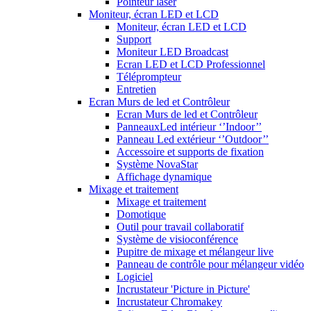
Pointeur laser
Moniteur, écran LED et LCD
Moniteur, écran LED et LCD
Support
Moniteur LED Broadcast
Ecran LED et LCD Professionnel
Téléprompteur
Entretien
Ecran Murs de led et Contrôleur
Ecran Murs de led et Contrôleur
PanneauxLed intérieur ‘’Indoor’’
Panneau Led extérieur ‘’Outdoor’’
Accessoire et supports de fixation
Système NovaStar
Affichage dynamique
Mixage et traitement
Mixage et traitement
Domotique
Outil pour travail collaboratif
Système de visioconférence
Pupitre de mixage et mélangeur live
Panneau de contrôle pour mélangeur vidéo
Logiciel
Incrustateur 'Picture in Picture'
Incrustateur Chromakey