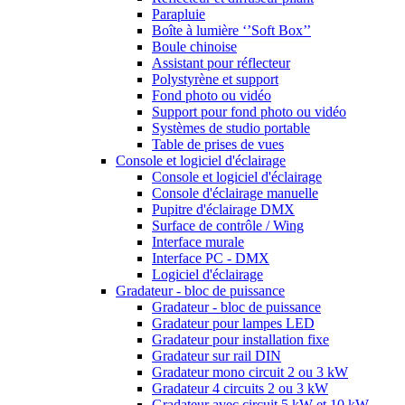
Parapluie
Boîte à lumière ‘’Soft Box’’
Boule chinoise
Assistant pour réflecteur
Polystyrène et support
Fond photo ou vidéo
Support pour fond photo ou vidéo
Systèmes de studio portable
Table de prises de vues
Console et logiciel d'éclairage
Console et logiciel d'éclairage
Console d'éclairage manuelle
Pupitre d'éclairage DMX
Surface de contrôle / Wing
Interface murale
Interface PC - DMX
Logiciel d'éclairage
Gradateur - bloc de puissance
Gradateur - bloc de puissance
Gradateur pour lampes LED
Gradateur pour installation fixe
Gradateur sur rail DIN
Gradateur mono circuit 2 ou 3 kW
Gradateur 4 circuits 2 ou 3 kW
Gradateur avec circuit 5 kW et 10 kW