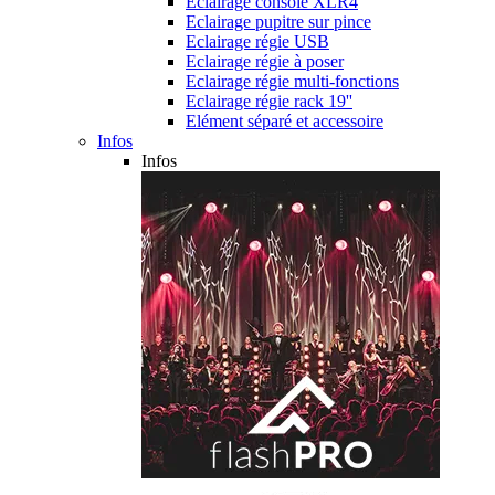
Eclairage console XLR4
Eclairage pupitre sur pince
Eclairage régie USB
Eclairage régie à poser
Eclairage régie multi-fonctions
Eclairage régie rack 19''
Elément séparé et accessoire
Infos
Infos