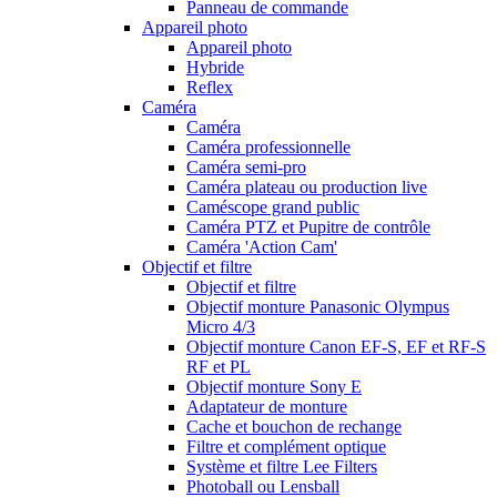
Panneau de commande
Appareil photo
Appareil photo
Hybride
Reflex
Caméra
Caméra
Caméra professionnelle
Caméra semi-pro
Caméra plateau ou production live
Caméscope grand public
Caméra PTZ et Pupitre de contrôle
Caméra 'Action Cam'
Objectif et filtre
Objectif et filtre
Objectif monture Panasonic Olympus
Micro 4/3
Objectif monture Canon EF-S, EF et RF-S
RF et PL
Objectif monture Sony E
Adaptateur de monture
Cache et bouchon de rechange
Filtre et complément optique
Système et filtre Lee Filters
Photoball ou Lensball