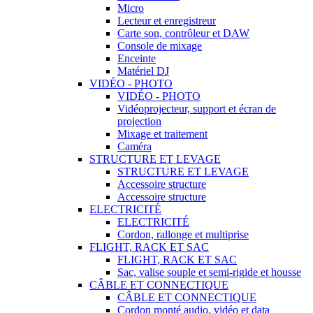
Micro
Lecteur et enregistreur
Carte son, contrôleur et DAW
Console de mixage
Enceinte
Matériel DJ
VIDÉO - PHOTO
VIDÉO - PHOTO
Vidéoprojecteur, support et écran de
projection
Mixage et traitement
Caméra
STRUCTURE ET LEVAGE
STRUCTURE ET LEVAGE
Accessoire structure
Accessoire structure
ELECTRICITÉ
ELECTRICITÉ
Cordon, rallonge et multiprise
FLIGHT, RACK ET SAC
FLIGHT, RACK ET SAC
Sac, valise souple et semi-rigide et housse
CÂBLE ET CONNECTIQUE
CÂBLE ET CONNECTIQUE
Cordon monté audio, vidéo et data