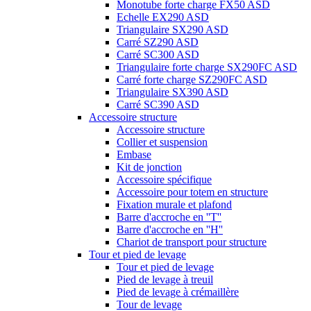
Monotube forte charge FX50 ASD
Echelle EX290 ASD
Triangulaire SX290 ASD
Carré SZ290 ASD
Carré SC300 ASD
Triangulaire forte charge SX290FC ASD
Carré forte charge SZ290FC ASD
Triangulaire SX390 ASD
Carré SC390 ASD
Accessoire structure
Accessoire structure
Collier et suspension
Embase
Kit de jonction
Accessoire spécifique
Accessoire pour totem en structure
Fixation murale et plafond
Barre d'accroche en ''T''
Barre d'accroche en ''H''
Chariot de transport pour structure
Tour et pied de levage
Tour et pied de levage
Pied de levage à treuil
Pied de levage à crémaillère
Tour de levage