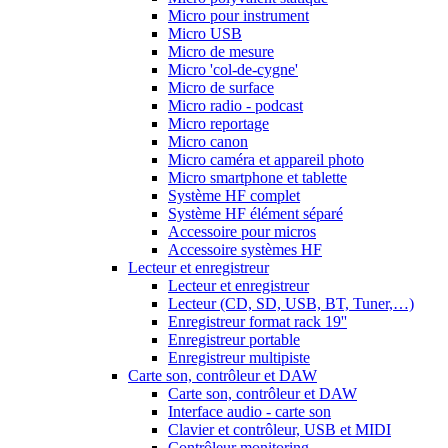
Micro pour instrument
Micro USB
Micro de mesure
Micro 'col-de-cygne'
Micro de surface
Micro radio - podcast
Micro reportage
Micro canon
Micro caméra et appareil photo
Micro smartphone et tablette
Système HF complet
Système HF élément séparé
Accessoire pour micros
Accessoire systèmes HF
Lecteur et enregistreur
Lecteur et enregistreur
Lecteur (CD, SD, USB, BT, Tuner,…)
Enregistreur format rack 19''
Enregistreur portable
Enregistreur multipiste
Carte son, contrôleur et DAW
Carte son, contrôleur et DAW
Interface audio - carte son
Clavier et contrôleur, USB et MIDI
Contrôleur monitoring