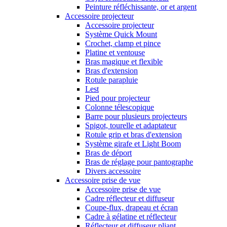
Peinture réfléchissante, or et argent
Accessoire projecteur
Accessoire projecteur
Système Quick Mount
Crochet, clamp et pince
Platine et ventouse
Bras magique et flexible
Bras d'extension
Rotule parapluie
Lest
Pied pour projecteur
Colonne télescopique
Barre pour plusieurs projecteurs
Spigot, tourelle et adaptateur
Rotule grip et bras d'extension
Système girafe et Light Boom
Bras de déport
Bras de réglage pour pantographe
Divers accessoire
Accessoire prise de vue
Accessoire prise de vue
Cadre réflecteur et diffuseur
Coupe-flux, drapeau et écran
Cadre à gélatine et réflecteur
Réflecteur et diffuseur pliant