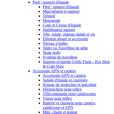
Pied / support d'épaule
Pied / support d'épaule
Mini-trépied et support
Trépied
Monopode
Cage et Crosse d'épaule
Stabilisateur manuel
Tête, rotule, plateau rapide et vis
Elément séparé et accessoire
Niveau à bulles
Slider ou Travelling de table
Skate dolly
Système de travelling
Support et barette Griffe Flash - Hot Shoe
& Cold Shoe
Accessoire APN et caméra
Accessoire APN et caméra
Sangle d'épaule et courroies
Housse de protection et anti-pluie
Déclencheur pour reflex
Télécommande pour caméscopes
Viseur pour reflex
Batterie et chargeur pour caméra,
caméscope et APN
Mire, charte et testeur