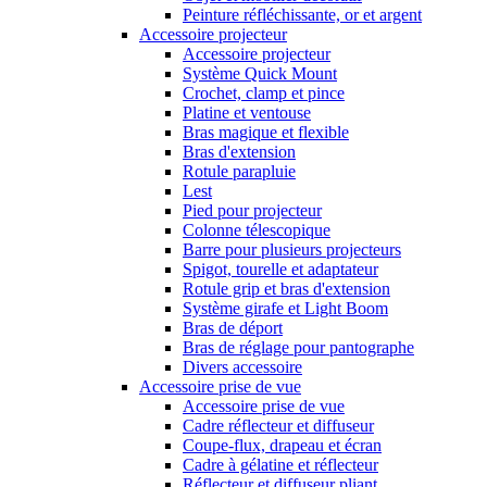
Peinture réfléchissante, or et argent
Accessoire projecteur
Accessoire projecteur
Système Quick Mount
Crochet, clamp et pince
Platine et ventouse
Bras magique et flexible
Bras d'extension
Rotule parapluie
Lest
Pied pour projecteur
Colonne télescopique
Barre pour plusieurs projecteurs
Spigot, tourelle et adaptateur
Rotule grip et bras d'extension
Système girafe et Light Boom
Bras de déport
Bras de réglage pour pantographe
Divers accessoire
Accessoire prise de vue
Accessoire prise de vue
Cadre réflecteur et diffuseur
Coupe-flux, drapeau et écran
Cadre à gélatine et réflecteur
Réflecteur et diffuseur pliant