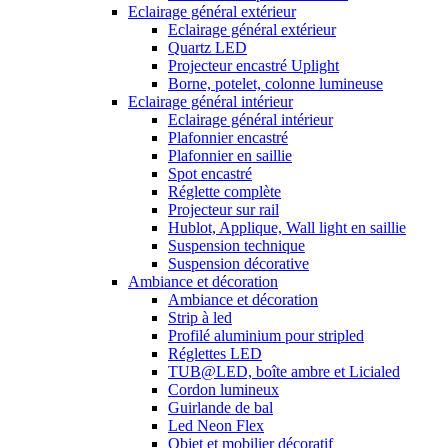
Eclairage général extérieur
Eclairage général extérieur
Quartz LED
Projecteur encastré Uplight
Borne, potelet, colonne lumineuse
Eclairage général intérieur
Eclairage général intérieur
Plafonnier encastré
Plafonnier en saillie
Spot encastré
Réglette complète
Projecteur sur rail
Hublot, Applique, Wall light en saillie
Suspension technique
Suspension décorative
Ambiance et décoration
Ambiance et décoration
Strip à led
Profilé aluminium pour stripled
Réglettes LED
TUB@LED, boîte ambre et Licialed
Cordon lumineux
Guirlande de bal
Led Neon Flex
Objet et mobilier décoratif