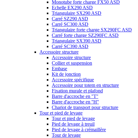
Monotube forte charge FX50 ASD
Echelle EX290 ASD
Triangulaire SX290 ASD
Carré SZ290 ASD
Carré SC300 ASD
Triangulaire forte charge SX290FC ASD
Carré forte charge SZ290FC ASD
Triangulaire SX390 ASD
Carré SC390 ASD
Accessoire structure
Accessoire structure
Collier et suspension
Embase
Kit de jonction
Accessoire spécifique
Accessoire pour totem en structure
Fixation murale et plafond
Barre d'accroche en ''T''
Barre d'accroche en ''H''
Chariot de transport pour structure
Tour et pied de levage
Tour et pied de levage
Pied de levage à treuil
Pied de levage à crémaillère
Tour de levage