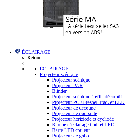
ÉCLAIRAGE
Retour
ÉCLAIRAGE
Projecteur scénique
Projecteur scénique
Projecteur PAR
Blinder
Projecteur scénique à effet décoratif
Projecteur PC / Fresnel Trad. et LED
Projecteur de découpe
Projecteur de poursuite
Projecteur horiziode et cycliode
Rampe d’éclairage trad. et LED
Barre LED couleur
Projecteur de gobo