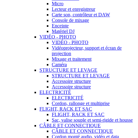
Micro
Lecteur et enregistreur
Carte son, contrôleur et DAW
Console de mixage
Enceinte
Matériel DJ
VIDÉO - PHOTO
VIDÉO - PHOTO
Vidéoprojecteur, support et écran de
projection
Mixage et traitement
Caméra
STRUCTURE ET LEVAGE
STRUCTURE ET LEVAGE
Accessoire structure
Accessoire structure
ELECTRICITÉ
ELECTRICITÉ
Cordon, rallonge et multiprise
FLIGHT, RACK ET SAC
FLIGHT, RACK ET SAC
Sac, valise souple et semi-rigide et housse
CÂBLE ET CONNECTIQUE
CÂBLE ET CONNECTIQUE
Cordon monté audio, vidéo et data