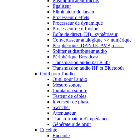
Préamplificateur micros
Egaliseur
Eliminateur de larsen
Processeur d'effets
Processeur de dynamique
Processeur de diffusion
Boîte de direct (DI) - symétriseur
Convertisseur analogique <> numérique
Périphériques DANTE, AVB, etc…
Splitter et distributeur audio
Périphérique Broadcast
Transmission audio par RJ45
Transmission audio HF et Bluetooth
Outil pour l'audio
Outil pour l'audio
Mesure sonore
Limitation sonore
Testeur de câbles
Inverseur de phase
Switcher
Atténuateur
Transformateur d'impédance
Générateur de bruit
Enceinte
Enceinte