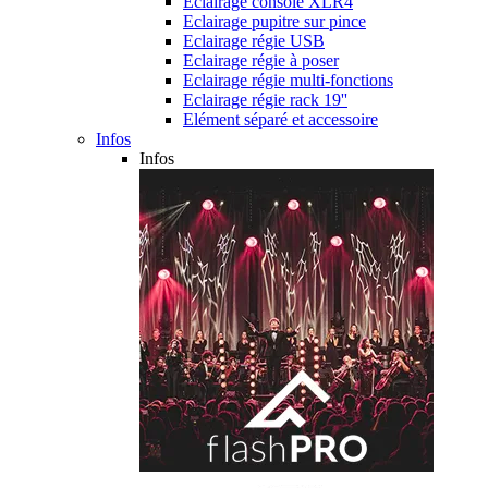
Eclairage console XLR4
Eclairage pupitre sur pince
Eclairage régie USB
Eclairage régie à poser
Eclairage régie multi-fonctions
Eclairage régie rack 19''
Elément séparé et accessoire
Infos
Infos