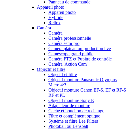
Panneau de commande
Appareil photo
Appareil photo
Hybride
Reflex
Caméra
Caméra
Caméra professionnelle
Caméra semi-pro
Caméra plateau ou production live
Caméscope grand public
Caméra PTZ et Pupitre de contrôle
Caméra 'Action Cam'
Objectif et filtre
Objectif et filtre
Objectif monture Panasonic Olympus
Micro 4/3
Objectif monture Canon EF-S, EF et RF-S
RF et PL
Objectif monture Sony E
Adaptateur de monture
Cache et bouchon de rechange
Filtre et complément optique
Système et filtre Lee Filters
Photoball ou Lensball