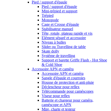
Pied / support d'épaule
Pied / support d'épaule
Mini-trépied et support
Trépied
Monopode
Cage et Crosse d'épaule
Stabilisateur manuel
Tête, rotule, plateau rapide et vis
Elément séparé et accessoire
Niveau à bulles
Slider ou Travelling de table
Skate dolly
Système de travelling
Support et barette Griffe Flash - Hot Shoe
& Cold Shoe
Accessoire APN et caméra
Accessoire APN et caméra
Sangle d'épaule et courroies
Housse de protection et anti-pluie
Déclencheur pour reflex
Télécommande pour caméscopes
Viseur pour reflex
Batterie et chargeur pour caméra,
caméscope et APN
Mire, charte et testeur