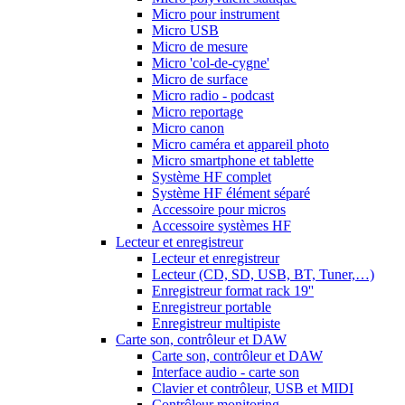
Micro pour instrument
Micro USB
Micro de mesure
Micro 'col-de-cygne'
Micro de surface
Micro radio - podcast
Micro reportage
Micro canon
Micro caméra et appareil photo
Micro smartphone et tablette
Système HF complet
Système HF élément séparé
Accessoire pour micros
Accessoire systèmes HF
Lecteur et enregistreur
Lecteur et enregistreur
Lecteur (CD, SD, USB, BT, Tuner,…)
Enregistreur format rack 19''
Enregistreur portable
Enregistreur multipiste
Carte son, contrôleur et DAW
Carte son, contrôleur et DAW
Interface audio - carte son
Clavier et contrôleur, USB et MIDI
Contrôleur monitoring