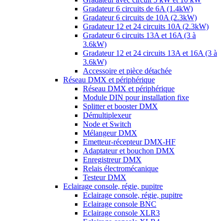
Gradateur 6 circuits de 6A (1.4kW)
Gradateur 6 circuits de 10A (2.3kW)
Gradateur 12 et 24 circuits 10A (2.3kW)
Gradateur 6 circuits 13A et 16A (3 à
3.6kW)
Gradateur 12 et 24 circuits 13A et 16A (3 à
3.6kW)
Accessoire et pièce détachée
Réseau DMX et périphérique
Réseau DMX et périphérique
Module DIN pour installation fixe
Splitter et booster DMX
Démultiplexeur
Node et Switch
Mélangeur DMX
Emetteur-récepteur DMX-HF
Adaptateur et bouchon DMX
Enregistreur DMX
Relais électromécanique
Testeur DMX
Eclairage console, régie, pupitre
Eclairage console, régie, pupitre
Eclairage console BNC
Eclairage console XLR3