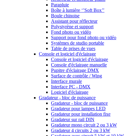
Parapluie
Boîte à lumière ‘’Soft Box’’
Boule chinoise
Assistant pour réflecteur
Polystyrène et support
Fond photo ou vidéo
Support pour fond photo ou vidéo
Systèmes de studio portable
Table de prises de vues
Console et logiciel d'éclairage
Console et logiciel d'éclairage
Console d'éclairage manuelle
Pupitre d'éclairage DMX
Surface de contrôle / Wing
Interface murale
Interface PC - DMX
Logiciel d'éclairage
Gradateur - bloc de puissance
Gradateur - bloc de puissance
Gradateur pour lampes LED
Gradateur pour installation fixe
Gradateur sur rail DIN
Gradateur mono circuit 2 ou 3 kW
Gradateur 4 circuits 2 ou 3 kW
Gradateur avec circuit 5 kW et 10 kW