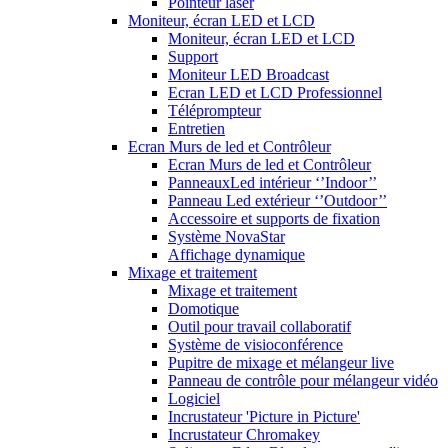
Pointeur laser
Moniteur, écran LED et LCD
Moniteur, écran LED et LCD
Support
Moniteur LED Broadcast
Ecran LED et LCD Professionnel
Téléprompteur
Entretien
Ecran Murs de led et Contrôleur
Ecran Murs de led et Contrôleur
PanneauxLed intérieur ‘’Indoor’’
Panneau Led extérieur ‘’Outdoor’’
Accessoire et supports de fixation
Système NovaStar
Affichage dynamique
Mixage et traitement
Mixage et traitement
Domotique
Outil pour travail collaboratif
Système de visioconférence
Pupitre de mixage et mélangeur live
Panneau de contrôle pour mélangeur vidéo
Logiciel
Incrustateur 'Picture in Picture'
Incrustateur Chromakey