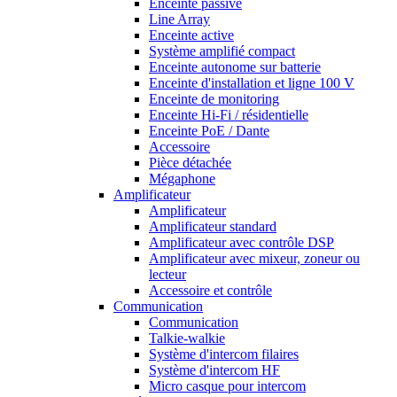
Enceinte passive
Line Array
Enceinte active
Système amplifié compact
Enceinte autonome sur batterie
Enceinte d'installation et ligne 100 V
Enceinte de monitoring
Enceinte Hi-Fi / résidentielle
Enceinte PoE / Dante
Accessoire
Pièce détachée
Mégaphone
Amplificateur
Amplificateur
Amplificateur standard
Amplificateur avec contrôle DSP
Amplificateur avec mixeur, zoneur ou
lecteur
Accessoire et contrôle
Communication
Communication
Talkie-walkie
Système d'intercom filaires
Système d'intercom HF
Micro casque pour intercom