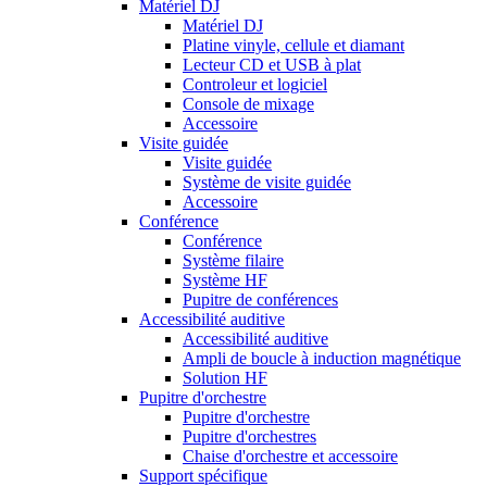
Matériel DJ
Matériel DJ
Platine vinyle, cellule et diamant
Lecteur CD et USB à plat
Controleur et logiciel
Console de mixage
Accessoire
Visite guidée
Visite guidée
Système de visite guidée
Accessoire
Conférence
Conférence
Système filaire
Système HF
Pupitre de conférences
Accessibilité auditive
Accessibilité auditive
Ampli de boucle à induction magnétique
Solution HF
Pupitre d'orchestre
Pupitre d'orchestre
Pupitre d'orchestres
Chaise d'orchestre et accessoire
Support spécifique