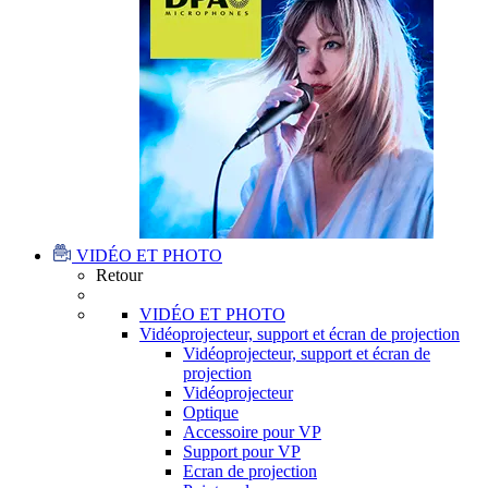
VIDÉO ET PHOTO
Retour
VIDÉO ET PHOTO
Vidéoprojecteur, support et écran de projection
Vidéoprojecteur, support et écran de
projection
Vidéoprojecteur
Optique
Accessoire pour VP
Support pour VP
Ecran de projection