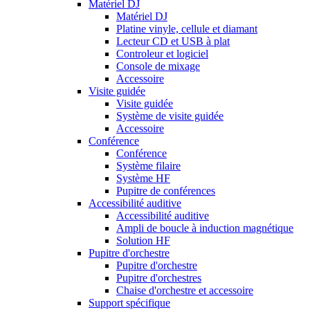
Matériel DJ
Matériel DJ
Platine vinyle, cellule et diamant
Lecteur CD et USB à plat
Controleur et logiciel
Console de mixage
Accessoire
Visite guidée
Visite guidée
Système de visite guidée
Accessoire
Conférence
Conférence
Système filaire
Système HF
Pupitre de conférences
Accessibilité auditive
Accessibilité auditive
Ampli de boucle à induction magnétique
Solution HF
Pupitre d'orchestre
Pupitre d'orchestre
Pupitre d'orchestres
Chaise d'orchestre et accessoire
Support spécifique