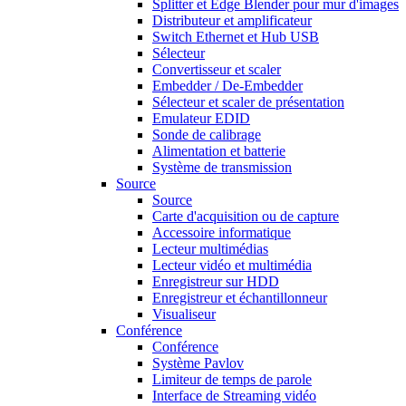
Splitter et Edge Blender pour mur d'images
Distributeur et amplificateur
Switch Ethernet et Hub USB
Sélecteur
Convertisseur et scaler
Embedder / De-Embedder
Sélecteur et scaler de présentation
Emulateur EDID
Sonde de calibrage
Alimentation et batterie
Système de transmission
Source
Source
Carte d'acquisition ou de capture
Accessoire informatique
Lecteur multimédias
Lecteur vidéo et multimédia
Enregistreur sur HDD
Enregistreur et échantillonneur
Visualiseur
Conférence
Conférence
Système Pavlov
Limiteur de temps de parole
Interface de Streaming vidéo