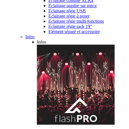
Eclairage console XLR4
Eclairage pupitre sur pince
Eclairage régie USB
Eclairage régie à poser
Eclairage régie multi-fonctions
Eclairage régie rack 19''
Elément séparé et accessoire
Infos
Infos