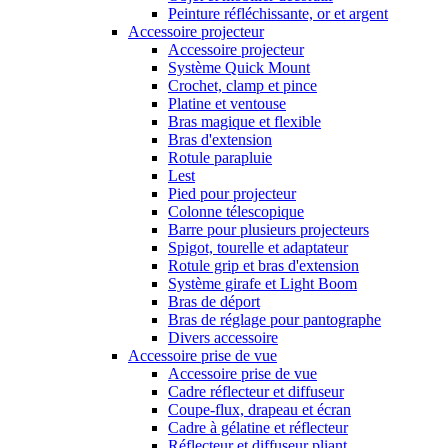
Peinture réfléchissante, or et argent
Accessoire projecteur
Accessoire projecteur
Système Quick Mount
Crochet, clamp et pince
Platine et ventouse
Bras magique et flexible
Bras d'extension
Rotule parapluie
Lest
Pied pour projecteur
Colonne télescopique
Barre pour plusieurs projecteurs
Spigot, tourelle et adaptateur
Rotule grip et bras d'extension
Système girafe et Light Boom
Bras de déport
Bras de réglage pour pantographe
Divers accessoire
Accessoire prise de vue
Accessoire prise de vue
Cadre réflecteur et diffuseur
Coupe-flux, drapeau et écran
Cadre à gélatine et réflecteur
Réflecteur et diffuseur pliant