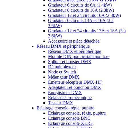
Gradateur 6 circuits de 6A (1.4kW)
Gradateur 6 circuits de 10A (2.3kW)
Gradateur 12 et 24 circuits 10A (2.3kW)
Gradateur 6 circuits 13A et 16A (3 à
3.6kW)
Gradateur 12 et 24 circuits 13A et 16A (3 à
3.6kW)
Accessoire et pièce détachée
Réseau DMX et périphérique
Réseau DMX et périphérique
Module DIN pour installation fixe
Splitter et booster DMX
Démultiplexeur
Node et Switch
Mélangeur DMX
Emetteur-récepteur DMX-HF
Adaptateur et bouchon DMX
Enregistreur DMX
Relais électromécanique
Testeur DMX
Eclairage console, régie, pupitre
Eclairage console, régie, pupitre
Eclairage console BNC
Eclairage console XLR3