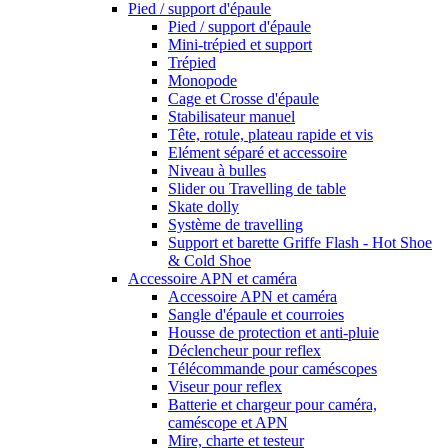
Pied / support d'épaule
Pied / support d'épaule
Mini-trépied et support
Trépied
Monopode
Cage et Crosse d'épaule
Stabilisateur manuel
Tête, rotule, plateau rapide et vis
Elément séparé et accessoire
Niveau à bulles
Slider ou Travelling de table
Skate dolly
Système de travelling
Support et barette Griffe Flash - Hot Shoe
& Cold Shoe
Accessoire APN et caméra
Accessoire APN et caméra
Sangle d'épaule et courroies
Housse de protection et anti-pluie
Déclencheur pour reflex
Télécommande pour caméscopes
Viseur pour reflex
Batterie et chargeur pour caméra,
caméscope et APN
Mire, charte et testeur