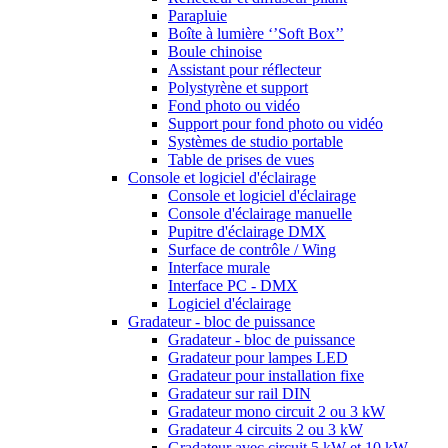
Parapluie
Boîte à lumière ‘’Soft Box’’
Boule chinoise
Assistant pour réflecteur
Polystyrène et support
Fond photo ou vidéo
Support pour fond photo ou vidéo
Systèmes de studio portable
Table de prises de vues
Console et logiciel d'éclairage
Console et logiciel d'éclairage
Console d'éclairage manuelle
Pupitre d'éclairage DMX
Surface de contrôle / Wing
Interface murale
Interface PC - DMX
Logiciel d'éclairage
Gradateur - bloc de puissance
Gradateur - bloc de puissance
Gradateur pour lampes LED
Gradateur pour installation fixe
Gradateur sur rail DIN
Gradateur mono circuit 2 ou 3 kW
Gradateur 4 circuits 2 ou 3 kW
Gradateur avec circuit 5 kW et 10 kW