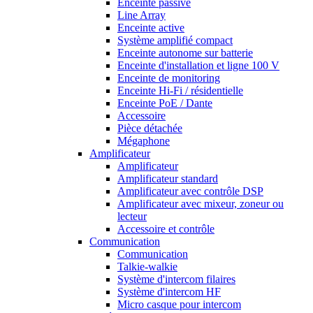
Enceinte passive
Line Array
Enceinte active
Système amplifié compact
Enceinte autonome sur batterie
Enceinte d'installation et ligne 100 V
Enceinte de monitoring
Enceinte Hi-Fi / résidentielle
Enceinte PoE / Dante
Accessoire
Pièce détachée
Mégaphone
Amplificateur
Amplificateur
Amplificateur standard
Amplificateur avec contrôle DSP
Amplificateur avec mixeur, zoneur ou
lecteur
Accessoire et contrôle
Communication
Communication
Talkie-walkie
Système d'intercom filaires
Système d'intercom HF
Micro casque pour intercom