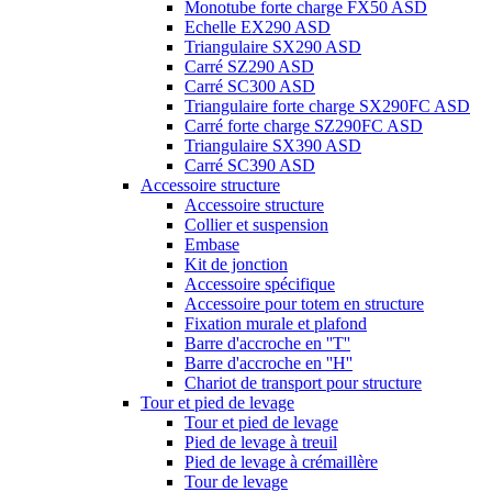
Monotube forte charge FX50 ASD
Echelle EX290 ASD
Triangulaire SX290 ASD
Carré SZ290 ASD
Carré SC300 ASD
Triangulaire forte charge SX290FC ASD
Carré forte charge SZ290FC ASD
Triangulaire SX390 ASD
Carré SC390 ASD
Accessoire structure
Accessoire structure
Collier et suspension
Embase
Kit de jonction
Accessoire spécifique
Accessoire pour totem en structure
Fixation murale et plafond
Barre d'accroche en ''T''
Barre d'accroche en ''H''
Chariot de transport pour structure
Tour et pied de levage
Tour et pied de levage
Pied de levage à treuil
Pied de levage à crémaillère
Tour de levage