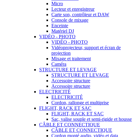
Micro
Lecteur et enregistreur
Carte son, contrôleur et DAW
Console de mixage
Enceinte
Matériel DJ
VIDÉO - PHOTO
VIDÉO - PHOTO
Vidéoprojecteur, support et écran de
projection
Mixage et traitement
Caméra
STRUCTURE ET LEVAGE
STRUCTURE ET LEVAGE
Accessoire structure
Accessoire structure
ELECTRICITÉ
ELECTRICITÉ
Cordon, rallonge et multiprise
FLIGHT, RACK ET SAC
FLIGHT, RACK ET SAC
Sac, valise souple et semi-rigide et housse
CÂBLE ET CONNECTIQUE
CÂBLE ET CONNECTIQUE
Cordon monté audio, vidéo et data