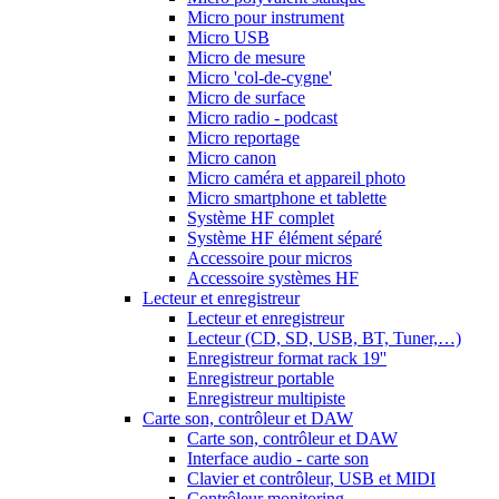
Micro pour instrument
Micro USB
Micro de mesure
Micro 'col-de-cygne'
Micro de surface
Micro radio - podcast
Micro reportage
Micro canon
Micro caméra et appareil photo
Micro smartphone et tablette
Système HF complet
Système HF élément séparé
Accessoire pour micros
Accessoire systèmes HF
Lecteur et enregistreur
Lecteur et enregistreur
Lecteur (CD, SD, USB, BT, Tuner,…)
Enregistreur format rack 19''
Enregistreur portable
Enregistreur multipiste
Carte son, contrôleur et DAW
Carte son, contrôleur et DAW
Interface audio - carte son
Clavier et contrôleur, USB et MIDI
Contrôleur monitoring