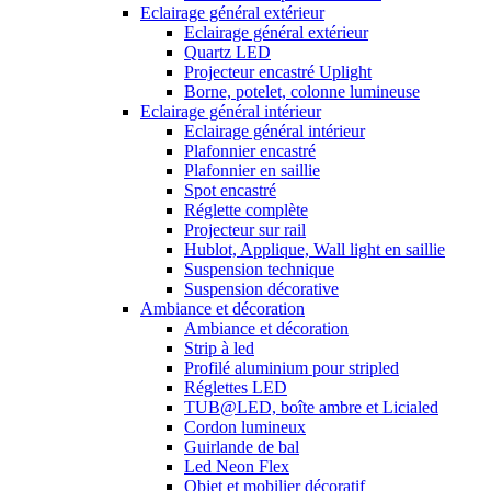
Eclairage général extérieur
Eclairage général extérieur
Quartz LED
Projecteur encastré Uplight
Borne, potelet, colonne lumineuse
Eclairage général intérieur
Eclairage général intérieur
Plafonnier encastré
Plafonnier en saillie
Spot encastré
Réglette complète
Projecteur sur rail
Hublot, Applique, Wall light en saillie
Suspension technique
Suspension décorative
Ambiance et décoration
Ambiance et décoration
Strip à led
Profilé aluminium pour stripled
Réglettes LED
TUB@LED, boîte ambre et Licialed
Cordon lumineux
Guirlande de bal
Led Neon Flex
Objet et mobilier décoratif