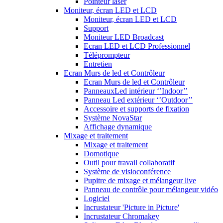
Pointeur laser
Moniteur, écran LED et LCD
Moniteur, écran LED et LCD
Support
Moniteur LED Broadcast
Ecran LED et LCD Professionnel
Téléprompteur
Entretien
Ecran Murs de led et Contrôleur
Ecran Murs de led et Contrôleur
PanneauxLed intérieur ‘’Indoor’’
Panneau Led extérieur ‘’Outdoor’’
Accessoire et supports de fixation
Système NovaStar
Affichage dynamique
Mixage et traitement
Mixage et traitement
Domotique
Outil pour travail collaboratif
Système de visioconférence
Pupitre de mixage et mélangeur live
Panneau de contrôle pour mélangeur vidéo
Logiciel
Incrustateur 'Picture in Picture'
Incrustateur Chromakey