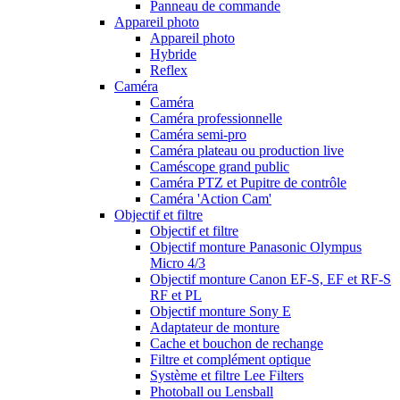
Panneau de commande
Appareil photo
Appareil photo
Hybride
Reflex
Caméra
Caméra
Caméra professionnelle
Caméra semi-pro
Caméra plateau ou production live
Caméscope grand public
Caméra PTZ et Pupitre de contrôle
Caméra 'Action Cam'
Objectif et filtre
Objectif et filtre
Objectif monture Panasonic Olympus
Micro 4/3
Objectif monture Canon EF-S, EF et RF-S
RF et PL
Objectif monture Sony E
Adaptateur de monture
Cache et bouchon de rechange
Filtre et complément optique
Système et filtre Lee Filters
Photoball ou Lensball