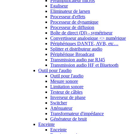
Préamplificateur micros
Egaliseur
Eliminateur de larsen
Processeur d'effets
Processeur de dynamique
Processeur de diffusion
Boîte de direct (DI) - symétriseur
Convertisseur analogique <> numérique
Périphériques DANTE, AVB, etc…
Splitter et distributeur audio
Périphérique Broadcast
Transmission audio par RJ45
Transmission audio HF et Bluetooth
Outil pour l'audio
Outil pour l'audio
Mesure sonore
Limitation sonore
Testeur de câbles
Inverseur de phase
Switcher
Atténuateur
Transformateur d'impédance
Générateur de bruit
Enceinte
Enceinte