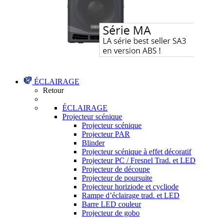
ÉCLAIRAGE
Retour
ÉCLAIRAGE
Projecteur scénique
Projecteur scénique
Projecteur PAR
Blinder
Projecteur scénique à effet décoratif
Projecteur PC / Fresnel Trad. et LED
Projecteur de découpe
Projecteur de poursuite
Projecteur horiziode et cycliode
Rampe d’éclairage trad. et LED
Barre LED couleur
Projecteur de gobo