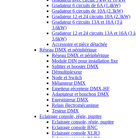
Gradateur 6 circuits de 6A (1.4kW)
Gradateur 6 circuits de 10A (2.3kW)
Gradateur 12 et 24 circuits 10A (2.3kW)
Gradateur 6 circuits 13A et 16A (3 à
3.6kW)
Gradateur 12 et 24 circuits 13A et 16A (3 à
3.6kW)
Accessoire et pièce détachée
Réseau DMX et périphérique
Réseau DMX et périphérique
Module DIN pour installation fixe
Splitter et booster DMX
Démultiplexeur
Node et Switch
Mélangeur DMX
Emetteur-récepteur DMX-HF
Adaptateur et bouchon DMX
Enregistreur DMX
Relais électromécanique
Testeur DMX
Eclairage console, régie, pupitre
Eclairage console, régie, pupitre
Eclairage console BNC
Eclairage console XLR3