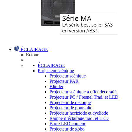
ÉCLAIRAGE
Retour
ÉCLAIRAGE
Projecteur scénique
Projecteur scénique
Projecteur PAR
Blinder
Projecteur scénique à effet décoratif
Projecteur PC / Fresnel Trad. et LED
Projecteur de découpe
Projecteur de poursuite
Projecteur horiziode et cycliode
Rampe d’éclairage trad. et LED
Barre LED couleur
Projecteur de gobo