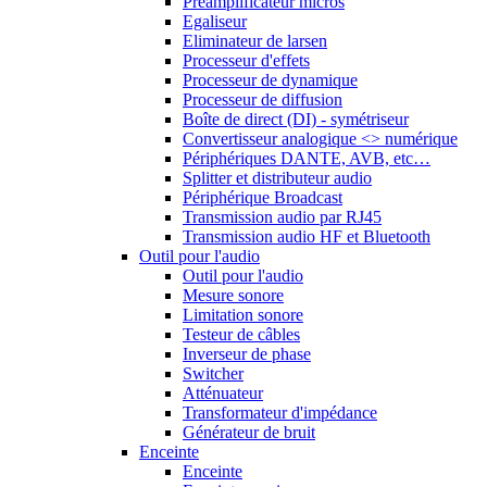
Préamplificateur micros
Egaliseur
Eliminateur de larsen
Processeur d'effets
Processeur de dynamique
Processeur de diffusion
Boîte de direct (DI) - symétriseur
Convertisseur analogique <> numérique
Périphériques DANTE, AVB, etc…
Splitter et distributeur audio
Périphérique Broadcast
Transmission audio par RJ45
Transmission audio HF et Bluetooth
Outil pour l'audio
Outil pour l'audio
Mesure sonore
Limitation sonore
Testeur de câbles
Inverseur de phase
Switcher
Atténuateur
Transformateur d'impédance
Générateur de bruit
Enceinte
Enceinte