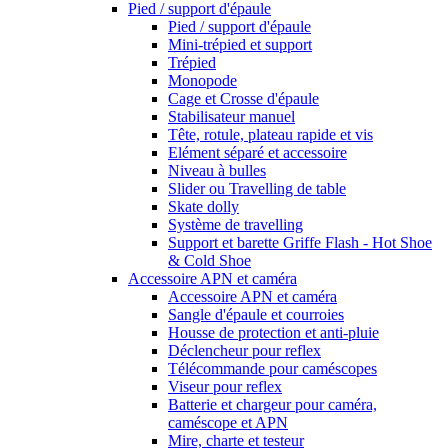
Pied / support d'épaule
Pied / support d'épaule
Mini-trépied et support
Trépied
Monopode
Cage et Crosse d'épaule
Stabilisateur manuel
Tête, rotule, plateau rapide et vis
Elément séparé et accessoire
Niveau à bulles
Slider ou Travelling de table
Skate dolly
Système de travelling
Support et barette Griffe Flash - Hot Shoe
& Cold Shoe
Accessoire APN et caméra
Accessoire APN et caméra
Sangle d'épaule et courroies
Housse de protection et anti-pluie
Déclencheur pour reflex
Télécommande pour caméscopes
Viseur pour reflex
Batterie et chargeur pour caméra,
caméscope et APN
Mire, charte et testeur