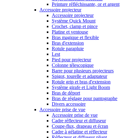
Peinture réfléchissante, or et argent
Accessoire projecteur
Accessoire projecteur
Système Quick Mount
Crochet, clamp et pince
Platine et ventouse
Bras magique et flexible
Bras d'extension
Rotule parapluie
Lest
Pied pour projecteur
Colonne télescopique
Barre pour plusieurs projecteurs
Spigot, tourelle et adaptateur
Rotule grip et bras d'extension
Système girafe et Light Boom
Bras de déport
Bras de réglage pour pantographe
Divers accessoire
Accessoire prise de vue
Accessoire prise de vue
Cadre réflecteur et diffuseur
Coupe-flux, drapeau et écran
Cadre à gélatine et réflecteur
Réflecteur et diffuseur pliant