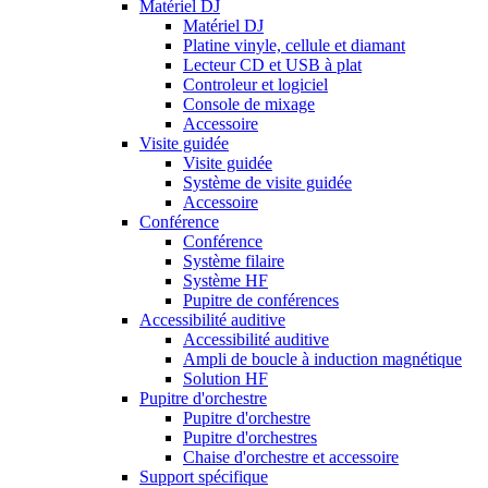
Matériel DJ
Matériel DJ
Platine vinyle, cellule et diamant
Lecteur CD et USB à plat
Controleur et logiciel
Console de mixage
Accessoire
Visite guidée
Visite guidée
Système de visite guidée
Accessoire
Conférence
Conférence
Système filaire
Système HF
Pupitre de conférences
Accessibilité auditive
Accessibilité auditive
Ampli de boucle à induction magnétique
Solution HF
Pupitre d'orchestre
Pupitre d'orchestre
Pupitre d'orchestres
Chaise d'orchestre et accessoire
Support spécifique