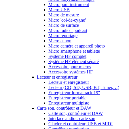
Micro pour instrument
Micro USB
Micro de mesure
Micro 'col-de-cygne'
Micro de surface
Micro radio - podcast
Micro reportage
Micro canon
Micro caméra et appareil photo
Micro smartphone et tablette
Système HF complet
Système HF élément séparé
Accessoire pour micros
Accessoire systèmes HF
Lecteur et enregistreur
Lecteur et enregistreur
Lecteur (CD, SD, USB, BT, Tuner,…)
Enregistreur format rack 19''
Enregistreur portable
Enregistreur multipiste
Carte son, contrôleur et DAW
Carte son, contrôleur et DAW
Interface audio - carte son
Clavier et contrôleur, USB et MIDI
Contrôleur monitoring