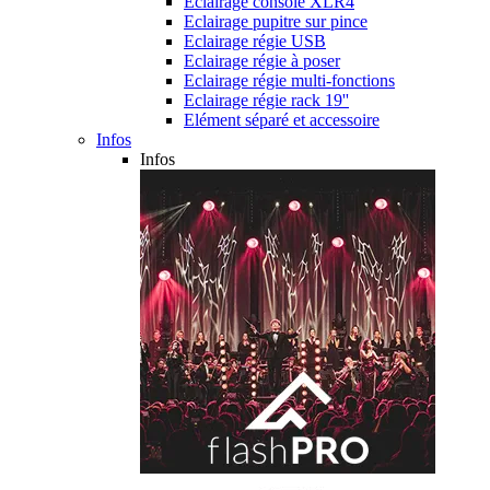
Eclairage console XLR4
Eclairage pupitre sur pince
Eclairage régie USB
Eclairage régie à poser
Eclairage régie multi-fonctions
Eclairage régie rack 19''
Elément séparé et accessoire
Infos
Infos