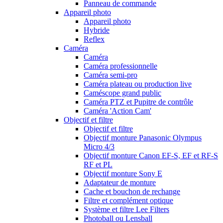
Panneau de commande
Appareil photo
Appareil photo
Hybride
Reflex
Caméra
Caméra
Caméra professionnelle
Caméra semi-pro
Caméra plateau ou production live
Caméscope grand public
Caméra PTZ et Pupitre de contrôle
Caméra 'Action Cam'
Objectif et filtre
Objectif et filtre
Objectif monture Panasonic Olympus
Micro 4/3
Objectif monture Canon EF-S, EF et RF-S
RF et PL
Objectif monture Sony E
Adaptateur de monture
Cache et bouchon de rechange
Filtre et complément optique
Système et filtre Lee Filters
Photoball ou Lensball