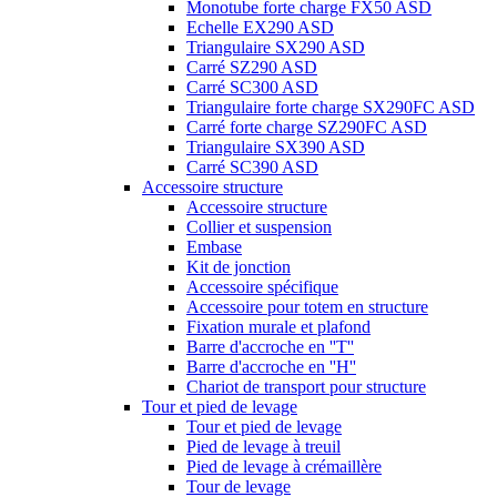
Monotube forte charge FX50 ASD
Echelle EX290 ASD
Triangulaire SX290 ASD
Carré SZ290 ASD
Carré SC300 ASD
Triangulaire forte charge SX290FC ASD
Carré forte charge SZ290FC ASD
Triangulaire SX390 ASD
Carré SC390 ASD
Accessoire structure
Accessoire structure
Collier et suspension
Embase
Kit de jonction
Accessoire spécifique
Accessoire pour totem en structure
Fixation murale et plafond
Barre d'accroche en ''T''
Barre d'accroche en ''H''
Chariot de transport pour structure
Tour et pied de levage
Tour et pied de levage
Pied de levage à treuil
Pied de levage à crémaillère
Tour de levage