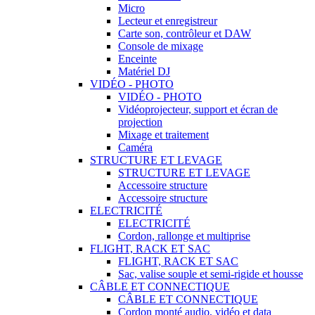
Micro
Lecteur et enregistreur
Carte son, contrôleur et DAW
Console de mixage
Enceinte
Matériel DJ
VIDÉO - PHOTO
VIDÉO - PHOTO
Vidéoprojecteur, support et écran de
projection
Mixage et traitement
Caméra
STRUCTURE ET LEVAGE
STRUCTURE ET LEVAGE
Accessoire structure
Accessoire structure
ELECTRICITÉ
ELECTRICITÉ
Cordon, rallonge et multiprise
FLIGHT, RACK ET SAC
FLIGHT, RACK ET SAC
Sac, valise souple et semi-rigide et housse
CÂBLE ET CONNECTIQUE
CÂBLE ET CONNECTIQUE
Cordon monté audio, vidéo et data