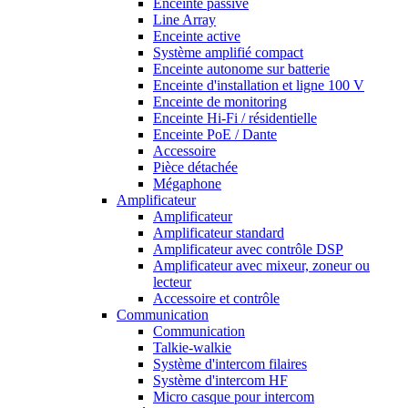
Enceinte passive
Line Array
Enceinte active
Système amplifié compact
Enceinte autonome sur batterie
Enceinte d'installation et ligne 100 V
Enceinte de monitoring
Enceinte Hi-Fi / résidentielle
Enceinte PoE / Dante
Accessoire
Pièce détachée
Mégaphone
Amplificateur
Amplificateur
Amplificateur standard
Amplificateur avec contrôle DSP
Amplificateur avec mixeur, zoneur ou
lecteur
Accessoire et contrôle
Communication
Communication
Talkie-walkie
Système d'intercom filaires
Système d'intercom HF
Micro casque pour intercom