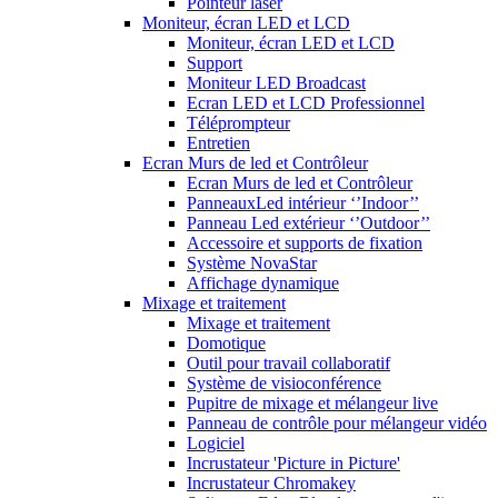
Pointeur laser
Moniteur, écran LED et LCD
Moniteur, écran LED et LCD
Support
Moniteur LED Broadcast
Ecran LED et LCD Professionnel
Téléprompteur
Entretien
Ecran Murs de led et Contrôleur
Ecran Murs de led et Contrôleur
PanneauxLed intérieur ‘’Indoor’’
Panneau Led extérieur ‘’Outdoor’’
Accessoire et supports de fixation
Système NovaStar
Affichage dynamique
Mixage et traitement
Mixage et traitement
Domotique
Outil pour travail collaboratif
Système de visioconférence
Pupitre de mixage et mélangeur live
Panneau de contrôle pour mélangeur vidéo
Logiciel
Incrustateur 'Picture in Picture'
Incrustateur Chromakey