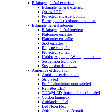
Eclairage général extérieur
Eclairage général extérieur
Quartz LED
Projecteur encastré Uplight
Borne, potelet, colonne lumineuse
Eclairage général intérieur
Eclairage général intérieur
Plafonnier encastré
Plafonnier en saillie
Spot encastré
Réglette complète
Projecteur sur rail
Hublot, Applique, Wall light en saillie
Suspension technique
Suspension décorative
Ambiance et décoration
Ambiance et décoration
Strip à led
Profilé aluminium pour stripled
Réglettes LED
TUB@LED, boîte ambre et Licialed
Cordon lumineux
Guirlande de bal
Led Neon Flex
Objet et mobilier décoratif