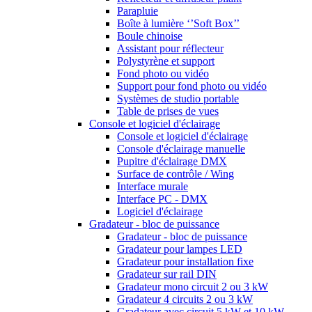
Parapluie
Boîte à lumière ‘’Soft Box’’
Boule chinoise
Assistant pour réflecteur
Polystyrène et support
Fond photo ou vidéo
Support pour fond photo ou vidéo
Systèmes de studio portable
Table de prises de vues
Console et logiciel d'éclairage
Console et logiciel d'éclairage
Console d'éclairage manuelle
Pupitre d'éclairage DMX
Surface de contrôle / Wing
Interface murale
Interface PC - DMX
Logiciel d'éclairage
Gradateur - bloc de puissance
Gradateur - bloc de puissance
Gradateur pour lampes LED
Gradateur pour installation fixe
Gradateur sur rail DIN
Gradateur mono circuit 2 ou 3 kW
Gradateur 4 circuits 2 ou 3 kW
Gradateur avec circuit 5 kW et 10 kW