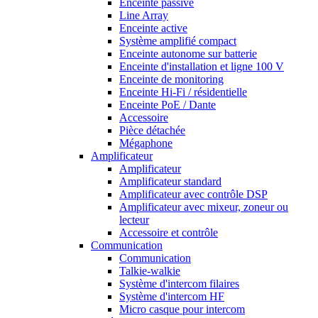
Enceinte passive
Line Array
Enceinte active
Système amplifié compact
Enceinte autonome sur batterie
Enceinte d'installation et ligne 100 V
Enceinte de monitoring
Enceinte Hi-Fi / résidentielle
Enceinte PoE / Dante
Accessoire
Pièce détachée
Mégaphone
Amplificateur
Amplificateur
Amplificateur standard
Amplificateur avec contrôle DSP
Amplificateur avec mixeur, zoneur ou
lecteur
Accessoire et contrôle
Communication
Communication
Talkie-walkie
Système d'intercom filaires
Système d'intercom HF
Micro casque pour intercom