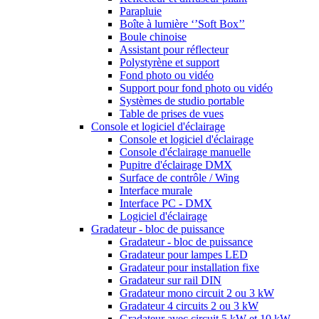
Parapluie
Boîte à lumière ‘’Soft Box’’
Boule chinoise
Assistant pour réflecteur
Polystyrène et support
Fond photo ou vidéo
Support pour fond photo ou vidéo
Systèmes de studio portable
Table de prises de vues
Console et logiciel d'éclairage
Console et logiciel d'éclairage
Console d'éclairage manuelle
Pupitre d'éclairage DMX
Surface de contrôle / Wing
Interface murale
Interface PC - DMX
Logiciel d'éclairage
Gradateur - bloc de puissance
Gradateur - bloc de puissance
Gradateur pour lampes LED
Gradateur pour installation fixe
Gradateur sur rail DIN
Gradateur mono circuit 2 ou 3 kW
Gradateur 4 circuits 2 ou 3 kW
Gradateur avec circuit 5 kW et 10 kW