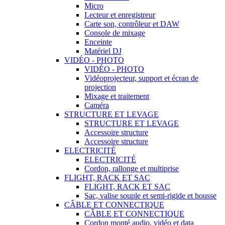
Micro
Lecteur et enregistreur
Carte son, contrôleur et DAW
Console de mixage
Enceinte
Matériel DJ
VIDÉO - PHOTO
VIDÉO - PHOTO
Vidéoprojecteur, support et écran de
projection
Mixage et traitement
Caméra
STRUCTURE ET LEVAGE
STRUCTURE ET LEVAGE
Accessoire structure
Accessoire structure
ELECTRICITÉ
ELECTRICITÉ
Cordon, rallonge et multiprise
FLIGHT, RACK ET SAC
FLIGHT, RACK ET SAC
Sac, valise souple et semi-rigide et housse
CÂBLE ET CONNECTIQUE
CÂBLE ET CONNECTIQUE
Cordon monté audio, vidéo et data