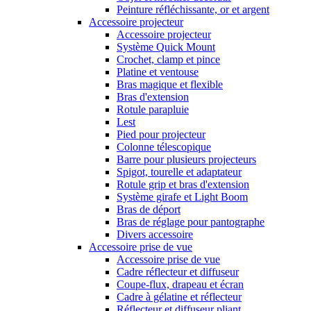
Peinture réfléchissante, or et argent
Accessoire projecteur
Accessoire projecteur
Système Quick Mount
Crochet, clamp et pince
Platine et ventouse
Bras magique et flexible
Bras d'extension
Rotule parapluie
Lest
Pied pour projecteur
Colonne télescopique
Barre pour plusieurs projecteurs
Spigot, tourelle et adaptateur
Rotule grip et bras d'extension
Système girafe et Light Boom
Bras de déport
Bras de réglage pour pantographe
Divers accessoire
Accessoire prise de vue
Accessoire prise de vue
Cadre réflecteur et diffuseur
Coupe-flux, drapeau et écran
Cadre à gélatine et réflecteur
Réflecteur et diffuseur pliant