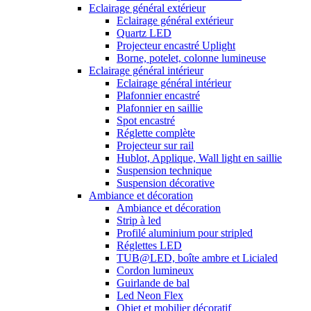
Eclairage général extérieur
Eclairage général extérieur
Quartz LED
Projecteur encastré Uplight
Borne, potelet, colonne lumineuse
Eclairage général intérieur
Eclairage général intérieur
Plafonnier encastré
Plafonnier en saillie
Spot encastré
Réglette complète
Projecteur sur rail
Hublot, Applique, Wall light en saillie
Suspension technique
Suspension décorative
Ambiance et décoration
Ambiance et décoration
Strip à led
Profilé aluminium pour stripled
Réglettes LED
TUB@LED, boîte ambre et Licialed
Cordon lumineux
Guirlande de bal
Led Neon Flex
Objet et mobilier décoratif