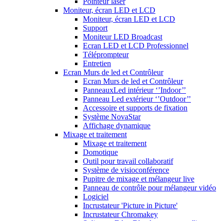
Pointeur laser
Moniteur, écran LED et LCD
Moniteur, écran LED et LCD
Support
Moniteur LED Broadcast
Ecran LED et LCD Professionnel
Téléprompteur
Entretien
Ecran Murs de led et Contrôleur
Ecran Murs de led et Contrôleur
PanneauxLed intérieur ‘’Indoor’’
Panneau Led extérieur ‘’Outdoor’’
Accessoire et supports de fixation
Système NovaStar
Affichage dynamique
Mixage et traitement
Mixage et traitement
Domotique
Outil pour travail collaboratif
Système de visioconférence
Pupitre de mixage et mélangeur live
Panneau de contrôle pour mélangeur vidéo
Logiciel
Incrustateur 'Picture in Picture'
Incrustateur Chromakey