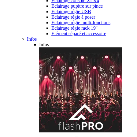
Eclairage console XLR4
Eclairage pupitre sur pince
Eclairage régie USB
Eclairage régie à poser
Eclairage régie multi-fonctions
Eclairage régie rack 19''
Elément séparé et accessoire
Infos
Infos