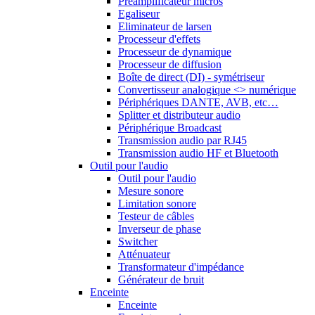
Préamplificateur micros
Egaliseur
Eliminateur de larsen
Processeur d'effets
Processeur de dynamique
Processeur de diffusion
Boîte de direct (DI) - symétriseur
Convertisseur analogique <> numérique
Périphériques DANTE, AVB, etc…
Splitter et distributeur audio
Périphérique Broadcast
Transmission audio par RJ45
Transmission audio HF et Bluetooth
Outil pour l'audio
Outil pour l'audio
Mesure sonore
Limitation sonore
Testeur de câbles
Inverseur de phase
Switcher
Atténuateur
Transformateur d'impédance
Générateur de bruit
Enceinte
Enceinte