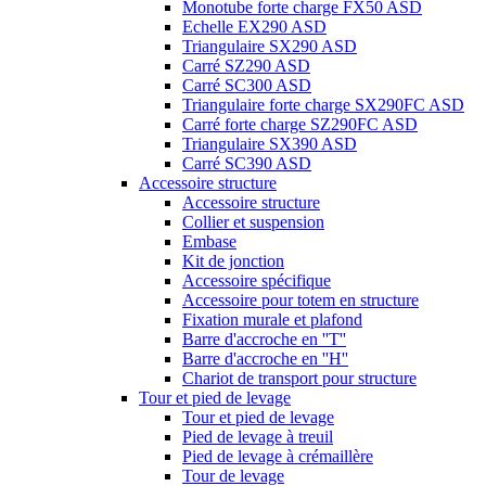
Monotube forte charge FX50 ASD
Echelle EX290 ASD
Triangulaire SX290 ASD
Carré SZ290 ASD
Carré SC300 ASD
Triangulaire forte charge SX290FC ASD
Carré forte charge SZ290FC ASD
Triangulaire SX390 ASD
Carré SC390 ASD
Accessoire structure
Accessoire structure
Collier et suspension
Embase
Kit de jonction
Accessoire spécifique
Accessoire pour totem en structure
Fixation murale et plafond
Barre d'accroche en ''T''
Barre d'accroche en ''H''
Chariot de transport pour structure
Tour et pied de levage
Tour et pied de levage
Pied de levage à treuil
Pied de levage à crémaillère
Tour de levage