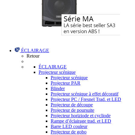
ÉCLAIRAGE
Retour
ÉCLAIRAGE
Projecteur scénique
Projecteur scénique
Projecteur PAR
Blinder
Projecteur scénique à effet décoratif
Projecteur PC / Fresnel Trad. et LED
Projecteur de découpe
Projecteur de poursuite
Projecteur horiziode et cycliode
Rampe d’éclairage trad. et LED
Barre LED couleur
Projecteur de gobo