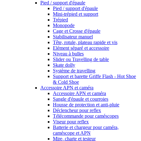
Pied / support d'épaule
Pied / support d'épaule
Mini-trépied et support
Trépied
Monopode
Cage et Crosse d'épaule
Stabilisateur manuel
Tête, rotule, plateau rapide et vis
Elément séparé et accessoire
Niveau à bulles
Slider ou Travelling de table
Skate dolly
Système de travelling
Support et barette Griffe Flash - Hot Shoe
& Cold Shoe
Accessoire APN et caméra
Accessoire APN et caméra
Sangle d'épaule et courroies
Housse de protection et anti-pluie
Déclencheur pour reflex
Télécommande pour caméscopes
Viseur pour reflex
Batterie et chargeur pour caméra,
caméscope et APN
Mire, charte et testeur