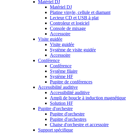
Matériel DJ
Matériel DJ
Platine vinyle, cellule et diamant
Lecteur CD et USB à plat
Controleur et logiciel
Console de mixage
Accessoire
Visite guidée
Visite guidée
Système de visite guidée
Accessoire
Conférence
Conférence
Système filaire
Système HF
Pupitre de conférences
Accessibilité auditive
Accessibilité auditive
Ampli de boucle à induction magnétique
Solution HF
Pupitre d'orchestre
Pupitre d'orchestre
Pupitre d'orchestres
Chaise d'orchestre et accessoire
Support spécifique