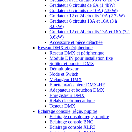
Gradateur 6 circuits de 6A (1.4kW)
Gradateur 6 circuits de 10A (2.3kW)
Gradateur 12 et 24 circuits 10A (2.3kW)
Gradateur 6 circuits 13A et 16A (3 à
3.6kW)
Gradateur 12 et 24 circuits 13A et 16A (3 à
3.6kW)
Accessoire et pièce détachée
Réseau DMX et périphérique
Réseau DMX et périphérique
Module DIN pour installation fixe
Splitter et booster DMX
Démultiplexeur
Node et Switch
Mélangeur DMX
Emetteur-récepteur DMX-HF
Adaptateur et bouchon DMX
Enregistreur DMX
Relais électromécanique
Testeur DMX
Eclairage console, régie, pupitre
Eclairage console, régie, pupitre
Eclairage console BNC
Eclairage console XLR3