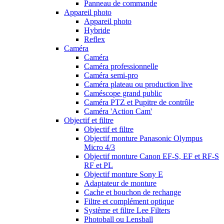
Panneau de commande
Appareil photo
Appareil photo
Hybride
Reflex
Caméra
Caméra
Caméra professionnelle
Caméra semi-pro
Caméra plateau ou production live
Caméscope grand public
Caméra PTZ et Pupitre de contrôle
Caméra 'Action Cam'
Objectif et filtre
Objectif et filtre
Objectif monture Panasonic Olympus
Micro 4/3
Objectif monture Canon EF-S, EF et RF-S
RF et PL
Objectif monture Sony E
Adaptateur de monture
Cache et bouchon de rechange
Filtre et complément optique
Système et filtre Lee Filters
Photoball ou Lensball