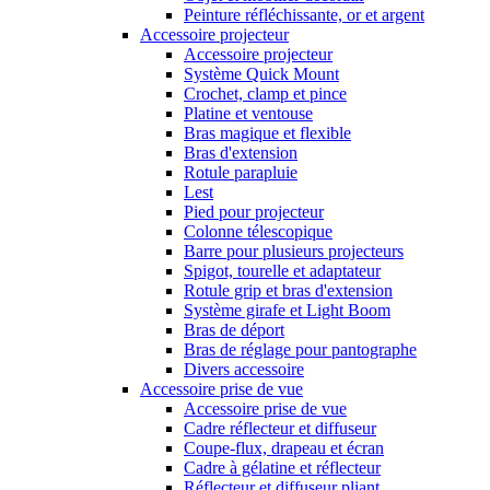
Peinture réfléchissante, or et argent
Accessoire projecteur
Accessoire projecteur
Système Quick Mount
Crochet, clamp et pince
Platine et ventouse
Bras magique et flexible
Bras d'extension
Rotule parapluie
Lest
Pied pour projecteur
Colonne télescopique
Barre pour plusieurs projecteurs
Spigot, tourelle et adaptateur
Rotule grip et bras d'extension
Système girafe et Light Boom
Bras de déport
Bras de réglage pour pantographe
Divers accessoire
Accessoire prise de vue
Accessoire prise de vue
Cadre réflecteur et diffuseur
Coupe-flux, drapeau et écran
Cadre à gélatine et réflecteur
Réflecteur et diffuseur pliant