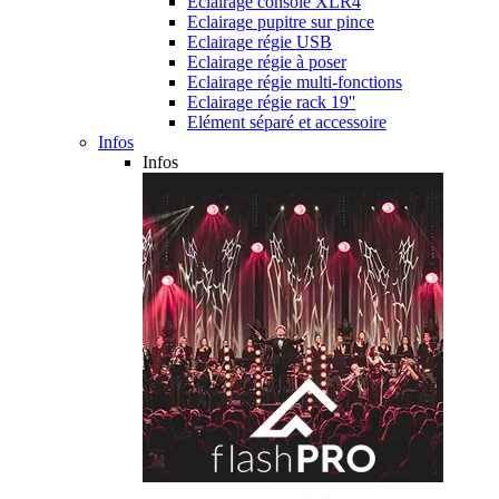
Eclairage console XLR4
Eclairage pupitre sur pince
Eclairage régie USB
Eclairage régie à poser
Eclairage régie multi-fonctions
Eclairage régie rack 19''
Elément séparé et accessoire
Infos
Infos