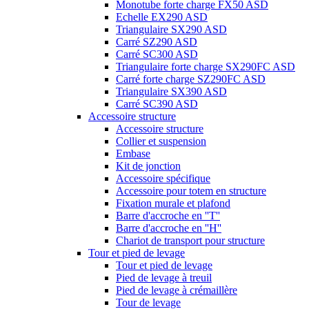
Monotube forte charge FX50 ASD
Echelle EX290 ASD
Triangulaire SX290 ASD
Carré SZ290 ASD
Carré SC300 ASD
Triangulaire forte charge SX290FC ASD
Carré forte charge SZ290FC ASD
Triangulaire SX390 ASD
Carré SC390 ASD
Accessoire structure
Accessoire structure
Collier et suspension
Embase
Kit de jonction
Accessoire spécifique
Accessoire pour totem en structure
Fixation murale et plafond
Barre d'accroche en ''T''
Barre d'accroche en ''H''
Chariot de transport pour structure
Tour et pied de levage
Tour et pied de levage
Pied de levage à treuil
Pied de levage à crémaillère
Tour de levage