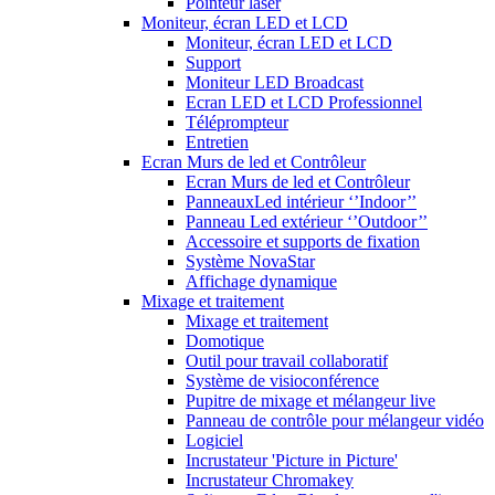
Pointeur laser
Moniteur, écran LED et LCD
Moniteur, écran LED et LCD
Support
Moniteur LED Broadcast
Ecran LED et LCD Professionnel
Téléprompteur
Entretien
Ecran Murs de led et Contrôleur
Ecran Murs de led et Contrôleur
PanneauxLed intérieur ‘’Indoor’’
Panneau Led extérieur ‘’Outdoor’’
Accessoire et supports de fixation
Système NovaStar
Affichage dynamique
Mixage et traitement
Mixage et traitement
Domotique
Outil pour travail collaboratif
Système de visioconférence
Pupitre de mixage et mélangeur live
Panneau de contrôle pour mélangeur vidéo
Logiciel
Incrustateur 'Picture in Picture'
Incrustateur Chromakey