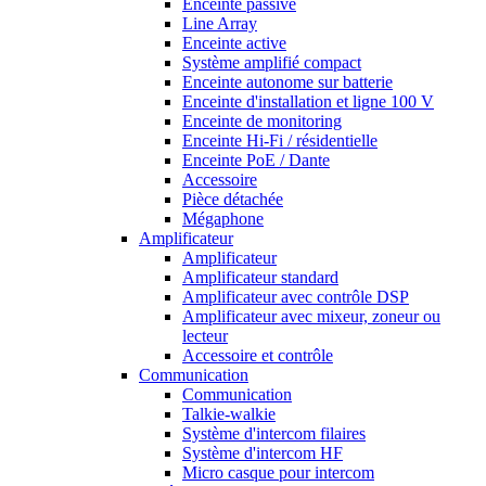
Enceinte passive
Line Array
Enceinte active
Système amplifié compact
Enceinte autonome sur batterie
Enceinte d'installation et ligne 100 V
Enceinte de monitoring
Enceinte Hi-Fi / résidentielle
Enceinte PoE / Dante
Accessoire
Pièce détachée
Mégaphone
Amplificateur
Amplificateur
Amplificateur standard
Amplificateur avec contrôle DSP
Amplificateur avec mixeur, zoneur ou
lecteur
Accessoire et contrôle
Communication
Communication
Talkie-walkie
Système d'intercom filaires
Système d'intercom HF
Micro casque pour intercom