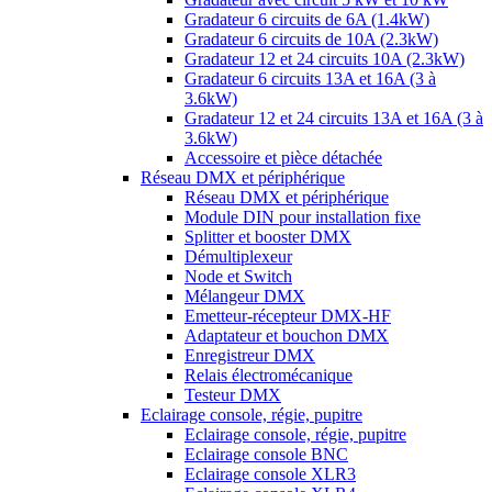
Gradateur 6 circuits de 6A (1.4kW)
Gradateur 6 circuits de 10A (2.3kW)
Gradateur 12 et 24 circuits 10A (2.3kW)
Gradateur 6 circuits 13A et 16A (3 à
3.6kW)
Gradateur 12 et 24 circuits 13A et 16A (3 à
3.6kW)
Accessoire et pièce détachée
Réseau DMX et périphérique
Réseau DMX et périphérique
Module DIN pour installation fixe
Splitter et booster DMX
Démultiplexeur
Node et Switch
Mélangeur DMX
Emetteur-récepteur DMX-HF
Adaptateur et bouchon DMX
Enregistreur DMX
Relais électromécanique
Testeur DMX
Eclairage console, régie, pupitre
Eclairage console, régie, pupitre
Eclairage console BNC
Eclairage console XLR3