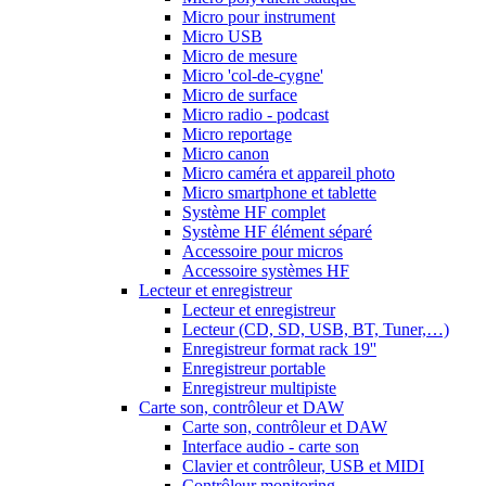
Micro pour instrument
Micro USB
Micro de mesure
Micro 'col-de-cygne'
Micro de surface
Micro radio - podcast
Micro reportage
Micro canon
Micro caméra et appareil photo
Micro smartphone et tablette
Système HF complet
Système HF élément séparé
Accessoire pour micros
Accessoire systèmes HF
Lecteur et enregistreur
Lecteur et enregistreur
Lecteur (CD, SD, USB, BT, Tuner,…)
Enregistreur format rack 19''
Enregistreur portable
Enregistreur multipiste
Carte son, contrôleur et DAW
Carte son, contrôleur et DAW
Interface audio - carte son
Clavier et contrôleur, USB et MIDI
Contrôleur monitoring