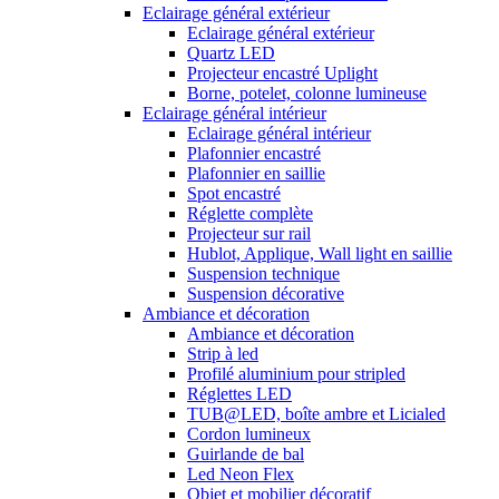
Eclairage général extérieur
Eclairage général extérieur
Quartz LED
Projecteur encastré Uplight
Borne, potelet, colonne lumineuse
Eclairage général intérieur
Eclairage général intérieur
Plafonnier encastré
Plafonnier en saillie
Spot encastré
Réglette complète
Projecteur sur rail
Hublot, Applique, Wall light en saillie
Suspension technique
Suspension décorative
Ambiance et décoration
Ambiance et décoration
Strip à led
Profilé aluminium pour stripled
Réglettes LED
TUB@LED, boîte ambre et Licialed
Cordon lumineux
Guirlande de bal
Led Neon Flex
Objet et mobilier décoratif