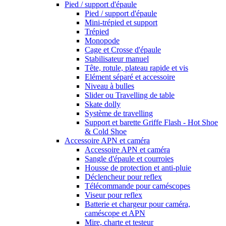
Pied / support d'épaule
Pied / support d'épaule
Mini-trépied et support
Trépied
Monopode
Cage et Crosse d'épaule
Stabilisateur manuel
Tête, rotule, plateau rapide et vis
Elément séparé et accessoire
Niveau à bulles
Slider ou Travelling de table
Skate dolly
Système de travelling
Support et barette Griffe Flash - Hot Shoe
& Cold Shoe
Accessoire APN et caméra
Accessoire APN et caméra
Sangle d'épaule et courroies
Housse de protection et anti-pluie
Déclencheur pour reflex
Télécommande pour caméscopes
Viseur pour reflex
Batterie et chargeur pour caméra,
caméscope et APN
Mire, charte et testeur