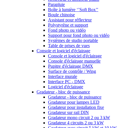
Parapluie
Boîte à lumière ‘’Soft Box’’
Boule chinoise
Assistant pour réflecteur
Polystyrène et support
Fond photo ou vidéo
Support pour fond photo ou vidéo
Systèmes de studio portable
Table de prises de vues
Console et logiciel d'éclairage
Console et logiciel d'éclairage
Console d'éclairage manuelle
Pupitre d'éclairage DMX
Surface de contrôle / Wing
Interface murale
Interface PC - DMX
Logiciel d'éclairage
Gradateur - bloc de puissance
Gradateur - bloc de puissance
Gradateur pour lampes LED
Gradateur pour installation fixe
Gradateur sur rail DIN
Gradateur mono circuit 2 ou 3 kW
Gradateur 4 circuits 2 ou 3 kW
Gradateur avec circuit 5 kW et 10 kW