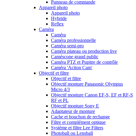
Panneau de commande
Appareil photo
Appareil photo
Hybride
Reflex
Caméra
Caméra
Caméra professionnelle
Caméra semi-pro
Caméra plateau ou production live
Caméscope grand public
Caméra PTZ et Pupitre de contrôle
Caméra 'Action Cam'
Objectif et filtre
Objectif et filtre
Objectif monture Panasonic Olympus
Micro 4/3
Objectif monture Canon EF-S, EF et RF-S
RF et PL
Objectif monture Sony E
Adaptateur de monture
Cache et bouchon de rechange
Filtre et complément optique
Système et filtre Lee Filters
Photoball ou Lensball