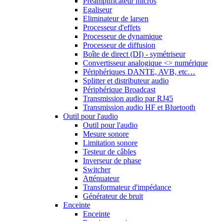
Préamplificateur micros
Egaliseur
Eliminateur de larsen
Processeur d'effets
Processeur de dynamique
Processeur de diffusion
Boîte de direct (DI) - symétriseur
Convertisseur analogique <> numérique
Périphériques DANTE, AVB, etc…
Splitter et distributeur audio
Périphérique Broadcast
Transmission audio par RJ45
Transmission audio HF et Bluetooth
Outil pour l'audio
Outil pour l'audio
Mesure sonore
Limitation sonore
Testeur de câbles
Inverseur de phase
Switcher
Atténuateur
Transformateur d'impédance
Générateur de bruit
Enceinte
Enceinte