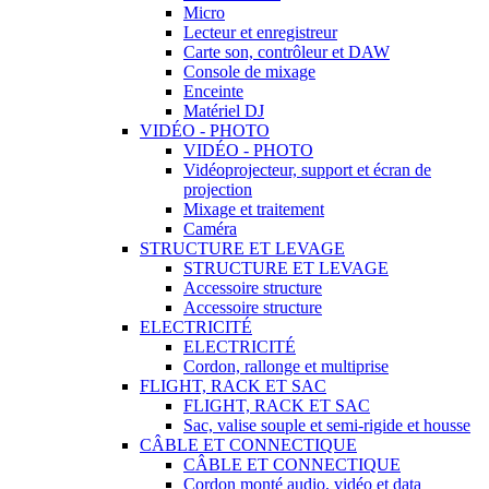
Micro
Lecteur et enregistreur
Carte son, contrôleur et DAW
Console de mixage
Enceinte
Matériel DJ
VIDÉO - PHOTO
VIDÉO - PHOTO
Vidéoprojecteur, support et écran de
projection
Mixage et traitement
Caméra
STRUCTURE ET LEVAGE
STRUCTURE ET LEVAGE
Accessoire structure
Accessoire structure
ELECTRICITÉ
ELECTRICITÉ
Cordon, rallonge et multiprise
FLIGHT, RACK ET SAC
FLIGHT, RACK ET SAC
Sac, valise souple et semi-rigide et housse
CÂBLE ET CONNECTIQUE
CÂBLE ET CONNECTIQUE
Cordon monté audio, vidéo et data