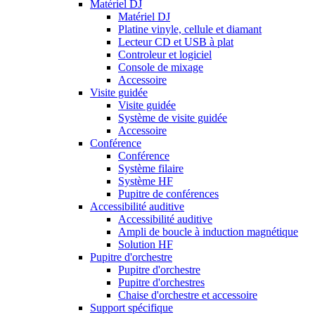
Matériel DJ
Matériel DJ
Platine vinyle, cellule et diamant
Lecteur CD et USB à plat
Controleur et logiciel
Console de mixage
Accessoire
Visite guidée
Visite guidée
Système de visite guidée
Accessoire
Conférence
Conférence
Système filaire
Système HF
Pupitre de conférences
Accessibilité auditive
Accessibilité auditive
Ampli de boucle à induction magnétique
Solution HF
Pupitre d'orchestre
Pupitre d'orchestre
Pupitre d'orchestres
Chaise d'orchestre et accessoire
Support spécifique