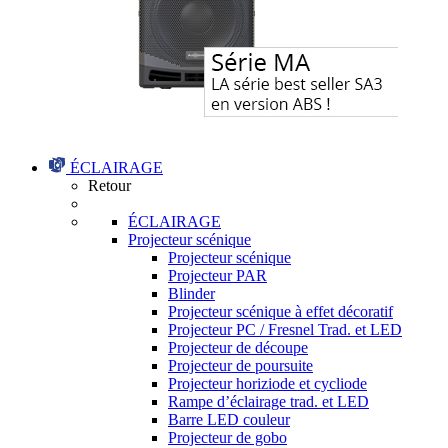
ÉCLAIRAGE
Retour
ÉCLAIRAGE
Projecteur scénique
Projecteur scénique
Projecteur PAR
Blinder
Projecteur scénique à effet décoratif
Projecteur PC / Fresnel Trad. et LED
Projecteur de découpe
Projecteur de poursuite
Projecteur horiziode et cycliode
Rampe d’éclairage trad. et LED
Barre LED couleur
Projecteur de gobo