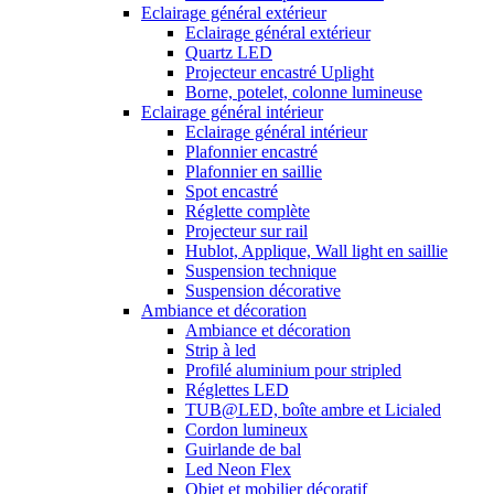
Eclairage général extérieur
Eclairage général extérieur
Quartz LED
Projecteur encastré Uplight
Borne, potelet, colonne lumineuse
Eclairage général intérieur
Eclairage général intérieur
Plafonnier encastré
Plafonnier en saillie
Spot encastré
Réglette complète
Projecteur sur rail
Hublot, Applique, Wall light en saillie
Suspension technique
Suspension décorative
Ambiance et décoration
Ambiance et décoration
Strip à led
Profilé aluminium pour stripled
Réglettes LED
TUB@LED, boîte ambre et Licialed
Cordon lumineux
Guirlande de bal
Led Neon Flex
Objet et mobilier décoratif