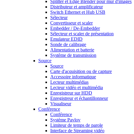
Splitter et Edge Blender pour mur d'images
Distributeur et amplificateur
Switch Ethernet et Hub USB
Sélecteur
Convertisseur et scaler
Embedder / De-Embedder
Sélecteur et scaler de présentation
Emulateur EDID
Sonde de calibrage
Alimentation et batterie
Système de transmission
Source
Source
Carte d'acquisition ou de capture
Accessoire informatique
Lecteur multimédias
Lecteur vidéo et multimédia
Enregistreur sur HDD
Enregistreur et échantillonneur
Visualiseur
Conférence
Conférence
Système Pavlov
Limiteur de temps de parole
Interface de Streaming vidéo