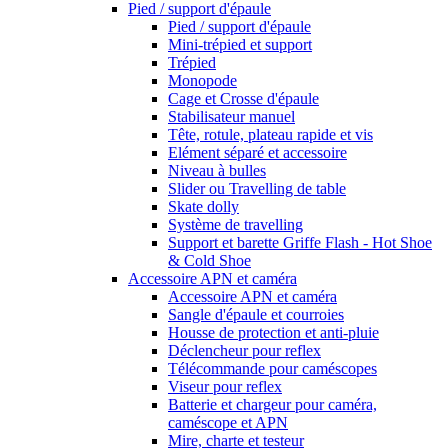
Pied / support d'épaule
Pied / support d'épaule
Mini-trépied et support
Trépied
Monopode
Cage et Crosse d'épaule
Stabilisateur manuel
Tête, rotule, plateau rapide et vis
Elément séparé et accessoire
Niveau à bulles
Slider ou Travelling de table
Skate dolly
Système de travelling
Support et barette Griffe Flash - Hot Shoe
& Cold Shoe
Accessoire APN et caméra
Accessoire APN et caméra
Sangle d'épaule et courroies
Housse de protection et anti-pluie
Déclencheur pour reflex
Télécommande pour caméscopes
Viseur pour reflex
Batterie et chargeur pour caméra,
caméscope et APN
Mire, charte et testeur