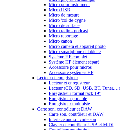
Micro pour instrument
Micro USB
Micro de mesure
Micro 'col-de-cygne'
Micro de surface
Micro radio - podcast
Micro reportage
Micro canon
Micro caméra et appareil photo
Micro smartphone et tablette
Système HF complet
Système HF élément séparé
Accessoire pour micros
Accessoire systèmes HF
Lecteur et enregistreur
Lecteur et enregistreur
Lecteur (CD, SD, USB, BT, Tuner,…)
Enregistreur format rack 19''
Enregistreur portable
Enregistreur multipiste
Carte son, contrôleur et DAW
Carte son, contrôleur et DAW
Interface audio - carte son
Clavier et contrôleur, USB et MIDI
Contrôleur monitoring