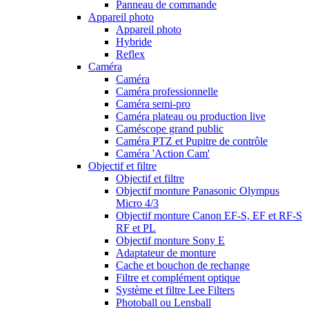
Panneau de commande
Appareil photo
Appareil photo
Hybride
Reflex
Caméra
Caméra
Caméra professionnelle
Caméra semi-pro
Caméra plateau ou production live
Caméscope grand public
Caméra PTZ et Pupitre de contrôle
Caméra 'Action Cam'
Objectif et filtre
Objectif et filtre
Objectif monture Panasonic Olympus
Micro 4/3
Objectif monture Canon EF-S, EF et RF-S
RF et PL
Objectif monture Sony E
Adaptateur de monture
Cache et bouchon de rechange
Filtre et complément optique
Système et filtre Lee Filters
Photoball ou Lensball