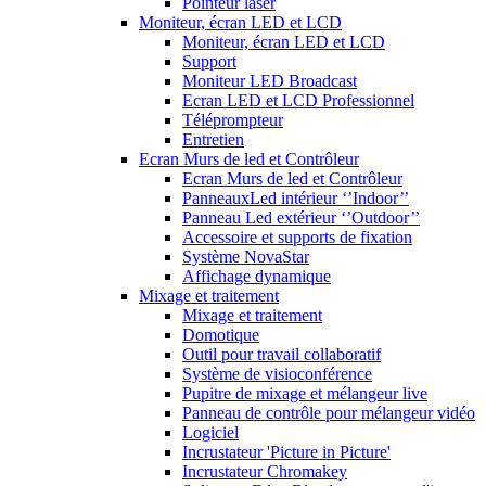
Pointeur laser
Moniteur, écran LED et LCD
Moniteur, écran LED et LCD
Support
Moniteur LED Broadcast
Ecran LED et LCD Professionnel
Téléprompteur
Entretien
Ecran Murs de led et Contrôleur
Ecran Murs de led et Contrôleur
PanneauxLed intérieur ‘’Indoor’’
Panneau Led extérieur ‘’Outdoor’’
Accessoire et supports de fixation
Système NovaStar
Affichage dynamique
Mixage et traitement
Mixage et traitement
Domotique
Outil pour travail collaboratif
Système de visioconférence
Pupitre de mixage et mélangeur live
Panneau de contrôle pour mélangeur vidéo
Logiciel
Incrustateur 'Picture in Picture'
Incrustateur Chromakey