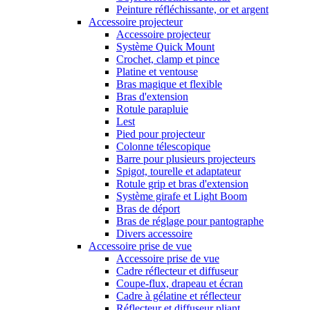
Peinture réfléchissante, or et argent
Accessoire projecteur
Accessoire projecteur
Système Quick Mount
Crochet, clamp et pince
Platine et ventouse
Bras magique et flexible
Bras d'extension
Rotule parapluie
Lest
Pied pour projecteur
Colonne télescopique
Barre pour plusieurs projecteurs
Spigot, tourelle et adaptateur
Rotule grip et bras d'extension
Système girafe et Light Boom
Bras de déport
Bras de réglage pour pantographe
Divers accessoire
Accessoire prise de vue
Accessoire prise de vue
Cadre réflecteur et diffuseur
Coupe-flux, drapeau et écran
Cadre à gélatine et réflecteur
Réflecteur et diffuseur pliant