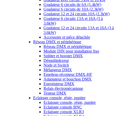
Gradateur 6 circuits de 6A (1.4kW)
Gradateur 6 circuits de 10A (2.3kW)
Gradateur 12 et 24 circuits 10A (2.3kW)
Gradateur 6 circuits 13A et 16A (3 à
3.6kW)
Gradateur 12 et 24 circuits 13A et 16A (3 à
3.6kW)
Accessoire et pièce détachée
Réseau DMX et périphérique
Réseau DMX et périphérique
Module DIN pour installation fixe
Splitter et booster DMX
Démultiplexeur
Node et Switch
Mélangeur DMX
Emetteur-récepteur DMX-HF
Adaptateur et bouchon DMX
Enregistreur DMX
Relais électromécanique
Testeur DMX
Eclairage console, régie, pupitre
Eclairage console, régie, pupitre
Eclairage console BNC
Eclairage console XLR3