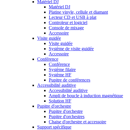
Matériel DJ
Matériel DJ
Platine vinyle, cellule et diamant
Lecteur CD et USB à plat
Controleur et logiciel
Console de mixage
Accessoire
Visite guidée
Visite guidée
Système de visite guidée
Accessoire
Conférence
Conférence
Système filaire
Système HF
Pupitre de conférences
Accessibilité auditive
Accessibilité auditive
Ampli de boucle à induction magnétique
Solution HF
Pupitre d'orchestre
Pupitre d'orchestre
Pupitre d'orchestres
Chaise d'orchestre et accessoire
Support spécifique