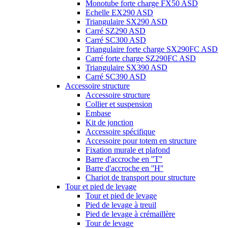
Monotube forte charge FX50 ASD
Echelle EX290 ASD
Triangulaire SX290 ASD
Carré SZ290 ASD
Carré SC300 ASD
Triangulaire forte charge SX290FC ASD
Carré forte charge SZ290FC ASD
Triangulaire SX390 ASD
Carré SC390 ASD
Accessoire structure
Accessoire structure
Collier et suspension
Embase
Kit de jonction
Accessoire spécifique
Accessoire pour totem en structure
Fixation murale et plafond
Barre d'accroche en ''T''
Barre d'accroche en ''H''
Chariot de transport pour structure
Tour et pied de levage
Tour et pied de levage
Pied de levage à treuil
Pied de levage à crémaillère
Tour de levage