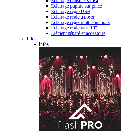
Eclairage console XLR4
Eclairage pupitre sur pince
Eclairage régie USB
Eclairage régie à poser
Eclairage régie multi-fonctions
Eclairage régie rack 19''
Elément séparé et accessoire
Infos
Infos