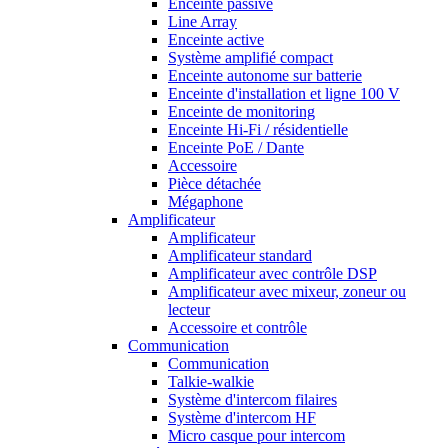
Enceinte passive
Line Array
Enceinte active
Système amplifié compact
Enceinte autonome sur batterie
Enceinte d'installation et ligne 100 V
Enceinte de monitoring
Enceinte Hi-Fi / résidentielle
Enceinte PoE / Dante
Accessoire
Pièce détachée
Mégaphone
Amplificateur
Amplificateur
Amplificateur standard
Amplificateur avec contrôle DSP
Amplificateur avec mixeur, zoneur ou
lecteur
Accessoire et contrôle
Communication
Communication
Talkie-walkie
Système d'intercom filaires
Système d'intercom HF
Micro casque pour intercom