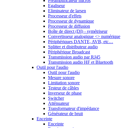
Préamplificateur micros
Egaliseur
Eliminateur de larsen
Processeur d'effets
Processeur de dynamique
Processeur de diffusion
Boîte de direct (DI) - symétriseur
Convertisseur analogique <> numérique
Périphériques DANTE, AVB, etc…
Splitter et distributeur audio
Périphérique Broadcast
Transmission audio par RJ45
Transmission audio HF et Bluetooth
Outil pour l'audio
Outil pour l'audio
Mesure sonore
Limitation sonore
Testeur de câbles
Inverseur de phase
Switcher
Atténuateur
Transformateur d'impédance
Générateur de bruit
Enceinte
Enceinte