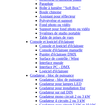
Parapluie
Boîte à lumière ‘’Soft Box’’
Boule chinoise
Assistant pour réflecteur
Polystyrène et support
Fond photo ou vidéo
Support pour fond photo ou vidéo
Systèmes de studio portable
Table de prises de vues
Console et logiciel d'éclairage
Console et logiciel d'éclairage
Console d'éclairage manuelle
Pupitre d'éclairage DMX
Surface de contrôle / Wing
Interface murale
Interface PC - DMX
Logiciel d'éclairage
Gradateur - bloc de puissance
Gradateur - bloc de puissance
Gradateur pour lampes LED
Gradateur pour installation fixe
Gradateur sur rail DIN
Gradateur mono circuit 2 ou 3 kW
Gradateur 4 circuits 2 ou 3 kW
Gradateur avec circuit 5 kW et 10 kW