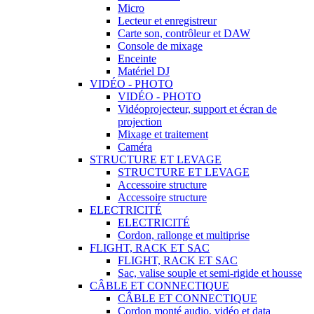
Micro
Lecteur et enregistreur
Carte son, contrôleur et DAW
Console de mixage
Enceinte
Matériel DJ
VIDÉO - PHOTO
VIDÉO - PHOTO
Vidéoprojecteur, support et écran de
projection
Mixage et traitement
Caméra
STRUCTURE ET LEVAGE
STRUCTURE ET LEVAGE
Accessoire structure
Accessoire structure
ELECTRICITÉ
ELECTRICITÉ
Cordon, rallonge et multiprise
FLIGHT, RACK ET SAC
FLIGHT, RACK ET SAC
Sac, valise souple et semi-rigide et housse
CÂBLE ET CONNECTIQUE
CÂBLE ET CONNECTIQUE
Cordon monté audio, vidéo et data