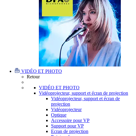
VIDÉO ET PHOTO
Retour
VIDÉO ET PHOTO
Vidéoprojecteur, support et écran de projection
Vidéoprojecteur, support et écran de
projection
Vidéoprojecteur
Optique
Accessoire pour VP
Support pour VP
Ecran de projection