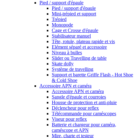
Pied / support d'épaule
Pied / support d'épaule
Mini-trépied et support
Trépied
Monopode
Cage et Crosse d'épaule
Stabilisateur manuel
Tête, rotule, plateau rapide et vis
Elément séparé et accessoire
Niveau à bulles
Slider ou Travelling de table
Skate dolly
Système de travelling
Support et barette Griffe Flash - Hot Shoe
& Cold Shoe
Accessoire APN et caméra
Accessoire APN et caméra
Sangle d'épaule et courroies
Housse de protection et anti-pluie
Déclencheur pour reflex
Télécommande pour caméscopes
Viseur pour reflex
Batterie et chargeur pour caméra,
caméscope et APN
Mire, charte et testeur