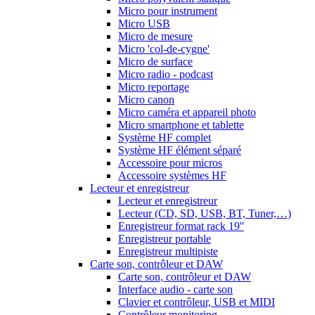
Micro pour instrument
Micro USB
Micro de mesure
Micro 'col-de-cygne'
Micro de surface
Micro radio - podcast
Micro reportage
Micro canon
Micro caméra et appareil photo
Micro smartphone et tablette
Système HF complet
Système HF élément séparé
Accessoire pour micros
Accessoire systèmes HF
Lecteur et enregistreur
Lecteur et enregistreur
Lecteur (CD, SD, USB, BT, Tuner,…)
Enregistreur format rack 19''
Enregistreur portable
Enregistreur multipiste
Carte son, contrôleur et DAW
Carte son, contrôleur et DAW
Interface audio - carte son
Clavier et contrôleur, USB et MIDI
Contrôleur monitoring