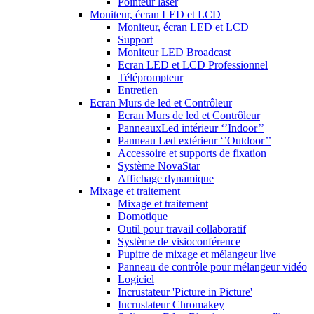
Pointeur laser
Moniteur, écran LED et LCD
Moniteur, écran LED et LCD
Support
Moniteur LED Broadcast
Ecran LED et LCD Professionnel
Téléprompteur
Entretien
Ecran Murs de led et Contrôleur
Ecran Murs de led et Contrôleur
PanneauxLed intérieur ‘’Indoor’’
Panneau Led extérieur ‘’Outdoor’’
Accessoire et supports de fixation
Système NovaStar
Affichage dynamique
Mixage et traitement
Mixage et traitement
Domotique
Outil pour travail collaboratif
Système de visioconférence
Pupitre de mixage et mélangeur live
Panneau de contrôle pour mélangeur vidéo
Logiciel
Incrustateur 'Picture in Picture'
Incrustateur Chromakey