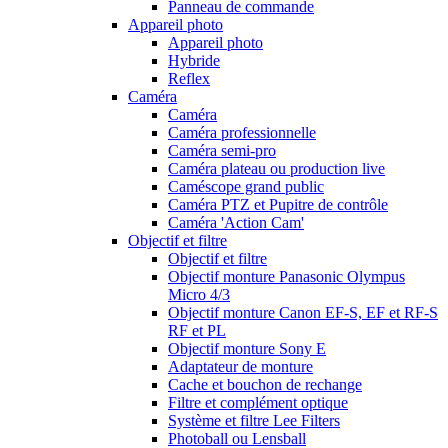
Panneau de commande
Appareil photo
Appareil photo
Hybride
Reflex
Caméra
Caméra
Caméra professionnelle
Caméra semi-pro
Caméra plateau ou production live
Caméscope grand public
Caméra PTZ et Pupitre de contrôle
Caméra 'Action Cam'
Objectif et filtre
Objectif et filtre
Objectif monture Panasonic Olympus
Micro 4/3
Objectif monture Canon EF-S, EF et RF-S
RF et PL
Objectif monture Sony E
Adaptateur de monture
Cache et bouchon de rechange
Filtre et complément optique
Système et filtre Lee Filters
Photoball ou Lensball