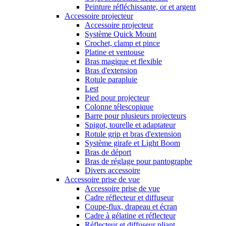
Peinture réfléchissante, or et argent
Accessoire projecteur
Accessoire projecteur
Système Quick Mount
Crochet, clamp et pince
Platine et ventouse
Bras magique et flexible
Bras d'extension
Rotule parapluie
Lest
Pied pour projecteur
Colonne télescopique
Barre pour plusieurs projecteurs
Spigot, tourelle et adaptateur
Rotule grip et bras d'extension
Système girafe et Light Boom
Bras de déport
Bras de réglage pour pantographe
Divers accessoire
Accessoire prise de vue
Accessoire prise de vue
Cadre réflecteur et diffuseur
Coupe-flux, drapeau et écran
Cadre à gélatine et réflecteur
Réflecteur et diffuseur pliant