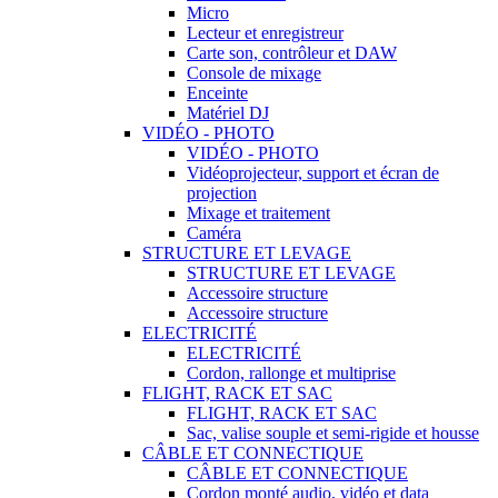
Micro
Lecteur et enregistreur
Carte son, contrôleur et DAW
Console de mixage
Enceinte
Matériel DJ
VIDÉO - PHOTO
VIDÉO - PHOTO
Vidéoprojecteur, support et écran de
projection
Mixage et traitement
Caméra
STRUCTURE ET LEVAGE
STRUCTURE ET LEVAGE
Accessoire structure
Accessoire structure
ELECTRICITÉ
ELECTRICITÉ
Cordon, rallonge et multiprise
FLIGHT, RACK ET SAC
FLIGHT, RACK ET SAC
Sac, valise souple et semi-rigide et housse
CÂBLE ET CONNECTIQUE
CÂBLE ET CONNECTIQUE
Cordon monté audio, vidéo et data