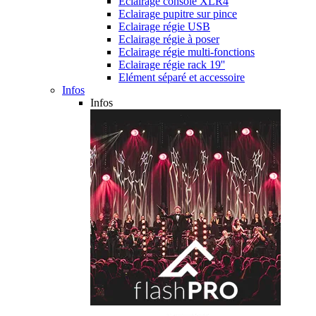
Eclairage console XLR4
Eclairage pupitre sur pince
Eclairage régie USB
Eclairage régie à poser
Eclairage régie multi-fonctions
Eclairage régie rack 19''
Elément séparé et accessoire
Infos
Infos