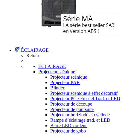
ÉCLAIRAGE
Retour
ÉCLAIRAGE
Projecteur scénique
Projecteur scénique
Projecteur PAR
Blinder
Projecteur scénique à effet décoratif
Projecteur PC / Fresnel Trad. et LED
Projecteur de découpe
Projecteur de poursuite
Projecteur horiziode et cycliode
Rampe d’éclairage trad. et LED
Barre LED couleur
Projecteur de gobo