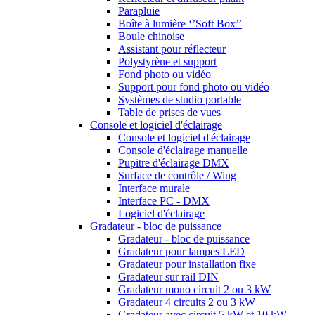
Parapluie
Boîte à lumière ‘’Soft Box’’
Boule chinoise
Assistant pour réflecteur
Polystyrène et support
Fond photo ou vidéo
Support pour fond photo ou vidéo
Systèmes de studio portable
Table de prises de vues
Console et logiciel d'éclairage
Console et logiciel d'éclairage
Console d'éclairage manuelle
Pupitre d'éclairage DMX
Surface de contrôle / Wing
Interface murale
Interface PC - DMX
Logiciel d'éclairage
Gradateur - bloc de puissance
Gradateur - bloc de puissance
Gradateur pour lampes LED
Gradateur pour installation fixe
Gradateur sur rail DIN
Gradateur mono circuit 2 ou 3 kW
Gradateur 4 circuits 2 ou 3 kW
Gradateur avec circuit 5 kW et 10 kW