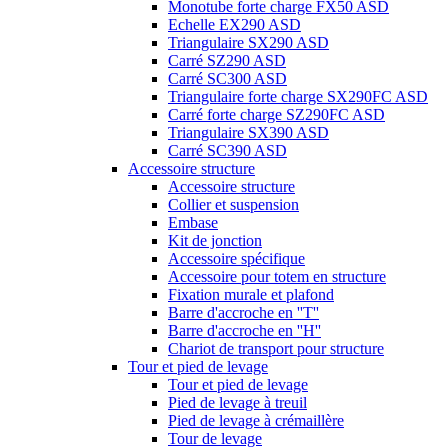
Monotube forte charge FX50 ASD
Echelle EX290 ASD
Triangulaire SX290 ASD
Carré SZ290 ASD
Carré SC300 ASD
Triangulaire forte charge SX290FC ASD
Carré forte charge SZ290FC ASD
Triangulaire SX390 ASD
Carré SC390 ASD
Accessoire structure
Accessoire structure
Collier et suspension
Embase
Kit de jonction
Accessoire spécifique
Accessoire pour totem en structure
Fixation murale et plafond
Barre d'accroche en ''T''
Barre d'accroche en ''H''
Chariot de transport pour structure
Tour et pied de levage
Tour et pied de levage
Pied de levage à treuil
Pied de levage à crémaillère
Tour de levage