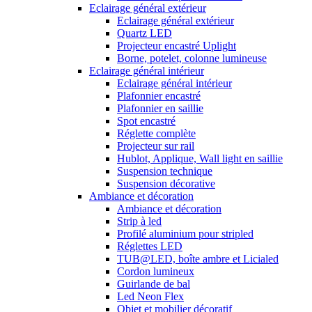
Eclairage général extérieur
Eclairage général extérieur
Quartz LED
Projecteur encastré Uplight
Borne, potelet, colonne lumineuse
Eclairage général intérieur
Eclairage général intérieur
Plafonnier encastré
Plafonnier en saillie
Spot encastré
Réglette complète
Projecteur sur rail
Hublot, Applique, Wall light en saillie
Suspension technique
Suspension décorative
Ambiance et décoration
Ambiance et décoration
Strip à led
Profilé aluminium pour stripled
Réglettes LED
TUB@LED, boîte ambre et Licialed
Cordon lumineux
Guirlande de bal
Led Neon Flex
Objet et mobilier décoratif