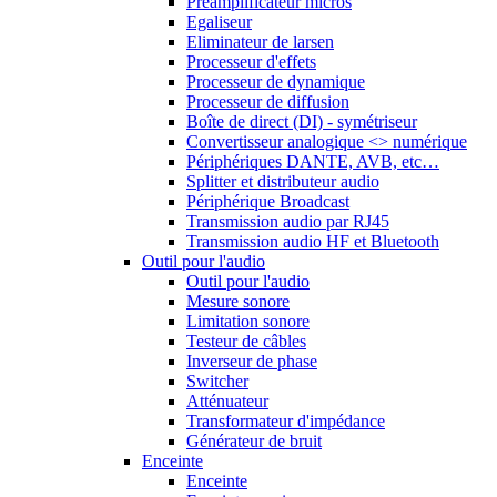
Préamplificateur micros
Egaliseur
Eliminateur de larsen
Processeur d'effets
Processeur de dynamique
Processeur de diffusion
Boîte de direct (DI) - symétriseur
Convertisseur analogique <> numérique
Périphériques DANTE, AVB, etc…
Splitter et distributeur audio
Périphérique Broadcast
Transmission audio par RJ45
Transmission audio HF et Bluetooth
Outil pour l'audio
Outil pour l'audio
Mesure sonore
Limitation sonore
Testeur de câbles
Inverseur de phase
Switcher
Atténuateur
Transformateur d'impédance
Générateur de bruit
Enceinte
Enceinte