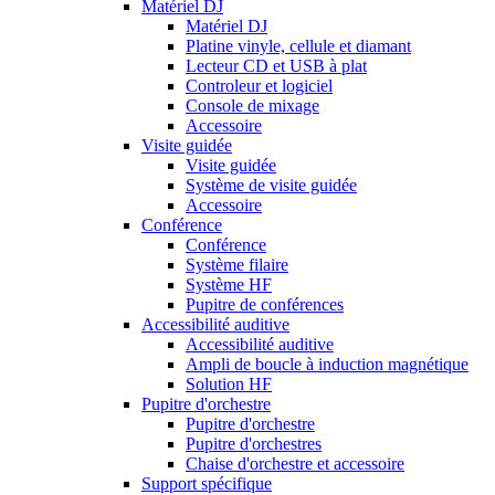
Matériel DJ
Matériel DJ
Platine vinyle, cellule et diamant
Lecteur CD et USB à plat
Controleur et logiciel
Console de mixage
Accessoire
Visite guidée
Visite guidée
Système de visite guidée
Accessoire
Conférence
Conférence
Système filaire
Système HF
Pupitre de conférences
Accessibilité auditive
Accessibilité auditive
Ampli de boucle à induction magnétique
Solution HF
Pupitre d'orchestre
Pupitre d'orchestre
Pupitre d'orchestres
Chaise d'orchestre et accessoire
Support spécifique