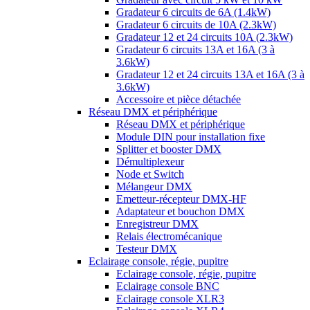
Gradateur 6 circuits de 6A (1.4kW)
Gradateur 6 circuits de 10A (2.3kW)
Gradateur 12 et 24 circuits 10A (2.3kW)
Gradateur 6 circuits 13A et 16A (3 à
3.6kW)
Gradateur 12 et 24 circuits 13A et 16A (3 à
3.6kW)
Accessoire et pièce détachée
Réseau DMX et périphérique
Réseau DMX et périphérique
Module DIN pour installation fixe
Splitter et booster DMX
Démultiplexeur
Node et Switch
Mélangeur DMX
Emetteur-récepteur DMX-HF
Adaptateur et bouchon DMX
Enregistreur DMX
Relais électromécanique
Testeur DMX
Eclairage console, régie, pupitre
Eclairage console, régie, pupitre
Eclairage console BNC
Eclairage console XLR3