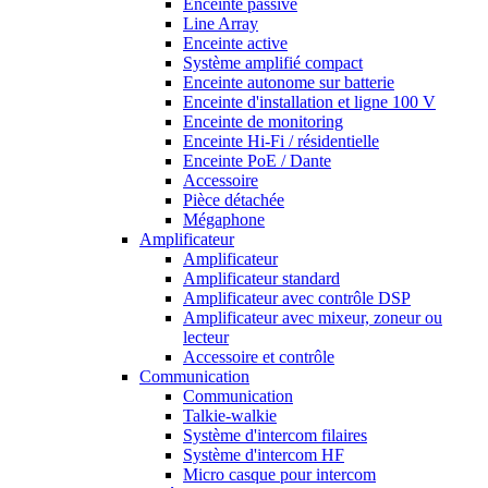
Enceinte passive
Line Array
Enceinte active
Système amplifié compact
Enceinte autonome sur batterie
Enceinte d'installation et ligne 100 V
Enceinte de monitoring
Enceinte Hi-Fi / résidentielle
Enceinte PoE / Dante
Accessoire
Pièce détachée
Mégaphone
Amplificateur
Amplificateur
Amplificateur standard
Amplificateur avec contrôle DSP
Amplificateur avec mixeur, zoneur ou
lecteur
Accessoire et contrôle
Communication
Communication
Talkie-walkie
Système d'intercom filaires
Système d'intercom HF
Micro casque pour intercom