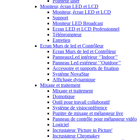
Pointeur laser
Moniteur, écran LED et LCD
Moniteur, écran LED et LCD
Support
Moniteur LED Broadcast
Ecran LED et LCD Professionnel
Téléprompteur
Entretien
Ecran Murs de led et Contrôleur
Ecran Murs de led et Contrôleur
PanneauxLed intérieur ‘’Indoor’’
Panneau Led extérieur ‘’Outdoor’’
Accessoire et supports de fixation
Système NovaStar
Affichage dynamique
Mixage et traitement
Mixage et traitement
Domotique
Outil pour travail collaboratif
Système de visioconférence
Pupitre de mixage et mélangeur live
Panneau de contrôle pour mélangeur vidéo
Logiciel
Incrustateur 'Picture in Picture'
Incrustateur Chromakey