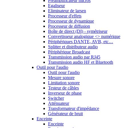
Préamplificateur micros
Egaliseur
Eliminateur de larsen
Processeur d'effets
Processeur de dynamique
Processeur de diffusion
Boîte de direct (DI) - symétriseur
Convertisseur analogique <> numérique
Périphériques DANTE, AVB, etc…
Splitter et distributeur audio
Périphérique Broadcast
Transmission audio par RJ45
Transmission audio HF et Bluetooth
Outil pour l'audio
Outil pour l'audio
Mesure sonore
Limitation sonore
Testeur de câbles
Inverseur de phase
Switcher
Atténuateur
Transformateur d'impédance
Générateur de bruit
Enceinte
Enceinte