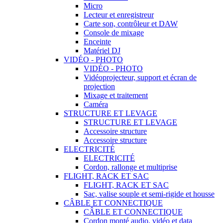
Micro
Lecteur et enregistreur
Carte son, contrôleur et DAW
Console de mixage
Enceinte
Matériel DJ
VIDÉO - PHOTO
VIDÉO - PHOTO
Vidéoprojecteur, support et écran de
projection
Mixage et traitement
Caméra
STRUCTURE ET LEVAGE
STRUCTURE ET LEVAGE
Accessoire structure
Accessoire structure
ELECTRICITÉ
ELECTRICITÉ
Cordon, rallonge et multiprise
FLIGHT, RACK ET SAC
FLIGHT, RACK ET SAC
Sac, valise souple et semi-rigide et housse
CÂBLE ET CONNECTIQUE
CÂBLE ET CONNECTIQUE
Cordon monté audio, vidéo et data