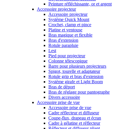
Peinture réfléchissante, or et argent
Accessoire projecteur
Accessoire projecteur
Système Quick Mount
Crochet, clamp et pince
Platine et ventouse
Bras magique et flexible
Bras d'extension
Rotule parapluie
Lest
Pied pour projecteur
Colonne télescopique
Barre pour plusieurs projecteurs
Spigot, tourelle et adaptateur
Rotule grip et bras d'extension
Système girafe et Light Boom
Bras de déport
Bras de réglage pour pantographe
Divers accessoire
Accessoire prise de vue
Accessoire prise de vue
Cadre réflecteur et diffuseur
Coupe-flux, drapeau et écran
Cadre à gélatine et réflecteur
Réflecteur et diffuseur pliant