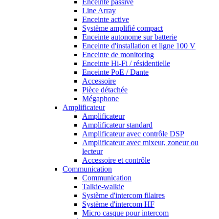
Enceinte passive
Line Array
Enceinte active
Système amplifié compact
Enceinte autonome sur batterie
Enceinte d'installation et ligne 100 V
Enceinte de monitoring
Enceinte Hi-Fi / résidentielle
Enceinte PoE / Dante
Accessoire
Pièce détachée
Mégaphone
Amplificateur
Amplificateur
Amplificateur standard
Amplificateur avec contrôle DSP
Amplificateur avec mixeur, zoneur ou
lecteur
Accessoire et contrôle
Communication
Communication
Talkie-walkie
Système d'intercom filaires
Système d'intercom HF
Micro casque pour intercom