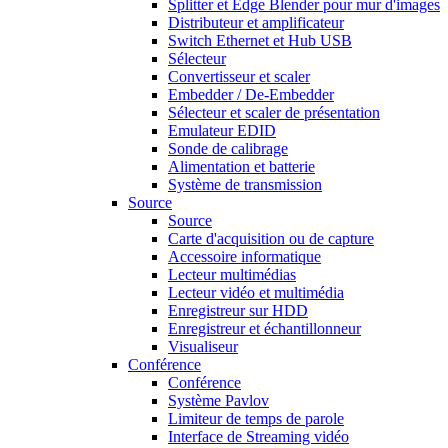
Splitter et Edge Blender pour mur d'images
Distributeur et amplificateur
Switch Ethernet et Hub USB
Sélecteur
Convertisseur et scaler
Embedder / De-Embedder
Sélecteur et scaler de présentation
Emulateur EDID
Sonde de calibrage
Alimentation et batterie
Système de transmission
Source
Source
Carte d'acquisition ou de capture
Accessoire informatique
Lecteur multimédias
Lecteur vidéo et multimédia
Enregistreur sur HDD
Enregistreur et échantillonneur
Visualiseur
Conférence
Conférence
Système Pavlov
Limiteur de temps de parole
Interface de Streaming vidéo