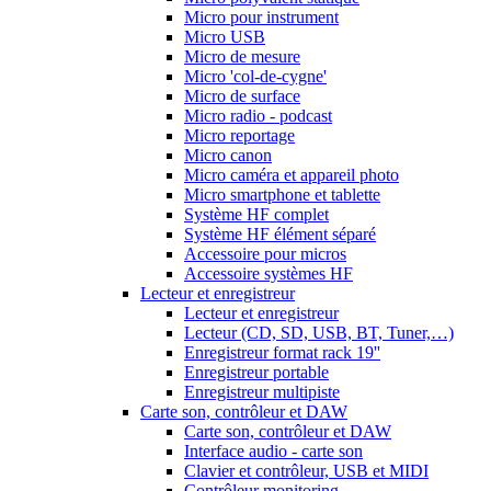
Micro pour instrument
Micro USB
Micro de mesure
Micro 'col-de-cygne'
Micro de surface
Micro radio - podcast
Micro reportage
Micro canon
Micro caméra et appareil photo
Micro smartphone et tablette
Système HF complet
Système HF élément séparé
Accessoire pour micros
Accessoire systèmes HF
Lecteur et enregistreur
Lecteur et enregistreur
Lecteur (CD, SD, USB, BT, Tuner,…)
Enregistreur format rack 19''
Enregistreur portable
Enregistreur multipiste
Carte son, contrôleur et DAW
Carte son, contrôleur et DAW
Interface audio - carte son
Clavier et contrôleur, USB et MIDI
Contrôleur monitoring