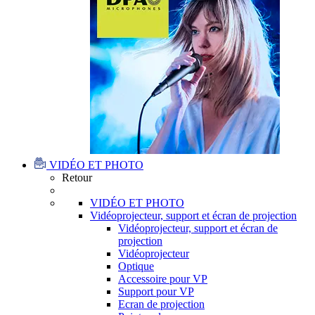
VIDÉO ET PHOTO
Retour
VIDÉO ET PHOTO
Vidéoprojecteur, support et écran de projection
Vidéoprojecteur, support et écran de
projection
Vidéoprojecteur
Optique
Accessoire pour VP
Support pour VP
Ecran de projection