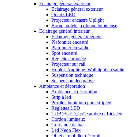
Eclairage général extérieur
Eclairage général extérieur
Quartz LED
Projecteur encastré Uplight
Borne, potelet, colonne lumineuse
Eclairage général intérieur
Eclairage général intérieur
Plafonnier encastré
Plafonnier en saillie
Spot encastré
Réglette complète
Projecteur sur rail
Hublot, Applique, Wall light en saillie
Suspension technique
Suspension décorative
Ambiance et décoration
Ambiance et décoration
Strip à led
Profilé aluminium pour stripled
Réglettes LED
TUB@LED, boîte ambre et Licialed
Cordon lumineux
Guirlande de bal
Led Neon Flex
Objet et mobilier décoratif