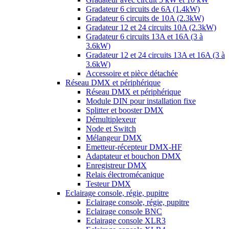
Gradateur 6 circuits de 6A (1.4kW)
Gradateur 6 circuits de 10A (2.3kW)
Gradateur 12 et 24 circuits 10A (2.3kW)
Gradateur 6 circuits 13A et 16A (3 à
3.6kW)
Gradateur 12 et 24 circuits 13A et 16A (3 à
3.6kW)
Accessoire et pièce détachée
Réseau DMX et périphérique
Réseau DMX et périphérique
Module DIN pour installation fixe
Splitter et booster DMX
Démultiplexeur
Node et Switch
Mélangeur DMX
Emetteur-récepteur DMX-HF
Adaptateur et bouchon DMX
Enregistreur DMX
Relais électromécanique
Testeur DMX
Eclairage console, régie, pupitre
Eclairage console, régie, pupitre
Eclairage console BNC
Eclairage console XLR3