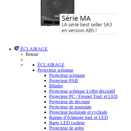
ÉCLAIRAGE
Retour
ÉCLAIRAGE
Projecteur scénique
Projecteur scénique
Projecteur PAR
Blinder
Projecteur scénique à effet décoratif
Projecteur PC / Fresnel Trad. et LED
Projecteur de découpe
Projecteur de poursuite
Projecteur horiziode et cycliode
Rampe d’éclairage trad. et LED
Barre LED couleur
Projecteur de gobo