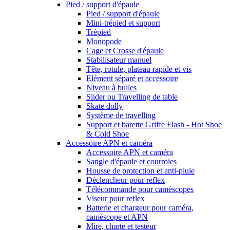
Pied / support d'épaule
Pied / support d'épaule
Mini-trépied et support
Trépied
Monopode
Cage et Crosse d'épaule
Stabilisateur manuel
Tête, rotule, plateau rapide et vis
Elément séparé et accessoire
Niveau à bulles
Slider ou Travelling de table
Skate dolly
Système de travelling
Support et barette Griffe Flash - Hot Shoe
& Cold Shoe
Accessoire APN et caméra
Accessoire APN et caméra
Sangle d'épaule et courroies
Housse de protection et anti-pluie
Déclencheur pour reflex
Télécommande pour caméscopes
Viseur pour reflex
Batterie et chargeur pour caméra,
caméscope et APN
Mire, charte et testeur