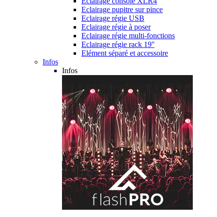
Eclairage console XLR4
Eclairage pupitre sur pince
Eclairage régie USB
Eclairage régie à poser
Eclairage régie multi-fonctions
Eclairage régie rack 19''
Elément séparé et accessoire
Infos
Infos