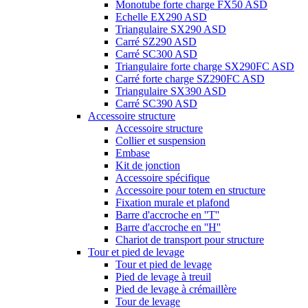
Monotube forte charge FX50 ASD
Echelle EX290 ASD
Triangulaire SX290 ASD
Carré SZ290 ASD
Carré SC300 ASD
Triangulaire forte charge SX290FC ASD
Carré forte charge SZ290FC ASD
Triangulaire SX390 ASD
Carré SC390 ASD
Accessoire structure
Accessoire structure
Collier et suspension
Embase
Kit de jonction
Accessoire spécifique
Accessoire pour totem en structure
Fixation murale et plafond
Barre d'accroche en ''T''
Barre d'accroche en ''H''
Chariot de transport pour structure
Tour et pied de levage
Tour et pied de levage
Pied de levage à treuil
Pied de levage à crémaillère
Tour de levage