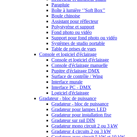
Parapluie
Boîte à lumière ‘’Soft Box’’
Boule chinoise
Assistant pour réflecteur
Polystyrène et support
Fond photo ou vidéo
Support pour fond photo ou vidéo
Systèmes de studio portable
Table de prises de vues
Console et logiciel d'éclairage
Console et logiciel d'éclairage
Console d'éclairage manuelle
Pupitre d'éclairage DMX
Surface de contrôle / Wing
Interface murale
Interface PC - DMX
Logiciel d'éclairage
Gradateur - bloc de puissance
Gradateur - bloc de puissance
Gradateur pour lampes LED
Gradateur pour installation fixe
Gradateur sur rail DIN
Gradateur mono circuit 2 ou 3 kW
Gradateur 4 circuits 2 ou 3 kW
Gradateur avec circuit 5 kW et 10 kW