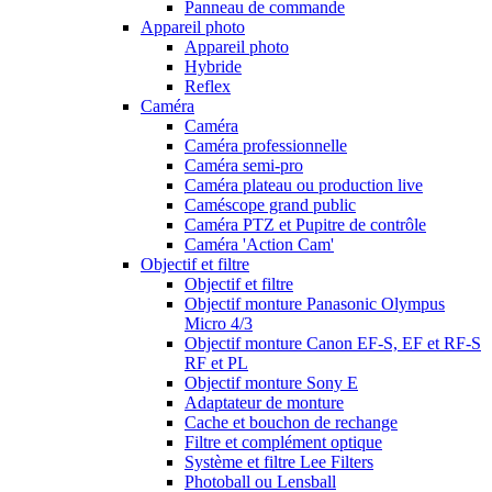
Panneau de commande
Appareil photo
Appareil photo
Hybride
Reflex
Caméra
Caméra
Caméra professionnelle
Caméra semi-pro
Caméra plateau ou production live
Caméscope grand public
Caméra PTZ et Pupitre de contrôle
Caméra 'Action Cam'
Objectif et filtre
Objectif et filtre
Objectif monture Panasonic Olympus
Micro 4/3
Objectif monture Canon EF-S, EF et RF-S
RF et PL
Objectif monture Sony E
Adaptateur de monture
Cache et bouchon de rechange
Filtre et complément optique
Système et filtre Lee Filters
Photoball ou Lensball