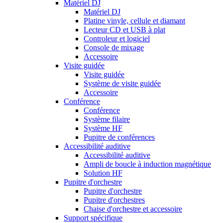
Matériel DJ
Matériel DJ
Platine vinyle, cellule et diamant
Lecteur CD et USB à plat
Controleur et logiciel
Console de mixage
Accessoire
Visite guidée
Visite guidée
Système de visite guidée
Accessoire
Conférence
Conférence
Système filaire
Système HF
Pupitre de conférences
Accessibilité auditive
Accessibilité auditive
Ampli de boucle à induction magnétique
Solution HF
Pupitre d'orchestre
Pupitre d'orchestre
Pupitre d'orchestres
Chaise d'orchestre et accessoire
Support spécifique