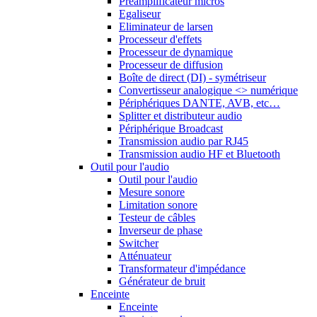
Préamplificateur micros
Egaliseur
Eliminateur de larsen
Processeur d'effets
Processeur de dynamique
Processeur de diffusion
Boîte de direct (DI) - symétriseur
Convertisseur analogique <> numérique
Périphériques DANTE, AVB, etc…
Splitter et distributeur audio
Périphérique Broadcast
Transmission audio par RJ45
Transmission audio HF et Bluetooth
Outil pour l'audio
Outil pour l'audio
Mesure sonore
Limitation sonore
Testeur de câbles
Inverseur de phase
Switcher
Atténuateur
Transformateur d'impédance
Générateur de bruit
Enceinte
Enceinte