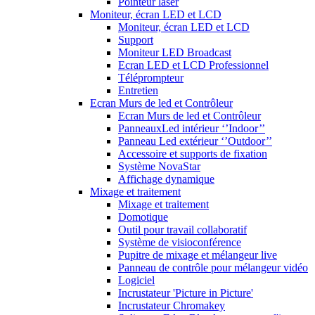
Pointeur laser
Moniteur, écran LED et LCD
Moniteur, écran LED et LCD
Support
Moniteur LED Broadcast
Ecran LED et LCD Professionnel
Téléprompteur
Entretien
Ecran Murs de led et Contrôleur
Ecran Murs de led et Contrôleur
PanneauxLed intérieur ‘’Indoor’’
Panneau Led extérieur ‘’Outdoor’’
Accessoire et supports de fixation
Système NovaStar
Affichage dynamique
Mixage et traitement
Mixage et traitement
Domotique
Outil pour travail collaboratif
Système de visioconférence
Pupitre de mixage et mélangeur live
Panneau de contrôle pour mélangeur vidéo
Logiciel
Incrustateur 'Picture in Picture'
Incrustateur Chromakey