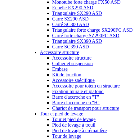
Monotube forte charge FX50 ASD
Echelle EX290 ASD
Triangulaire SX290 ASD
Carré SZ290 ASD
Carré SC300 ASD
Triangulaire forte charge SX290FC ASD
Carré forte charge SZ290FC ASD
Triangulaire SX390 ASD
Carré SC390 ASD
Accessoire structure
Accessoire structure
Collier et suspension
Embase
Kit de jonction
Accessoire spécifique
Accessoire pour totem en structure
Fixation murale et plafond
Barre d'accroche en ''T''
Barre d'accroche en ''H''
Chariot de transport pour structure
Tour et pied de levage
Tour et pied de levage
Pied de levage à treuil
Pied de levage à crémaillère
Tour de levage