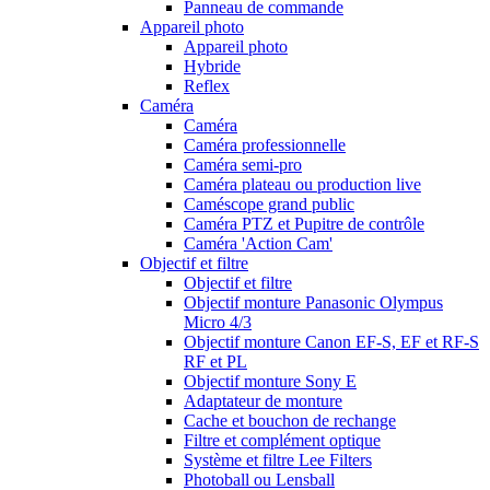
Panneau de commande
Appareil photo
Appareil photo
Hybride
Reflex
Caméra
Caméra
Caméra professionnelle
Caméra semi-pro
Caméra plateau ou production live
Caméscope grand public
Caméra PTZ et Pupitre de contrôle
Caméra 'Action Cam'
Objectif et filtre
Objectif et filtre
Objectif monture Panasonic Olympus
Micro 4/3
Objectif monture Canon EF-S, EF et RF-S
RF et PL
Objectif monture Sony E
Adaptateur de monture
Cache et bouchon de rechange
Filtre et complément optique
Système et filtre Lee Filters
Photoball ou Lensball