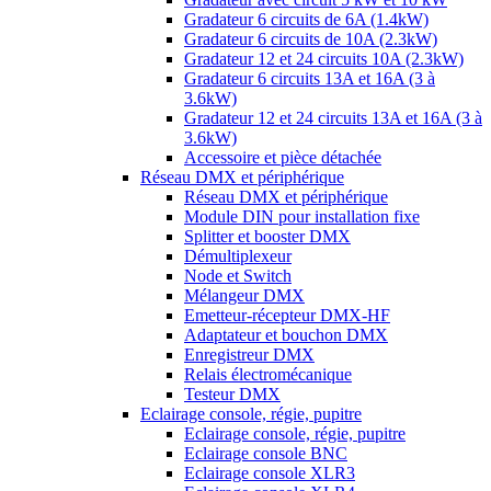
Gradateur 6 circuits de 6A (1.4kW)
Gradateur 6 circuits de 10A (2.3kW)
Gradateur 12 et 24 circuits 10A (2.3kW)
Gradateur 6 circuits 13A et 16A (3 à
3.6kW)
Gradateur 12 et 24 circuits 13A et 16A (3 à
3.6kW)
Accessoire et pièce détachée
Réseau DMX et périphérique
Réseau DMX et périphérique
Module DIN pour installation fixe
Splitter et booster DMX
Démultiplexeur
Node et Switch
Mélangeur DMX
Emetteur-récepteur DMX-HF
Adaptateur et bouchon DMX
Enregistreur DMX
Relais électromécanique
Testeur DMX
Eclairage console, régie, pupitre
Eclairage console, régie, pupitre
Eclairage console BNC
Eclairage console XLR3