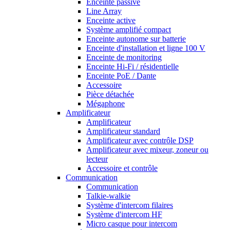
Enceinte passive
Line Array
Enceinte active
Système amplifié compact
Enceinte autonome sur batterie
Enceinte d'installation et ligne 100 V
Enceinte de monitoring
Enceinte Hi-Fi / résidentielle
Enceinte PoE / Dante
Accessoire
Pièce détachée
Mégaphone
Amplificateur
Amplificateur
Amplificateur standard
Amplificateur avec contrôle DSP
Amplificateur avec mixeur, zoneur ou
lecteur
Accessoire et contrôle
Communication
Communication
Talkie-walkie
Système d'intercom filaires
Système d'intercom HF
Micro casque pour intercom