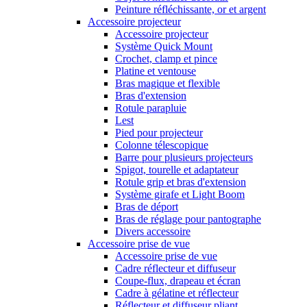
Peinture réfléchissante, or et argent
Accessoire projecteur
Accessoire projecteur
Système Quick Mount
Crochet, clamp et pince
Platine et ventouse
Bras magique et flexible
Bras d'extension
Rotule parapluie
Lest
Pied pour projecteur
Colonne télescopique
Barre pour plusieurs projecteurs
Spigot, tourelle et adaptateur
Rotule grip et bras d'extension
Système girafe et Light Boom
Bras de déport
Bras de réglage pour pantographe
Divers accessoire
Accessoire prise de vue
Accessoire prise de vue
Cadre réflecteur et diffuseur
Coupe-flux, drapeau et écran
Cadre à gélatine et réflecteur
Réflecteur et diffuseur pliant