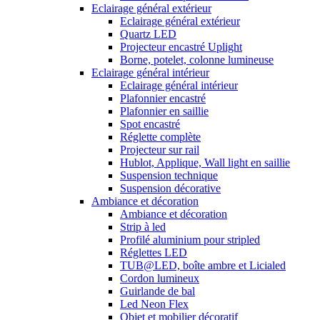
Eclairage général extérieur
Eclairage général extérieur
Quartz LED
Projecteur encastré Uplight
Borne, potelet, colonne lumineuse
Eclairage général intérieur
Eclairage général intérieur
Plafonnier encastré
Plafonnier en saillie
Spot encastré
Réglette complète
Projecteur sur rail
Hublot, Applique, Wall light en saillie
Suspension technique
Suspension décorative
Ambiance et décoration
Ambiance et décoration
Strip à led
Profilé aluminium pour stripled
Réglettes LED
TUB@LED, boîte ambre et Licialed
Cordon lumineux
Guirlande de bal
Led Neon Flex
Objet et mobilier décoratif