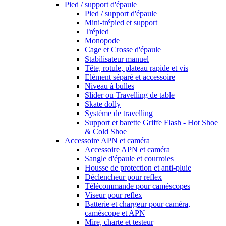
Pied / support d'épaule
Pied / support d'épaule
Mini-trépied et support
Trépied
Monopode
Cage et Crosse d'épaule
Stabilisateur manuel
Tête, rotule, plateau rapide et vis
Elément séparé et accessoire
Niveau à bulles
Slider ou Travelling de table
Skate dolly
Système de travelling
Support et barette Griffe Flash - Hot Shoe
& Cold Shoe
Accessoire APN et caméra
Accessoire APN et caméra
Sangle d'épaule et courroies
Housse de protection et anti-pluie
Déclencheur pour reflex
Télécommande pour caméscopes
Viseur pour reflex
Batterie et chargeur pour caméra,
caméscope et APN
Mire, charte et testeur