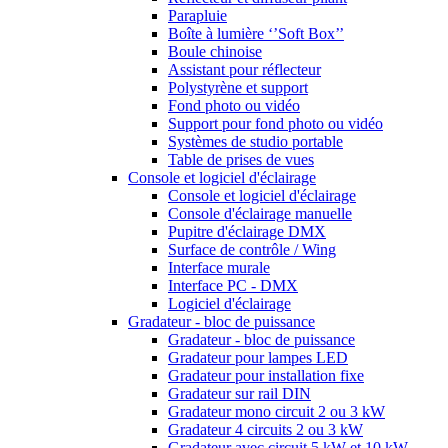
Parapluie
Boîte à lumière ‘’Soft Box’’
Boule chinoise
Assistant pour réflecteur
Polystyrène et support
Fond photo ou vidéo
Support pour fond photo ou vidéo
Systèmes de studio portable
Table de prises de vues
Console et logiciel d'éclairage
Console et logiciel d'éclairage
Console d'éclairage manuelle
Pupitre d'éclairage DMX
Surface de contrôle / Wing
Interface murale
Interface PC - DMX
Logiciel d'éclairage
Gradateur - bloc de puissance
Gradateur - bloc de puissance
Gradateur pour lampes LED
Gradateur pour installation fixe
Gradateur sur rail DIN
Gradateur mono circuit 2 ou 3 kW
Gradateur 4 circuits 2 ou 3 kW
Gradateur avec circuit 5 kW et 10 kW