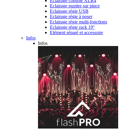
Eclairage console XLR4
Eclairage pupitre sur pince
Eclairage régie USB
Eclairage régie à poser
Eclairage régie multi-fonctions
Eclairage régie rack 19''
Elément séparé et accessoire
Infos
Infos