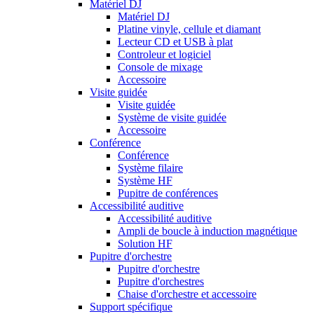
Matériel DJ
Matériel DJ
Platine vinyle, cellule et diamant
Lecteur CD et USB à plat
Controleur et logiciel
Console de mixage
Accessoire
Visite guidée
Visite guidée
Système de visite guidée
Accessoire
Conférence
Conférence
Système filaire
Système HF
Pupitre de conférences
Accessibilité auditive
Accessibilité auditive
Ampli de boucle à induction magnétique
Solution HF
Pupitre d'orchestre
Pupitre d'orchestre
Pupitre d'orchestres
Chaise d'orchestre et accessoire
Support spécifique