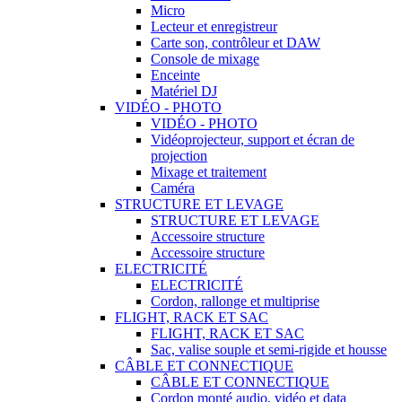
Micro
Lecteur et enregistreur
Carte son, contrôleur et DAW
Console de mixage
Enceinte
Matériel DJ
VIDÉO - PHOTO
VIDÉO - PHOTO
Vidéoprojecteur, support et écran de
projection
Mixage et traitement
Caméra
STRUCTURE ET LEVAGE
STRUCTURE ET LEVAGE
Accessoire structure
Accessoire structure
ELECTRICITÉ
ELECTRICITÉ
Cordon, rallonge et multiprise
FLIGHT, RACK ET SAC
FLIGHT, RACK ET SAC
Sac, valise souple et semi-rigide et housse
CÂBLE ET CONNECTIQUE
CÂBLE ET CONNECTIQUE
Cordon monté audio, vidéo et data