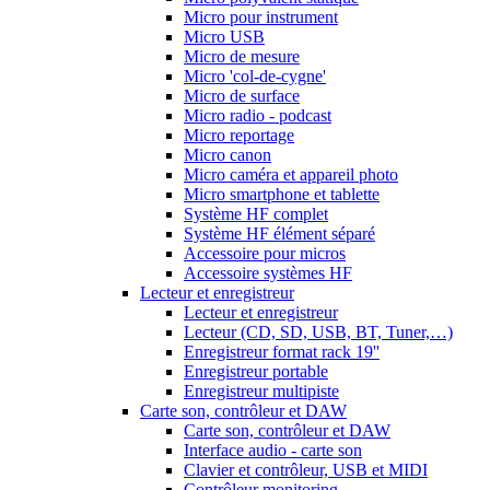
Micro pour instrument
Micro USB
Micro de mesure
Micro 'col-de-cygne'
Micro de surface
Micro radio - podcast
Micro reportage
Micro canon
Micro caméra et appareil photo
Micro smartphone et tablette
Système HF complet
Système HF élément séparé
Accessoire pour micros
Accessoire systèmes HF
Lecteur et enregistreur
Lecteur et enregistreur
Lecteur (CD, SD, USB, BT, Tuner,…)
Enregistreur format rack 19''
Enregistreur portable
Enregistreur multipiste
Carte son, contrôleur et DAW
Carte son, contrôleur et DAW
Interface audio - carte son
Clavier et contrôleur, USB et MIDI
Contrôleur monitoring