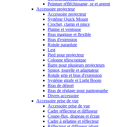
Peinture réfléchissante, or et argent
Accessoire projecteur
Accessoire projecteur
Système Quick Mount
Crochet, clamp et pince
Platine et ventouse
Bras magique et flexible
Bras d'extension
Rotule parapluie
Lest
Pied pour projecteur
Colonne télescopique
Barre pour plusieurs projecteurs
Spigot, tourelle et adaptateur
Rotule grip et bras d'extension
Système girafe et Light Boom
Bras de déport
Bras de réglage pour pantographe
Divers accessoire
Accessoire prise de vue
Accessoire prise de vue
Cadre réflecteur et diffuseur
Coupe-flux, drapeau et écran
Cadre à gélatine et réflecteur
Réflecteur et diffuseur pliant