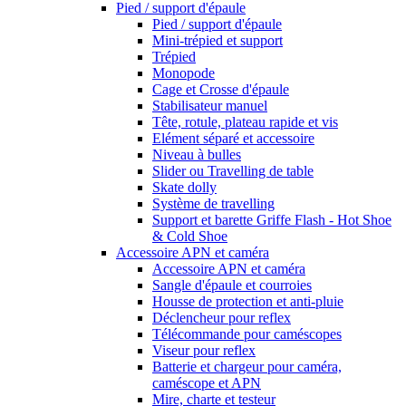
Pied / support d'épaule
Pied / support d'épaule
Mini-trépied et support
Trépied
Monopode
Cage et Crosse d'épaule
Stabilisateur manuel
Tête, rotule, plateau rapide et vis
Elément séparé et accessoire
Niveau à bulles
Slider ou Travelling de table
Skate dolly
Système de travelling
Support et barette Griffe Flash - Hot Shoe
& Cold Shoe
Accessoire APN et caméra
Accessoire APN et caméra
Sangle d'épaule et courroies
Housse de protection et anti-pluie
Déclencheur pour reflex
Télécommande pour caméscopes
Viseur pour reflex
Batterie et chargeur pour caméra,
caméscope et APN
Mire, charte et testeur