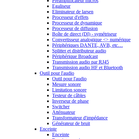
Préamplificateur micros
Egaliseur
Eliminateur de larsen
Processeur d'effets
Processeur de dynamique
Processeur de diffusion
Boîte de direct (DI) - symétriseur
Convertisseur analogique <> numérique
Périphériques DANTE, AVB, etc…
Splitter et distributeur audio
Périphérique Broadcast
Transmission audio par RJ45
Transmission audio HF et Bluetooth
Outil pour l'audio
Outil pour l'audio
Mesure sonore
Limitation sonore
Testeur de câbles
Inverseur de phase
Switcher
Atténuateur
Transformateur d'impédance
Générateur de bruit
Enceinte
Enceinte