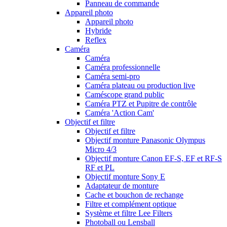
Panneau de commande
Appareil photo
Appareil photo
Hybride
Reflex
Caméra
Caméra
Caméra professionnelle
Caméra semi-pro
Caméra plateau ou production live
Caméscope grand public
Caméra PTZ et Pupitre de contrôle
Caméra 'Action Cam'
Objectif et filtre
Objectif et filtre
Objectif monture Panasonic Olympus
Micro 4/3
Objectif monture Canon EF-S, EF et RF-S
RF et PL
Objectif monture Sony E
Adaptateur de monture
Cache et bouchon de rechange
Filtre et complément optique
Système et filtre Lee Filters
Photoball ou Lensball