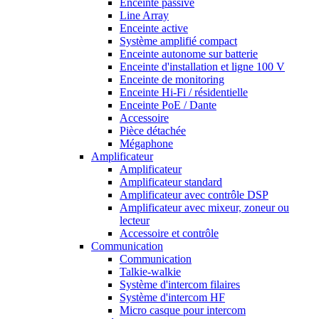
Enceinte passive
Line Array
Enceinte active
Système amplifié compact
Enceinte autonome sur batterie
Enceinte d'installation et ligne 100 V
Enceinte de monitoring
Enceinte Hi-Fi / résidentielle
Enceinte PoE / Dante
Accessoire
Pièce détachée
Mégaphone
Amplificateur
Amplificateur
Amplificateur standard
Amplificateur avec contrôle DSP
Amplificateur avec mixeur, zoneur ou
lecteur
Accessoire et contrôle
Communication
Communication
Talkie-walkie
Système d'intercom filaires
Système d'intercom HF
Micro casque pour intercom