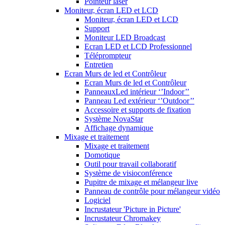
Pointeur laser
Moniteur, écran LED et LCD
Moniteur, écran LED et LCD
Support
Moniteur LED Broadcast
Ecran LED et LCD Professionnel
Téléprompteur
Entretien
Ecran Murs de led et Contrôleur
Ecran Murs de led et Contrôleur
PanneauxLed intérieur ‘’Indoor’’
Panneau Led extérieur ‘’Outdoor’’
Accessoire et supports de fixation
Système NovaStar
Affichage dynamique
Mixage et traitement
Mixage et traitement
Domotique
Outil pour travail collaboratif
Système de visioconférence
Pupitre de mixage et mélangeur live
Panneau de contrôle pour mélangeur vidéo
Logiciel
Incrustateur 'Picture in Picture'
Incrustateur Chromakey