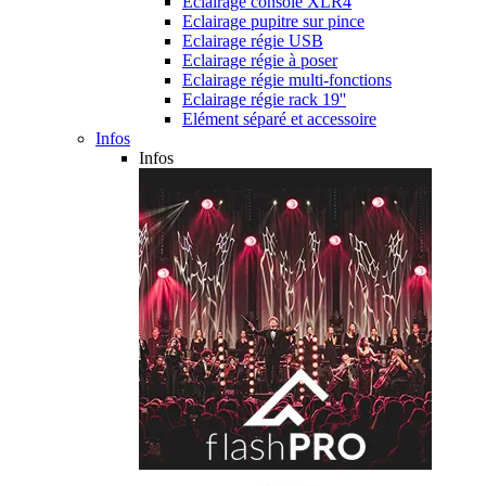
Eclairage console XLR4
Eclairage pupitre sur pince
Eclairage régie USB
Eclairage régie à poser
Eclairage régie multi-fonctions
Eclairage régie rack 19''
Elément séparé et accessoire
Infos
Infos