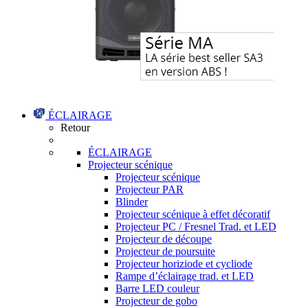
ÉCLAIRAGE
Retour
ÉCLAIRAGE
Projecteur scénique
Projecteur scénique
Projecteur PAR
Blinder
Projecteur scénique à effet décoratif
Projecteur PC / Fresnel Trad. et LED
Projecteur de découpe
Projecteur de poursuite
Projecteur horiziode et cycliode
Rampe d’éclairage trad. et LED
Barre LED couleur
Projecteur de gobo