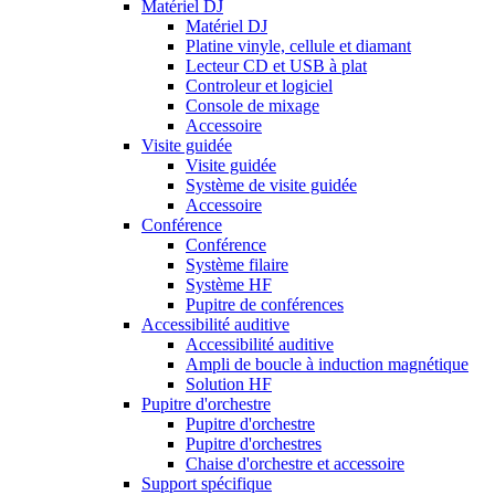
Matériel DJ
Matériel DJ
Platine vinyle, cellule et diamant
Lecteur CD et USB à plat
Controleur et logiciel
Console de mixage
Accessoire
Visite guidée
Visite guidée
Système de visite guidée
Accessoire
Conférence
Conférence
Système filaire
Système HF
Pupitre de conférences
Accessibilité auditive
Accessibilité auditive
Ampli de boucle à induction magnétique
Solution HF
Pupitre d'orchestre
Pupitre d'orchestre
Pupitre d'orchestres
Chaise d'orchestre et accessoire
Support spécifique