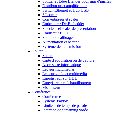
Splitter et Edge Blender pour mur d'images
Distributeur et amplificateur
Switch Ethernet et Hub USB
Sélecteur
Convertisseur et scaler
Embedder / De-Embedder
Sélecteur et scaler de présentation
Emulateur EDID
Sonde de calibrage
Alimentation et batterie
Système de transmission
Source
Source
Carte d'acquisition ou de capture
Accessoire informatique
Lecteur multimédias
Lecteur vidéo et multimédia
Enregistreur sur HDD
Enregistreur et échantillonneur
Visualiseur
Conférence
Conférence
Système Pavlov
Limiteur de temps de parole
Interface de Streaming vidéo