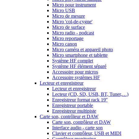
Micro pour instrument
Micro USB
Micro de mesure
Micro 'col-de-cygne'
Micro de surface
Micro radio - podcast
Micro reportage
Micro canon
Micro caméra et appareil photo
Micro smartphone et tablette
Système HF complet
Système HF élément séparé
Accessoire pour micros
Accessoire systèmes HF
Lecteur et enregistreur
Lecteur et enregistreur
Lecteur (CD, SD, USB, BT, Tuner,…)
Enregistreur format rack 19''
Enregistreur portable
Enregistreur multipiste
Carte son, contrôleur et DAW
Carte son, contrôleur et DAW
Interface audio - carte son
Clavier et contrôleur, USB et MIDI
Contrôleur monitoring