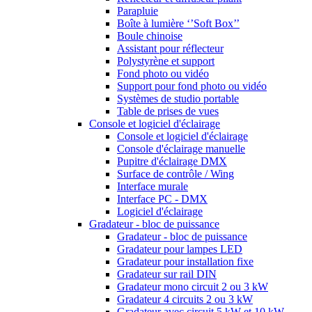
Parapluie
Boîte à lumière ‘’Soft Box’’
Boule chinoise
Assistant pour réflecteur
Polystyrène et support
Fond photo ou vidéo
Support pour fond photo ou vidéo
Systèmes de studio portable
Table de prises de vues
Console et logiciel d'éclairage
Console et logiciel d'éclairage
Console d'éclairage manuelle
Pupitre d'éclairage DMX
Surface de contrôle / Wing
Interface murale
Interface PC - DMX
Logiciel d'éclairage
Gradateur - bloc de puissance
Gradateur - bloc de puissance
Gradateur pour lampes LED
Gradateur pour installation fixe
Gradateur sur rail DIN
Gradateur mono circuit 2 ou 3 kW
Gradateur 4 circuits 2 ou 3 kW
Gradateur avec circuit 5 kW et 10 kW