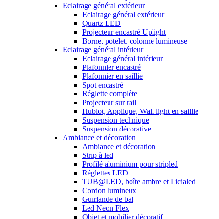
Eclairage général extérieur
Eclairage général extérieur
Quartz LED
Projecteur encastré Uplight
Borne, potelet, colonne lumineuse
Eclairage général intérieur
Eclairage général intérieur
Plafonnier encastré
Plafonnier en saillie
Spot encastré
Réglette complète
Projecteur sur rail
Hublot, Applique, Wall light en saillie
Suspension technique
Suspension décorative
Ambiance et décoration
Ambiance et décoration
Strip à led
Profilé aluminium pour stripled
Réglettes LED
TUB@LED, boîte ambre et Licialed
Cordon lumineux
Guirlande de bal
Led Neon Flex
Objet et mobilier décoratif