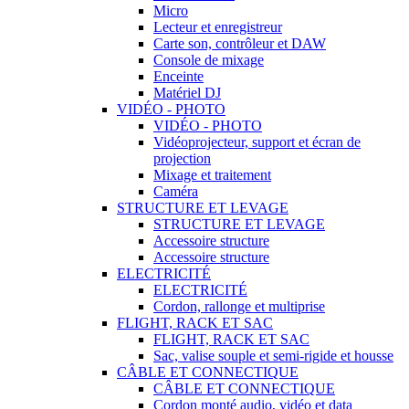
Micro
Lecteur et enregistreur
Carte son, contrôleur et DAW
Console de mixage
Enceinte
Matériel DJ
VIDÉO - PHOTO
VIDÉO - PHOTO
Vidéoprojecteur, support et écran de
projection
Mixage et traitement
Caméra
STRUCTURE ET LEVAGE
STRUCTURE ET LEVAGE
Accessoire structure
Accessoire structure
ELECTRICITÉ
ELECTRICITÉ
Cordon, rallonge et multiprise
FLIGHT, RACK ET SAC
FLIGHT, RACK ET SAC
Sac, valise souple et semi-rigide et housse
CÂBLE ET CONNECTIQUE
CÂBLE ET CONNECTIQUE
Cordon monté audio, vidéo et data