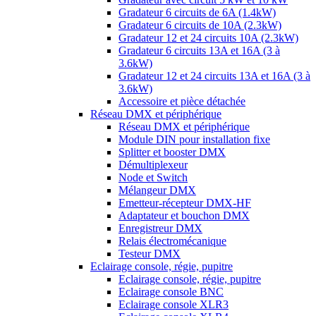
Gradateur 6 circuits de 6A (1.4kW)
Gradateur 6 circuits de 10A (2.3kW)
Gradateur 12 et 24 circuits 10A (2.3kW)
Gradateur 6 circuits 13A et 16A (3 à
3.6kW)
Gradateur 12 et 24 circuits 13A et 16A (3 à
3.6kW)
Accessoire et pièce détachée
Réseau DMX et périphérique
Réseau DMX et périphérique
Module DIN pour installation fixe
Splitter et booster DMX
Démultiplexeur
Node et Switch
Mélangeur DMX
Emetteur-récepteur DMX-HF
Adaptateur et bouchon DMX
Enregistreur DMX
Relais électromécanique
Testeur DMX
Eclairage console, régie, pupitre
Eclairage console, régie, pupitre
Eclairage console BNC
Eclairage console XLR3