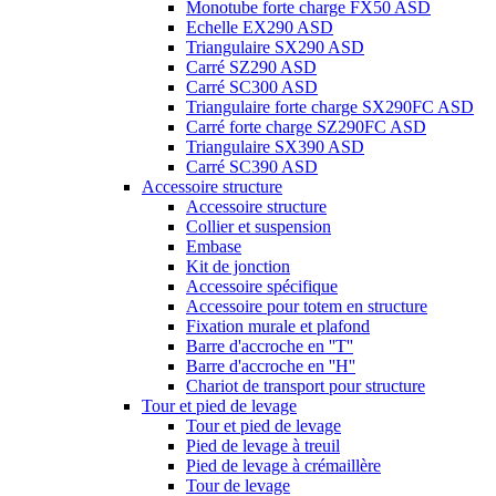
Monotube forte charge FX50 ASD
Echelle EX290 ASD
Triangulaire SX290 ASD
Carré SZ290 ASD
Carré SC300 ASD
Triangulaire forte charge SX290FC ASD
Carré forte charge SZ290FC ASD
Triangulaire SX390 ASD
Carré SC390 ASD
Accessoire structure
Accessoire structure
Collier et suspension
Embase
Kit de jonction
Accessoire spécifique
Accessoire pour totem en structure
Fixation murale et plafond
Barre d'accroche en ''T''
Barre d'accroche en ''H''
Chariot de transport pour structure
Tour et pied de levage
Tour et pied de levage
Pied de levage à treuil
Pied de levage à crémaillère
Tour de levage