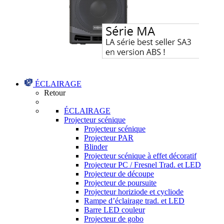
ÉCLAIRAGE
Retour
ÉCLAIRAGE
Projecteur scénique
Projecteur scénique
Projecteur PAR
Blinder
Projecteur scénique à effet décoratif
Projecteur PC / Fresnel Trad. et LED
Projecteur de découpe
Projecteur de poursuite
Projecteur horiziode et cycliode
Rampe d’éclairage trad. et LED
Barre LED couleur
Projecteur de gobo