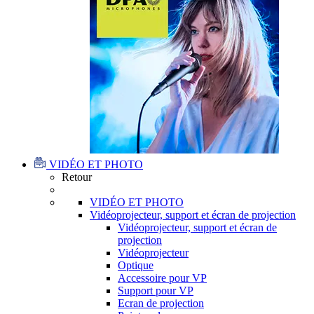
VIDÉO ET PHOTO
Retour
VIDÉO ET PHOTO
Vidéoprojecteur, support et écran de projection
Vidéoprojecteur, support et écran de
projection
Vidéoprojecteur
Optique
Accessoire pour VP
Support pour VP
Ecran de projection