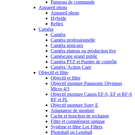
Panneau de commande
Appareil photo
Appareil photo
Hybride
Reflex
Caméra
Caméra
Caméra professionnelle
Caméra semi-pro
Caméra plateau ou production live
Caméscope grand public
Caméra PTZ et Pupitre de contrôle
Caméra 'Action Cam'
Objectif et filtre
Objectif et filtre
Objectif monture Panasonic Olympus
Micro 4/3
Objectif monture Canon EF-S, EF et RF-S
RF et PL
Objectif monture Sony E
Adaptateur de monture
Cache et bouchon de rechange
Filtre et complément optique
Système et filtre Lee Filters
Photoball ou Lensball