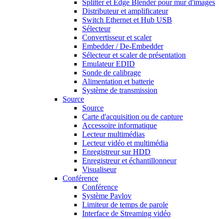
Splitter et Edge Blender pour mur d'images
Distributeur et amplificateur
Switch Ethernet et Hub USB
Sélecteur
Convertisseur et scaler
Embedder / De-Embedder
Sélecteur et scaler de présentation
Emulateur EDID
Sonde de calibrage
Alimentation et batterie
Système de transmission
Source
Source
Carte d'acquisition ou de capture
Accessoire informatique
Lecteur multimédias
Lecteur vidéo et multimédia
Enregistreur sur HDD
Enregistreur et échantillonneur
Visualiseur
Conférence
Conférence
Système Pavlov
Limiteur de temps de parole
Interface de Streaming vidéo