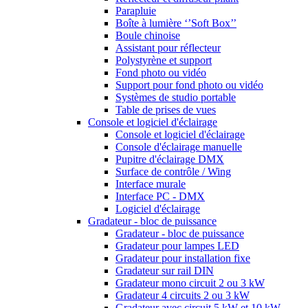
Parapluie
Boîte à lumière ‘’Soft Box’’
Boule chinoise
Assistant pour réflecteur
Polystyrène et support
Fond photo ou vidéo
Support pour fond photo ou vidéo
Systèmes de studio portable
Table de prises de vues
Console et logiciel d'éclairage
Console et logiciel d'éclairage
Console d'éclairage manuelle
Pupitre d'éclairage DMX
Surface de contrôle / Wing
Interface murale
Interface PC - DMX
Logiciel d'éclairage
Gradateur - bloc de puissance
Gradateur - bloc de puissance
Gradateur pour lampes LED
Gradateur pour installation fixe
Gradateur sur rail DIN
Gradateur mono circuit 2 ou 3 kW
Gradateur 4 circuits 2 ou 3 kW
Gradateur avec circuit 5 kW et 10 kW