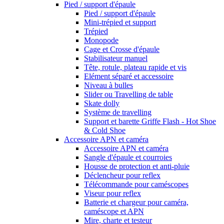
Pied / support d'épaule
Pied / support d'épaule
Mini-trépied et support
Trépied
Monopode
Cage et Crosse d'épaule
Stabilisateur manuel
Tête, rotule, plateau rapide et vis
Elément séparé et accessoire
Niveau à bulles
Slider ou Travelling de table
Skate dolly
Système de travelling
Support et barette Griffe Flash - Hot Shoe
& Cold Shoe
Accessoire APN et caméra
Accessoire APN et caméra
Sangle d'épaule et courroies
Housse de protection et anti-pluie
Déclencheur pour reflex
Télécommande pour caméscopes
Viseur pour reflex
Batterie et chargeur pour caméra,
caméscope et APN
Mire, charte et testeur