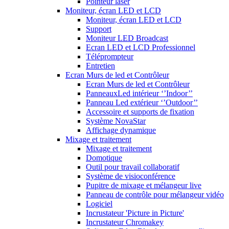
Pointeur laser
Moniteur, écran LED et LCD
Moniteur, écran LED et LCD
Support
Moniteur LED Broadcast
Ecran LED et LCD Professionnel
Téléprompteur
Entretien
Ecran Murs de led et Contrôleur
Ecran Murs de led et Contrôleur
PanneauxLed intérieur ‘’Indoor’’
Panneau Led extérieur ‘’Outdoor’’
Accessoire et supports de fixation
Système NovaStar
Affichage dynamique
Mixage et traitement
Mixage et traitement
Domotique
Outil pour travail collaboratif
Système de visioconférence
Pupitre de mixage et mélangeur live
Panneau de contrôle pour mélangeur vidéo
Logiciel
Incrustateur 'Picture in Picture'
Incrustateur Chromakey