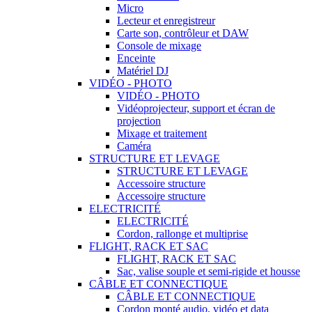
Micro
Lecteur et enregistreur
Carte son, contrôleur et DAW
Console de mixage
Enceinte
Matériel DJ
VIDÉO - PHOTO
VIDÉO - PHOTO
Vidéoprojecteur, support et écran de
projection
Mixage et traitement
Caméra
STRUCTURE ET LEVAGE
STRUCTURE ET LEVAGE
Accessoire structure
Accessoire structure
ELECTRICITÉ
ELECTRICITÉ
Cordon, rallonge et multiprise
FLIGHT, RACK ET SAC
FLIGHT, RACK ET SAC
Sac, valise souple et semi-rigide et housse
CÂBLE ET CONNECTIQUE
CÂBLE ET CONNECTIQUE
Cordon monté audio, vidéo et data