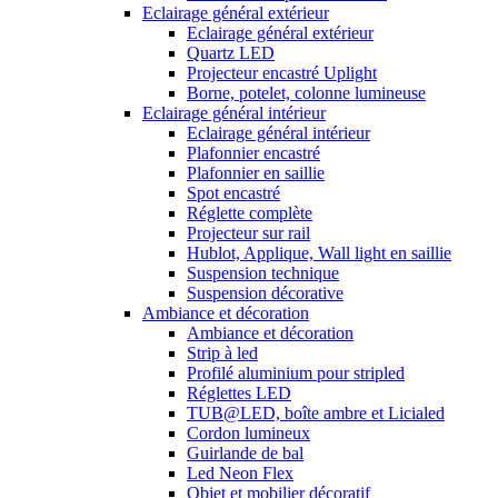
Eclairage général extérieur
Eclairage général extérieur
Quartz LED
Projecteur encastré Uplight
Borne, potelet, colonne lumineuse
Eclairage général intérieur
Eclairage général intérieur
Plafonnier encastré
Plafonnier en saillie
Spot encastré
Réglette complète
Projecteur sur rail
Hublot, Applique, Wall light en saillie
Suspension technique
Suspension décorative
Ambiance et décoration
Ambiance et décoration
Strip à led
Profilé aluminium pour stripled
Réglettes LED
TUB@LED, boîte ambre et Licialed
Cordon lumineux
Guirlande de bal
Led Neon Flex
Objet et mobilier décoratif