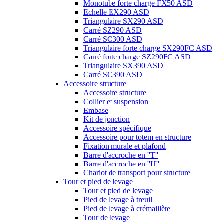
Monotube forte charge FX50 ASD
Echelle EX290 ASD
Triangulaire SX290 ASD
Carré SZ290 ASD
Carré SC300 ASD
Triangulaire forte charge SX290FC ASD
Carré forte charge SZ290FC ASD
Triangulaire SX390 ASD
Carré SC390 ASD
Accessoire structure
Accessoire structure
Collier et suspension
Embase
Kit de jonction
Accessoire spécifique
Accessoire pour totem en structure
Fixation murale et plafond
Barre d'accroche en ''T''
Barre d'accroche en ''H''
Chariot de transport pour structure
Tour et pied de levage
Tour et pied de levage
Pied de levage à treuil
Pied de levage à crémaillère
Tour de levage