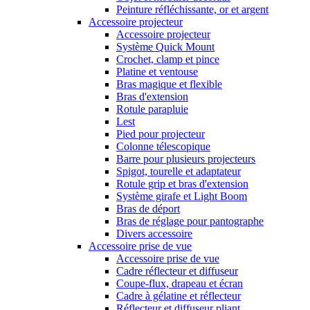
Peinture réfléchissante, or et argent
Accessoire projecteur
Accessoire projecteur
Système Quick Mount
Crochet, clamp et pince
Platine et ventouse
Bras magique et flexible
Bras d'extension
Rotule parapluie
Lest
Pied pour projecteur
Colonne télescopique
Barre pour plusieurs projecteurs
Spigot, tourelle et adaptateur
Rotule grip et bras d'extension
Système girafe et Light Boom
Bras de déport
Bras de réglage pour pantographe
Divers accessoire
Accessoire prise de vue
Accessoire prise de vue
Cadre réflecteur et diffuseur
Coupe-flux, drapeau et écran
Cadre à gélatine et réflecteur
Réflecteur et diffuseur pliant