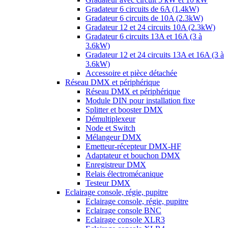
Gradateur 6 circuits de 6A (1.4kW)
Gradateur 6 circuits de 10A (2.3kW)
Gradateur 12 et 24 circuits 10A (2.3kW)
Gradateur 6 circuits 13A et 16A (3 à
3.6kW)
Gradateur 12 et 24 circuits 13A et 16A (3 à
3.6kW)
Accessoire et pièce détachée
Réseau DMX et périphérique
Réseau DMX et périphérique
Module DIN pour installation fixe
Splitter et booster DMX
Démultiplexeur
Node et Switch
Mélangeur DMX
Emetteur-récepteur DMX-HF
Adaptateur et bouchon DMX
Enregistreur DMX
Relais électromécanique
Testeur DMX
Eclairage console, régie, pupitre
Eclairage console, régie, pupitre
Eclairage console BNC
Eclairage console XLR3