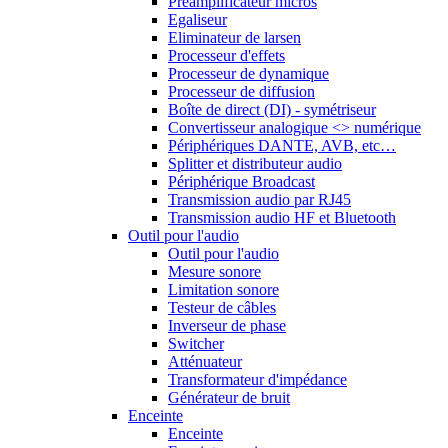
Préamplificateur micros
Egaliseur
Eliminateur de larsen
Processeur d'effets
Processeur de dynamique
Processeur de diffusion
Boîte de direct (DI) - symétriseur
Convertisseur analogique <> numérique
Périphériques DANTE, AVB, etc…
Splitter et distributeur audio
Périphérique Broadcast
Transmission audio par RJ45
Transmission audio HF et Bluetooth
Outil pour l'audio
Outil pour l'audio
Mesure sonore
Limitation sonore
Testeur de câbles
Inverseur de phase
Switcher
Atténuateur
Transformateur d'impédance
Générateur de bruit
Enceinte
Enceinte