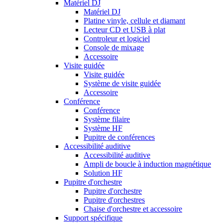
Matériel DJ
Matériel DJ
Platine vinyle, cellule et diamant
Lecteur CD et USB à plat
Controleur et logiciel
Console de mixage
Accessoire
Visite guidée
Visite guidée
Système de visite guidée
Accessoire
Conférence
Conférence
Système filaire
Système HF
Pupitre de conférences
Accessibilité auditive
Accessibilité auditive
Ampli de boucle à induction magnétique
Solution HF
Pupitre d'orchestre
Pupitre d'orchestre
Pupitre d'orchestres
Chaise d'orchestre et accessoire
Support spécifique