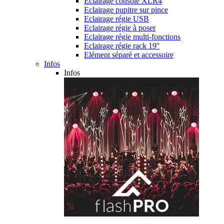
Eclairage console XLR4
Eclairage pupitre sur pince
Eclairage régie USB
Eclairage régie à poser
Eclairage régie multi-fonctions
Eclairage régie rack 19''
Elément séparé et accessoire
Infos
Infos