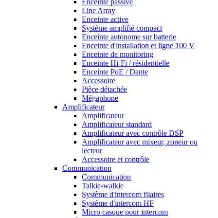
Enceinte passive
Line Array
Enceinte active
Système amplifié compact
Enceinte autonome sur batterie
Enceinte d'installation et ligne 100 V
Enceinte de monitoring
Enceinte Hi-Fi / résidentielle
Enceinte PoE / Dante
Accessoire
Pièce détachée
Mégaphone
Amplificateur
Amplificateur
Amplificateur standard
Amplificateur avec contrôle DSP
Amplificateur avec mixeur, zoneur ou
lecteur
Accessoire et contrôle
Communication
Communication
Talkie-walkie
Système d'intercom filaires
Système d'intercom HF
Micro casque pour intercom