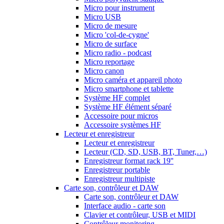
Micro pour instrument
Micro USB
Micro de mesure
Micro 'col-de-cygne'
Micro de surface
Micro radio - podcast
Micro reportage
Micro canon
Micro caméra et appareil photo
Micro smartphone et tablette
Système HF complet
Système HF élément séparé
Accessoire pour micros
Accessoire systèmes HF
Lecteur et enregistreur
Lecteur et enregistreur
Lecteur (CD, SD, USB, BT, Tuner,…)
Enregistreur format rack 19''
Enregistreur portable
Enregistreur multipiste
Carte son, contrôleur et DAW
Carte son, contrôleur et DAW
Interface audio - carte son
Clavier et contrôleur, USB et MIDI
Contrôleur monitoring