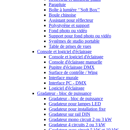
Parapluie
Boîte à lumière ‘’Soft Box’’
Boule chinoise
Assistant pour réflecteur
Polystyrène et support
Fond photo ou vidéo
Support pour fond photo ou vidéo
Systèmes de studio portable
Table de prises de vues
Console et logiciel d'éclairage
Console et logiciel d'éclairage
Console d'éclairage manuelle
Pupitre d'éclairage DMX
Surface de contrôle / Wing
Interface murale
Interface PC - DMX
Logiciel d'éclairage
Gradateur - bloc de puissance
Gradateur - bloc de puissance
Gradateur pour lampes LED
Gradateur pour installation fixe
Gradateur sur rail DIN
Gradateur mono circuit 2 ou 3 kW
Gradateur 4 circuits 2 ou 3 kW
Gradateur avec circuit 5 kW et 10 kW