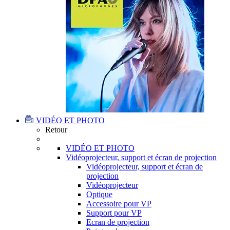
VIDÉO ET PHOTO
Retour
VIDÉO ET PHOTO
Vidéoprojecteur, support et écran de projection
Vidéoprojecteur, support et écran de
projection
Vidéoprojecteur
Optique
Accessoire pour VP
Support pour VP
Ecran de projection