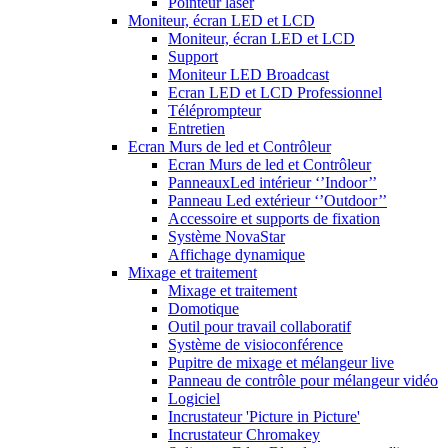
Pointeur laser
Moniteur, écran LED et LCD
Moniteur, écran LED et LCD
Support
Moniteur LED Broadcast
Ecran LED et LCD Professionnel
Téléprompteur
Entretien
Ecran Murs de led et Contrôleur
Ecran Murs de led et Contrôleur
PanneauxLed intérieur ‘’Indoor’’
Panneau Led extérieur ‘’Outdoor’’
Accessoire et supports de fixation
Système NovaStar
Affichage dynamique
Mixage et traitement
Mixage et traitement
Domotique
Outil pour travail collaboratif
Système de visioconférence
Pupitre de mixage et mélangeur live
Panneau de contrôle pour mélangeur vidéo
Logiciel
Incrustateur 'Picture in Picture'
Incrustateur Chromakey