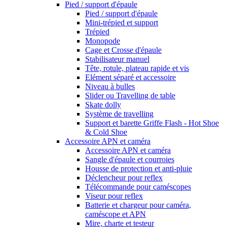
Pied / support d'épaule
Pied / support d'épaule
Mini-trépied et support
Trépied
Monopode
Cage et Crosse d'épaule
Stabilisateur manuel
Tête, rotule, plateau rapide et vis
Elément séparé et accessoire
Niveau à bulles
Slider ou Travelling de table
Skate dolly
Système de travelling
Support et barette Griffe Flash - Hot Shoe
& Cold Shoe
Accessoire APN et caméra
Accessoire APN et caméra
Sangle d'épaule et courroies
Housse de protection et anti-pluie
Déclencheur pour reflex
Télécommande pour caméscopes
Viseur pour reflex
Batterie et chargeur pour caméra,
caméscope et APN
Mire, charte et testeur