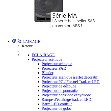
ÉCLAIRAGE
Retour
ÉCLAIRAGE
Projecteur scénique
Projecteur scénique
Projecteur PAR
Blinder
Projecteur scénique à effet décoratif
Projecteur PC / Fresnel Trad. et LED
Projecteur de découpe
Projecteur de poursuite
Projecteur horiziode et cycliode
Rampe d’éclairage trad. et LED
Barre LED couleur
Projecteur de gobo