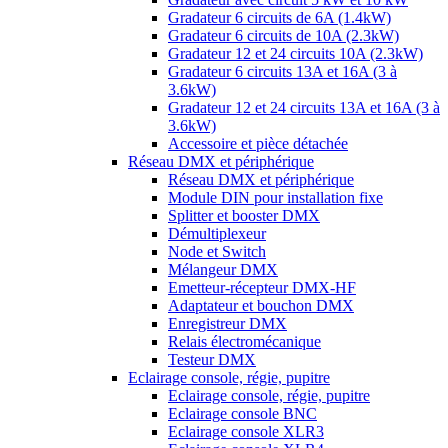
Gradateur 6 circuits de 6A (1.4kW)
Gradateur 6 circuits de 10A (2.3kW)
Gradateur 12 et 24 circuits 10A (2.3kW)
Gradateur 6 circuits 13A et 16A (3 à
3.6kW)
Gradateur 12 et 24 circuits 13A et 16A (3 à
3.6kW)
Accessoire et pièce détachée
Réseau DMX et périphérique
Réseau DMX et périphérique
Module DIN pour installation fixe
Splitter et booster DMX
Démultiplexeur
Node et Switch
Mélangeur DMX
Emetteur-récepteur DMX-HF
Adaptateur et bouchon DMX
Enregistreur DMX
Relais électromécanique
Testeur DMX
Eclairage console, régie, pupitre
Eclairage console, régie, pupitre
Eclairage console BNC
Eclairage console XLR3