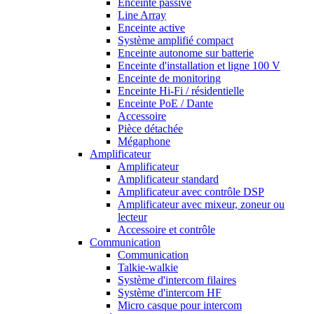
Enceinte passive
Line Array
Enceinte active
Système amplifié compact
Enceinte autonome sur batterie
Enceinte d'installation et ligne 100 V
Enceinte de monitoring
Enceinte Hi-Fi / résidentielle
Enceinte PoE / Dante
Accessoire
Pièce détachée
Mégaphone
Amplificateur
Amplificateur
Amplificateur standard
Amplificateur avec contrôle DSP
Amplificateur avec mixeur, zoneur ou
lecteur
Accessoire et contrôle
Communication
Communication
Talkie-walkie
Système d'intercom filaires
Système d'intercom HF
Micro casque pour intercom