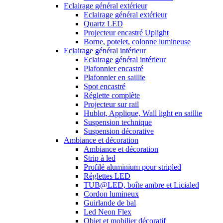
Eclairage général extérieur
Eclairage général extérieur
Quartz LED
Projecteur encastré Uplight
Borne, potelet, colonne lumineuse
Eclairage général intérieur
Eclairage général intérieur
Plafonnier encastré
Plafonnier en saillie
Spot encastré
Réglette complète
Projecteur sur rail
Hublot, Applique, Wall light en saillie
Suspension technique
Suspension décorative
Ambiance et décoration
Ambiance et décoration
Strip à led
Profilé aluminium pour stripled
Réglettes LED
TUB@LED, boîte ambre et Licialed
Cordon lumineux
Guirlande de bal
Led Neon Flex
Objet et mobilier décoratif