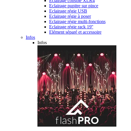
Eclairage console XLR4
Eclairage pupitre sur pince
Eclairage régie USB
Eclairage régie à poser
Eclairage régie multi-fonctions
Eclairage régie rack 19''
Elément séparé et accessoire
Infos
Infos