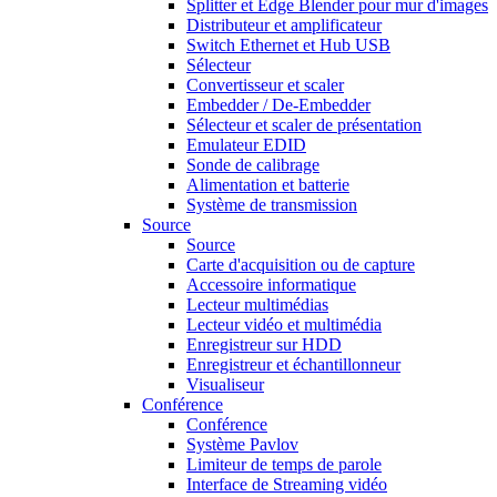
Splitter et Edge Blender pour mur d'images
Distributeur et amplificateur
Switch Ethernet et Hub USB
Sélecteur
Convertisseur et scaler
Embedder / De-Embedder
Sélecteur et scaler de présentation
Emulateur EDID
Sonde de calibrage
Alimentation et batterie
Système de transmission
Source
Source
Carte d'acquisition ou de capture
Accessoire informatique
Lecteur multimédias
Lecteur vidéo et multimédia
Enregistreur sur HDD
Enregistreur et échantillonneur
Visualiseur
Conférence
Conférence
Système Pavlov
Limiteur de temps de parole
Interface de Streaming vidéo