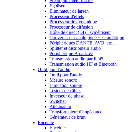
Préamplificateur micros
Egaliseur
Eliminateur de larsen
Processeur d'effets
Processeur de dynamique
Processeur de diffusion
Boîte de direct (DI) - symétriseur
Convertisseur analogique <> numérique
Périphériques DANTE, AVB, etc…
Splitter et distributeur audio
Périphérique Broadcast
Transmission audio par RJ45
Transmission audio HF et Bluetooth
Outil pour l'audio
Outil pour l'audio
Mesure sonore
Limitation sonore
Testeur de câbles
Inverseur de phase
Switcher
Atténuateur
Transformateur d'impédance
Générateur de bruit
Enceinte
Enceinte