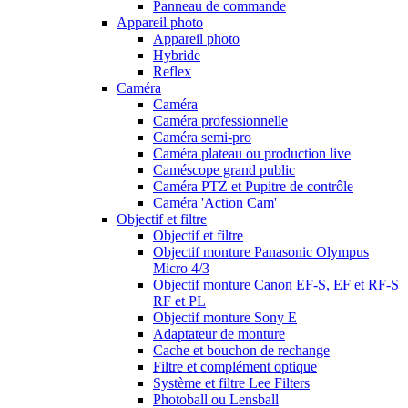
Panneau de commande
Appareil photo
Appareil photo
Hybride
Reflex
Caméra
Caméra
Caméra professionnelle
Caméra semi-pro
Caméra plateau ou production live
Caméscope grand public
Caméra PTZ et Pupitre de contrôle
Caméra 'Action Cam'
Objectif et filtre
Objectif et filtre
Objectif monture Panasonic Olympus
Micro 4/3
Objectif monture Canon EF-S, EF et RF-S
RF et PL
Objectif monture Sony E
Adaptateur de monture
Cache et bouchon de rechange
Filtre et complément optique
Système et filtre Lee Filters
Photoball ou Lensball