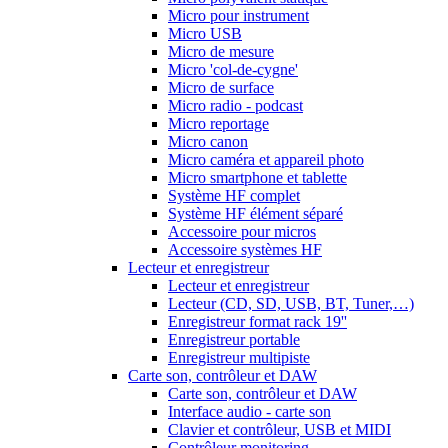
Micro pour instrument
Micro USB
Micro de mesure
Micro 'col-de-cygne'
Micro de surface
Micro radio - podcast
Micro reportage
Micro canon
Micro caméra et appareil photo
Micro smartphone et tablette
Système HF complet
Système HF élément séparé
Accessoire pour micros
Accessoire systèmes HF
Lecteur et enregistreur
Lecteur et enregistreur
Lecteur (CD, SD, USB, BT, Tuner,…)
Enregistreur format rack 19''
Enregistreur portable
Enregistreur multipiste
Carte son, contrôleur et DAW
Carte son, contrôleur et DAW
Interface audio - carte son
Clavier et contrôleur, USB et MIDI
Contrôleur monitoring