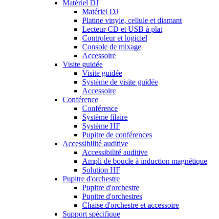
Matériel DJ
Matériel DJ
Platine vinyle, cellule et diamant
Lecteur CD et USB à plat
Controleur et logiciel
Console de mixage
Accessoire
Visite guidée
Visite guidée
Système de visite guidée
Accessoire
Conférence
Conférence
Système filaire
Système HF
Pupitre de conférences
Accessibilité auditive
Accessibilité auditive
Ampli de boucle à induction magnétique
Solution HF
Pupitre d'orchestre
Pupitre d'orchestre
Pupitre d'orchestres
Chaise d'orchestre et accessoire
Support spécifique