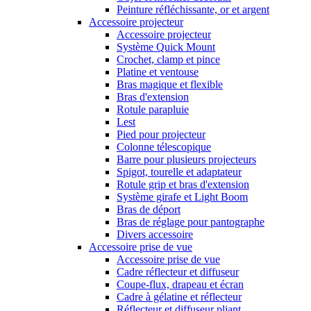
Peinture réfléchissante, or et argent
Accessoire projecteur
Accessoire projecteur
Système Quick Mount
Crochet, clamp et pince
Platine et ventouse
Bras magique et flexible
Bras d'extension
Rotule parapluie
Lest
Pied pour projecteur
Colonne télescopique
Barre pour plusieurs projecteurs
Spigot, tourelle et adaptateur
Rotule grip et bras d'extension
Système girafe et Light Boom
Bras de déport
Bras de réglage pour pantographe
Divers accessoire
Accessoire prise de vue
Accessoire prise de vue
Cadre réflecteur et diffuseur
Coupe-flux, drapeau et écran
Cadre à gélatine et réflecteur
Réflecteur et diffuseur pliant