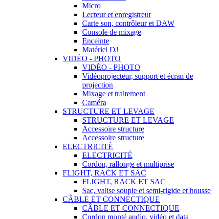
Micro
Lecteur et enregistreur
Carte son, contrôleur et DAW
Console de mixage
Enceinte
Matériel DJ
VIDÉO - PHOTO
VIDÉO - PHOTO
Vidéoprojecteur, support et écran de
projection
Mixage et traitement
Caméra
STRUCTURE ET LEVAGE
STRUCTURE ET LEVAGE
Accessoire structure
Accessoire structure
ELECTRICITÉ
ELECTRICITÉ
Cordon, rallonge et multiprise
FLIGHT, RACK ET SAC
FLIGHT, RACK ET SAC
Sac, valise souple et semi-rigide et housse
CÂBLE ET CONNECTIQUE
CÂBLE ET CONNECTIQUE
Cordon monté audio, vidéo et data