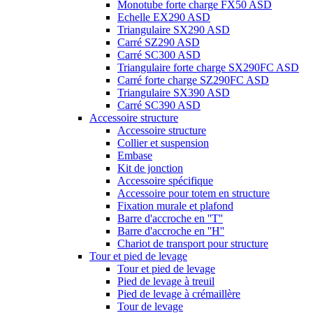
Monotube forte charge FX50 ASD
Echelle EX290 ASD
Triangulaire SX290 ASD
Carré SZ290 ASD
Carré SC300 ASD
Triangulaire forte charge SX290FC ASD
Carré forte charge SZ290FC ASD
Triangulaire SX390 ASD
Carré SC390 ASD
Accessoire structure
Accessoire structure
Collier et suspension
Embase
Kit de jonction
Accessoire spécifique
Accessoire pour totem en structure
Fixation murale et plafond
Barre d'accroche en ''T''
Barre d'accroche en ''H''
Chariot de transport pour structure
Tour et pied de levage
Tour et pied de levage
Pied de levage à treuil
Pied de levage à crémaillère
Tour de levage