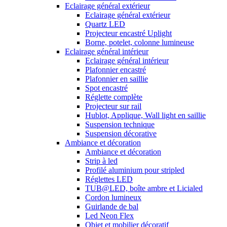
Eclairage général extérieur
Eclairage général extérieur
Quartz LED
Projecteur encastré Uplight
Borne, potelet, colonne lumineuse
Eclairage général intérieur
Eclairage général intérieur
Plafonnier encastré
Plafonnier en saillie
Spot encastré
Réglette complète
Projecteur sur rail
Hublot, Applique, Wall light en saillie
Suspension technique
Suspension décorative
Ambiance et décoration
Ambiance et décoration
Strip à led
Profilé aluminium pour stripled
Réglettes LED
TUB@LED, boîte ambre et Licialed
Cordon lumineux
Guirlande de bal
Led Neon Flex
Objet et mobilier décoratif