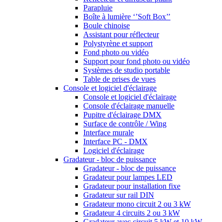
Parapluie
Boîte à lumière ‘’Soft Box’’
Boule chinoise
Assistant pour réflecteur
Polystyrène et support
Fond photo ou vidéo
Support pour fond photo ou vidéo
Systèmes de studio portable
Table de prises de vues
Console et logiciel d'éclairage
Console et logiciel d'éclairage
Console d'éclairage manuelle
Pupitre d'éclairage DMX
Surface de contrôle / Wing
Interface murale
Interface PC - DMX
Logiciel d'éclairage
Gradateur - bloc de puissance
Gradateur - bloc de puissance
Gradateur pour lampes LED
Gradateur pour installation fixe
Gradateur sur rail DIN
Gradateur mono circuit 2 ou 3 kW
Gradateur 4 circuits 2 ou 3 kW
Gradateur avec circuit 5 kW et 10 kW