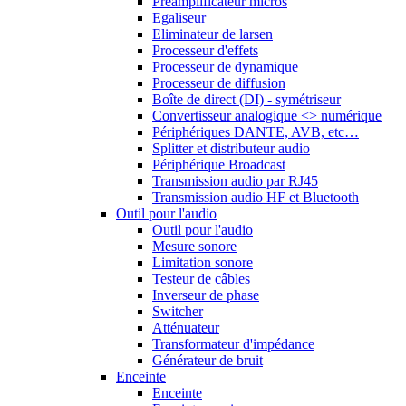
Préamplificateur micros
Egaliseur
Eliminateur de larsen
Processeur d'effets
Processeur de dynamique
Processeur de diffusion
Boîte de direct (DI) - symétriseur
Convertisseur analogique <> numérique
Périphériques DANTE, AVB, etc…
Splitter et distributeur audio
Périphérique Broadcast
Transmission audio par RJ45
Transmission audio HF et Bluetooth
Outil pour l'audio
Outil pour l'audio
Mesure sonore
Limitation sonore
Testeur de câbles
Inverseur de phase
Switcher
Atténuateur
Transformateur d'impédance
Générateur de bruit
Enceinte
Enceinte