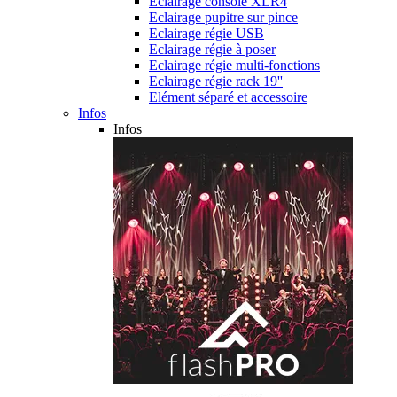
Eclairage console XLR4
Eclairage pupitre sur pince
Eclairage régie USB
Eclairage régie à poser
Eclairage régie multi-fonctions
Eclairage régie rack 19''
Elément séparé et accessoire
Infos
Infos