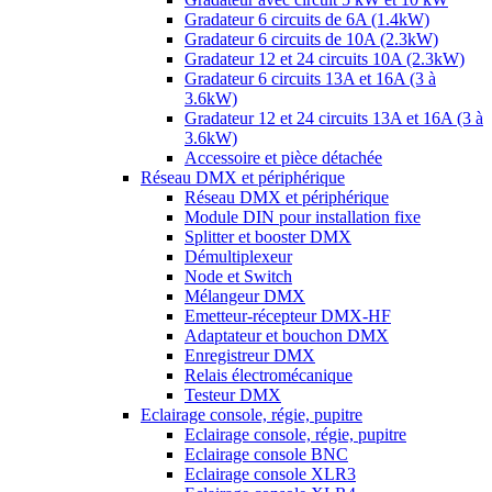
Gradateur 6 circuits de 6A (1.4kW)
Gradateur 6 circuits de 10A (2.3kW)
Gradateur 12 et 24 circuits 10A (2.3kW)
Gradateur 6 circuits 13A et 16A (3 à
3.6kW)
Gradateur 12 et 24 circuits 13A et 16A (3 à
3.6kW)
Accessoire et pièce détachée
Réseau DMX et périphérique
Réseau DMX et périphérique
Module DIN pour installation fixe
Splitter et booster DMX
Démultiplexeur
Node et Switch
Mélangeur DMX
Emetteur-récepteur DMX-HF
Adaptateur et bouchon DMX
Enregistreur DMX
Relais électromécanique
Testeur DMX
Eclairage console, régie, pupitre
Eclairage console, régie, pupitre
Eclairage console BNC
Eclairage console XLR3