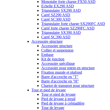
Monotube forte charge FX50 ASD
Echelle EX290 ASD
Triangulaire SX290 ASD
Carré SZ290 ASD
Carré SC300 ASD
Triangulaire forte charge SX290FC ASD
Carré forte charge SZ290FC ASD
Triangulaire SX390 ASD
Carré SC390 ASD
Accessoire structure
Accessoire structure
Collier et suspension
Embase
Kit de jonction
Accessoire spécifique
Accessoire pour totem en structure
Fixation murale et plafond
Barre d'accroche en ''T''
Barre d'accroche en ''H''
Chariot de transport pour structure
Tour et pied de levage
Tour et pied de levage
Pied de levage à treuil
Pied de levage à crémaillère
Tour de levage