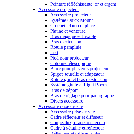
Peinture réfléchissante, or et argent
Accessoire projecteur
Accessoire projecteur
Système Quick Mount
Crochet, clamp et pince
Platine et ventouse
Bras magique et flexible
Bras d'extension
Rotule parapluie
Lest
Pied pour projecteur
Colonne télescopique
Barre pour plusieurs projecteurs
Spigot, tourelle et adaptateur
Rotule grip et bras d'extension
Système girafe et Light Boom
Bras de déport
Bras de réglage pour pantographe
Divers accessoire
Accessoire prise de vue
Accessoire prise de vue
Cadre réflecteur et diffuseur
Coupe-flux, drapeau et écran
Cadre à gélatine et réflecteur
Réflecteur et diffuseur pliant