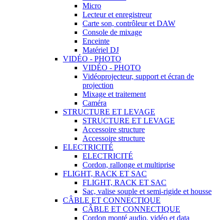
Micro
Lecteur et enregistreur
Carte son, contrôleur et DAW
Console de mixage
Enceinte
Matériel DJ
VIDÉO - PHOTO
VIDÉO - PHOTO
Vidéoprojecteur, support et écran de
projection
Mixage et traitement
Caméra
STRUCTURE ET LEVAGE
STRUCTURE ET LEVAGE
Accessoire structure
Accessoire structure
ELECTRICITÉ
ELECTRICITÉ
Cordon, rallonge et multiprise
FLIGHT, RACK ET SAC
FLIGHT, RACK ET SAC
Sac, valise souple et semi-rigide et housse
CÂBLE ET CONNECTIQUE
CÂBLE ET CONNECTIQUE
Cordon monté audio, vidéo et data