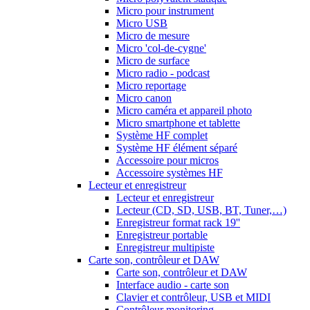
Micro pour instrument
Micro USB
Micro de mesure
Micro 'col-de-cygne'
Micro de surface
Micro radio - podcast
Micro reportage
Micro canon
Micro caméra et appareil photo
Micro smartphone et tablette
Système HF complet
Système HF élément séparé
Accessoire pour micros
Accessoire systèmes HF
Lecteur et enregistreur
Lecteur et enregistreur
Lecteur (CD, SD, USB, BT, Tuner,…)
Enregistreur format rack 19''
Enregistreur portable
Enregistreur multipiste
Carte son, contrôleur et DAW
Carte son, contrôleur et DAW
Interface audio - carte son
Clavier et contrôleur, USB et MIDI
Contrôleur monitoring