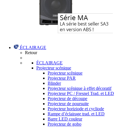
ÉCLAIRAGE
Retour
ÉCLAIRAGE
Projecteur scénique
Projecteur scénique
Projecteur PAR
Blinder
Projecteur scénique à effet décoratif
Projecteur PC / Fresnel Trad. et LED
Projecteur de découpe
Projecteur de poursuite
Projecteur horiziode et cycliode
Rampe d’éclairage trad. et LED
Barre LED couleur
Projecteur de gobo