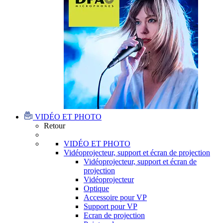
VIDÉO ET PHOTO
Retour
VIDÉO ET PHOTO
Vidéoprojecteur, support et écran de projection
Vidéoprojecteur, support et écran de
projection
Vidéoprojecteur
Optique
Accessoire pour VP
Support pour VP
Ecran de projection