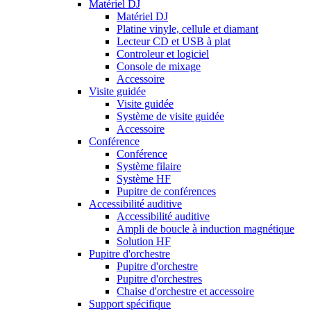
Matériel DJ
Matériel DJ
Platine vinyle, cellule et diamant
Lecteur CD et USB à plat
Controleur et logiciel
Console de mixage
Accessoire
Visite guidée
Visite guidée
Système de visite guidée
Accessoire
Conférence
Conférence
Système filaire
Système HF
Pupitre de conférences
Accessibilité auditive
Accessibilité auditive
Ampli de boucle à induction magnétique
Solution HF
Pupitre d'orchestre
Pupitre d'orchestre
Pupitre d'orchestres
Chaise d'orchestre et accessoire
Support spécifique