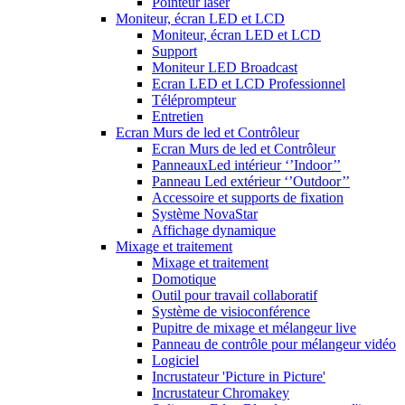
Pointeur laser
Moniteur, écran LED et LCD
Moniteur, écran LED et LCD
Support
Moniteur LED Broadcast
Ecran LED et LCD Professionnel
Téléprompteur
Entretien
Ecran Murs de led et Contrôleur
Ecran Murs de led et Contrôleur
PanneauxLed intérieur ‘’Indoor’’
Panneau Led extérieur ‘’Outdoor’’
Accessoire et supports de fixation
Système NovaStar
Affichage dynamique
Mixage et traitement
Mixage et traitement
Domotique
Outil pour travail collaboratif
Système de visioconférence
Pupitre de mixage et mélangeur live
Panneau de contrôle pour mélangeur vidéo
Logiciel
Incrustateur 'Picture in Picture'
Incrustateur Chromakey