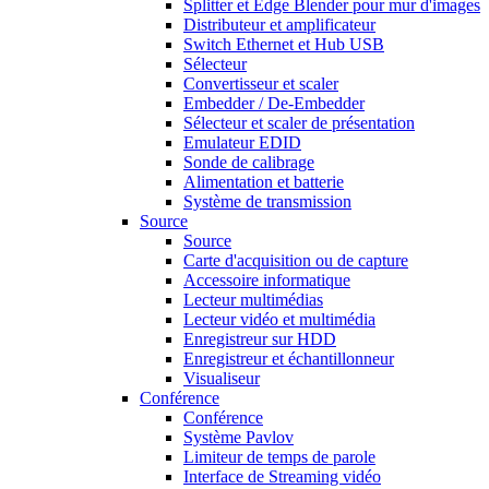
Splitter et Edge Blender pour mur d'images
Distributeur et amplificateur
Switch Ethernet et Hub USB
Sélecteur
Convertisseur et scaler
Embedder / De-Embedder
Sélecteur et scaler de présentation
Emulateur EDID
Sonde de calibrage
Alimentation et batterie
Système de transmission
Source
Source
Carte d'acquisition ou de capture
Accessoire informatique
Lecteur multimédias
Lecteur vidéo et multimédia
Enregistreur sur HDD
Enregistreur et échantillonneur
Visualiseur
Conférence
Conférence
Système Pavlov
Limiteur de temps de parole
Interface de Streaming vidéo