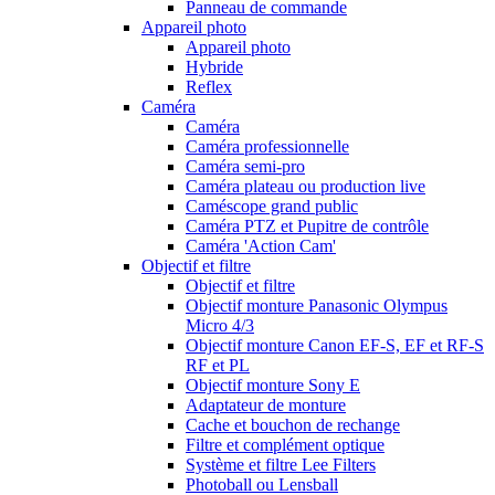
Panneau de commande
Appareil photo
Appareil photo
Hybride
Reflex
Caméra
Caméra
Caméra professionnelle
Caméra semi-pro
Caméra plateau ou production live
Caméscope grand public
Caméra PTZ et Pupitre de contrôle
Caméra 'Action Cam'
Objectif et filtre
Objectif et filtre
Objectif monture Panasonic Olympus
Micro 4/3
Objectif monture Canon EF-S, EF et RF-S
RF et PL
Objectif monture Sony E
Adaptateur de monture
Cache et bouchon de rechange
Filtre et complément optique
Système et filtre Lee Filters
Photoball ou Lensball