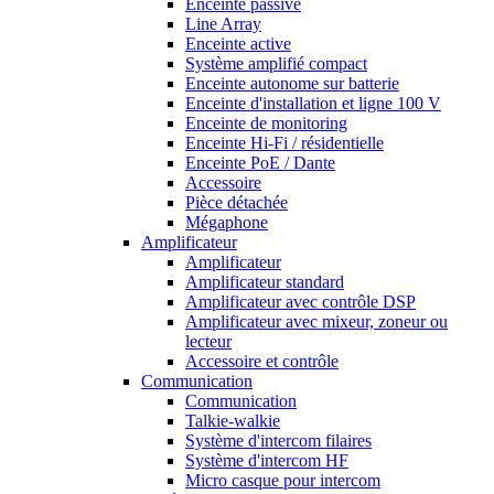
Enceinte passive
Line Array
Enceinte active
Système amplifié compact
Enceinte autonome sur batterie
Enceinte d'installation et ligne 100 V
Enceinte de monitoring
Enceinte Hi-Fi / résidentielle
Enceinte PoE / Dante
Accessoire
Pièce détachée
Mégaphone
Amplificateur
Amplificateur
Amplificateur standard
Amplificateur avec contrôle DSP
Amplificateur avec mixeur, zoneur ou
lecteur
Accessoire et contrôle
Communication
Communication
Talkie-walkie
Système d'intercom filaires
Système d'intercom HF
Micro casque pour intercom