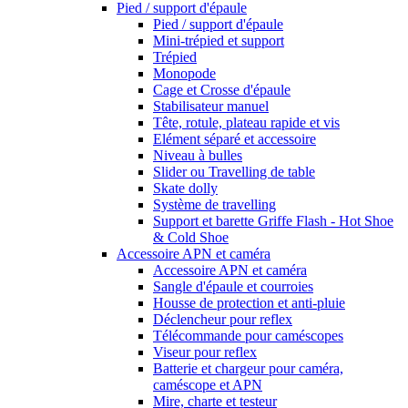
Pied / support d'épaule
Pied / support d'épaule
Mini-trépied et support
Trépied
Monopode
Cage et Crosse d'épaule
Stabilisateur manuel
Tête, rotule, plateau rapide et vis
Elément séparé et accessoire
Niveau à bulles
Slider ou Travelling de table
Skate dolly
Système de travelling
Support et barette Griffe Flash - Hot Shoe
& Cold Shoe
Accessoire APN et caméra
Accessoire APN et caméra
Sangle d'épaule et courroies
Housse de protection et anti-pluie
Déclencheur pour reflex
Télécommande pour caméscopes
Viseur pour reflex
Batterie et chargeur pour caméra,
caméscope et APN
Mire, charte et testeur