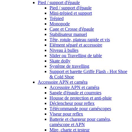
Pied / support d'épaule
Pied / support d'épaule
Mini-trépied et support
Trépied
Monopode
Cage et Crosse d'épaule
Stabilisateur manuel
Tête, rotule, plateau rapide et vis
Elément séparé et accessoire
Niveau à bulles
Slider ou Travelling de table
Skate dolly
Système de travelling
Support et barette Griffe Flash - Hot Shoe
& Cold Shoe
Accessoire APN et caméra
Accessoire APN et caméra
Sangle d'épaule et courroies
Housse de protection et anti-pluie
Déclencheur pour reflex
Télécommande pour caméscopes
Viseur pour reflex
Batterie et chargeur pour caméra,
caméscope et APN
Mire, charte et testeur