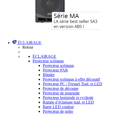
ÉCLAIRAGE
Retour
ÉCLAIRAGE
Projecteur scénique
Projecteur scénique
Projecteur PAR
Blinder
Projecteur scénique à effet décoratif
Projecteur PC / Fresnel Trad. et LED
Projecteur de découpe
Projecteur de poursuite
Projecteur horiziode et cycliode
Rampe d’éclairage trad. et LED
Barre LED couleur
Projecteur de gobo