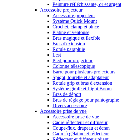
Peinture réfléchissante, or et argent
Accessoire projecteur
Accessoire projecteur
Système Quick Mount
Crochet, clamp et pince
Platine et ventouse
Bras magique et flexible
Bras d'extension
Rotule parapluie
Lest
Pied pour projecteur
Colonne télescopique
Barre pour plusieurs projecteurs
Spigot, tourelle et adaptateur
Rotule grip et bras d'extension
Système girafe et Light Boom
Bras de déport
Bras de réglage pour pantographe
Divers accessoire
Accessoire prise de vue
Accessoire prise de vue
Cadre réflecteur et diffuseur
Coupe-flux, drapeau et écran
Cadre à gélatine et réflecteur
Réflecteur et diffuseur pliant