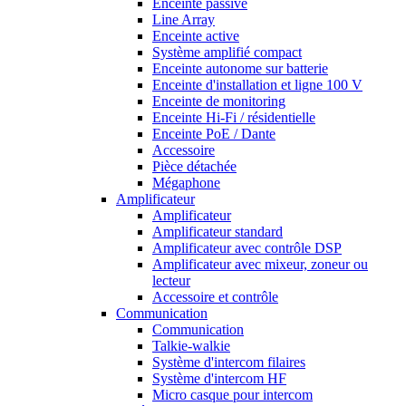
Enceinte passive
Line Array
Enceinte active
Système amplifié compact
Enceinte autonome sur batterie
Enceinte d'installation et ligne 100 V
Enceinte de monitoring
Enceinte Hi-Fi / résidentielle
Enceinte PoE / Dante
Accessoire
Pièce détachée
Mégaphone
Amplificateur
Amplificateur
Amplificateur standard
Amplificateur avec contrôle DSP
Amplificateur avec mixeur, zoneur ou
lecteur
Accessoire et contrôle
Communication
Communication
Talkie-walkie
Système d'intercom filaires
Système d'intercom HF
Micro casque pour intercom