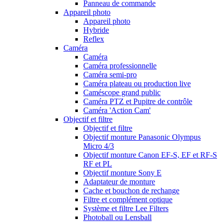
Panneau de commande
Appareil photo
Appareil photo
Hybride
Reflex
Caméra
Caméra
Caméra professionnelle
Caméra semi-pro
Caméra plateau ou production live
Caméscope grand public
Caméra PTZ et Pupitre de contrôle
Caméra 'Action Cam'
Objectif et filtre
Objectif et filtre
Objectif monture Panasonic Olympus
Micro 4/3
Objectif monture Canon EF-S, EF et RF-S
RF et PL
Objectif monture Sony E
Adaptateur de monture
Cache et bouchon de rechange
Filtre et complément optique
Système et filtre Lee Filters
Photoball ou Lensball