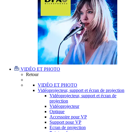
VIDÉO ET PHOTO
Retour
VIDÉO ET PHOTO
Vidéoprojecteur, support et écran de projection
Vidéoprojecteur, support et écran de
projection
Vidéoprojecteur
Optique
Accessoire pour VP
Support pour VP
Ecran de projection