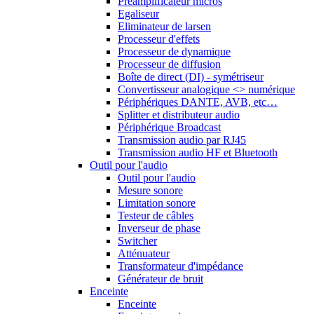
Préamplificateur micros
Egaliseur
Eliminateur de larsen
Processeur d'effets
Processeur de dynamique
Processeur de diffusion
Boîte de direct (DI) - symétriseur
Convertisseur analogique <> numérique
Périphériques DANTE, AVB, etc…
Splitter et distributeur audio
Périphérique Broadcast
Transmission audio par RJ45
Transmission audio HF et Bluetooth
Outil pour l'audio
Outil pour l'audio
Mesure sonore
Limitation sonore
Testeur de câbles
Inverseur de phase
Switcher
Atténuateur
Transformateur d'impédance
Générateur de bruit
Enceinte
Enceinte