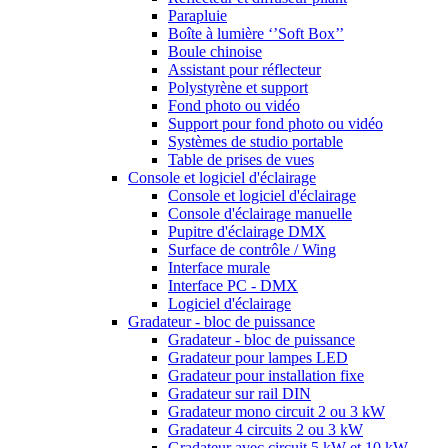
Parapluie
Boîte à lumière ‘’Soft Box’’
Boule chinoise
Assistant pour réflecteur
Polystyrène et support
Fond photo ou vidéo
Support pour fond photo ou vidéo
Systèmes de studio portable
Table de prises de vues
Console et logiciel d'éclairage
Console et logiciel d'éclairage
Console d'éclairage manuelle
Pupitre d'éclairage DMX
Surface de contrôle / Wing
Interface murale
Interface PC - DMX
Logiciel d'éclairage
Gradateur - bloc de puissance
Gradateur - bloc de puissance
Gradateur pour lampes LED
Gradateur pour installation fixe
Gradateur sur rail DIN
Gradateur mono circuit 2 ou 3 kW
Gradateur 4 circuits 2 ou 3 kW
Gradateur avec circuit 5 kW et 10 kW