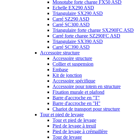
Monotube forte charge FX50 ASD
Echelle EX290 ASD
Triangulaire SX290 ASD
Carré SZ290 ASD
Carré SC300 ASD
Triangulaire forte charge SX290FC ASD
Carré forte charge SZ290FC ASD
Triangulaire SX390 ASD
Carré SC390 ASD
Accessoire structure
Accessoire structure
Collier et suspension
Embase
Kit de jonction
Accessoire spécifique
Accessoire pour totem en structure
Fixation murale et plafond
Barre d'accroche en ''T''
Barre d'accroche en ''H''
Chariot de transport pour structure
Tour et pied de levage
Tour et pied de levage
Pied de levage à treuil
Pied de levage à crémaillère
Tour de levage