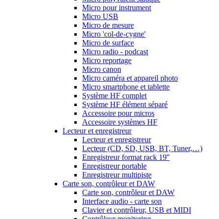
Micro pour instrument
Micro USB
Micro de mesure
Micro 'col-de-cygne'
Micro de surface
Micro radio - podcast
Micro reportage
Micro canon
Micro caméra et appareil photo
Micro smartphone et tablette
Système HF complet
Système HF élément séparé
Accessoire pour micros
Accessoire systèmes HF
Lecteur et enregistreur
Lecteur et enregistreur
Lecteur (CD, SD, USB, BT, Tuner,…)
Enregistreur format rack 19''
Enregistreur portable
Enregistreur multipiste
Carte son, contrôleur et DAW
Carte son, contrôleur et DAW
Interface audio - carte son
Clavier et contrôleur, USB et MIDI
Contrôleur monitoring