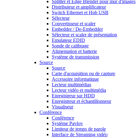
Splitter et Edge Blender pour mur d'images
Distributeur et amplificateur
Switch Ethernet et Hub USB
Sélecteur
Convertisseur et scaler
Embedder / De-Embedder
Sélecteur et scaler de présentation
Emulateur EDID
Sonde de calibrage
Alimentation et batterie
Système de transmission
Source
Source
Carte d'acquisition ou de capture
Accessoire informatique
Lecteur multimédias
Lecteur vidéo et multimédia
Enregistreur sur HDD
Enregistreur et échantillonneur
Visualiseur
Conférence
Conférence
Système Pavlov
Limiteur de temps de parole
Interface de Streaming vidéo