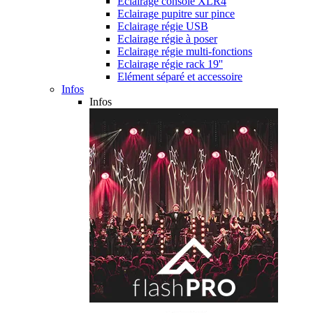
Eclairage console XLR4
Eclairage pupitre sur pince
Eclairage régie USB
Eclairage régie à poser
Eclairage régie multi-fonctions
Eclairage régie rack 19''
Elément séparé et accessoire
Infos
Infos