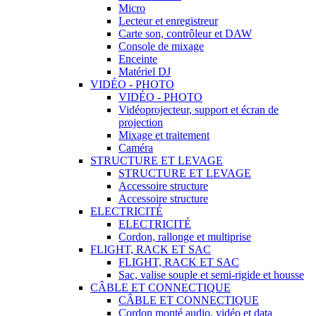
Micro
Lecteur et enregistreur
Carte son, contrôleur et DAW
Console de mixage
Enceinte
Matériel DJ
VIDÉO - PHOTO
VIDÉO - PHOTO
Vidéoprojecteur, support et écran de
projection
Mixage et traitement
Caméra
STRUCTURE ET LEVAGE
STRUCTURE ET LEVAGE
Accessoire structure
Accessoire structure
ELECTRICITÉ
ELECTRICITÉ
Cordon, rallonge et multiprise
FLIGHT, RACK ET SAC
FLIGHT, RACK ET SAC
Sac, valise souple et semi-rigide et housse
CÂBLE ET CONNECTIQUE
CÂBLE ET CONNECTIQUE
Cordon monté audio, vidéo et data