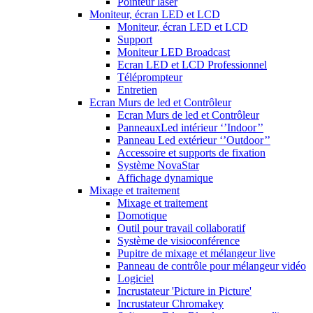
Pointeur laser
Moniteur, écran LED et LCD
Moniteur, écran LED et LCD
Support
Moniteur LED Broadcast
Ecran LED et LCD Professionnel
Téléprompteur
Entretien
Ecran Murs de led et Contrôleur
Ecran Murs de led et Contrôleur
PanneauxLed intérieur ‘’Indoor’’
Panneau Led extérieur ‘’Outdoor’’
Accessoire et supports de fixation
Système NovaStar
Affichage dynamique
Mixage et traitement
Mixage et traitement
Domotique
Outil pour travail collaboratif
Système de visioconférence
Pupitre de mixage et mélangeur live
Panneau de contrôle pour mélangeur vidéo
Logiciel
Incrustateur 'Picture in Picture'
Incrustateur Chromakey