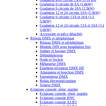
Gradateur 6 circuits de 6A (1.4kW)
Gradateur 6 circuits de 10A (2.3kW)
Gradateur 12 et 24 circuits 10A (2.3kW)
Gradateur 6 circuits 13A et 16A (3 à
3.6kW)
Gradateur 12 et 24 circuits 13A et 16A (3 à
3.6kW)
Accessoire et pièce détachée
Réseau DMX et périphérique
Réseau DMX et périphérique
Module DIN pour installation fixe
Splitter et booster DMX
Démultiplexeur
Node et Switch
Mélangeur DMX
Emetteur-récepteur DMX-HF
Adaptateur et bouchon DMX
Enregistreur DMX
Relais électromécanique
Testeur DMX
Eclairage console, régie, pupitre
Eclairage console, régie, pupitre
Eclairage console BNC
Eclairage console XLR3