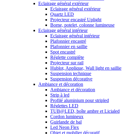
Eclairage général extérieur
Eclairage général extérieur
Quartz LED
Projecteur encastré Uplight
Borne, potelet, colonne lumineuse
Eclairage général intérieur
Eclairage général intérieur
Plafonnier encastré
Plafonnier en saillie
Spot encastré
Réglette complète
Projecteur sur rail
Hublot, Applique, Wall light en saillie
Suspension technique
Suspension décorative
Ambiance et décoration
Ambiance et décoration
Strip à led
Profilé aluminium pour stripled
Réglettes LED
TUB@LED, boîte ambre et Licialed
Cordon lumineux
Guirlande de bal
Led Neon Flex
Objet et mobilier décoratif