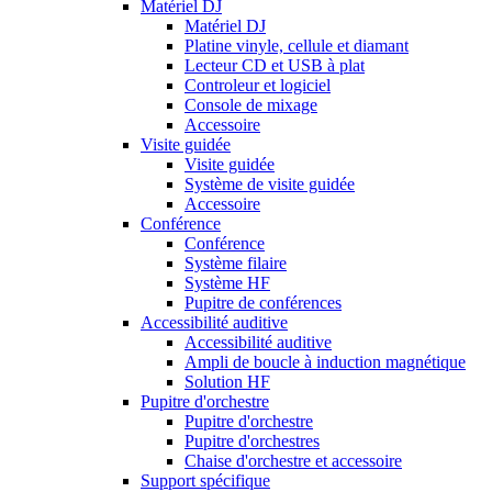
Matériel DJ
Matériel DJ
Platine vinyle, cellule et diamant
Lecteur CD et USB à plat
Controleur et logiciel
Console de mixage
Accessoire
Visite guidée
Visite guidée
Système de visite guidée
Accessoire
Conférence
Conférence
Système filaire
Système HF
Pupitre de conférences
Accessibilité auditive
Accessibilité auditive
Ampli de boucle à induction magnétique
Solution HF
Pupitre d'orchestre
Pupitre d'orchestre
Pupitre d'orchestres
Chaise d'orchestre et accessoire
Support spécifique