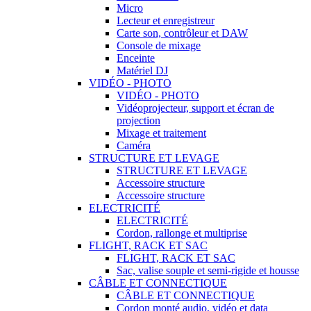
Micro
Lecteur et enregistreur
Carte son, contrôleur et DAW
Console de mixage
Enceinte
Matériel DJ
VIDÉO - PHOTO
VIDÉO - PHOTO
Vidéoprojecteur, support et écran de
projection
Mixage et traitement
Caméra
STRUCTURE ET LEVAGE
STRUCTURE ET LEVAGE
Accessoire structure
Accessoire structure
ELECTRICITÉ
ELECTRICITÉ
Cordon, rallonge et multiprise
FLIGHT, RACK ET SAC
FLIGHT, RACK ET SAC
Sac, valise souple et semi-rigide et housse
CÂBLE ET CONNECTIQUE
CÂBLE ET CONNECTIQUE
Cordon monté audio, vidéo et data