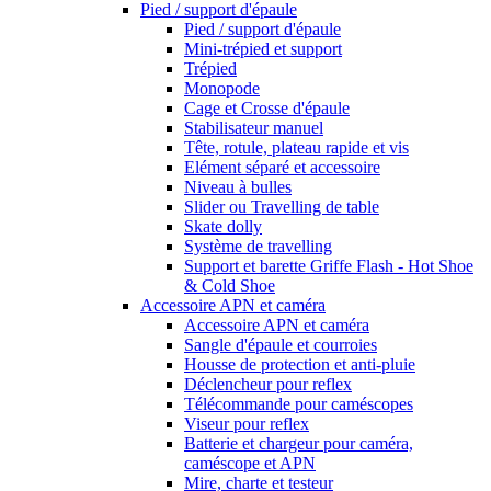
Pied / support d'épaule
Pied / support d'épaule
Mini-trépied et support
Trépied
Monopode
Cage et Crosse d'épaule
Stabilisateur manuel
Tête, rotule, plateau rapide et vis
Elément séparé et accessoire
Niveau à bulles
Slider ou Travelling de table
Skate dolly
Système de travelling
Support et barette Griffe Flash - Hot Shoe
& Cold Shoe
Accessoire APN et caméra
Accessoire APN et caméra
Sangle d'épaule et courroies
Housse de protection et anti-pluie
Déclencheur pour reflex
Télécommande pour caméscopes
Viseur pour reflex
Batterie et chargeur pour caméra,
caméscope et APN
Mire, charte et testeur