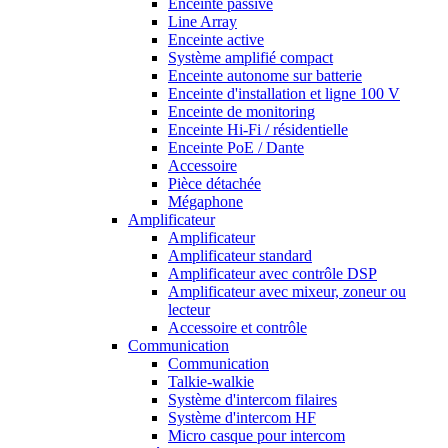
Enceinte passive
Line Array
Enceinte active
Système amplifié compact
Enceinte autonome sur batterie
Enceinte d'installation et ligne 100 V
Enceinte de monitoring
Enceinte Hi-Fi / résidentielle
Enceinte PoE / Dante
Accessoire
Pièce détachée
Mégaphone
Amplificateur
Amplificateur
Amplificateur standard
Amplificateur avec contrôle DSP
Amplificateur avec mixeur, zoneur ou
lecteur
Accessoire et contrôle
Communication
Communication
Talkie-walkie
Système d'intercom filaires
Système d'intercom HF
Micro casque pour intercom