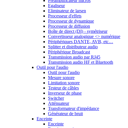
Préamplificateur micros
Egaliseur
Eliminateur de larsen
Processeur d'effets
Processeur de dynamique
Processeur de diffusion
Boîte de direct (DI) - symétriseur
Convertisseur analogique <> numérique
Périphériques DANTE, AVB, etc…
Splitter et distributeur audio
Périphérique Broadcast
Transmission audio par RJ45
Transmission audio HF et Bluetooth
Outil pour l'audio
Outil pour l'audio
Mesure sonore
Limitation sonore
Testeur de câbles
Inverseur de phase
Switcher
Atténuateur
Transformateur d'impédance
Générateur de bruit
Enceinte
Enceinte