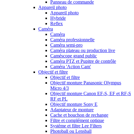
Panneau de commande
Appareil photo
Appareil photo
Hybride
Reflex
Caméra
Caméra
Caméra professionnelle
Caméra semi-pro
Caméra plateau ou production live
Caméscope grand public
Caméra PTZ et Pupitre de contrôle
Caméra 'Action Cam'
Objectif et filtre
Objectif et filtre
Objectif monture Panasonic Olympus
Micro 4/3
Objectif monture Canon EF-S, EF et RF-S
RF et PL
Objectif monture Sony E
Adaptateur de monture
Cache et bouchon de rechange
Filtre et complément optique
Système et filtre Lee Filters
Photoball ou Lensball