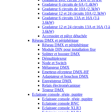
Gradateur 6 circuits de 6A (1.4kW)
Gradateur 6 circuits de 10A (2.3kW)
Gradateur 12 et 24 circuits 10A (2.3kW)
Gradateur 6 circuits 13A et 16A (3 à
3.6kW)
Gradateur 12 et 24 circuits 13A et 16A (3 à
3.6kW)
Accessoire et pièce détachée
Réseau DMX et périphérique
Réseau DMX et périphérique
Module DIN pour installation fixe
Splitter et booster DMX
Démultiplexeur
Node et Switch
Mélangeur DMX
Emetteur-récepteur DMX-HF
Adaptateur et bouchon DMX
Enregistreur DMX
Relais électromécanique
Testeur DMX
Eclairage console, régie, pupitre
Eclairage console, régie, pupitre
Eclairage console BNC
Eclairage console XLR3