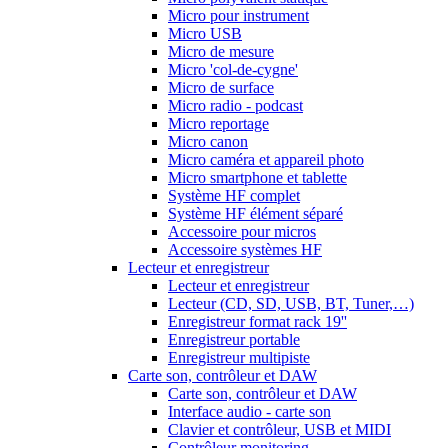
Micro pour instrument
Micro USB
Micro de mesure
Micro 'col-de-cygne'
Micro de surface
Micro radio - podcast
Micro reportage
Micro canon
Micro caméra et appareil photo
Micro smartphone et tablette
Système HF complet
Système HF élément séparé
Accessoire pour micros
Accessoire systèmes HF
Lecteur et enregistreur
Lecteur et enregistreur
Lecteur (CD, SD, USB, BT, Tuner,…)
Enregistreur format rack 19''
Enregistreur portable
Enregistreur multipiste
Carte son, contrôleur et DAW
Carte son, contrôleur et DAW
Interface audio - carte son
Clavier et contrôleur, USB et MIDI
Contrôleur monitoring