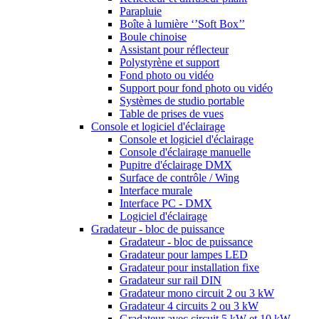
Parapluie
Boîte à lumière ‘’Soft Box’’
Boule chinoise
Assistant pour réflecteur
Polystyrène et support
Fond photo ou vidéo
Support pour fond photo ou vidéo
Systèmes de studio portable
Table de prises de vues
Console et logiciel d'éclairage
Console et logiciel d'éclairage
Console d'éclairage manuelle
Pupitre d'éclairage DMX
Surface de contrôle / Wing
Interface murale
Interface PC - DMX
Logiciel d'éclairage
Gradateur - bloc de puissance
Gradateur - bloc de puissance
Gradateur pour lampes LED
Gradateur pour installation fixe
Gradateur sur rail DIN
Gradateur mono circuit 2 ou 3 kW
Gradateur 4 circuits 2 ou 3 kW
Gradateur avec circuit 5 kW et 10 kW