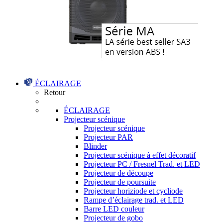
ÉCLAIRAGE
Retour
ÉCLAIRAGE
Projecteur scénique
Projecteur scénique
Projecteur PAR
Blinder
Projecteur scénique à effet décoratif
Projecteur PC / Fresnel Trad. et LED
Projecteur de découpe
Projecteur de poursuite
Projecteur horiziode et cycliode
Rampe d’éclairage trad. et LED
Barre LED couleur
Projecteur de gobo