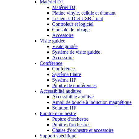
Matériel DJ
Matériel DJ
Platine vinyle, cellule et diamant
Lecteur CD et USB à plat
Controleur et logiciel
Console de mixage
Accessoire
Visite guidée
Visite guidée
Système de visite guidée
Accessoire
Conférence
Conférence
Système filaire
Système HF
Pupitre de conférences
Accessibilité auditive
Accessibilité auditive
Ampli de boucle à induction magnétique
Solution HF
Pupitre d'orchestre
Pupitre d'orchestre
Pupitre d'orchestres
Chaise d'orchestre et accessoire
Support spécifique