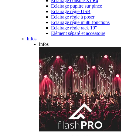
Eclairage console XLR4
Eclairage pupitre sur pince
Eclairage régie USB
Eclairage régie à poser
Eclairage régie multi-fonctions
Eclairage régie rack 19''
Elément séparé et accessoire
Infos
Infos