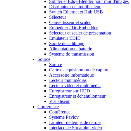
Splitter et Edge Blender pour mur d'images
Distributeur et amplificateur
Switch Ethernet et Hub USB
Sélecteur
Convertisseur et scaler
Embedder / De-Embedder
Sélecteur et scaler de présentation
Emulateur EDID
Sonde de calibrage
Alimentation et batterie
Système de transmission
Source
Source
Carte d'acquisition ou de capture
Accessoire informatique
Lecteur multimédias
Lecteur vidéo et multimédia
Enregistreur sur HDD
Enregistreur et échantillonneur
Visualiseur
Conférence
Conférence
Système Pavlov
Limiteur de temps de parole
Interface de Streaming vidéo