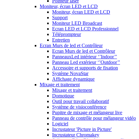
Pointeur laser
Moniteur, écran LED et LCD
Moniteur, écran LED et LCD
Support
Moniteur LED Broadcast
Ecran LED et LCD Professionnel
Téléprompteur
Entretien
Ecran Murs de led et Contrôleur
Ecran Murs de led et Contrôleur
PanneauxLed intérieur ‘’Indoor’’
Panneau Led extérieur ‘’Outdoor’’
Accessoire et supports de fixation
Système NovaStar
Affichage dynamique
Mixage et traitement
Mixage et traitement
Domotique
Outil pour travail collaboratif
Système de visioconférence
Pupitre de mixage et mélangeur live
Panneau de contrôle pour mélangeur vidéo
Logiciel
Incrustateur 'Picture in Picture'
Incrustateur Chromakey