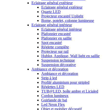
Eclairage général extérieur
Eclairage général extérieur
Quartz LED
Projecteur encastré Uplight
Borne, potelet, colonne lumineuse
Eclairage général intérieur
Eclairage général intérieur
Plafonnier encastré
Plafonnier en saillie
Spot encastré
Réglette complète
Projecteur sur rail
Hublot, Applique, Wall light en saillie
Suspension technique
Suspension décorative
Ambiance et décoration
Ambiance et décoration
Strip à led
Profilé aluminium pour stripled
Réglettes LED
TUB@LED, boîte ambre et Licialed
Cordon lumineux
Guirlande de bal
Led Neon Flex
Objet et mobilier décoratif