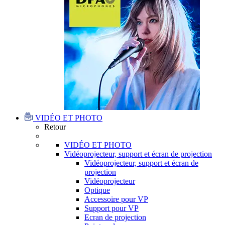
VIDÉO ET PHOTO
Retour
VIDÉO ET PHOTO
Vidéoprojecteur, support et écran de projection
Vidéoprojecteur, support et écran de
projection
Vidéoprojecteur
Optique
Accessoire pour VP
Support pour VP
Ecran de projection