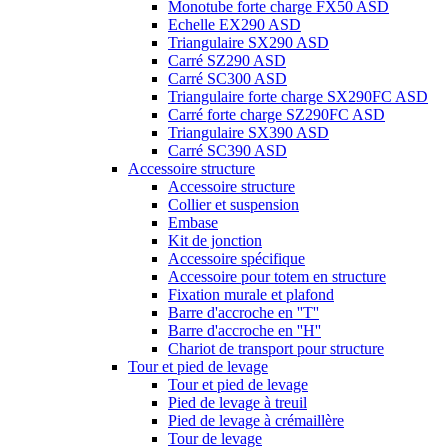
Monotube forte charge FX50 ASD
Echelle EX290 ASD
Triangulaire SX290 ASD
Carré SZ290 ASD
Carré SC300 ASD
Triangulaire forte charge SX290FC ASD
Carré forte charge SZ290FC ASD
Triangulaire SX390 ASD
Carré SC390 ASD
Accessoire structure
Accessoire structure
Collier et suspension
Embase
Kit de jonction
Accessoire spécifique
Accessoire pour totem en structure
Fixation murale et plafond
Barre d'accroche en ''T''
Barre d'accroche en ''H''
Chariot de transport pour structure
Tour et pied de levage
Tour et pied de levage
Pied de levage à treuil
Pied de levage à crémaillère
Tour de levage