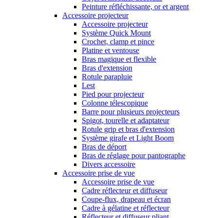
Peinture réfléchissante, or et argent
Accessoire projecteur
Accessoire projecteur
Système Quick Mount
Crochet, clamp et pince
Platine et ventouse
Bras magique et flexible
Bras d'extension
Rotule parapluie
Lest
Pied pour projecteur
Colonne télescopique
Barre pour plusieurs projecteurs
Spigot, tourelle et adaptateur
Rotule grip et bras d'extension
Système girafe et Light Boom
Bras de déport
Bras de réglage pour pantographe
Divers accessoire
Accessoire prise de vue
Accessoire prise de vue
Cadre réflecteur et diffuseur
Coupe-flux, drapeau et écran
Cadre à gélatine et réflecteur
Réflecteur et diffuseur pliant