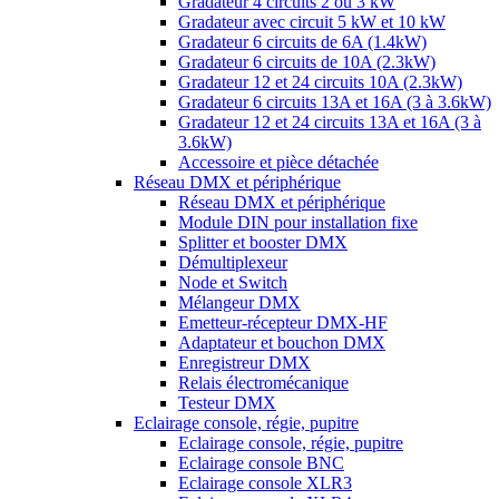
Gradateur 4 circuits 2 ou 3 kW
Gradateur avec circuit 5 kW et 10 kW
Gradateur 6 circuits de 6A (1.4kW)
Gradateur 6 circuits de 10A (2.3kW)
Gradateur 12 et 24 circuits 10A (2.3kW)
Gradateur 6 circuits 13A et 16A (3 à 3.6kW)
Gradateur 12 et 24 circuits 13A et 16A (3 à
3.6kW)
Accessoire et pièce détachée
Réseau DMX et périphérique
Réseau DMX et périphérique
Module DIN pour installation fixe
Splitter et booster DMX
Démultiplexeur
Node et Switch
Mélangeur DMX
Emetteur-récepteur DMX-HF
Adaptateur et bouchon DMX
Enregistreur DMX
Relais électromécanique
Testeur DMX
Eclairage console, régie, pupitre
Eclairage console, régie, pupitre
Eclairage console BNC
Eclairage console XLR3