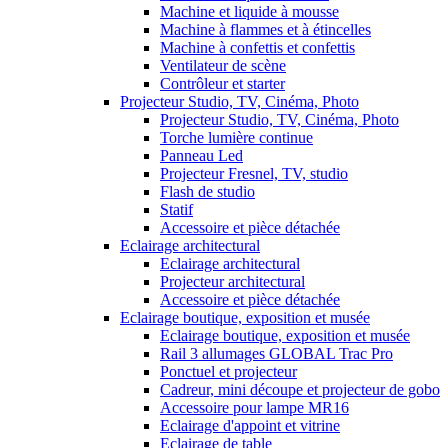
Machine et liquide à mousse
Machine à flammes et à étincelles
Machine à confettis et confettis
Ventilateur de scène
Contrôleur et starter
Projecteur Studio, TV, Cinéma, Photo
Projecteur Studio, TV, Cinéma, Photo
Torche lumière continue
Panneau Led
Projecteur Fresnel, TV, studio
Flash de studio
Statif
Accessoire et pièce détachée
Eclairage architectural
Eclairage architectural
Projecteur architectural
Accessoire et pièce détachée
Eclairage boutique, exposition et musée
Eclairage boutique, exposition et musée
Rail 3 allumages GLOBAL Trac Pro
Ponctuel et projecteur
Cadreur, mini découpe et projecteur de gobo
Accessoire pour lampe MR16
Eclairage d'appoint et vitrine
Eclairage de table