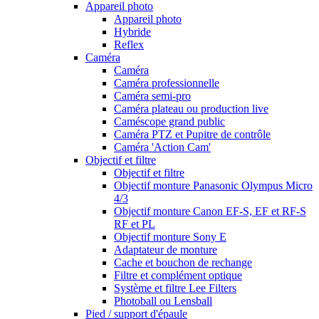
Appareil photo
Appareil photo
Hybride
Reflex
Caméra
Caméra
Caméra professionnelle
Caméra semi-pro
Caméra plateau ou production live
Caméscope grand public
Caméra PTZ et Pupitre de contrôle
Caméra 'Action Cam'
Objectif et filtre
Objectif et filtre
Objectif monture Panasonic Olympus Micro
4/3
Objectif monture Canon EF-S, EF et RF-S
RF et PL
Objectif monture Sony E
Adaptateur de monture
Cache et bouchon de rechange
Filtre et complément optique
Système et filtre Lee Filters
Photoball ou Lensball
Pied / support d'épaule