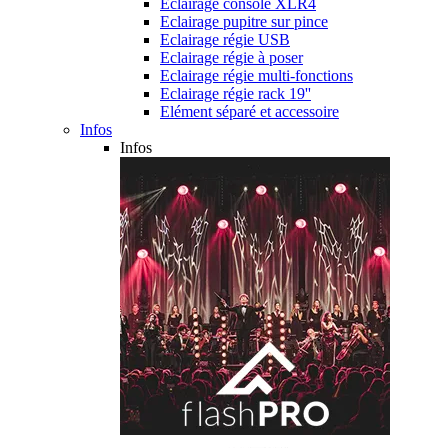
Eclairage console XLR4
Eclairage pupitre sur pince
Eclairage régie USB
Eclairage régie à poser
Eclairage régie multi-fonctions
Eclairage régie rack 19''
Elément séparé et accessoire
Infos
Infos