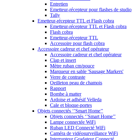
Entretien
Emetteur-récepteur pour flashes de studio
Tally
Emetteur-récepteur TTL et Flash cobra
Emetteur-récepteur TTL et Flash cobra
Flash cobra
Emetteur-récepteur TTL
Accessoire pour flash cobra
Accessoire cadreur et chef opérateur
Accessoire cadreur et chef opérateur
Clap et insert
Mètre ruban cm/pouce
Marqueur en sable 'Sausage Markers'
Verre de contraste
Oeilleton peau de chamois
Rapport
Bombe à matter
Ardoise et adhésif Velleda
Cale et bloque-portes
Objets connectés ‘’Smart Home’’
Objets connectés ‘’Smart Home’’
Lampe connectée WiFi
Ruban LED Connecté WiFi
Caméra de vidéosurveillance WiFi
Interrupteur Gradateur Connecté