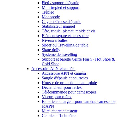
Pied / support d'épaule
Mini-trépied et support
Trépied
Monopode
Cage et Crosse d'épaule
Stabilisateur manuel
Tête, rotule, plateau rapide et vis
Elément séparé et accessoire
Niveau à bulles
Slider ou Travelling de table
Skate dolly
Système de travelling
Support et barette Griffe Flash - Hot Shoe &
Cold Shoe
Accessoire APN et caméra
Accessoire APN et caméra
Sangle d'épaule et courroies
Housse de protection et anti-pluie
Déclencheur pour reflex
Télécommande pour caméscopes
Viseur pour reflex
Batterie et chargeur pour caméra, caméscope
et APN
Mire, charte et testeur
Cellule et flashmètre