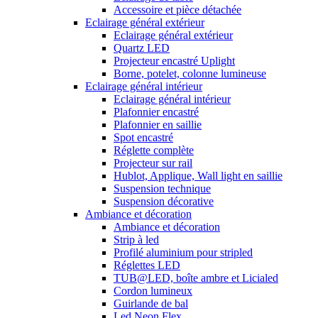
Accessoire et pièce détachée
Eclairage général extérieur
Eclairage général extérieur
Quartz LED
Projecteur encastré Uplight
Borne, potelet, colonne lumineuse
Eclairage général intérieur
Eclairage général intérieur
Plafonnier encastré
Plafonnier en saillie
Spot encastré
Réglette complète
Projecteur sur rail
Hublot, Applique, Wall light en saillie
Suspension technique
Suspension décorative
Ambiance et décoration
Ambiance et décoration
Strip à led
Profilé aluminium pour stripled
Réglettes LED
TUB@LED, boîte ambre et Licialed
Cordon lumineux
Guirlande de bal
Led Neon Flex