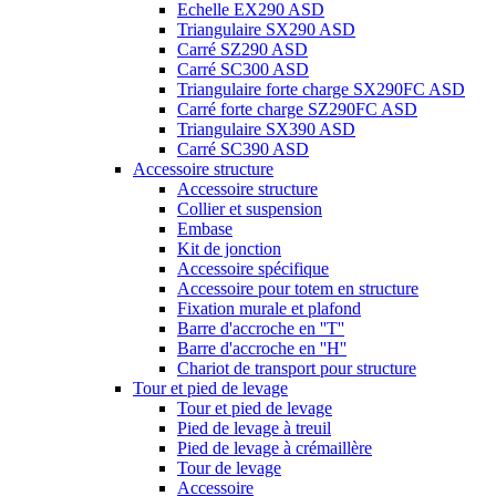
Echelle EX290 ASD
Triangulaire SX290 ASD
Carré SZ290 ASD
Carré SC300 ASD
Triangulaire forte charge SX290FC ASD
Carré forte charge SZ290FC ASD
Triangulaire SX390 ASD
Carré SC390 ASD
Accessoire structure
Accessoire structure
Collier et suspension
Embase
Kit de jonction
Accessoire spécifique
Accessoire pour totem en structure
Fixation murale et plafond
Barre d'accroche en ''T''
Barre d'accroche en ''H''
Chariot de transport pour structure
Tour et pied de levage
Tour et pied de levage
Pied de levage à treuil
Pied de levage à crémaillère
Tour de levage
Accessoire