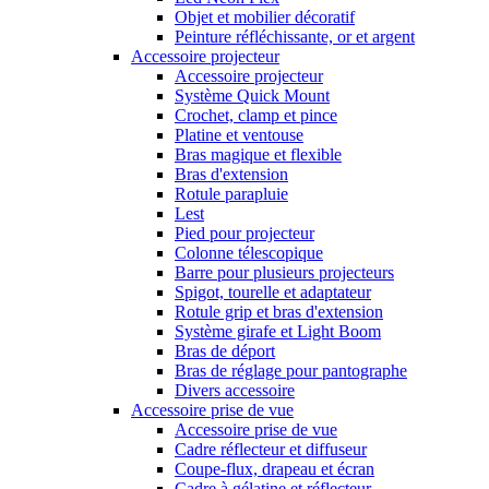
Objet et mobilier décoratif
Peinture réfléchissante, or et argent
Accessoire projecteur
Accessoire projecteur
Système Quick Mount
Crochet, clamp et pince
Platine et ventouse
Bras magique et flexible
Bras d'extension
Rotule parapluie
Lest
Pied pour projecteur
Colonne télescopique
Barre pour plusieurs projecteurs
Spigot, tourelle et adaptateur
Rotule grip et bras d'extension
Système girafe et Light Boom
Bras de déport
Bras de réglage pour pantographe
Divers accessoire
Accessoire prise de vue
Accessoire prise de vue
Cadre réflecteur et diffuseur
Coupe-flux, drapeau et écran
Cadre à gélatine et réflecteur