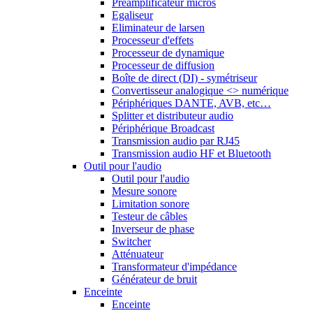
Préamplificateur micros
Egaliseur
Eliminateur de larsen
Processeur d'effets
Processeur de dynamique
Processeur de diffusion
Boîte de direct (DI) - symétriseur
Convertisseur analogique <> numérique
Périphériques DANTE, AVB, etc…
Splitter et distributeur audio
Périphérique Broadcast
Transmission audio par RJ45
Transmission audio HF et Bluetooth
Outil pour l'audio
Outil pour l'audio
Mesure sonore
Limitation sonore
Testeur de câbles
Inverseur de phase
Switcher
Atténuateur
Transformateur d'impédance
Générateur de bruit
Enceinte
Enceinte