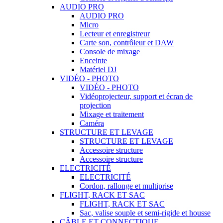
AUDIO PRO
AUDIO PRO
Micro
Lecteur et enregistreur
Carte son, contrôleur et DAW
Console de mixage
Enceinte
Matériel DJ
VIDÉO - PHOTO
VIDÉO - PHOTO
Vidéoprojecteur, support et écran de
projection
Mixage et traitement
Caméra
STRUCTURE ET LEVAGE
STRUCTURE ET LEVAGE
Accessoire structure
Accessoire structure
ELECTRICITÉ
ELECTRICITÉ
Cordon, rallonge et multiprise
FLIGHT, RACK ET SAC
FLIGHT, RACK ET SAC
Sac, valise souple et semi-rigide et housse
CÂBLE ET CONNECTIQUE