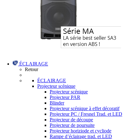
ÉCLAIRAGE
Retour
ÉCLAIRAGE
Projecteur scénique
Projecteur scénique
Projecteur PAR
Blinder
Projecteur scénique à effet décoratif
Projecteur PC / Fresnel Trad. et LED
Projecteur de découpe
Projecteur de poursuite
Projecteur horiziode et cycliode
Rampe d’éclairage trad. et LED