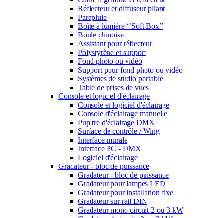
Réflecteur et diffuseur pliant
Parapluie
Boîte à lumière ‘’Soft Box’’
Boule chinoise
Assistant pour réflecteur
Polystyrène et support
Fond photo ou vidéo
Support pour fond photo ou vidéo
Systèmes de studio portable
Table de prises de vues
Console et logiciel d'éclairage
Console et logiciel d'éclairage
Console d'éclairage manuelle
Pupitre d'éclairage DMX
Surface de contrôle / Wing
Interface murale
Interface PC - DMX
Logiciel d'éclairage
Gradateur - bloc de puissance
Gradateur - bloc de puissance
Gradateur pour lampes LED
Gradateur pour installation fixe
Gradateur sur rail DIN
Gradateur mono circuit 2 ou 3 kW