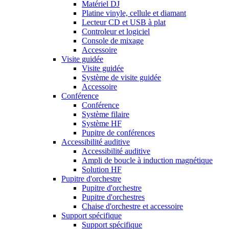
Matériel DJ
Platine vinyle, cellule et diamant
Lecteur CD et USB à plat
Controleur et logiciel
Console de mixage
Accessoire
Visite guidée
Visite guidée
Système de visite guidée
Accessoire
Conférence
Conférence
Système filaire
Système HF
Pupitre de conférences
Accessibilité auditive
Accessibilité auditive
Ampli de boucle à induction magnétique
Solution HF
Pupitre d'orchestre
Pupitre d'orchestre
Pupitre d'orchestres
Chaise d'orchestre et accessoire
Support spécifique
Support spécifique