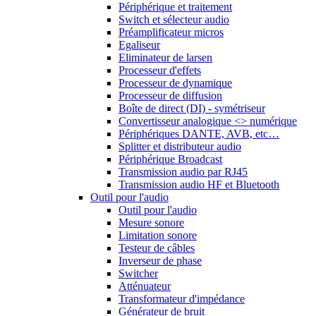
Périphérique et traitement
Switch et sélecteur audio
Préamplificateur micros
Egaliseur
Eliminateur de larsen
Processeur d'effets
Processeur de dynamique
Processeur de diffusion
Boîte de direct (DI) - symétriseur
Convertisseur analogique <> numérique
Périphériques DANTE, AVB, etc…
Splitter et distributeur audio
Périphérique Broadcast
Transmission audio par RJ45
Transmission audio HF et Bluetooth
Outil pour l'audio
Outil pour l'audio
Mesure sonore
Limitation sonore
Testeur de câbles
Inverseur de phase
Switcher
Atténuateur
Transformateur d'impédance
Générateur de bruit