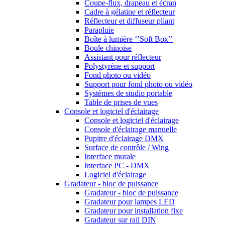
Coupe-flux, drapeau et écran
Cadre à gélatine et réflecteur
Réflecteur et diffuseur pliant
Parapluie
Boîte à lumière ‘’Soft Box’’
Boule chinoise
Assistant pour réflecteur
Polystyrène et support
Fond photo ou vidéo
Support pour fond photo ou vidéo
Systèmes de studio portable
Table de prises de vues
Console et logiciel d'éclairage
Console et logiciel d'éclairage
Console d'éclairage manuelle
Pupitre d'éclairage DMX
Surface de contrôle / Wing
Interface murale
Interface PC - DMX
Logiciel d'éclairage
Gradateur - bloc de puissance
Gradateur - bloc de puissance
Gradateur pour lampes LED
Gradateur pour installation fixe
Gradateur sur rail DIN