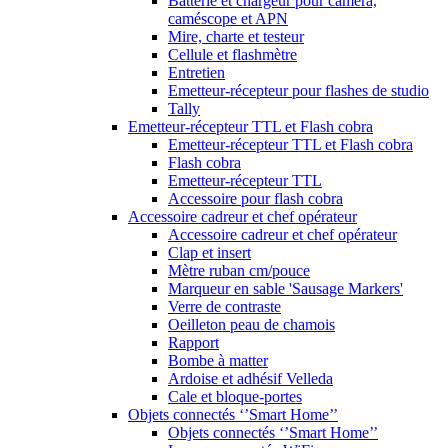
Batterie et chargeur pour caméra,
caméscope et APN
Mire, charte et testeur
Cellule et flashmètre
Entretien
Emetteur-récepteur pour flashes de studio
Tally
Emetteur-récepteur TTL et Flash cobra
Emetteur-récepteur TTL et Flash cobra
Flash cobra
Emetteur-récepteur TTL
Accessoire pour flash cobra
Accessoire cadreur et chef opérateur
Accessoire cadreur et chef opérateur
Clap et insert
Mètre ruban cm/pouce
Marqueur en sable 'Sausage Markers'
Verre de contraste
Oeilleton peau de chamois
Rapport
Bombe à matter
Ardoise et adhésif Velleda
Cale et bloque-portes
Objets connectés ‘’Smart Home’’
Objets connectés ‘’Smart Home’’