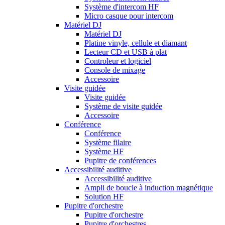
Système d'intercom HF
Micro casque pour intercom
Matériel DJ
Matériel DJ
Platine vinyle, cellule et diamant
Lecteur CD et USB à plat
Controleur et logiciel
Console de mixage
Accessoire
Visite guidée
Visite guidée
Système de visite guidée
Accessoire
Conférence
Conférence
Système filaire
Système HF
Pupitre de conférences
Accessibilité auditive
Accessibilité auditive
Ampli de boucle à induction magnétique
Solution HF
Pupitre d'orchestre
Pupitre d'orchestre
Pupitre d'orchestres