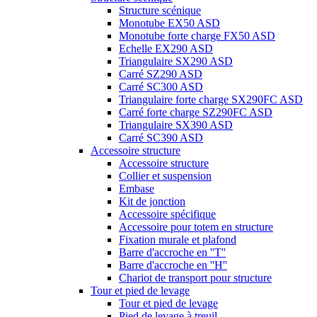
Structure scénique
Monotube EX50 ASD
Monotube forte charge FX50 ASD
Echelle EX290 ASD
Triangulaire SX290 ASD
Carré SZ290 ASD
Carré SC300 ASD
Triangulaire forte charge SX290FC ASD
Carré forte charge SZ290FC ASD
Triangulaire SX390 ASD
Carré SC390 ASD
Accessoire structure
Accessoire structure
Collier et suspension
Embase
Kit de jonction
Accessoire spécifique
Accessoire pour totem en structure
Fixation murale et plafond
Barre d'accroche en ''T''
Barre d'accroche en ''H''
Chariot de transport pour structure
Tour et pied de levage
Tour et pied de levage
Pied de levage à treuil