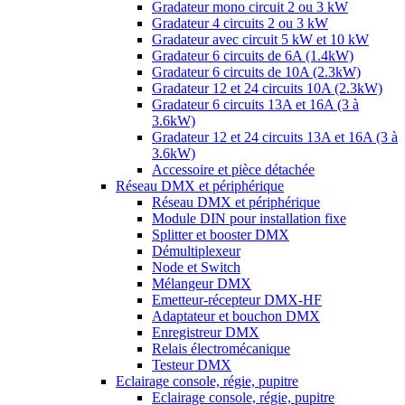
Gradateur mono circuit 2 ou 3 kW
Gradateur 4 circuits 2 ou 3 kW
Gradateur avec circuit 5 kW et 10 kW
Gradateur 6 circuits de 6A (1.4kW)
Gradateur 6 circuits de 10A (2.3kW)
Gradateur 12 et 24 circuits 10A (2.3kW)
Gradateur 6 circuits 13A et 16A (3 à
3.6kW)
Gradateur 12 et 24 circuits 13A et 16A (3 à
3.6kW)
Accessoire et pièce détachée
Réseau DMX et périphérique
Réseau DMX et périphérique
Module DIN pour installation fixe
Splitter et booster DMX
Démultiplexeur
Node et Switch
Mélangeur DMX
Emetteur-récepteur DMX-HF
Adaptateur et bouchon DMX
Enregistreur DMX
Relais électromécanique
Testeur DMX
Eclairage console, régie, pupitre
Eclairage console, régie, pupitre