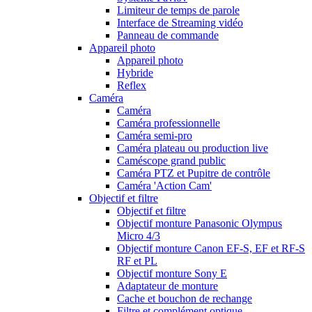
Limiteur de temps de parole
Interface de Streaming vidéo
Panneau de commande
Appareil photo
Appareil photo
Hybride
Reflex
Caméra
Caméra
Caméra professionnelle
Caméra semi-pro
Caméra plateau ou production live
Caméscope grand public
Caméra PTZ et Pupitre de contrôle
Caméra 'Action Cam'
Objectif et filtre
Objectif et filtre
Objectif monture Panasonic Olympus
Micro 4/3
Objectif monture Canon EF-S, EF et RF-S
RF et PL
Objectif monture Sony E
Adaptateur de monture
Cache et bouchon de rechange
Filtre et complément optique