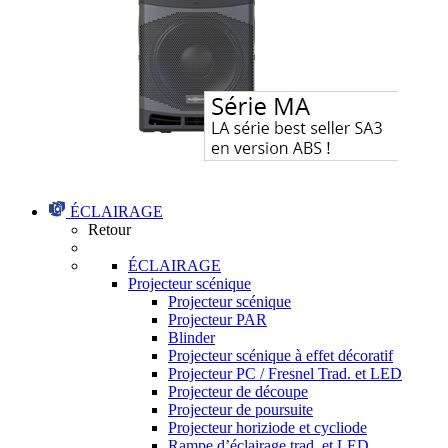
ÉCLAIRAGE
Retour
ÉCLAIRAGE
Projecteur scénique
Projecteur scénique
Projecteur PAR
Blinder
Projecteur scénique à effet décoratif
Projecteur PC / Fresnel Trad. et LED
Projecteur de découpe
Projecteur de poursuite
Projecteur horiziode et cycliode
Rampe d’éclairage trad. et LED