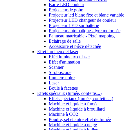
Barre LED couleur
Projecteur de gobo
Projecteur led blanc fixe et blanc variable
Projecteur LED changeur de couleur
Projecteur LED sur batterie
Projecteur automatique - lyre motorisée
Panneau matriçable - Pixel mapping
Eclairage de salle
Accessoire et pièce détachée
Effet lumineux et laser
Effet lumineux et laser
Effet d'animation
Scanner
Stroboscope
Lumière noire
Laser
Boule à facettes
Effets spéciaux (fumée, confettis...)
Effets spéciaux (fumée, confettis...)
Machine et liquide à fumée
Machine et liquide à brouillard
Machine à CO2
Poudre, sel et autre effet de fumée
Machine et liquide à neige
Machine et liquide à bulles