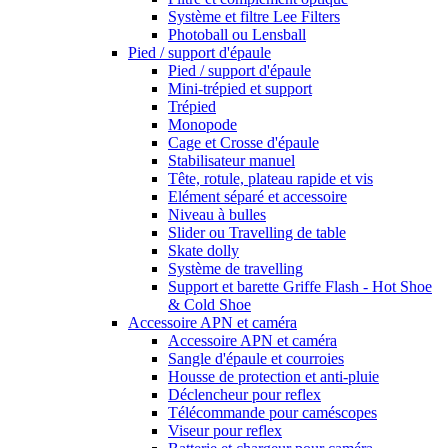
Système et filtre Lee Filters
Photoball ou Lensball
Pied / support d'épaule
Pied / support d'épaule
Mini-trépied et support
Trépied
Monopode
Cage et Crosse d'épaule
Stabilisateur manuel
Tête, rotule, plateau rapide et vis
Elément séparé et accessoire
Niveau à bulles
Slider ou Travelling de table
Skate dolly
Système de travelling
Support et barette Griffe Flash - Hot Shoe
& Cold Shoe
Accessoire APN et caméra
Accessoire APN et caméra
Sangle d'épaule et courroies
Housse de protection et anti-pluie
Déclencheur pour reflex
Télécommande pour caméscopes
Viseur pour reflex