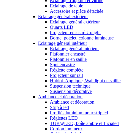
Eclairage d'appoint et vitrine
Eclairage de table
Accessoire et pièce détachée
Eclairage général extérieur
Eclairage général extérieur
Quartz LED
Projecteur encastré Uplight
Borne, potelet, colonne lumineuse
Eclairage général intérieur
Eclairage général intérieur
Plafonnier encastré
Plafonnier en saillie
Spot encastré
Réglette complète
Projecteur sur rail
Hublot, Applique, Wall light en saillie
Suspension technique
Suspension décorative
Ambiance et décoration
Ambiance et décoration
Strip à led
Profilé aluminium pour stripled
Réglettes LED
TUB@LED, boîte ambre et Licialed
Cordon lumineux