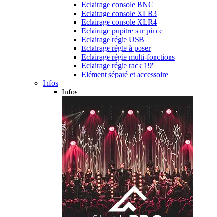
Eclairage console BNC
Eclairage console XLR3
Eclairage console XLR4
Eclairage pupitre sur pince
Eclairage régie USB
Eclairage régie à poser
Eclairage régie multi-fonctions
Eclairage régie rack 19''
Elément séparé et accessoire
Infos
Infos