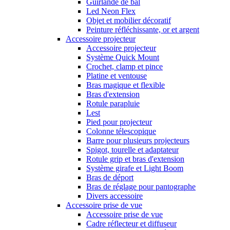
Guirlande de bal
Led Neon Flex
Objet et mobilier décoratif
Peinture réfléchissante, or et argent
Accessoire projecteur
Accessoire projecteur
Système Quick Mount
Crochet, clamp et pince
Platine et ventouse
Bras magique et flexible
Bras d'extension
Rotule parapluie
Lest
Pied pour projecteur
Colonne télescopique
Barre pour plusieurs projecteurs
Spigot, tourelle et adaptateur
Rotule grip et bras d'extension
Système girafe et Light Boom
Bras de déport
Bras de réglage pour pantographe
Divers accessoire
Accessoire prise de vue
Accessoire prise de vue
Cadre réflecteur et diffuseur