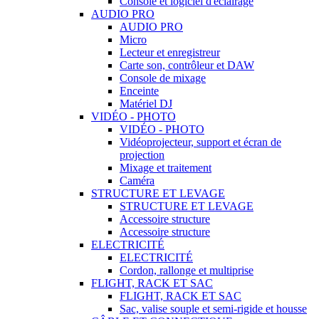
Console et logiciel d'éclairage
AUDIO PRO
AUDIO PRO
Micro
Lecteur et enregistreur
Carte son, contrôleur et DAW
Console de mixage
Enceinte
Matériel DJ
VIDÉO - PHOTO
VIDÉO - PHOTO
Vidéoprojecteur, support et écran de
projection
Mixage et traitement
Caméra
STRUCTURE ET LEVAGE
STRUCTURE ET LEVAGE
Accessoire structure
Accessoire structure
ELECTRICITÉ
ELECTRICITÉ
Cordon, rallonge et multiprise
FLIGHT, RACK ET SAC
FLIGHT, RACK ET SAC
Sac, valise souple et semi-rigide et housse