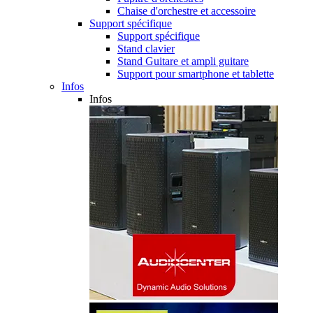
Chaise d'orchestre et accessoire
Support spécifique
Support spécifique
Stand clavier
Stand Guitare et ampli guitare
Support pour smartphone et tablette
Infos
Infos