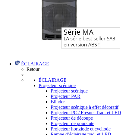
ÉCLAIRAGE
Retour
ÉCLAIRAGE
Projecteur scénique
Projecteur scénique
Projecteur PAR
Blinder
Projecteur scénique à effet décoratif
Projecteur PC / Fresnel Trad. et LED
Projecteur de découpe
Projecteur de poursuite
Projecteur horiziode et cycliode
Rampe d’éclairage trad. et LED