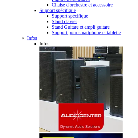
Chaise d'orchestre et accessoire
Support spécifique
Support spécifique
Stand clavier
Stand Guitare et ampli guitare
Support pour smartphone et tablette
Infos
Infos