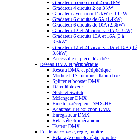
Gradateur mono circuit 2 ou 3 kW
Gradateur 4 circuits 2 ou 3 kW
Gradateur avec circuit 5 kW et 10 kW
Gradateur 6 circuits de 6A (1.4kW)
Gradateur 6 circuits de 10A (2.3kW)
Gradateur 12 et 24 circuits 10A (2.3kW)
Gradateur 6 circuits 13A et 16A (3 à
3.6kW)
Gradateur 12 et 24 circuits 13A et 16A (3 à
3.6kW)
Accessoire et pièce détachée
Réseau DMX et périphérique
Réseau DMX et périphérique
Module DIN pour installation fixe
Splitter et booster DMX
Démultiplexeur
Node et Switch
Mélangeur DMX
Emetteur-récepteur DMX-HF
Adaptateur et bouchon DMX
Enregistreur DMX
Relais électromécanique
Testeur DMX
Eclairage console, régie, pupitre
Eclairage console, régie, pupitre