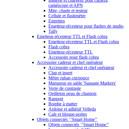
Batterie et chargeur pour caméra,
caméscope et APN
Mire, charte et testeur
Cellule et flashmètre
Entretien
Emetteur-récepteur pour flashes de studio
Tally
Emetteur-récepteur TTL et Flash cobra
Emetteur-récepteur TTL et Flash cobra
Flash cobra
Emetteur-récepteur TTL
Accessoire pour flash cobra
Accessoire cadreur et chef opérateur
Accessoire cadreur et chef opérateur
Clap et insert
Mètre ruban cm/pouce
Marqueur en sable 'Sausage Markers'
Verre de contraste
Oeilleton peau de chamois
Rapport
Bombe à matter
Ardoise et adhésif Velleda
Cale et bloque-portes
Objets connectés ‘’Smart Home’’
Objets connectés ‘’Smart Home’’