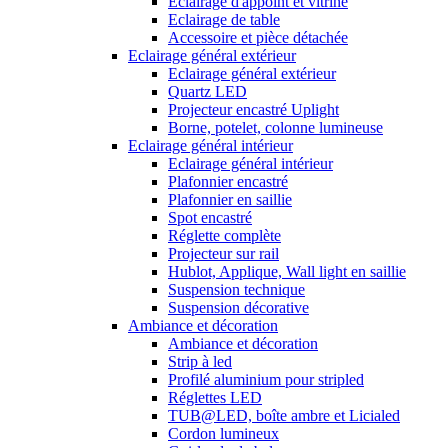
Eclairage d'appoint et vitrine
Eclairage de table
Accessoire et pièce détachée
Eclairage général extérieur
Eclairage général extérieur
Quartz LED
Projecteur encastré Uplight
Borne, potelet, colonne lumineuse
Eclairage général intérieur
Eclairage général intérieur
Plafonnier encastré
Plafonnier en saillie
Spot encastré
Réglette complète
Projecteur sur rail
Hublot, Applique, Wall light en saillie
Suspension technique
Suspension décorative
Ambiance et décoration
Ambiance et décoration
Strip à led
Profilé aluminium pour stripled
Réglettes LED
TUB@LED, boîte ambre et Licialed
Cordon lumineux