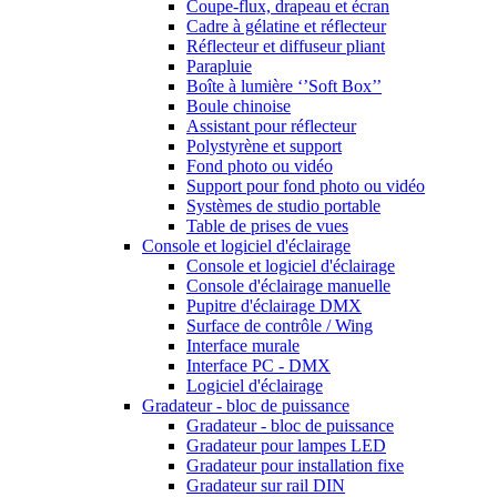
Coupe-flux, drapeau et écran
Cadre à gélatine et réflecteur
Réflecteur et diffuseur pliant
Parapluie
Boîte à lumière ‘’Soft Box’’
Boule chinoise
Assistant pour réflecteur
Polystyrène et support
Fond photo ou vidéo
Support pour fond photo ou vidéo
Systèmes de studio portable
Table de prises de vues
Console et logiciel d'éclairage
Console et logiciel d'éclairage
Console d'éclairage manuelle
Pupitre d'éclairage DMX
Surface de contrôle / Wing
Interface murale
Interface PC - DMX
Logiciel d'éclairage
Gradateur - bloc de puissance
Gradateur - bloc de puissance
Gradateur pour lampes LED
Gradateur pour installation fixe
Gradateur sur rail DIN