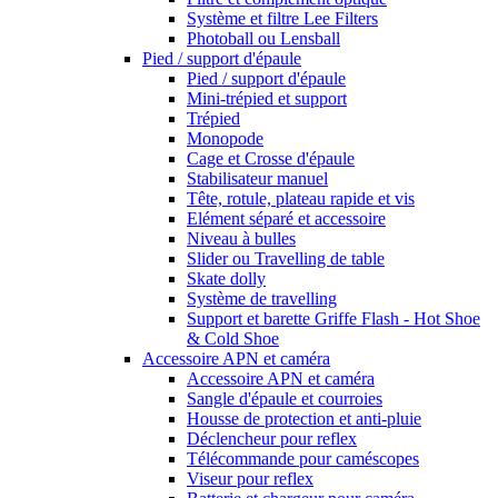
Système et filtre Lee Filters
Photoball ou Lensball
Pied / support d'épaule
Pied / support d'épaule
Mini-trépied et support
Trépied
Monopode
Cage et Crosse d'épaule
Stabilisateur manuel
Tête, rotule, plateau rapide et vis
Elément séparé et accessoire
Niveau à bulles
Slider ou Travelling de table
Skate dolly
Système de travelling
Support et barette Griffe Flash - Hot Shoe
& Cold Shoe
Accessoire APN et caméra
Accessoire APN et caméra
Sangle d'épaule et courroies
Housse de protection et anti-pluie
Déclencheur pour reflex
Télécommande pour caméscopes
Viseur pour reflex