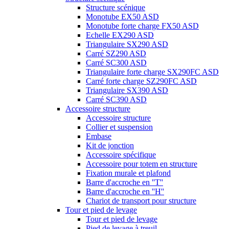
Structure scénique
Monotube EX50 ASD
Monotube forte charge FX50 ASD
Echelle EX290 ASD
Triangulaire SX290 ASD
Carré SZ290 ASD
Carré SC300 ASD
Triangulaire forte charge SX290FC ASD
Carré forte charge SZ290FC ASD
Triangulaire SX390 ASD
Carré SC390 ASD
Accessoire structure
Accessoire structure
Collier et suspension
Embase
Kit de jonction
Accessoire spécifique
Accessoire pour totem en structure
Fixation murale et plafond
Barre d'accroche en ''T''
Barre d'accroche en ''H''
Chariot de transport pour structure
Tour et pied de levage
Tour et pied de levage
Pied de levage à treuil