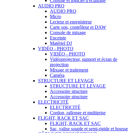
Console et logiciel d'éclairage
AUDIO PRO
AUDIO PRO
Micro
Lecteur et enregistreur
Carte son, contrôleur et DAW
Console de mixage
Enceinte
Matériel DJ
VIDÉO - PHOTO
VIDÉO - PHOTO
Vidéoprojecteur, support et écran de
projection
Mixage et traitement
Caméra
STRUCTURE ET LEVAGE
STRUCTURE ET LEVAGE
Accessoire structure
Accessoire structure
ELECTRICITÉ
ELECTRICITÉ
Cordon, rallonge et multiprise
FLIGHT, RACK ET SAC
FLIGHT, RACK ET SAC
Sac, valise souple et semi-rigide et housse