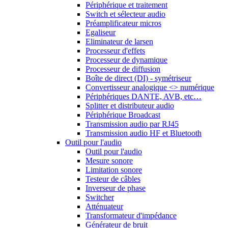
Périphérique et traitement
Switch et sélecteur audio
Préamplificateur micros
Egaliseur
Eliminateur de larsen
Processeur d'effets
Processeur de dynamique
Processeur de diffusion
Boîte de direct (DI) - symétriseur
Convertisseur analogique <> numérique
Périphériques DANTE, AVB, etc…
Splitter et distributeur audio
Périphérique Broadcast
Transmission audio par RJ45
Transmission audio HF et Bluetooth
Outil pour l'audio
Outil pour l'audio
Mesure sonore
Limitation sonore
Testeur de câbles
Inverseur de phase
Switcher
Atténuateur
Transformateur d'impédance
Générateur de bruit