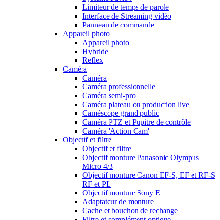
Limiteur de temps de parole
Interface de Streaming vidéo
Panneau de commande
Appareil photo
Appareil photo
Hybride
Reflex
Caméra
Caméra
Caméra professionnelle
Caméra semi-pro
Caméra plateau ou production live
Caméscope grand public
Caméra PTZ et Pupitre de contrôle
Caméra 'Action Cam'
Objectif et filtre
Objectif et filtre
Objectif monture Panasonic Olympus
Micro 4/3
Objectif monture Canon EF-S, EF et RF-S
RF et PL
Objectif monture Sony E
Adaptateur de monture
Cache et bouchon de rechange
Filtre et complément optique