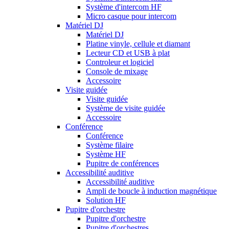
Système d'intercom HF
Micro casque pour intercom
Matériel DJ
Matériel DJ
Platine vinyle, cellule et diamant
Lecteur CD et USB à plat
Controleur et logiciel
Console de mixage
Accessoire
Visite guidée
Visite guidée
Système de visite guidée
Accessoire
Conférence
Conférence
Système filaire
Système HF
Pupitre de conférences
Accessibilité auditive
Accessibilité auditive
Ampli de boucle à induction magnétique
Solution HF
Pupitre d'orchestre
Pupitre d'orchestre
Pupitre d'orchestres