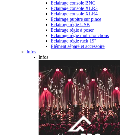
Eclairage console BNC
Eclairage console XLR3
Eclairage console XLR4
Eclairage pupitre sur pince
Eclairage régie USB
Eclairage régie à poser
Eclairage régie multi-fonctions
Eclairage régie rack 19''
Elément séparé et accessoire
Infos
Infos