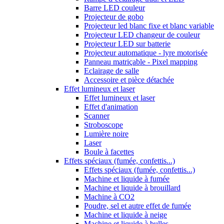
Barre LED couleur
Projecteur de gobo
Projecteur led blanc fixe et blanc variable
Projecteur LED changeur de couleur
Projecteur LED sur batterie
Projecteur automatique - lyre motorisée
Panneau matriçable - Pixel mapping
Eclairage de salle
Accessoire et pièce détachée
Effet lumineux et laser
Effet lumineux et laser
Effet d'animation
Scanner
Stroboscope
Lumière noire
Laser
Boule à facettes
Effets spéciaux (fumée, confettis...)
Effets spéciaux (fumée, confettis...)
Machine et liquide à fumée
Machine et liquide à brouillard
Machine à CO2
Poudre, sel et autre effet de fumée
Machine et liquide à neige
Machine et liquide à bulles