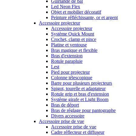
Guirlande de bal
Led Neon Flex
Objet et mobilier décoratif
Peinture réfléchissante, or et argent
Accessoire projecteur
Accessoire projecteur
Système Quick Mount
Crochet, clamp et pince
Platine et ventouse
Bras magique et flexible
Bras d'extension
Rotule parapluie
Lest
Pied pour projecteur
Colonne télescopique
Barre pour plusieurs projecteurs
Spigot, tourelle et adaptateur
Rotule grip et bras d'extension
Système girafe et Light Boom
Bras de déport
Bras de réglage pour pantographe
Divers accessoire
Accessoire prise de vue
Accessoire prise de vue
Cadre réflecteur et diffuseur