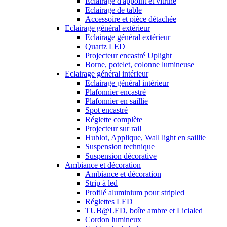
Eclairage d'appoint et vitrine
Eclairage de table
Accessoire et pièce détachée
Eclairage général extérieur
Eclairage général extérieur
Quartz LED
Projecteur encastré Uplight
Borne, potelet, colonne lumineuse
Eclairage général intérieur
Eclairage général intérieur
Plafonnier encastré
Plafonnier en saillie
Spot encastré
Réglette complète
Projecteur sur rail
Hublot, Applique, Wall light en saillie
Suspension technique
Suspension décorative
Ambiance et décoration
Ambiance et décoration
Strip à led
Profilé aluminium pour stripled
Réglettes LED
TUB@LED, boîte ambre et Licialed
Cordon lumineux