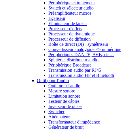
Périphérique et traitement
Switch et sélecteur audio
Préamplificateur micros
Egaliseur
Eliminateur de larsen
Processeur d'effets
Processeur de dynamique
Processeur de diffusion
Boîte de direct (DI) - symétriseur
Convertisseur analogique <> numérique
Périphériques DANTE, AVB, etc…
Splitter et distributeur audio
Périphérique Broadcast
Transmission audio par RJ45
Transmission audio HF et Bluetooth
Outil pour l'audio
Outil pour l'audio
Mesure sonore
Limitation sonore
Testeur de câbles
Inverseur de phase
Switcher
Atténuateur
Transformateur d'impédance
Générateur de bruit