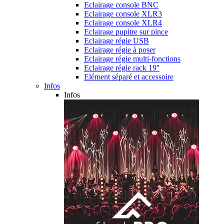
Eclairage console BNC
Eclairage console XLR3
Eclairage console XLR4
Eclairage pupitre sur pince
Eclairage régie USB
Eclairage régie à poser
Eclairage régie multi-fonctions
Eclairage régie rack 19''
Elément séparé et accessoire
Infos
Infos