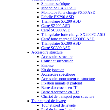
Structure scénique
Monotube EX50 ASD
Monotube forte charge FX50 ASD
Echelle EX290 ASD
Triangulaire SX290 ASD
Carré SZ290 ASD
Carré SC300 ASD
Triangulaire forte charge SX290FC ASD
Carré forte charge SZ290FC ASD
Triangulaire SX390 ASD
Carré SC390 ASD
Accessoire structure
Accessoire structure
Collier et suspension
Embase
Kit de jonction
Accessoire spécifique
Accessoire pour totem en structure
Fixation murale et plafond
Barre d'accroche en ''T''
Barre d'accroche en ''H''
Chariot de transport pour structure
Tour et pied de levage
Tour et pied de levage
Pied de levage à treuil