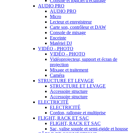
Console et logiciel d'éclairage
AUDIO PRO
AUDIO PRO
Micro
Lecteur et enregistreur
Carte son, contrôleur et DAW
Console de mixage
Enceinte
Matériel DJ
VIDÉO - PHOTO
VIDÉO - PHOTO
Vidéoprojecteur, support et écran de
projection
Mixage et traitement
Caméra
STRUCTURE ET LEVAGE
STRUCTURE ET LEVAGE
Accessoire structure
Accessoire structure
ELECTRICITÉ
ELECTRICITÉ
Cordon, rallonge et multiprise
FLIGHT, RACK ET SAC
FLIGHT, RACK ET SAC
Sac, valise souple et semi-rigide et housse