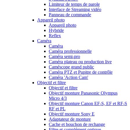
Limiteur de temps de parole
Interface de Streaming vidéo
Panneau de commande
Appareil photo
Appareil photo
Hybride
Reflex
Caméra
Caméra
Caméra professionnelle
Caméra semi-pro
Caméra plateau ou production live
Caméscope grand public
Caméra PTZ et Pupitre de contrôle
Caméra 'Action Cam'
Objectif et filtre
Objectif et filtre
Objectif monture Panasonic Olympus
Micro 4/3
Objectif monture Canon EF-S, EF et RF-S
RF et PL
Objectif monture Sony E
Adaptateur de monture
Cache et bouchon de rechange
Filtre et complément optique