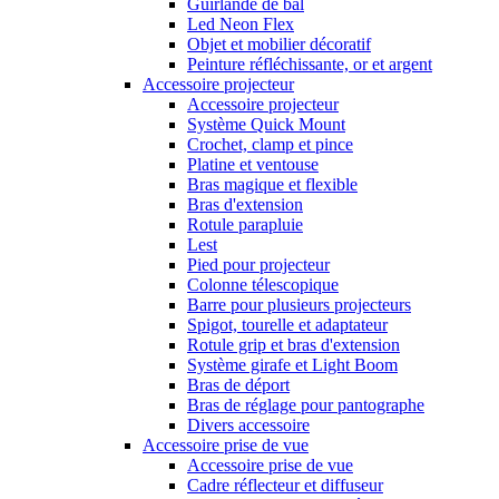
Guirlande de bal
Led Neon Flex
Objet et mobilier décoratif
Peinture réfléchissante, or et argent
Accessoire projecteur
Accessoire projecteur
Système Quick Mount
Crochet, clamp et pince
Platine et ventouse
Bras magique et flexible
Bras d'extension
Rotule parapluie
Lest
Pied pour projecteur
Colonne télescopique
Barre pour plusieurs projecteurs
Spigot, tourelle et adaptateur
Rotule grip et bras d'extension
Système girafe et Light Boom
Bras de déport
Bras de réglage pour pantographe
Divers accessoire
Accessoire prise de vue
Accessoire prise de vue
Cadre réflecteur et diffuseur