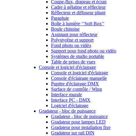
Coupe-flux, drapeau et écran
Cadre à gélatine et réflecteur
Réflecteur et diffuseur pliant
Parapluie
Boîte à lumière ‘’Soft Box’’
Boule chinoise
Assistant pour réflecteur
Polystyrène et support
Fond photo ou vidéo
Support pour fond photo ou vidéo
Systèmes de studio portable
Table de prises de vues
Console et logiciel d'éclairage
Console et logiciel d'éclairage
Console d'éclairage manuelle
Pupitre d'éclairage DMX
Surface de contrôle / Wing
Interface murale
Interface PC - DMX
Logiciel d'éclairage
Gradateur - bloc de puissance
Gradateur - bloc de puissance
Gradateur pour lampes LED
Gradateur pour installation fixe
Gradateur sur rail DIN