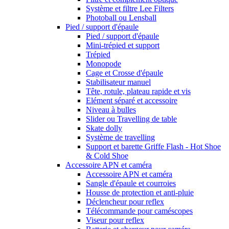
Système et filtre Lee Filters
Photoball ou Lensball
Pied / support d'épaule
Pied / support d'épaule
Mini-trépied et support
Trépied
Monopode
Cage et Crosse d'épaule
Stabilisateur manuel
Tête, rotule, plateau rapide et vis
Elément séparé et accessoire
Niveau à bulles
Slider ou Travelling de table
Skate dolly
Système de travelling
Support et barette Griffe Flash - Hot Shoe
& Cold Shoe
Accessoire APN et caméra
Accessoire APN et caméra
Sangle d'épaule et courroies
Housse de protection et anti-pluie
Déclencheur pour reflex
Télécommande pour caméscopes
Viseur pour reflex