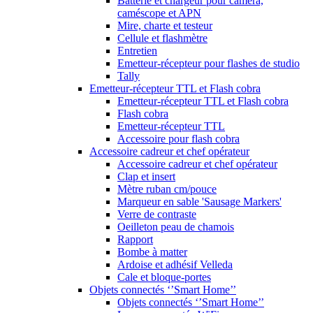
Batterie et chargeur pour caméra,
caméscope et APN
Mire, charte et testeur
Cellule et flashmètre
Entretien
Emetteur-récepteur pour flashes de studio
Tally
Emetteur-récepteur TTL et Flash cobra
Emetteur-récepteur TTL et Flash cobra
Flash cobra
Emetteur-récepteur TTL
Accessoire pour flash cobra
Accessoire cadreur et chef opérateur
Accessoire cadreur et chef opérateur
Clap et insert
Mètre ruban cm/pouce
Marqueur en sable 'Sausage Markers'
Verre de contraste
Oeilleton peau de chamois
Rapport
Bombe à matter
Ardoise et adhésif Velleda
Cale et bloque-portes
Objets connectés ‘’Smart Home’’
Objets connectés ‘’Smart Home’’