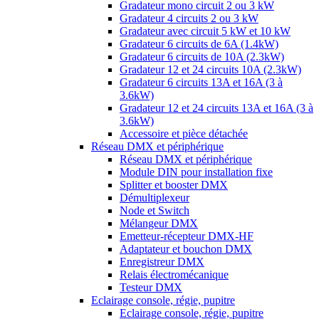
Gradateur mono circuit 2 ou 3 kW
Gradateur 4 circuits 2 ou 3 kW
Gradateur avec circuit 5 kW et 10 kW
Gradateur 6 circuits de 6A (1.4kW)
Gradateur 6 circuits de 10A (2.3kW)
Gradateur 12 et 24 circuits 10A (2.3kW)
Gradateur 6 circuits 13A et 16A (3 à
3.6kW)
Gradateur 12 et 24 circuits 13A et 16A (3 à
3.6kW)
Accessoire et pièce détachée
Réseau DMX et périphérique
Réseau DMX et périphérique
Module DIN pour installation fixe
Splitter et booster DMX
Démultiplexeur
Node et Switch
Mélangeur DMX
Emetteur-récepteur DMX-HF
Adaptateur et bouchon DMX
Enregistreur DMX
Relais électromécanique
Testeur DMX
Eclairage console, régie, pupitre
Eclairage console, régie, pupitre