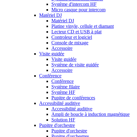
Système d'intercom HF
Micro casque pour intercom
Matériel DJ
Matériel DJ
Platine vinyle, cellule et diamant
Lecteur CD et USB à plat
Controleur et logiciel
Console de mixage
Accessoire
Visite guidée
Visite guidée
Système de visite guidée
Accessoire
Conférence
Conférence
Système filaire
Système HF
Pupitre de conférences
Accessibilité auditive
Accessibilité auditive
Ampli de boucle à induction magnétique
Solution HF
Pupitre d'orchestre
Pupitre d'orchestre
Pupitre d'orchestres