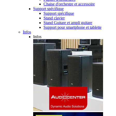
Chaise d'orchestre et accessoire
Support spécifique
Support spécifique
Stand clavier
Stand Guitare et ampli guitare
Support pour smartphone et tablette
Infos
Infos