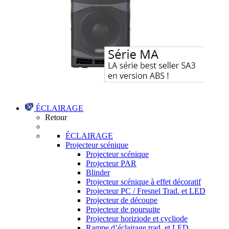
ÉCLAIRAGE
Retour
ÉCLAIRAGE
Projecteur scénique
Projecteur scénique
Projecteur PAR
Blinder
Projecteur scénique à effet décoratif
Projecteur PC / Fresnel Trad. et LED
Projecteur de découpe
Projecteur de poursuite
Projecteur horiziode et cycliode
Rampe d’éclairage trad. et LED