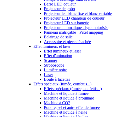
Barre LED couleur
Projecteur de gobo
Projecteur led blanc fixe et blanc variable
Projecteur LED changeur de couleur
Projecteur LED sur batterie
Projecteur automatique - lyre motorisée
Panneau matriçable - Pixel mapping
Eclairage de salle
Accessoire et pièce détachée
Effet lumineux et laser
Effet lumineux et laser
Effet d'animation
Scanner
Stroboscope
Lumière noire
Laser
Boule à facettes
Effets spéciaux (fumée, confettis...)
Effets spéciaux (fumée, confettis...)
Machine et liquide à fumée
Machine et liquide à brouillard
Machine à CO2
Poudre, sel et autre effet de fumée
Machine et liquide à neige
Machine et liquide à bulles