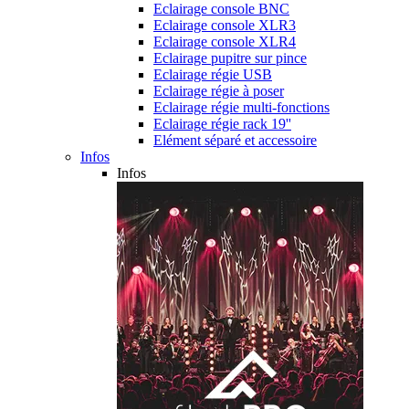
Eclairage console BNC
Eclairage console XLR3
Eclairage console XLR4
Eclairage pupitre sur pince
Eclairage régie USB
Eclairage régie à poser
Eclairage régie multi-fonctions
Eclairage régie rack 19''
Elément séparé et accessoire
Infos
Infos