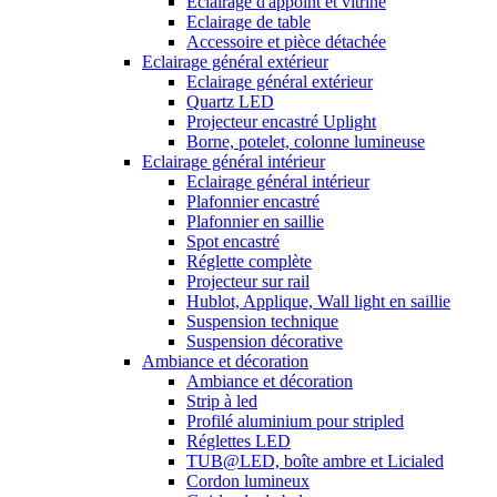
Eclairage d'appoint et vitrine
Eclairage de table
Accessoire et pièce détachée
Eclairage général extérieur
Eclairage général extérieur
Quartz LED
Projecteur encastré Uplight
Borne, potelet, colonne lumineuse
Eclairage général intérieur
Eclairage général intérieur
Plafonnier encastré
Plafonnier en saillie
Spot encastré
Réglette complète
Projecteur sur rail
Hublot, Applique, Wall light en saillie
Suspension technique
Suspension décorative
Ambiance et décoration
Ambiance et décoration
Strip à led
Profilé aluminium pour stripled
Réglettes LED
TUB@LED, boîte ambre et Licialed
Cordon lumineux