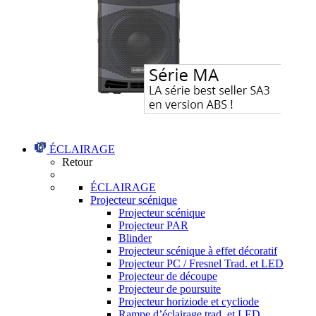
ÉCLAIRAGE
Retour
ÉCLAIRAGE
Projecteur scénique
Projecteur scénique
Projecteur PAR
Blinder
Projecteur scénique à effet décoratif
Projecteur PC / Fresnel Trad. et LED
Projecteur de découpe
Projecteur de poursuite
Projecteur horiziode et cycliode
Rampe d’éclairage trad. et LED