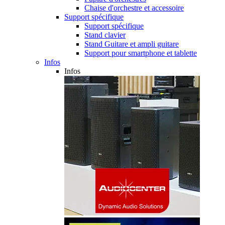
Chaise d'orchestre et accessoire
Support spécifique
Support spécifique
Stand clavier
Stand Guitare et ampli guitare
Support pour smartphone et tablette
Infos
Infos