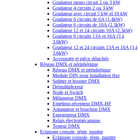
Gradateur mono circuit 2 ou 3 kW
Gradateur 4 circuits 2 ou 3 kW
Gradateur avec circuit 5 kW et 10 kW
Gradateur 6 circuits de 6A (1.4kW)
Gradateur 6 circuits de 10A (2.3kW)
Gradateur 12 et 24 circuits 10A (2.3kW)
Gradateur 6 circuits 13A et 16A (3 à
3.6kW)
Gradateur 12 et 24 circuits 13A et 16A (3 à
3.6kW)
Accessoire et pièce détachée
Réseau DMX et périphérique
Réseau DMX et périphérique
Module DIN pour installation fixe
Splitter et booster DMX
Démultiplexeur
Node et Switch
Mélangeur DMX
Emetteur-récepteur DMX-HF
Adaptateur et bouchon DMX
Enregistreur DMX
Relais électromécanique
Testeur DMX
Eclairage console, régie, pupitre
Eclairage console, régie, pupitre