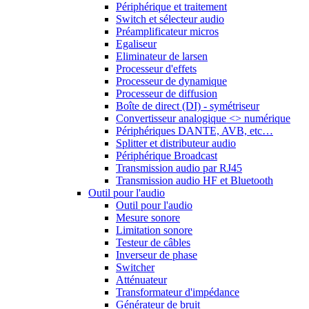
Périphérique et traitement
Switch et sélecteur audio
Préamplificateur micros
Egaliseur
Eliminateur de larsen
Processeur d'effets
Processeur de dynamique
Processeur de diffusion
Boîte de direct (DI) - symétriseur
Convertisseur analogique <> numérique
Périphériques DANTE, AVB, etc…
Splitter et distributeur audio
Périphérique Broadcast
Transmission audio par RJ45
Transmission audio HF et Bluetooth
Outil pour l'audio
Outil pour l'audio
Mesure sonore
Limitation sonore
Testeur de câbles
Inverseur de phase
Switcher
Atténuateur
Transformateur d'impédance
Générateur de bruit