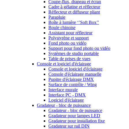
Coupe-flux, drapeau et écran
Cadre à gélatine et réflecteur
Réflecteur et diffuseur pliant
Parapluie
Boîte à lumière ‘’Soft Box’’
Boule chinoise
Assistant pour réflecteur
Polystyrène et support
Fond photo ou vidéo
Support pour fond photo ou vidéo
Systèmes de studio portable
Table de prises de vues
Console et logiciel d'éclairage
Console et logiciel d'éclairage
Console d'éclairage manuelle
Pupitre d'éclairage DMX
Surface de contrôle / Wing
Interface murale
Interface PC - DMX
Logiciel d'éclairage
Gradateur - bloc de puissance
Gradateur - bloc de puissance
Gradateur pour lampes LED
Gradateur pour installation fixe
Gradateur sur rail DIN