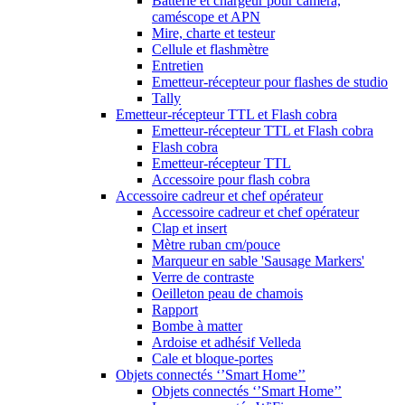
Batterie et chargeur pour caméra,
caméscope et APN
Mire, charte et testeur
Cellule et flashmètre
Entretien
Emetteur-récepteur pour flashes de studio
Tally
Emetteur-récepteur TTL et Flash cobra
Emetteur-récepteur TTL et Flash cobra
Flash cobra
Emetteur-récepteur TTL
Accessoire pour flash cobra
Accessoire cadreur et chef opérateur
Accessoire cadreur et chef opérateur
Clap et insert
Mètre ruban cm/pouce
Marqueur en sable 'Sausage Markers'
Verre de contraste
Oeilleton peau de chamois
Rapport
Bombe à matter
Ardoise et adhésif Velleda
Cale et bloque-portes
Objets connectés ‘’Smart Home’’
Objets connectés ‘’Smart Home’’