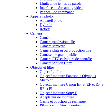
Limiteur de temps de parole
Interface de Streaming vidéo
Panneau de commande
Appareil photo
Appareil photo
Hybride
Reflex
Caméra
Caméra
Caméra professionnelle
Caméra semi-pro
Caméra plateau ou production live
Caméscope grand public
Caméra PTZ et Pupitre de contrôle
Caméra 'Action Cam'
Objectif et filtre
Objectif et filtre
Objectif monture Panasonic Olympus
Micro 4/3
Objectif monture Canon EF-S, EF et RF-S
RF et PL
Objectif monture Sony E
Adaptateur de monture
Cache et bouchon de rechange
Filtre et complément optique