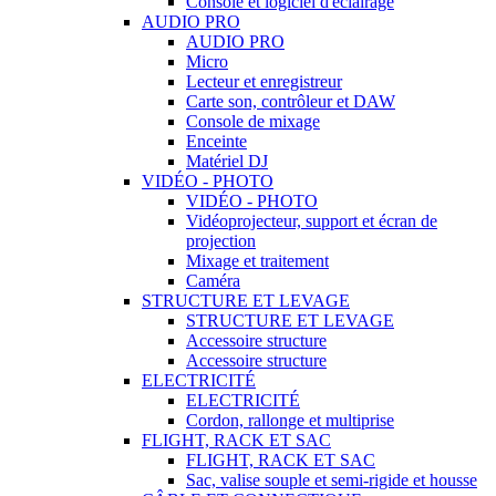
Console et logiciel d'éclairage
AUDIO PRO
AUDIO PRO
Micro
Lecteur et enregistreur
Carte son, contrôleur et DAW
Console de mixage
Enceinte
Matériel DJ
VIDÉO - PHOTO
VIDÉO - PHOTO
Vidéoprojecteur, support et écran de
projection
Mixage et traitement
Caméra
STRUCTURE ET LEVAGE
STRUCTURE ET LEVAGE
Accessoire structure
Accessoire structure
ELECTRICITÉ
ELECTRICITÉ
Cordon, rallonge et multiprise
FLIGHT, RACK ET SAC
FLIGHT, RACK ET SAC
Sac, valise souple et semi-rigide et housse