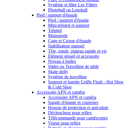
Système et filtre Lee Filters
Photoball ou Lensball
Pied / support d'épaule
Pied / support d'épaule
Mini-trépied et support
Trépied
Monopode
Cage et Crosse d'épaule
Stabilisateur manuel
Tête, rotule, plateau rapide et vis
Elément séparé et accessoire
Niveau à bulles
Slider ou Travelling de table
Skate dolly
Système de travelling
Support et barette Griffe Flash - Hot Shoe
& Cold Shoe
Accessoire APN et caméra
Accessoire APN et caméra
Sangle d'épaule et courroies
Housse de protection et anti-pluie
Déclencheur pour reflex
Télécommande pour caméscopes
Viseur pour reflex