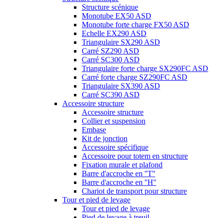
Structure scénique
Monotube EX50 ASD
Monotube forte charge FX50 ASD
Echelle EX290 ASD
Triangulaire SX290 ASD
Carré SZ290 ASD
Carré SC300 ASD
Triangulaire forte charge SX290FC ASD
Carré forte charge SZ290FC ASD
Triangulaire SX390 ASD
Carré SC390 ASD
Accessoire structure
Accessoire structure
Collier et suspension
Embase
Kit de jonction
Accessoire spécifique
Accessoire pour totem en structure
Fixation murale et plafond
Barre d'accroche en ''T''
Barre d'accroche en ''H''
Chariot de transport pour structure
Tour et pied de levage
Tour et pied de levage
Pied de levage à treuil