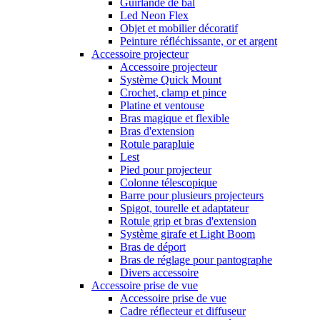
Guirlande de bal
Led Neon Flex
Objet et mobilier décoratif
Peinture réfléchissante, or et argent
Accessoire projecteur
Accessoire projecteur
Système Quick Mount
Crochet, clamp et pince
Platine et ventouse
Bras magique et flexible
Bras d'extension
Rotule parapluie
Lest
Pied pour projecteur
Colonne télescopique
Barre pour plusieurs projecteurs
Spigot, tourelle et adaptateur
Rotule grip et bras d'extension
Système girafe et Light Boom
Bras de déport
Bras de réglage pour pantographe
Divers accessoire
Accessoire prise de vue
Accessoire prise de vue
Cadre réflecteur et diffuseur