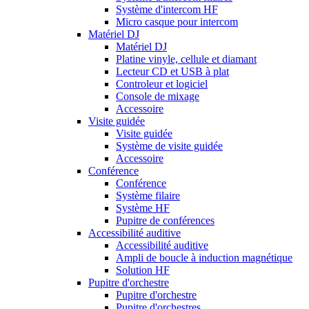
Système d'intercom HF
Micro casque pour intercom
Matériel DJ
Matériel DJ
Platine vinyle, cellule et diamant
Lecteur CD et USB à plat
Controleur et logiciel
Console de mixage
Accessoire
Visite guidée
Visite guidée
Système de visite guidée
Accessoire
Conférence
Conférence
Système filaire
Système HF
Pupitre de conférences
Accessibilité auditive
Accessibilité auditive
Ampli de boucle à induction magnétique
Solution HF
Pupitre d'orchestre
Pupitre d'orchestre
Pupitre d'orchestres