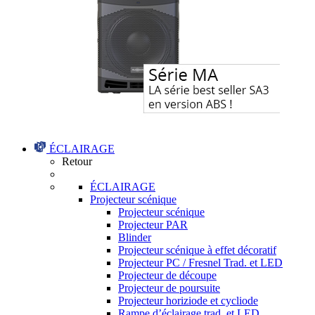
ÉCLAIRAGE
Retour
ÉCLAIRAGE
Projecteur scénique
Projecteur scénique
Projecteur PAR
Blinder
Projecteur scénique à effet décoratif
Projecteur PC / Fresnel Trad. et LED
Projecteur de découpe
Projecteur de poursuite
Projecteur horiziode et cycliode
Rampe d’éclairage trad. et LED