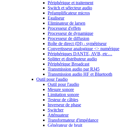
Périphérique et traitement
Switch et sélecteur audio
Préamplificateur micros
Egaliseur
Eliminateur de larsen
Processeur d'effets
Processeur de dynamique
Processeur de diffusion
Boîte de direct (DI) - symétriseur
Convertisseur analogique <> numérique
Périphériques DANTE, AVB, etc…
Splitter et distributeur audio
Périphérique Broadcast
Transmission audio par RJ45
Transmission audio HF et Bluetooth
Outil pour l'audio
Outil pour l'audio
Mesure sonore
Limitation sonore
Testeur de câbles
Inverseur de phase
Switcher
Atténuateur
Transformateur d'impédance
Générateur de bruit