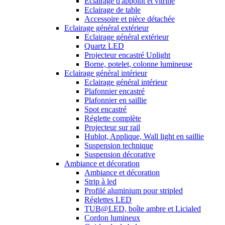
Eclairage d'appoint et vitrine
Eclairage de table
Accessoire et pièce détachée
Eclairage général extérieur
Eclairage général extérieur
Quartz LED
Projecteur encastré Uplight
Borne, potelet, colonne lumineuse
Eclairage général intérieur
Eclairage général intérieur
Plafonnier encastré
Plafonnier en saillie
Spot encastré
Réglette complète
Projecteur sur rail
Hublot, Applique, Wall light en saillie
Suspension technique
Suspension décorative
Ambiance et décoration
Ambiance et décoration
Strip à led
Profilé aluminium pour stripled
Réglettes LED
TUB@LED, boîte ambre et Licialed
Cordon lumineux