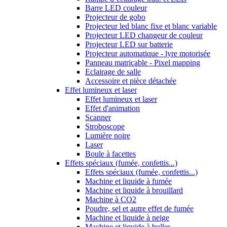
Barre LED couleur
Projecteur de gobo
Projecteur led blanc fixe et blanc variable
Projecteur LED changeur de couleur
Projecteur LED sur batterie
Projecteur automatique - lyre motorisée
Panneau matriçable - Pixel mapping
Eclairage de salle
Accessoire et pièce détachée
Effet lumineux et laser
Effet lumineux et laser
Effet d'animation
Scanner
Stroboscope
Lumière noire
Laser
Boule à facettes
Effets spéciaux (fumée, confettis...)
Effets spéciaux (fumée, confettis...)
Machine et liquide à fumée
Machine et liquide à brouillard
Machine à CO2
Poudre, sel et autre effet de fumée
Machine et liquide à neige
Machine et liquide à bulles