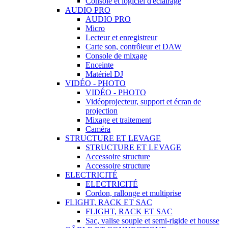
Console et logiciel d'éclairage
AUDIO PRO
AUDIO PRO
Micro
Lecteur et enregistreur
Carte son, contrôleur et DAW
Console de mixage
Enceinte
Matériel DJ
VIDÉO - PHOTO
VIDÉO - PHOTO
Vidéoprojecteur, support et écran de
projection
Mixage et traitement
Caméra
STRUCTURE ET LEVAGE
STRUCTURE ET LEVAGE
Accessoire structure
Accessoire structure
ELECTRICITÉ
ELECTRICITÉ
Cordon, rallonge et multiprise
FLIGHT, RACK ET SAC
FLIGHT, RACK ET SAC
Sac, valise souple et semi-rigide et housse