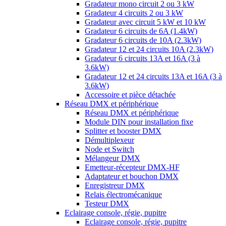
Gradateur mono circuit 2 ou 3 kW
Gradateur 4 circuits 2 ou 3 kW
Gradateur avec circuit 5 kW et 10 kW
Gradateur 6 circuits de 6A (1.4kW)
Gradateur 6 circuits de 10A (2.3kW)
Gradateur 12 et 24 circuits 10A (2.3kW)
Gradateur 6 circuits 13A et 16A (3 à
3.6kW)
Gradateur 12 et 24 circuits 13A et 16A (3 à
3.6kW)
Accessoire et pièce détachée
Réseau DMX et périphérique
Réseau DMX et périphérique
Module DIN pour installation fixe
Splitter et booster DMX
Démultiplexeur
Node et Switch
Mélangeur DMX
Emetteur-récepteur DMX-HF
Adaptateur et bouchon DMX
Enregistreur DMX
Relais électromécanique
Testeur DMX
Eclairage console, régie, pupitre
Eclairage console, régie, pupitre