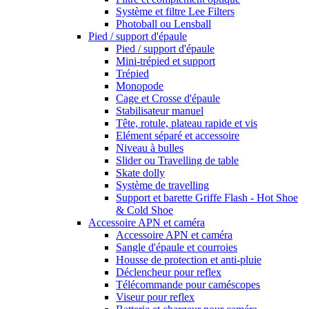
Système et filtre Lee Filters
Photoball ou Lensball
Pied / support d'épaule
Pied / support d'épaule
Mini-trépied et support
Trépied
Monopode
Cage et Crosse d'épaule
Stabilisateur manuel
Tête, rotule, plateau rapide et vis
Elément séparé et accessoire
Niveau à bulles
Slider ou Travelling de table
Skate dolly
Système de travelling
Support et barette Griffe Flash - Hot Shoe
& Cold Shoe
Accessoire APN et caméra
Accessoire APN et caméra
Sangle d'épaule et courroies
Housse de protection et anti-pluie
Déclencheur pour reflex
Télécommande pour caméscopes
Viseur pour reflex