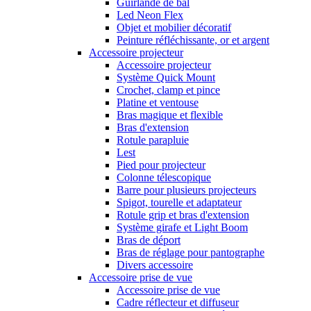
Guirlande de bal
Led Neon Flex
Objet et mobilier décoratif
Peinture réfléchissante, or et argent
Accessoire projecteur
Accessoire projecteur
Système Quick Mount
Crochet, clamp et pince
Platine et ventouse
Bras magique et flexible
Bras d'extension
Rotule parapluie
Lest
Pied pour projecteur
Colonne télescopique
Barre pour plusieurs projecteurs
Spigot, tourelle et adaptateur
Rotule grip et bras d'extension
Système girafe et Light Boom
Bras de déport
Bras de réglage pour pantographe
Divers accessoire
Accessoire prise de vue
Accessoire prise de vue
Cadre réflecteur et diffuseur