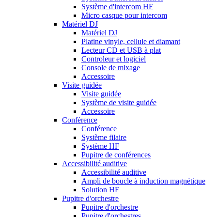
Système d'intercom HF
Micro casque pour intercom
Matériel DJ
Matériel DJ
Platine vinyle, cellule et diamant
Lecteur CD et USB à plat
Controleur et logiciel
Console de mixage
Accessoire
Visite guidée
Visite guidée
Système de visite guidée
Accessoire
Conférence
Conférence
Système filaire
Système HF
Pupitre de conférences
Accessibilité auditive
Accessibilité auditive
Ampli de boucle à induction magnétique
Solution HF
Pupitre d'orchestre
Pupitre d'orchestre
Pupitre d'orchestres