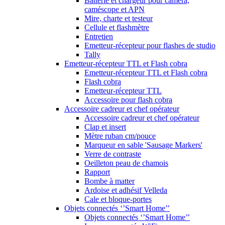
Batterie et chargeur pour caméra,
caméscope et APN
Mire, charte et testeur
Cellule et flashmètre
Entretien
Emetteur-récepteur pour flashes de studio
Tally
Emetteur-récepteur TTL et Flash cobra
Emetteur-récepteur TTL et Flash cobra
Flash cobra
Emetteur-récepteur TTL
Accessoire pour flash cobra
Accessoire cadreur et chef opérateur
Accessoire cadreur et chef opérateur
Clap et insert
Mètre ruban cm/pouce
Marqueur en sable 'Sausage Markers'
Verre de contraste
Oeilleton peau de chamois
Rapport
Bombe à matter
Ardoise et adhésif Velleda
Cale et bloque-portes
Objets connectés ‘’Smart Home’’
Objets connectés ‘’Smart Home’’