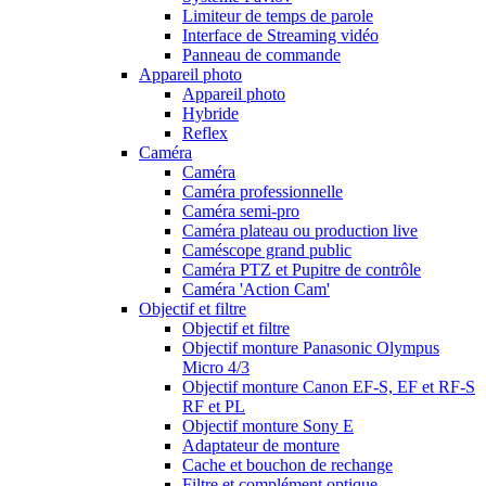
Limiteur de temps de parole
Interface de Streaming vidéo
Panneau de commande
Appareil photo
Appareil photo
Hybride
Reflex
Caméra
Caméra
Caméra professionnelle
Caméra semi-pro
Caméra plateau ou production live
Caméscope grand public
Caméra PTZ et Pupitre de contrôle
Caméra 'Action Cam'
Objectif et filtre
Objectif et filtre
Objectif monture Panasonic Olympus
Micro 4/3
Objectif monture Canon EF-S, EF et RF-S
RF et PL
Objectif monture Sony E
Adaptateur de monture
Cache et bouchon de rechange
Filtre et complément optique