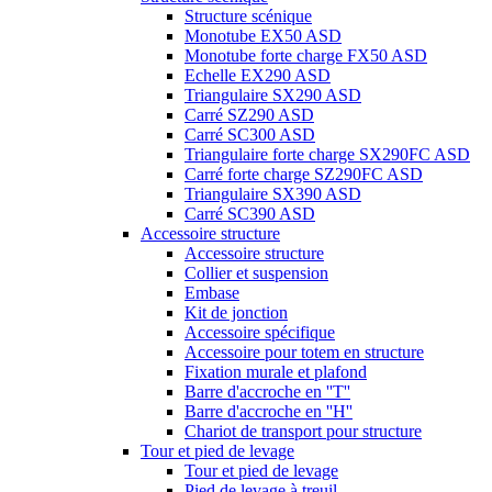
Structure scénique
Monotube EX50 ASD
Monotube forte charge FX50 ASD
Echelle EX290 ASD
Triangulaire SX290 ASD
Carré SZ290 ASD
Carré SC300 ASD
Triangulaire forte charge SX290FC ASD
Carré forte charge SZ290FC ASD
Triangulaire SX390 ASD
Carré SC390 ASD
Accessoire structure
Accessoire structure
Collier et suspension
Embase
Kit de jonction
Accessoire spécifique
Accessoire pour totem en structure
Fixation murale et plafond
Barre d'accroche en ''T''
Barre d'accroche en ''H''
Chariot de transport pour structure
Tour et pied de levage
Tour et pied de levage
Pied de levage à treuil