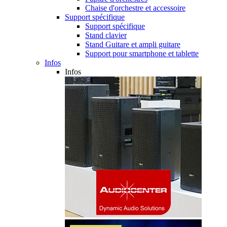
Chaise d'orchestre et accessoire
Support spécifique
Support spécifique
Stand clavier
Stand Guitare et ampli guitare
Support pour smartphone et tablette
Infos
Infos