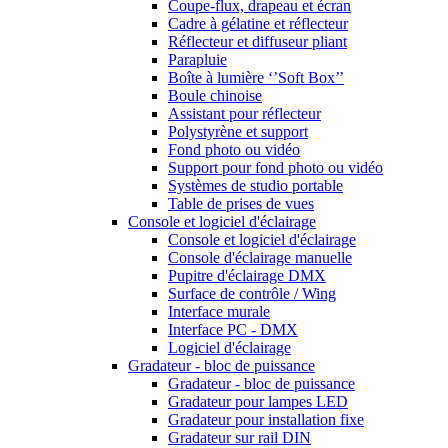
Coupe-flux, drapeau et écran
Cadre à gélatine et réflecteur
Réflecteur et diffuseur pliant
Parapluie
Boîte à lumière ‘’Soft Box’’
Boule chinoise
Assistant pour réflecteur
Polystyrène et support
Fond photo ou vidéo
Support pour fond photo ou vidéo
Systèmes de studio portable
Table de prises de vues
Console et logiciel d'éclairage
Console et logiciel d'éclairage
Console d'éclairage manuelle
Pupitre d'éclairage DMX
Surface de contrôle / Wing
Interface murale
Interface PC - DMX
Logiciel d'éclairage
Gradateur - bloc de puissance
Gradateur - bloc de puissance
Gradateur pour lampes LED
Gradateur pour installation fixe
Gradateur sur rail DIN