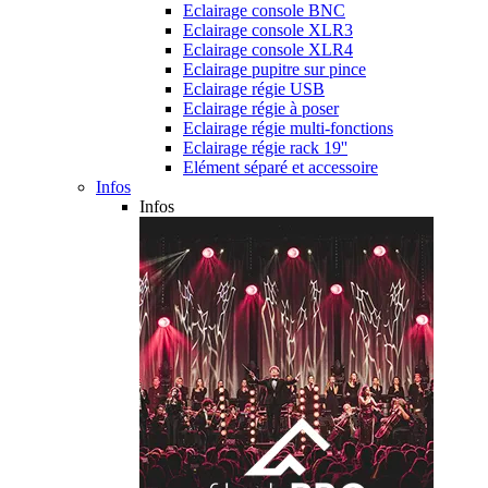
Eclairage console BNC
Eclairage console XLR3
Eclairage console XLR4
Eclairage pupitre sur pince
Eclairage régie USB
Eclairage régie à poser
Eclairage régie multi-fonctions
Eclairage régie rack 19''
Elément séparé et accessoire
Infos
Infos