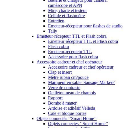
Batterie et chargeur pour caméra,
caméscope et APN
Mire, charte et testeur
Cellule et flashmètre
Entretien
Emetteur-récepteur pour flashes de studio
Tally
Emetteur-récepteur TTL et Flash cobra
Emetteur-récepteur TTL et Flash cobra
Flash cobra
Emetteur-récepteur TTL
Accessoire pour flash cobra
Accessoire cadreur et chef opérateur
Accessoire cadreur et chef opérateur
Clap et insert
Mètre ruban cm/pouce
Marqueur en sable 'Sausage Markers'
Verre de contraste
Oeilleton peau de chamois
Rapport
Bombe à matter
Ardoise et adhésif Velleda
Cale et bloque-portes
Objets connectés ‘’Smart Home’’
Objets connectés ‘’Smart Home’’