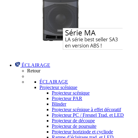
ÉCLAIRAGE
Retour
ÉCLAIRAGE
Projecteur scénique
Projecteur scénique
Projecteur PAR
Blinder
Projecteur scénique à effet décoratif
Projecteur PC / Fresnel Trad. et LED
Projecteur de découpe
Projecteur de poursuite
Projecteur horiziode et cycliode
Rampe d’éclairage trad. et LED