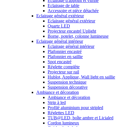
Eclairage d'appoint et vitrine
Eclairage de table
Accessoire et pièce détachée
Eclairage général extérieur
Eclairage général extérieur
Quartz LED
Projecteur encastré Uplight
Borne, potelet, colonne lumineuse
Eclairage général intérieur
Eclairage général intérieur
Plafonnier encastré
Plafonnier en saillie
Spot encastré
Réglette complète
Projecteur sur rail
Hublot, Applique, Wall light en saillie
Suspension technique
Suspension décorative
Ambiance et décoration
Ambiance et décoration
Strip à led
Profilé aluminium pour stripled
Réglettes LED
TUB@LED, boîte ambre et Licialed
Cordon lumineux