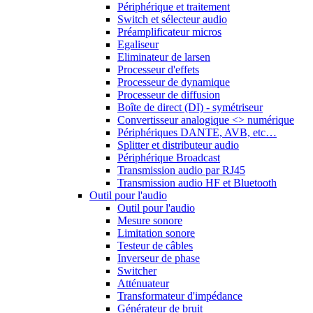
Périphérique et traitement
Switch et sélecteur audio
Préamplificateur micros
Egaliseur
Eliminateur de larsen
Processeur d'effets
Processeur de dynamique
Processeur de diffusion
Boîte de direct (DI) - symétriseur
Convertisseur analogique <> numérique
Périphériques DANTE, AVB, etc…
Splitter et distributeur audio
Périphérique Broadcast
Transmission audio par RJ45
Transmission audio HF et Bluetooth
Outil pour l'audio
Outil pour l'audio
Mesure sonore
Limitation sonore
Testeur de câbles
Inverseur de phase
Switcher
Atténuateur
Transformateur d'impédance
Générateur de bruit