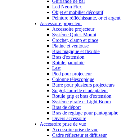
Guirlande de bal
Led Neon Flex
Objet et mobilier décoratif
Peinture réfléchissante, or et argent
Accessoire projecteur
Accessoire projecteur
Système Quick Mount
Crochet, clamp et pince
Platine et ventouse
Bras magique et flexible
Bras d'extension
Rotule parapluie
Lest
Pied pour projecteur
Colonne télescopique
Barre pour plusieurs projecteurs
Spigot, tourelle et adaptateur
Rotule grip et bras d'extension
Système girafe et Light Boom
Bras de déport
Bras de réglage pour pantographe
Divers accessoire
Accessoire prise de vue
Accessoire prise de vue
Cadre réflecteur et diffuseur