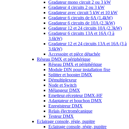
Gradateur mono circuit 2 ou 3 kW
Gradateur 4 circuits 2 ou 3 kW
Gradateur avec circuit 5 kW et 10 kW
Gradateur 6 circuits de 6A (1.4kW)
Gradateur 6 circuits de 10A (2.3kW)
Gradateur 12 et 24 circuits 10A (2.3kW)
Gradateur 6 circuits 13A et 16A (3 à
3.6kW)
Gradateur 12 et 24 circuits 13A et 16A (3 à
3.6kW)
Accessoire et pièce détachée
Réseau DMX et périphérique
Réseau DMX et périphérique
Module DIN pour installation fixe
Splitter et booster DMX
Démultiplexeur
Node et Switch
Mélangeur DMX
Emetteur-récepteur DMX-HF
Adaptateur et bouchon DMX
Enregistreur DMX
Relais électromécanique
Testeur DMX
Eclairage console, régie, pupitre
Eclairage console, régie, pupitre