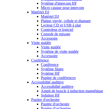
Système d'intercom HF
Micro casque pour intercom
Matériel DJ
Matériel DJ
Platine vinyle, cellule et diamant
Lecteur CD et USB à plat
Controleur et logiciel
Console de mixage
Accessoire
Visite guidée
Visite guidée
Système de visite guidée
Accessoire
Conférence
Conférence
Système filaire
Système HF
Pupitre de conférences
Accessibilité auditive
Accessibilité auditive
Ampli de boucle à induction magnétique
Solution HF
Pupitre d'orchestre
Pupitre d'orchestre
Pupitre d'orchestres