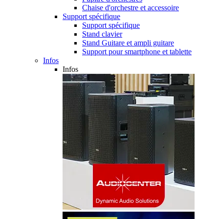
Chaise d'orchestre et accessoire
Support spécifique
Support spécifique
Stand clavier
Stand Guitare et ampli guitare
Support pour smartphone et tablette
Infos
Infos