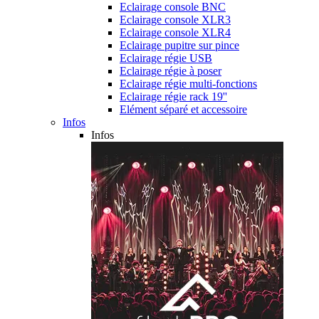
Eclairage console BNC
Eclairage console XLR3
Eclairage console XLR4
Eclairage pupitre sur pince
Eclairage régie USB
Eclairage régie à poser
Eclairage régie multi-fonctions
Eclairage régie rack 19''
Elément séparé et accessoire
Infos
Infos