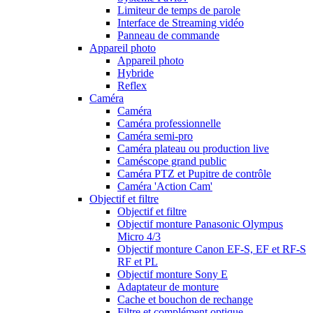
Limiteur de temps de parole
Interface de Streaming vidéo
Panneau de commande
Appareil photo
Appareil photo
Hybride
Reflex
Caméra
Caméra
Caméra professionnelle
Caméra semi-pro
Caméra plateau ou production live
Caméscope grand public
Caméra PTZ et Pupitre de contrôle
Caméra 'Action Cam'
Objectif et filtre
Objectif et filtre
Objectif monture Panasonic Olympus
Micro 4/3
Objectif monture Canon EF-S, EF et RF-S
RF et PL
Objectif monture Sony E
Adaptateur de monture
Cache et bouchon de rechange
Filtre et complément optique