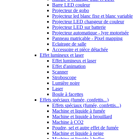
Barre LED couleur
Projecteur de gobo
Projecteur led blanc fixe et blanc variable
Projecteur LED changeur de couleur
Projecteur LED sur batterie
Projecteur automatique - lyre motorisée
Panneau matriçable - Pixel mapping
Eclairage de salle
Accessoire et pièce détachée
Effet lumineux et laser
Effet lumineux et laser
Effet d'animation
Scanner
Stroboscope
Lumière noire
Laser
Boule à facettes
Effets spéciaux (fumée, confettis...)
Effets spéciaux (fumée, confettis...)
Machine et liquide à fumée
Machine et liquide à brouillard
Machine à CO2
Poudre, sel et autre effet de fumée
Machine et liquide à neige
Machine et liquide à bulles