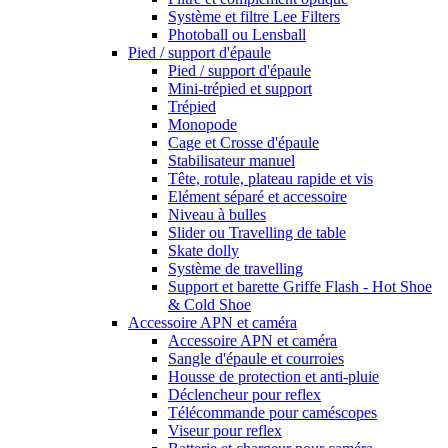
Système et filtre Lee Filters
Photoball ou Lensball
Pied / support d'épaule
Pied / support d'épaule
Mini-trépied et support
Trépied
Monopode
Cage et Crosse d'épaule
Stabilisateur manuel
Tête, rotule, plateau rapide et vis
Elément séparé et accessoire
Niveau à bulles
Slider ou Travelling de table
Skate dolly
Système de travelling
Support et barette Griffe Flash - Hot Shoe
& Cold Shoe
Accessoire APN et caméra
Accessoire APN et caméra
Sangle d'épaule et courroies
Housse de protection et anti-pluie
Déclencheur pour reflex
Télécommande pour caméscopes
Viseur pour reflex