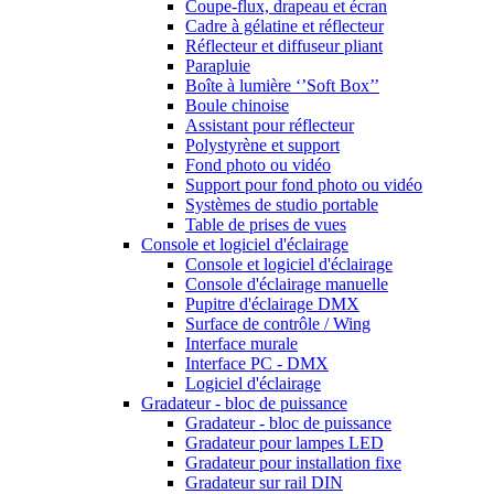
Coupe-flux, drapeau et écran
Cadre à gélatine et réflecteur
Réflecteur et diffuseur pliant
Parapluie
Boîte à lumière ‘’Soft Box’’
Boule chinoise
Assistant pour réflecteur
Polystyrène et support
Fond photo ou vidéo
Support pour fond photo ou vidéo
Systèmes de studio portable
Table de prises de vues
Console et logiciel d'éclairage
Console et logiciel d'éclairage
Console d'éclairage manuelle
Pupitre d'éclairage DMX
Surface de contrôle / Wing
Interface murale
Interface PC - DMX
Logiciel d'éclairage
Gradateur - bloc de puissance
Gradateur - bloc de puissance
Gradateur pour lampes LED
Gradateur pour installation fixe
Gradateur sur rail DIN