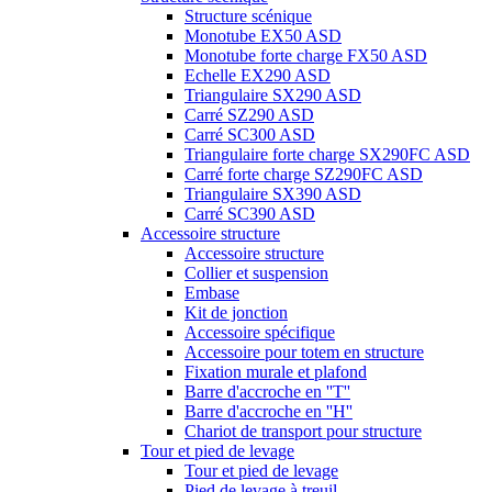
Structure scénique
Monotube EX50 ASD
Monotube forte charge FX50 ASD
Echelle EX290 ASD
Triangulaire SX290 ASD
Carré SZ290 ASD
Carré SC300 ASD
Triangulaire forte charge SX290FC ASD
Carré forte charge SZ290FC ASD
Triangulaire SX390 ASD
Carré SC390 ASD
Accessoire structure
Accessoire structure
Collier et suspension
Embase
Kit de jonction
Accessoire spécifique
Accessoire pour totem en structure
Fixation murale et plafond
Barre d'accroche en ''T''
Barre d'accroche en ''H''
Chariot de transport pour structure
Tour et pied de levage
Tour et pied de levage
Pied de levage à treuil