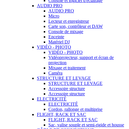
Console et logiciel d'éclairage
AUDIO PRO
AUDIO PRO
Micro
Lecteur et enregistreur
Carte son, contrôleur et DAW
Console de mixage
Enceinte
Matériel DJ
VIDÉO - PHOTO
VIDÉO - PHOTO
Vidéoprojecteur, support et écran de
projection
Mixage et traitement
Caméra
STRUCTURE ET LEVAGE
STRUCTURE ET LEVAGE
Accessoire structure
Accessoire structure
ELECTRICITÉ
ELECTRICITÉ
Cordon, rallonge et multiprise
FLIGHT, RACK ET SAC
FLIGHT, RACK ET SAC
Sac, valise souple et semi-rigide et housse