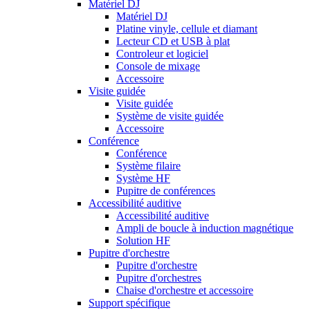
Matériel DJ
Matériel DJ
Platine vinyle, cellule et diamant
Lecteur CD et USB à plat
Controleur et logiciel
Console de mixage
Accessoire
Visite guidée
Visite guidée
Système de visite guidée
Accessoire
Conférence
Conférence
Système filaire
Système HF
Pupitre de conférences
Accessibilité auditive
Accessibilité auditive
Ampli de boucle à induction magnétique
Solution HF
Pupitre d'orchestre
Pupitre d'orchestre
Pupitre d'orchestres
Chaise d'orchestre et accessoire
Support spécifique