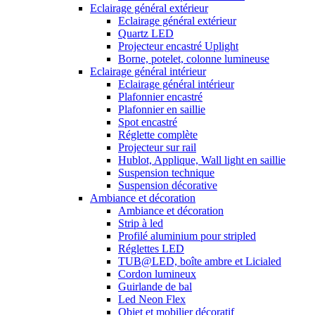
Eclairage général extérieur
Eclairage général extérieur
Quartz LED
Projecteur encastré Uplight
Borne, potelet, colonne lumineuse
Eclairage général intérieur
Eclairage général intérieur
Plafonnier encastré
Plafonnier en saillie
Spot encastré
Réglette complète
Projecteur sur rail
Hublot, Applique, Wall light en saillie
Suspension technique
Suspension décorative
Ambiance et décoration
Ambiance et décoration
Strip à led
Profilé aluminium pour stripled
Réglettes LED
TUB@LED, boîte ambre et Licialed
Cordon lumineux
Guirlande de bal
Led Neon Flex
Objet et mobilier décoratif