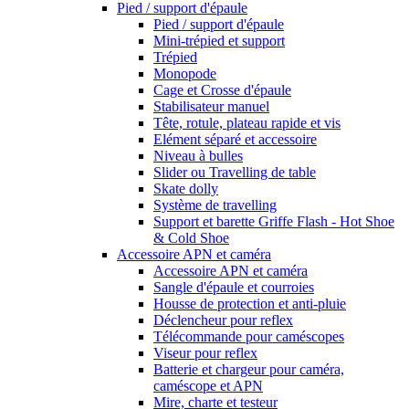
Pied / support d'épaule
Pied / support d'épaule
Mini-trépied et support
Trépied
Monopode
Cage et Crosse d'épaule
Stabilisateur manuel
Tête, rotule, plateau rapide et vis
Elément séparé et accessoire
Niveau à bulles
Slider ou Travelling de table
Skate dolly
Système de travelling
Support et barette Griffe Flash - Hot Shoe
& Cold Shoe
Accessoire APN et caméra
Accessoire APN et caméra
Sangle d'épaule et courroies
Housse de protection et anti-pluie
Déclencheur pour reflex
Télécommande pour caméscopes
Viseur pour reflex
Batterie et chargeur pour caméra,
caméscope et APN
Mire, charte et testeur