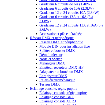
Gradateur 6 circuits de 6A (1.4kW)
Gradateur 6 circuits de 10A (2.3kW)
Gradateur 12 et 24 circuits 10A (2.3kW)
Gradateur 6 circuits 13A et 16A (3 à
3.6kW)
Gradateur 12 et 24 circuits 13A et 16A (3 à
3.6kW)
Accessoire et pièce détachée
Réseau DMX et périphérique
Réseau DMX et périphérique
Module DIN pour installation fixe
Splitter et booster DMX
Démultiplexeur
Node et Switch
Mélangeur DMX
Emetteur-récepteur DMX-HF
Adaptateur et bouchon DMX
Enregistreur DMX
Relais électromécanique
Testeur DMX
Eclairage console, régie, pupitre
Eclairage console, régie, pupitre
Eclairage console BNC
Eclairage console XLR3