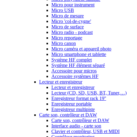
Micro pour instrument
Micro USB
Micro de mesure
Micro 'col-de-cygne'
Micro de surface
Micro radio - podcast
Micro reportage
Micro canon
Micro caméra et appareil photo
Micro smartphone et tablette
Système HF complet
Système HF élément séparé
Accessoire pour micros
Accessoire systèmes HF
Lecteur et enregistreur
Lecteur et enregistreur
Lecteur (CD, SD, USB, BT, Tuner,…)
Enregistreur format rack 19''
Enregistreur portable
Enregistreur multipiste
Carte son, contrôleur et DAW
Carte son, contrôleur et DAW
Interface audio - carte son
Clavier et contrôleur, USB et MIDI
Contrôleur monitoring