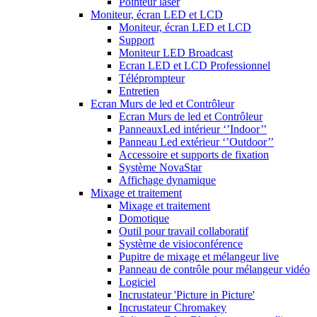
Pointeur laser
Moniteur, écran LED et LCD
Moniteur, écran LED et LCD
Support
Moniteur LED Broadcast
Ecran LED et LCD Professionnel
Téléprompteur
Entretien
Ecran Murs de led et Contrôleur
Ecran Murs de led et Contrôleur
PanneauxLed intérieur ‘’Indoor’’
Panneau Led extérieur ‘’Outdoor’’
Accessoire et supports de fixation
Système NovaStar
Affichage dynamique
Mixage et traitement
Mixage et traitement
Domotique
Outil pour travail collaboratif
Système de visioconférence
Pupitre de mixage et mélangeur live
Panneau de contrôle pour mélangeur vidéo
Logiciel
Incrustateur 'Picture in Picture'
Incrustateur Chromakey