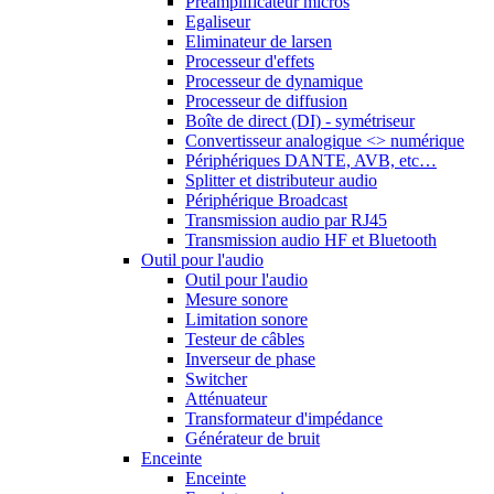
Préamplificateur micros
Egaliseur
Eliminateur de larsen
Processeur d'effets
Processeur de dynamique
Processeur de diffusion
Boîte de direct (DI) - symétriseur
Convertisseur analogique <> numérique
Périphériques DANTE, AVB, etc…
Splitter et distributeur audio
Périphérique Broadcast
Transmission audio par RJ45
Transmission audio HF et Bluetooth
Outil pour l'audio
Outil pour l'audio
Mesure sonore
Limitation sonore
Testeur de câbles
Inverseur de phase
Switcher
Atténuateur
Transformateur d'impédance
Générateur de bruit
Enceinte
Enceinte