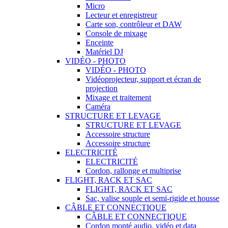
Micro
Lecteur et enregistreur
Carte son, contrôleur et DAW
Console de mixage
Enceinte
Matériel DJ
VIDÉO - PHOTO
VIDÉO - PHOTO
Vidéoprojecteur, support et écran de
projection
Mixage et traitement
Caméra
STRUCTURE ET LEVAGE
STRUCTURE ET LEVAGE
Accessoire structure
Accessoire structure
ELECTRICITÉ
ELECTRICITÉ
Cordon, rallonge et multiprise
FLIGHT, RACK ET SAC
FLIGHT, RACK ET SAC
Sac, valise souple et semi-rigide et housse
CÂBLE ET CONNECTIQUE
CÂBLE ET CONNECTIQUE
Cordon monté audio, vidéo et data