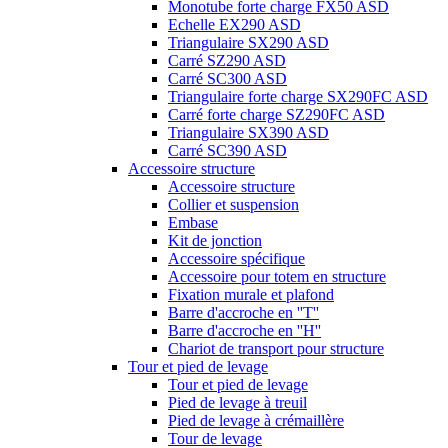
Monotube forte charge FX50 ASD
Echelle EX290 ASD
Triangulaire SX290 ASD
Carré SZ290 ASD
Carré SC300 ASD
Triangulaire forte charge SX290FC ASD
Carré forte charge SZ290FC ASD
Triangulaire SX390 ASD
Carré SC390 ASD
Accessoire structure
Accessoire structure
Collier et suspension
Embase
Kit de jonction
Accessoire spécifique
Accessoire pour totem en structure
Fixation murale et plafond
Barre d'accroche en ''T''
Barre d'accroche en ''H''
Chariot de transport pour structure
Tour et pied de levage
Tour et pied de levage
Pied de levage à treuil
Pied de levage à crémaillère
Tour de levage