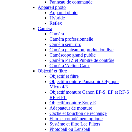
Panneau de commande
Appareil photo
Appareil photo
Hybride
Reflex
Caméra
Caméra
Caméra professionnelle
Caméra semi-pro
Caméra plateau ou production live
Caméscope grand public
Caméra PTZ et Pupitre de contrôle
Caméra 'Action Cam'
Objectif et filtre
Objectif et filtre
Objectif monture Panasonic Olympus
Micro 4/3
Objectif monture Canon EF-S, EF et RF-S
RF et PL
Objectif monture Sony E
Adaptateur de monture
Cache et bouchon de rechange
Filtre et complément optique
Système et filtre Lee Filters
Photoball ou Lensball