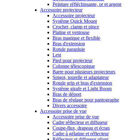
Peinture réfléchissante, or et argent
Accessoire projecteur
Accessoire projecteur
Système Quick Mount
Crochet, clamp et pince
Platine et ventouse
Bras magique et flexible
Bras d'extension
Rotule parapluie
Lest
Pied pour projecteur
Colonne télescopique
Barre pour plusieurs projecteurs
Spigot, tourelle et adaptateur
Rotule grip et bras d'extension
Système girafe et Light Boom
Bras de déport
Bras de réglage pour pantographe
Divers accessoire
Accessoire prise de vue
Accessoire prise de vue
Cadre réflecteur et diffuseur
Coupe-flux, drapeau et écran
Cadre à gélatine et réflecteur
Réflecteur et diffuseur pliant