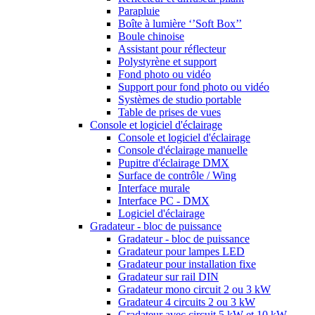
Parapluie
Boîte à lumière ‘’Soft Box’’
Boule chinoise
Assistant pour réflecteur
Polystyrène et support
Fond photo ou vidéo
Support pour fond photo ou vidéo
Systèmes de studio portable
Table de prises de vues
Console et logiciel d'éclairage
Console et logiciel d'éclairage
Console d'éclairage manuelle
Pupitre d'éclairage DMX
Surface de contrôle / Wing
Interface murale
Interface PC - DMX
Logiciel d'éclairage
Gradateur - bloc de puissance
Gradateur - bloc de puissance
Gradateur pour lampes LED
Gradateur pour installation fixe
Gradateur sur rail DIN
Gradateur mono circuit 2 ou 3 kW
Gradateur 4 circuits 2 ou 3 kW
Gradateur avec circuit 5 kW et 10 kW