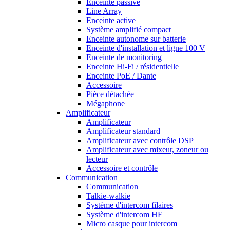
Enceinte passive
Line Array
Enceinte active
Système amplifié compact
Enceinte autonome sur batterie
Enceinte d'installation et ligne 100 V
Enceinte de monitoring
Enceinte Hi-Fi / résidentielle
Enceinte PoE / Dante
Accessoire
Pièce détachée
Mégaphone
Amplificateur
Amplificateur
Amplificateur standard
Amplificateur avec contrôle DSP
Amplificateur avec mixeur, zoneur ou
lecteur
Accessoire et contrôle
Communication
Communication
Talkie-walkie
Système d'intercom filaires
Système d'intercom HF
Micro casque pour intercom