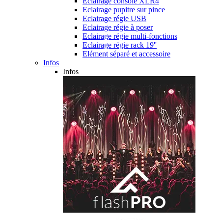
Eclairage console XLR4
Eclairage pupitre sur pince
Eclairage régie USB
Eclairage régie à poser
Eclairage régie multi-fonctions
Eclairage régie rack 19''
Elément séparé et accessoire
Infos
Infos