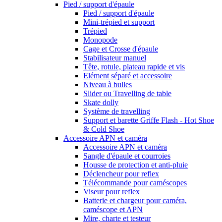
Pied / support d'épaule
Pied / support d'épaule
Mini-trépied et support
Trépied
Monopode
Cage et Crosse d'épaule
Stabilisateur manuel
Tête, rotule, plateau rapide et vis
Elément séparé et accessoire
Niveau à bulles
Slider ou Travelling de table
Skate dolly
Système de travelling
Support et barette Griffe Flash - Hot Shoe
& Cold Shoe
Accessoire APN et caméra
Accessoire APN et caméra
Sangle d'épaule et courroies
Housse de protection et anti-pluie
Déclencheur pour reflex
Télécommande pour caméscopes
Viseur pour reflex
Batterie et chargeur pour caméra,
caméscope et APN
Mire, charte et testeur