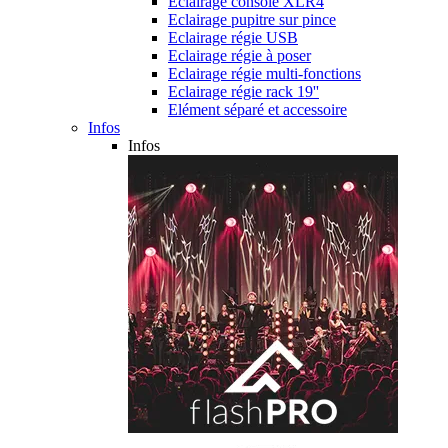
Eclairage console XLR4
Eclairage pupitre sur pince
Eclairage régie USB
Eclairage régie à poser
Eclairage régie multi-fonctions
Eclairage régie rack 19''
Elément séparé et accessoire
Infos
Infos