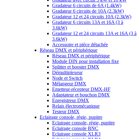
Gradateur 6 circuits de 6A (1.4kW)
Gradateur 6 circuits de 10A (2.3kW)
Gradateur 12 et 24 circuits 10A (2.3kW)
Gradateur 6 circuits 13A et 16A (3 à
3.6kW)
Gradateur 12 et 24 circuits 13A et 16A (3 à
3.6kW)
Accessoire et pièce détachée
Réseau DMX et périphérique
Réseau DMX et périphérique
Module DIN pour installation fixe
Splitter et booster DMX
Démultiplexeur
Node et Switch
Mélangeur DMX
Emetteur-récepteur DMX-HF
Adaptateur et bouchon DMX
Enregistreur DMX
Relais électromécanique
Testeur DMX
Eclairage console, régie, pupitre
Eclairage console, régie, pupitre
Eclairage console BNC
Eclairage console XLR3