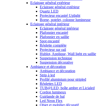
Eclairage général extérieur
Eclairage général extérieur
Quartz LED
Projecteur encastré Uplight
Borne, potelet, colonne lumineuse
Eclairage général intérieur
Eclairage général intérieur
Plafonnier encastré
Plafonnier en saillie
Spot encastré
Réglette complète
Projecteur sur rail
Hublot, Applique, Wall light en saillie
Suspension technique
Suspension décorative
Ambiance et décoration
Ambiance et décoration
Strip à led
Profilé aluminium pour stripled
Réglettes LED
TUB@LED, boîte ambre et Licialed
Cordon lumineux
Guirlande de bal
Led Neon Flex
Objet et mobilier décoratif