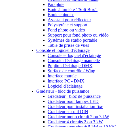
Parapluie
Boîte à lumière ‘’Soft Box’’
Boule chinoise
Assistant pour réflecteur
Polystyrène et support
Fond photo ou vidéo
Support pour fond photo ou vidéo
Systèmes de studio portable
Table de prises de vues
Console et logiciel d'éclairage
Console et logiciel d'éclairage
Console d'éclairage manuelle
Pupitre d'éclairage DMX
Surface de contrôle / Wing
Interface murale
Interface PC - DMX
Logiciel d'éclairage
Gradateur - bloc de puissance
Gradateur - bloc de puissance
Gradateur pour lampes LED
Gradateur pour installation fixe
Gradateur sur rail DIN
Gradateur mono circuit 2 ou 3 kW
Gradateur 4 circuits 2 ou 3 kW
Gradateur avec circuit 5 kW et 10 kW