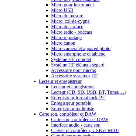
Micro pour instrument
Micro USB
Micro de mesure
Micro 'col-de-cygne'
Micro de surface
Micro radio - podcast
Micro reportage
Micro canon
Micro caméra et appareil photo
Micro smartphone et tablette
Système HF complet
Système HF élément séparé
Accessoire pour micros
Accessoire systèmes HF
Lecteur et enregistreur
Lecteur et enregistreur
Lecteur (CD, SD, USB, BT, Tuner,…)
Enregistreur format rack 19''
Enregistreur portable
Enregistreur multipiste
Carte son, contrôleur et DAW
Carte son, contrôleur et DAW
Interface audio - carte son
Clavier et contrôleur, USB et MIDI
Contrôleur monitoring