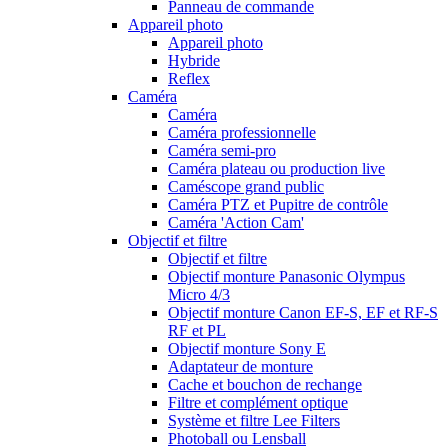
Panneau de commande
Appareil photo
Appareil photo
Hybride
Reflex
Caméra
Caméra
Caméra professionnelle
Caméra semi-pro
Caméra plateau ou production live
Caméscope grand public
Caméra PTZ et Pupitre de contrôle
Caméra 'Action Cam'
Objectif et filtre
Objectif et filtre
Objectif monture Panasonic Olympus
Micro 4/3
Objectif monture Canon EF-S, EF et RF-S
RF et PL
Objectif monture Sony E
Adaptateur de monture
Cache et bouchon de rechange
Filtre et complément optique
Système et filtre Lee Filters
Photoball ou Lensball