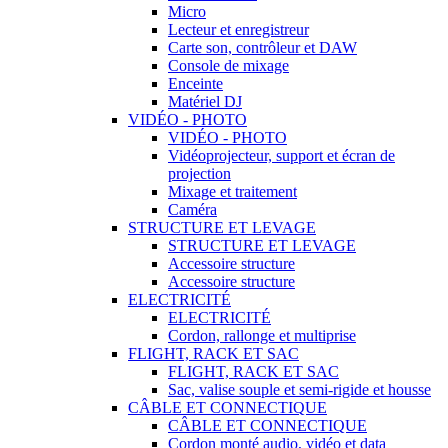
Micro
Lecteur et enregistreur
Carte son, contrôleur et DAW
Console de mixage
Enceinte
Matériel DJ
VIDÉO - PHOTO
VIDÉO - PHOTO
Vidéoprojecteur, support et écran de
projection
Mixage et traitement
Caméra
STRUCTURE ET LEVAGE
STRUCTURE ET LEVAGE
Accessoire structure
Accessoire structure
ELECTRICITÉ
ELECTRICITÉ
Cordon, rallonge et multiprise
FLIGHT, RACK ET SAC
FLIGHT, RACK ET SAC
Sac, valise souple et semi-rigide et housse
CÂBLE ET CONNECTIQUE
CÂBLE ET CONNECTIQUE
Cordon monté audio, vidéo et data