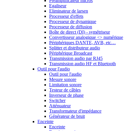
Préamplificateur micros
Egaliseur
Eliminateur de larsen
Processeur d'effets
Processeur de dynamique
Processeur de diffusion
Boîte de direct (DI) - symétriseur
Convertisseur analogique <> numérique
Périphériques DANTE, AVB, etc…
Splitter et distributeur audio
Périphérique Broadcast
Transmission audio par RJ45
Transmission audio HF et Bluetooth
Outil pour l'audio
Outil pour l'audio
Mesure sonore
Limitation sonore
Testeur de câbles
Inverseur de phase
Switcher
Atténuateur
Transformateur d'impédance
Générateur de bruit
Enceinte
Enceinte