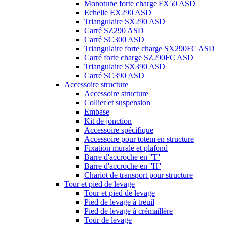
Monotube forte charge FX50 ASD
Echelle EX290 ASD
Triangulaire SX290 ASD
Carré SZ290 ASD
Carré SC300 ASD
Triangulaire forte charge SX290FC ASD
Carré forte charge SZ290FC ASD
Triangulaire SX390 ASD
Carré SC390 ASD
Accessoire structure
Accessoire structure
Collier et suspension
Embase
Kit de jonction
Accessoire spécifique
Accessoire pour totem en structure
Fixation murale et plafond
Barre d'accroche en ''T''
Barre d'accroche en ''H''
Chariot de transport pour structure
Tour et pied de levage
Tour et pied de levage
Pied de levage à treuil
Pied de levage à crémaillère
Tour de levage