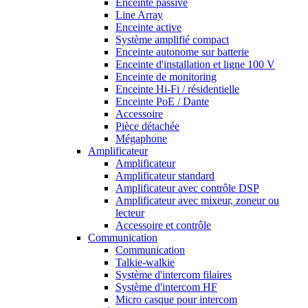
Enceinte passive
Line Array
Enceinte active
Système amplifié compact
Enceinte autonome sur batterie
Enceinte d'installation et ligne 100 V
Enceinte de monitoring
Enceinte Hi-Fi / résidentielle
Enceinte PoE / Dante
Accessoire
Pièce détachée
Mégaphone
Amplificateur
Amplificateur
Amplificateur standard
Amplificateur avec contrôle DSP
Amplificateur avec mixeur, zoneur ou
lecteur
Accessoire et contrôle
Communication
Communication
Talkie-walkie
Système d'intercom filaires
Système d'intercom HF
Micro casque pour intercom