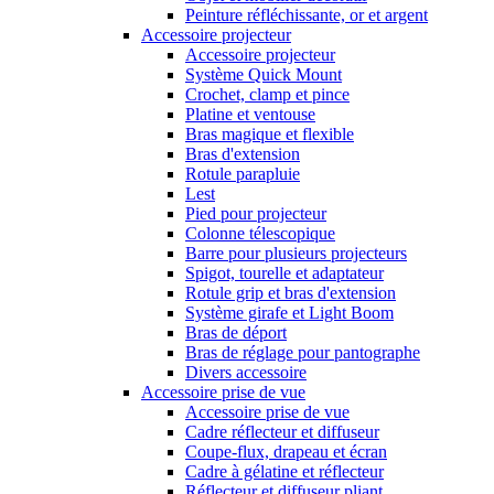
Peinture réfléchissante, or et argent
Accessoire projecteur
Accessoire projecteur
Système Quick Mount
Crochet, clamp et pince
Platine et ventouse
Bras magique et flexible
Bras d'extension
Rotule parapluie
Lest
Pied pour projecteur
Colonne télescopique
Barre pour plusieurs projecteurs
Spigot, tourelle et adaptateur
Rotule grip et bras d'extension
Système girafe et Light Boom
Bras de déport
Bras de réglage pour pantographe
Divers accessoire
Accessoire prise de vue
Accessoire prise de vue
Cadre réflecteur et diffuseur
Coupe-flux, drapeau et écran
Cadre à gélatine et réflecteur
Réflecteur et diffuseur pliant