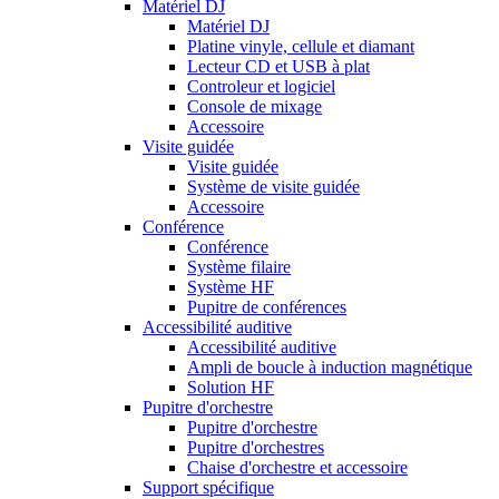
Matériel DJ
Matériel DJ
Platine vinyle, cellule et diamant
Lecteur CD et USB à plat
Controleur et logiciel
Console de mixage
Accessoire
Visite guidée
Visite guidée
Système de visite guidée
Accessoire
Conférence
Conférence
Système filaire
Système HF
Pupitre de conférences
Accessibilité auditive
Accessibilité auditive
Ampli de boucle à induction magnétique
Solution HF
Pupitre d'orchestre
Pupitre d'orchestre
Pupitre d'orchestres
Chaise d'orchestre et accessoire
Support spécifique