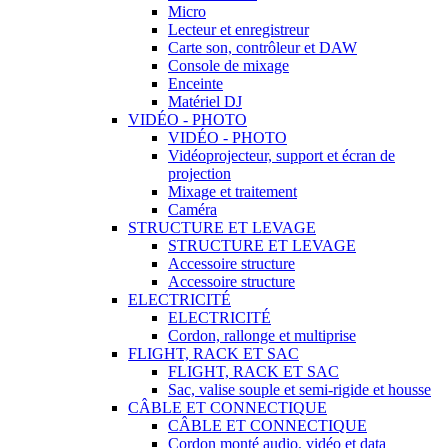
Micro
Lecteur et enregistreur
Carte son, contrôleur et DAW
Console de mixage
Enceinte
Matériel DJ
VIDÉO - PHOTO
VIDÉO - PHOTO
Vidéoprojecteur, support et écran de
projection
Mixage et traitement
Caméra
STRUCTURE ET LEVAGE
STRUCTURE ET LEVAGE
Accessoire structure
Accessoire structure
ELECTRICITÉ
ELECTRICITÉ
Cordon, rallonge et multiprise
FLIGHT, RACK ET SAC
FLIGHT, RACK ET SAC
Sac, valise souple et semi-rigide et housse
CÂBLE ET CONNECTIQUE
CÂBLE ET CONNECTIQUE
Cordon monté audio, vidéo et data