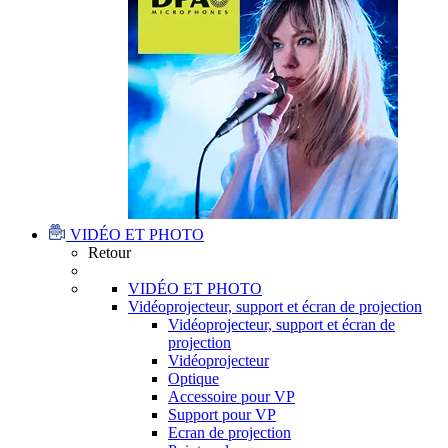
VIDÉO ET PHOTO
Retour
VIDÉO ET PHOTO
Vidéoprojecteur, support et écran de projection
Vidéoprojecteur, support et écran de
projection
Vidéoprojecteur
Optique
Accessoire pour VP
Support pour VP
Ecran de projection