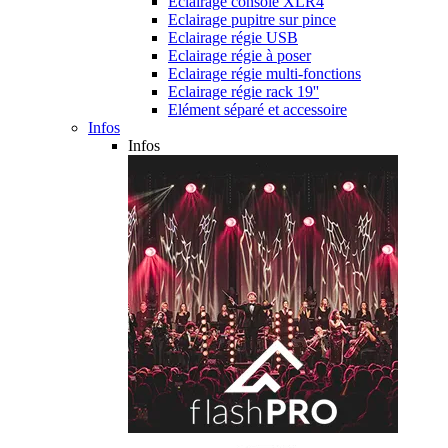
Eclairage console XLR4
Eclairage pupitre sur pince
Eclairage régie USB
Eclairage régie à poser
Eclairage régie multi-fonctions
Eclairage régie rack 19''
Elément séparé et accessoire
Infos
Infos