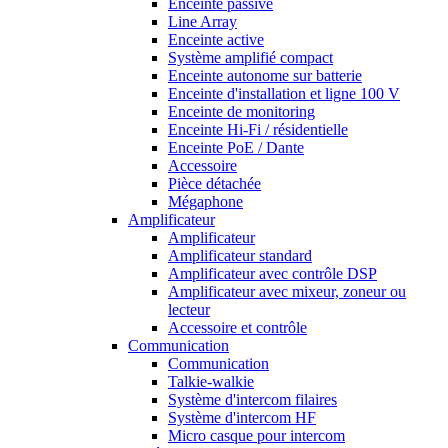
Enceinte passive
Line Array
Enceinte active
Système amplifié compact
Enceinte autonome sur batterie
Enceinte d'installation et ligne 100 V
Enceinte de monitoring
Enceinte Hi-Fi / résidentielle
Enceinte PoE / Dante
Accessoire
Pièce détachée
Mégaphone
Amplificateur
Amplificateur
Amplificateur standard
Amplificateur avec contrôle DSP
Amplificateur avec mixeur, zoneur ou
lecteur
Accessoire et contrôle
Communication
Communication
Talkie-walkie
Système d'intercom filaires
Système d'intercom HF
Micro casque pour intercom