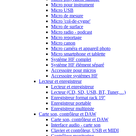
Micro pour instrument
Micro USB
Micro de mesure
Micro 'col-de-cygne'
Micro de surface
Micro radio - podcast
Micro reportage
Micro canon
Micro caméra et appareil photo
Micro smartphone et tablette
Système HF complet
Système HF élément séparé
Accessoire pour micros
Accessoire systèmes HF
Lecteur et enregistreur
Lecteur et enregistreur
Lecteur (CD, SD, USB, BT, Tuner,…)
Enregistreur format rack 19''
Enregistreur portable
Enregistreur multipiste
Carte son, contrôleur et DAW
Carte son, contrôleur et DAW
Interface audio - carte son
Clavier et contrôleur, USB et MIDI
Contrôleur monitoring