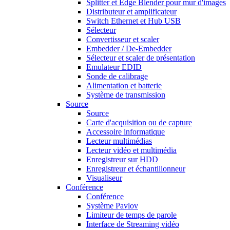
Splitter et Edge Blender pour mur d'images
Distributeur et amplificateur
Switch Ethernet et Hub USB
Sélecteur
Convertisseur et scaler
Embedder / De-Embedder
Sélecteur et scaler de présentation
Emulateur EDID
Sonde de calibrage
Alimentation et batterie
Système de transmission
Source
Source
Carte d'acquisition ou de capture
Accessoire informatique
Lecteur multimédias
Lecteur vidéo et multimédia
Enregistreur sur HDD
Enregistreur et échantillonneur
Visualiseur
Conférence
Conférence
Système Pavlov
Limiteur de temps de parole
Interface de Streaming vidéo