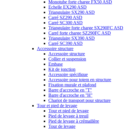
Monotube forte charge FX50 ASD
Echelle EX290 ASD
Triangulaire SX290 ASD
Carré SZ290 ASD
Carré SC300 ASD
Triangulaire forte charge SX290FC ASD
Carré forte charge SZ290FC ASD
Triangulaire SX390 ASD
Carré SC390 ASD
Accessoire structure
Accessoire structure
Collier et suspension
Embase
Kit de jonction
Accessoire spécifique
Accessoire pour totem en structure
Fixation murale et plafond
Barre d'accroche en ''T''
Barre d'accroche en ''H''
Chariot de transport pour structure
Tour et pied de levage
Tour et pied de levage
Pied de levage à treuil
Pied de levage à crémaillère
Tour de levage