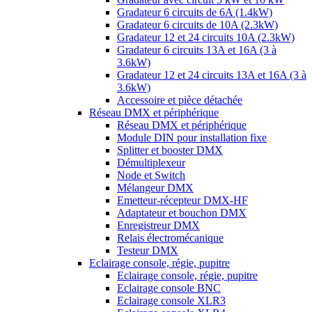
Gradateur 6 circuits de 6A (1.4kW)
Gradateur 6 circuits de 10A (2.3kW)
Gradateur 12 et 24 circuits 10A (2.3kW)
Gradateur 6 circuits 13A et 16A (3 à
3.6kW)
Gradateur 12 et 24 circuits 13A et 16A (3 à
3.6kW)
Accessoire et pièce détachée
Réseau DMX et périphérique
Réseau DMX et périphérique
Module DIN pour installation fixe
Splitter et booster DMX
Démultiplexeur
Node et Switch
Mélangeur DMX
Emetteur-récepteur DMX-HF
Adaptateur et bouchon DMX
Enregistreur DMX
Relais électromécanique
Testeur DMX
Eclairage console, régie, pupitre
Eclairage console, régie, pupitre
Eclairage console BNC
Eclairage console XLR3