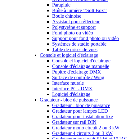
Parapluie
Boîte à lumière ‘’Soft Box’’
Boule chinoise
Assistant pour réflecteur
Polystyrène et support
Fond photo ou vidéo
Support pour fond photo ou vidéo
Systèmes de studio portable
Table de prises de vues
Console et logiciel d'éclairage
Console et logiciel d'éclairage
Console d'éclairage manuelle
Pupitre d'éclairage DMX
Surface de contrôle / Wing
Interface murale
Interface PC - DMX
Logiciel d'éclairage
Gradateur - bloc de puissance
Gradateur - bloc de puissance
Gradateur pour lampes LED
Gradateur pour installation fixe
Gradateur sur rail DIN
Gradateur mono circuit 2 ou 3 kW
Gradateur 4 circuits 2 ou 3 kW
Gradateur avec circuit 5 kW et 10 kW