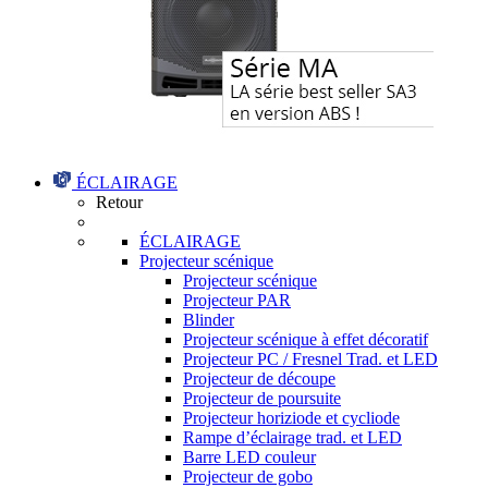
ÉCLAIRAGE
Retour
ÉCLAIRAGE
Projecteur scénique
Projecteur scénique
Projecteur PAR
Blinder
Projecteur scénique à effet décoratif
Projecteur PC / Fresnel Trad. et LED
Projecteur de découpe
Projecteur de poursuite
Projecteur horiziode et cycliode
Rampe d’éclairage trad. et LED
Barre LED couleur
Projecteur de gobo