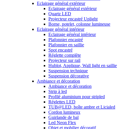
Eclairage général extérieur
Eclairage général extérieur
Quartz LED
Projecteur encastré Uplight
Borne, potelet, colonne lumineuse
Eclairage général intérieur
Eclairage général intérieur
Plafonnier encastré
Plafonnier en saillie
Spot encastré
Réglette complète
Projecteur sur rail
Hublot, Applique, Wall light en saillie
Suspension technique
Suspension décorative
Ambiance et décoration
Ambiance et décoration
Strip à led
Profilé aluminium pour stripled
Réglettes LED
TUB@LED, boîte ambre et Licialed
Cordon lumineux
Guirlande de bal
Led Neon Flex
Objet et mobilier décoratif