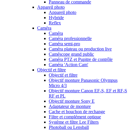
Panneau de commande
Appareil photo
Appareil photo
Hybride
Reflex
Caméra
Caméra
Caméra professionnelle
Caméra semi-pro
Caméra plateau ou production live
Caméscope grand public
Caméra PTZ et Pupitre de contrôle
Caméra 'Action Cam'
Objectif et filtre
Objectif et filtre
Objectif monture Panasonic Olympus
Micro 4/3
Objectif monture Canon EF-S, EF et RF-S
RF et PL
Objectif monture Sony E
Adaptateur de monture
Cache et bouchon de rechange
Filtre et complément optique
Système et filtre Lee Filters
Photoball ou Lensball