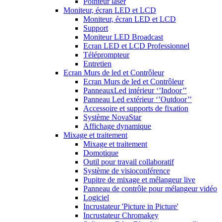
Pointeur laser
Moniteur, écran LED et LCD
Moniteur, écran LED et LCD
Support
Moniteur LED Broadcast
Ecran LED et LCD Professionnel
Téléprompteur
Entretien
Ecran Murs de led et Contrôleur
Ecran Murs de led et Contrôleur
PanneauxLed intérieur ‘’Indoor’’
Panneau Led extérieur ‘’Outdoor’’
Accessoire et supports de fixation
Système NovaStar
Affichage dynamique
Mixage et traitement
Mixage et traitement
Domotique
Outil pour travail collaboratif
Système de visioconférence
Pupitre de mixage et mélangeur live
Panneau de contrôle pour mélangeur vidéo
Logiciel
Incrustateur 'Picture in Picture'
Incrustateur Chromakey