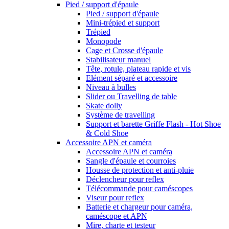
Pied / support d'épaule
Pied / support d'épaule
Mini-trépied et support
Trépied
Monopode
Cage et Crosse d'épaule
Stabilisateur manuel
Tête, rotule, plateau rapide et vis
Elément séparé et accessoire
Niveau à bulles
Slider ou Travelling de table
Skate dolly
Système de travelling
Support et barette Griffe Flash - Hot Shoe
& Cold Shoe
Accessoire APN et caméra
Accessoire APN et caméra
Sangle d'épaule et courroies
Housse de protection et anti-pluie
Déclencheur pour reflex
Télécommande pour caméscopes
Viseur pour reflex
Batterie et chargeur pour caméra,
caméscope et APN
Mire, charte et testeur