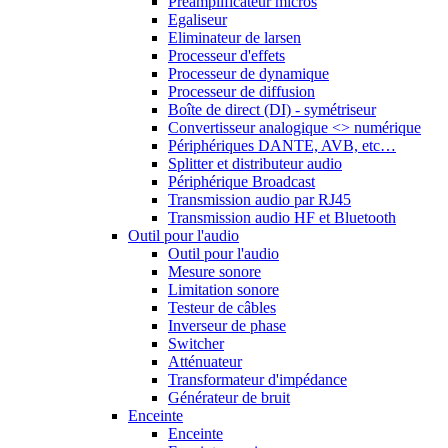
Préamplificateur micros
Egaliseur
Eliminateur de larsen
Processeur d'effets
Processeur de dynamique
Processeur de diffusion
Boîte de direct (DI) - symétriseur
Convertisseur analogique <> numérique
Périphériques DANTE, AVB, etc…
Splitter et distributeur audio
Périphérique Broadcast
Transmission audio par RJ45
Transmission audio HF et Bluetooth
Outil pour l'audio
Outil pour l'audio
Mesure sonore
Limitation sonore
Testeur de câbles
Inverseur de phase
Switcher
Atténuateur
Transformateur d'impédance
Générateur de bruit
Enceinte
Enceinte