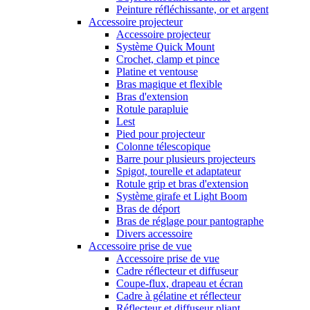
Peinture réfléchissante, or et argent
Accessoire projecteur
Accessoire projecteur
Système Quick Mount
Crochet, clamp et pince
Platine et ventouse
Bras magique et flexible
Bras d'extension
Rotule parapluie
Lest
Pied pour projecteur
Colonne télescopique
Barre pour plusieurs projecteurs
Spigot, tourelle et adaptateur
Rotule grip et bras d'extension
Système girafe et Light Boom
Bras de déport
Bras de réglage pour pantographe
Divers accessoire
Accessoire prise de vue
Accessoire prise de vue
Cadre réflecteur et diffuseur
Coupe-flux, drapeau et écran
Cadre à gélatine et réflecteur
Réflecteur et diffuseur pliant