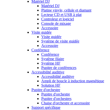
Matériel DJ
Matériel DJ
Platine vinyle, cellule et diamant
Lecteur CD et USB à plat
Controleur et logiciel
Console de mixage
Accessoire
Visite guidée
Visite guidée
Système de visite guidée
Accessoire
Conférence
Conférence
Système filaire
Système HF
Pupitre de conférences
Accessibilité auditive
Accessibilité auditive
Ampli de boucle à induction magnétique
Solution HF
Pupitre d'orchestre
Pupitre d'orchestre
Pupitre d'orchestres
Chaise d'orchestre et accessoire
Support spécifique