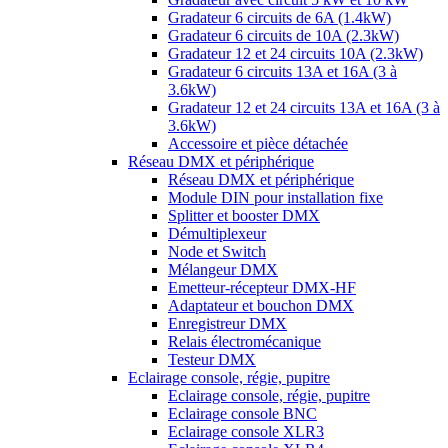
Gradateur 6 circuits de 6A (1.4kW)
Gradateur 6 circuits de 10A (2.3kW)
Gradateur 12 et 24 circuits 10A (2.3kW)
Gradateur 6 circuits 13A et 16A (3 à
3.6kW)
Gradateur 12 et 24 circuits 13A et 16A (3 à
3.6kW)
Accessoire et pièce détachée
Réseau DMX et périphérique
Réseau DMX et périphérique
Module DIN pour installation fixe
Splitter et booster DMX
Démultiplexeur
Node et Switch
Mélangeur DMX
Emetteur-récepteur DMX-HF
Adaptateur et bouchon DMX
Enregistreur DMX
Relais électromécanique
Testeur DMX
Eclairage console, régie, pupitre
Eclairage console, régie, pupitre
Eclairage console BNC
Eclairage console XLR3