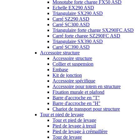
Monotube forte charge FX50 ASD
Echelle EX290 ASD
Triangulaire SX290 ASD
Carré SZ290 ASD
Carré SC300 ASD
Triangulaire forte charge SX290FC ASD
Carré forte charge SZ290FC ASD
Triangulaire SX390 ASD
Carré SC390 ASD
Accessoire structure
Accessoire structure
Collier et suspension
Embase
Kit de jonction
Accessoire spécifique
Accessoire pour totem en structure
Fixation murale et plafond
Barre d'accroche en ''T''
Barre d'accroche en ''H''
Chariot de transport pour structure
Tour et pied de levage
Tour et pied de levage
Pied de levage à treuil
Pied de levage à crémaillère
Tour de levage