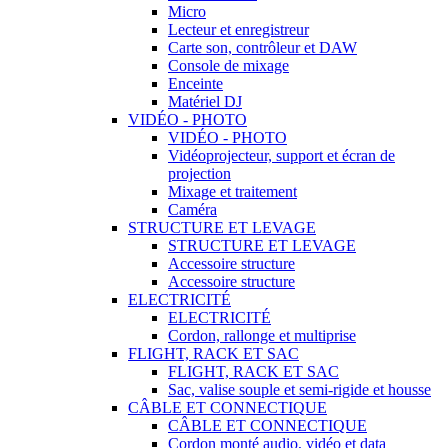
Micro
Lecteur et enregistreur
Carte son, contrôleur et DAW
Console de mixage
Enceinte
Matériel DJ
VIDÉO - PHOTO
VIDÉO - PHOTO
Vidéoprojecteur, support et écran de
projection
Mixage et traitement
Caméra
STRUCTURE ET LEVAGE
STRUCTURE ET LEVAGE
Accessoire structure
Accessoire structure
ELECTRICITÉ
ELECTRICITÉ
Cordon, rallonge et multiprise
FLIGHT, RACK ET SAC
FLIGHT, RACK ET SAC
Sac, valise souple et semi-rigide et housse
CÂBLE ET CONNECTIQUE
CÂBLE ET CONNECTIQUE
Cordon monté audio, vidéo et data