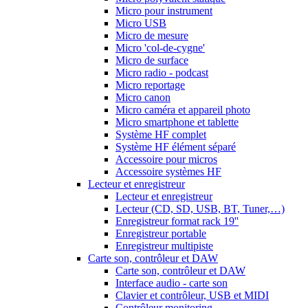
Micro pour instrument
Micro USB
Micro de mesure
Micro 'col-de-cygne'
Micro de surface
Micro radio - podcast
Micro reportage
Micro canon
Micro caméra et appareil photo
Micro smartphone et tablette
Système HF complet
Système HF élément séparé
Accessoire pour micros
Accessoire systèmes HF
Lecteur et enregistreur
Lecteur et enregistreur
Lecteur (CD, SD, USB, BT, Tuner,…)
Enregistreur format rack 19''
Enregistreur portable
Enregistreur multipiste
Carte son, contrôleur et DAW
Carte son, contrôleur et DAW
Interface audio - carte son
Clavier et contrôleur, USB et MIDI
Contrôleur monitoring