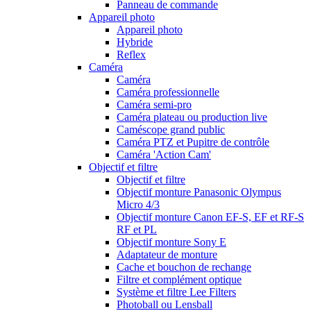
Panneau de commande
Appareil photo
Appareil photo
Hybride
Reflex
Caméra
Caméra
Caméra professionnelle
Caméra semi-pro
Caméra plateau ou production live
Caméscope grand public
Caméra PTZ et Pupitre de contrôle
Caméra 'Action Cam'
Objectif et filtre
Objectif et filtre
Objectif monture Panasonic Olympus
Micro 4/3
Objectif monture Canon EF-S, EF et RF-S
RF et PL
Objectif monture Sony E
Adaptateur de monture
Cache et bouchon de rechange
Filtre et complément optique
Système et filtre Lee Filters
Photoball ou Lensball