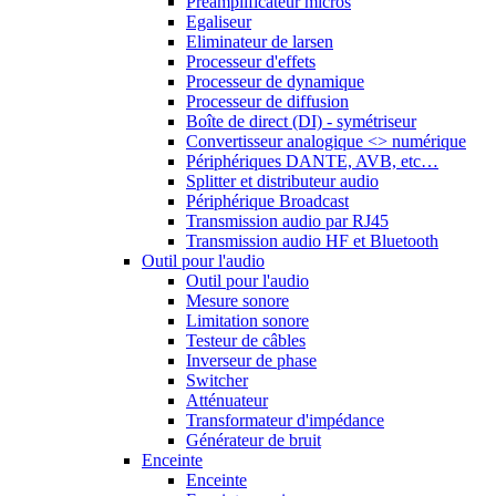
Préamplificateur micros
Egaliseur
Eliminateur de larsen
Processeur d'effets
Processeur de dynamique
Processeur de diffusion
Boîte de direct (DI) - symétriseur
Convertisseur analogique <> numérique
Périphériques DANTE, AVB, etc…
Splitter et distributeur audio
Périphérique Broadcast
Transmission audio par RJ45
Transmission audio HF et Bluetooth
Outil pour l'audio
Outil pour l'audio
Mesure sonore
Limitation sonore
Testeur de câbles
Inverseur de phase
Switcher
Atténuateur
Transformateur d'impédance
Générateur de bruit
Enceinte
Enceinte