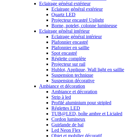
Eclairage général extérieur
Eclairage général extérieur
Quartz LED
Projecteur encastré Uplight
Borne, potelet, colonne lumineuse
Eclairage général intérieur
Eclairage général intérieur
Plafonnier encastré
Plafonnier en saillie
Spot encastré
Réglette complète
Projecteur sur rail
Hublot, Applique, Wall light en saillie
Suspension technique
Suspension décorative
Ambiance et décoration
Ambiance et décoration
Strip à led
Profilé aluminium pour stripled
Réglettes LED
TUB@LED, boîte ambre et Licialed
Cordon lumineux
Guirlande de bal
Led Neon Flex
Objet et mobilier décoratif