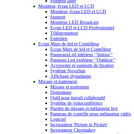
Pointeur laser
Moniteur, écran LED et LCD
Moniteur, écran LED et LCD
Support
Moniteur LED Broadcast
Ecran LED et LCD Professionnel
Téléprompteur
Entretien
Ecran Murs de led et Contrôleur
Ecran Murs de led et Contrôleur
PanneauxLed intérieur ‘’Indoor’’
Panneau Led extérieur ‘’Outdoor’’
Accessoire et supports de fixation
Système NovaStar
Affichage dynamique
Mixage et traitement
Mixage et traitement
Domotique
Outil pour travail collaboratif
Système de visioconférence
Pupitre de mixage et mélangeur live
Panneau de contrôle pour mélangeur vidéo
Logiciel
Incrustateur 'Picture in Picture'
Incrustateur Chromakey