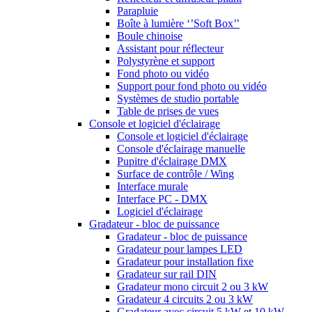
Parapluie
Boîte à lumière ‘’Soft Box’’
Boule chinoise
Assistant pour réflecteur
Polystyrène et support
Fond photo ou vidéo
Support pour fond photo ou vidéo
Systèmes de studio portable
Table de prises de vues
Console et logiciel d'éclairage
Console et logiciel d'éclairage
Console d'éclairage manuelle
Pupitre d'éclairage DMX
Surface de contrôle / Wing
Interface murale
Interface PC - DMX
Logiciel d'éclairage
Gradateur - bloc de puissance
Gradateur - bloc de puissance
Gradateur pour lampes LED
Gradateur pour installation fixe
Gradateur sur rail DIN
Gradateur mono circuit 2 ou 3 kW
Gradateur 4 circuits 2 ou 3 kW
Gradateur avec circuit 5 kW et 10 kW