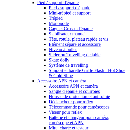
Pied / support d'épaule
Pied / support d'épaule
Mini-trépied et support
Trépied
Monopode
Cage et Crosse d'épaule
Stabilisateur manuel
Tête, rotule, plateau rapide et vis
Elément séparé et accessoire
Niveau à bulles
Slider ou Travelling de table
Skate dolly
Système de travelling
Support et barette Griffe Flash - Hot Shoe
& Cold Shoe
Accessoire APN et caméra
Accessoire APN et caméra
Sangle d'épaule et courroies
Housse de protection et anti-pluie
Déclencheur pour reflex
Télécommande pour caméscopes
Viseur pour reflex
Batterie et chargeur pour caméra,
caméscope et APN
Mire, charte et testeur