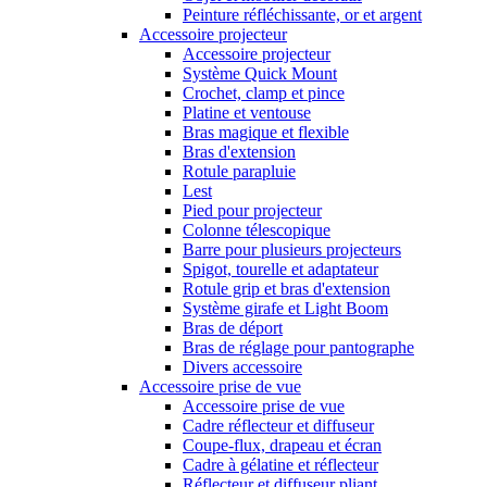
Peinture réfléchissante, or et argent
Accessoire projecteur
Accessoire projecteur
Système Quick Mount
Crochet, clamp et pince
Platine et ventouse
Bras magique et flexible
Bras d'extension
Rotule parapluie
Lest
Pied pour projecteur
Colonne télescopique
Barre pour plusieurs projecteurs
Spigot, tourelle et adaptateur
Rotule grip et bras d'extension
Système girafe et Light Boom
Bras de déport
Bras de réglage pour pantographe
Divers accessoire
Accessoire prise de vue
Accessoire prise de vue
Cadre réflecteur et diffuseur
Coupe-flux, drapeau et écran
Cadre à gélatine et réflecteur
Réflecteur et diffuseur pliant