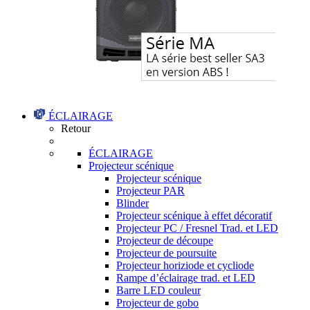
ÉCLAIRAGE
Retour
ÉCLAIRAGE
Projecteur scénique
Projecteur scénique
Projecteur PAR
Blinder
Projecteur scénique à effet décoratif
Projecteur PC / Fresnel Trad. et LED
Projecteur de découpe
Projecteur de poursuite
Projecteur horiziode et cycliode
Rampe d’éclairage trad. et LED
Barre LED couleur
Projecteur de gobo