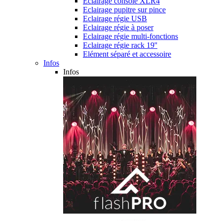
Eclairage console XLR4
Eclairage pupitre sur pince
Eclairage régie USB
Eclairage régie à poser
Eclairage régie multi-fonctions
Eclairage régie rack 19''
Elément séparé et accessoire
Infos
Infos