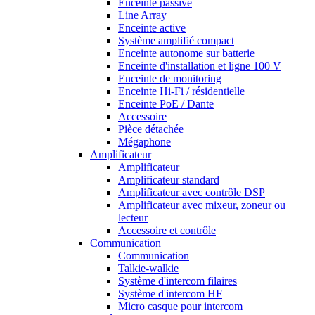
Enceinte passive
Line Array
Enceinte active
Système amplifié compact
Enceinte autonome sur batterie
Enceinte d'installation et ligne 100 V
Enceinte de monitoring
Enceinte Hi-Fi / résidentielle
Enceinte PoE / Dante
Accessoire
Pièce détachée
Mégaphone
Amplificateur
Amplificateur
Amplificateur standard
Amplificateur avec contrôle DSP
Amplificateur avec mixeur, zoneur ou
lecteur
Accessoire et contrôle
Communication
Communication
Talkie-walkie
Système d'intercom filaires
Système d'intercom HF
Micro casque pour intercom