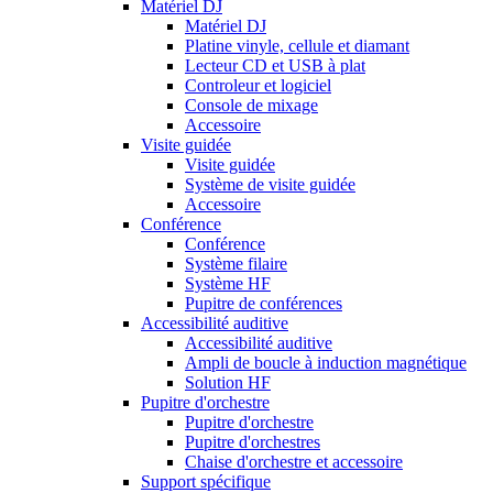
Matériel DJ
Matériel DJ
Platine vinyle, cellule et diamant
Lecteur CD et USB à plat
Controleur et logiciel
Console de mixage
Accessoire
Visite guidée
Visite guidée
Système de visite guidée
Accessoire
Conférence
Conférence
Système filaire
Système HF
Pupitre de conférences
Accessibilité auditive
Accessibilité auditive
Ampli de boucle à induction magnétique
Solution HF
Pupitre d'orchestre
Pupitre d'orchestre
Pupitre d'orchestres
Chaise d'orchestre et accessoire
Support spécifique