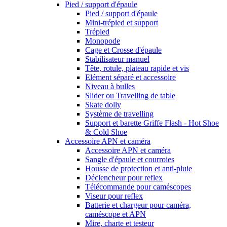
Pied / support d'épaule
Pied / support d'épaule
Mini-trépied et support
Trépied
Monopode
Cage et Crosse d'épaule
Stabilisateur manuel
Tête, rotule, plateau rapide et vis
Elément séparé et accessoire
Niveau à bulles
Slider ou Travelling de table
Skate dolly
Système de travelling
Support et barette Griffe Flash - Hot Shoe
& Cold Shoe
Accessoire APN et caméra
Accessoire APN et caméra
Sangle d'épaule et courroies
Housse de protection et anti-pluie
Déclencheur pour reflex
Télécommande pour caméscopes
Viseur pour reflex
Batterie et chargeur pour caméra,
caméscope et APN
Mire, charte et testeur