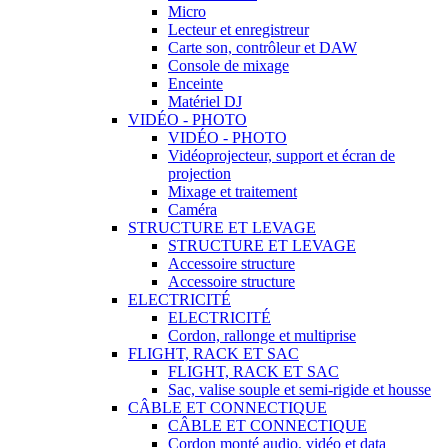
Micro
Lecteur et enregistreur
Carte son, contrôleur et DAW
Console de mixage
Enceinte
Matériel DJ
VIDÉO - PHOTO
VIDÉO - PHOTO
Vidéoprojecteur, support et écran de
projection
Mixage et traitement
Caméra
STRUCTURE ET LEVAGE
STRUCTURE ET LEVAGE
Accessoire structure
Accessoire structure
ELECTRICITÉ
ELECTRICITÉ
Cordon, rallonge et multiprise
FLIGHT, RACK ET SAC
FLIGHT, RACK ET SAC
Sac, valise souple et semi-rigide et housse
CÂBLE ET CONNECTIQUE
CÂBLE ET CONNECTIQUE
Cordon monté audio, vidéo et data