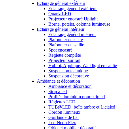
Eclairage général extérieur
Eclairage général extérieur
Quartz LED
Projecteur encastré Uplight
Borne, potelet, colonne lumineuse
Eclairage général intérieur
Eclairage général intérieur
Plafonnier encastré
Plafonnier en saillie
Spot encastré
Réglette complète
Projecteur sur rail
Hublot, Applique, Wall light en saillie
Suspension technique
Suspension décorative
Ambiance et décoration
Ambiance et décoration
Strip à led
Profilé aluminium pour stripled
Réglettes LED
TUB@LED, boîte ambre et Licialed
Cordon lumineux
Guirlande de bal
Led Neon Flex
Objet et mobilier décoratif