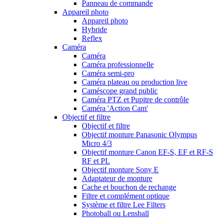
Panneau de commande
Appareil photo
Appareil photo
Hybride
Reflex
Caméra
Caméra
Caméra professionnelle
Caméra semi-pro
Caméra plateau ou production live
Caméscope grand public
Caméra PTZ et Pupitre de contrôle
Caméra 'Action Cam'
Objectif et filtre
Objectif et filtre
Objectif monture Panasonic Olympus
Micro 4/3
Objectif monture Canon EF-S, EF et RF-S
RF et PL
Objectif monture Sony E
Adaptateur de monture
Cache et bouchon de rechange
Filtre et complément optique
Système et filtre Lee Filters
Photoball ou Lensball