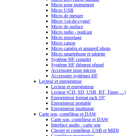
Micro pour instrument
Micro USB
Micro de mesure
Micro 'col-de-cygne'
Micro de surface
Micro radio - podcast
Micro reportage
Micro canon
Micro caméra et appareil photo
Micro smartphone et tablette
Système HF complet
Système HF élément séparé
Accessoire pour micros
Accessoire systèmes HF
Lecteur et enregistreur
Lecteur et enregistreur
Lecteur (CD, SD, USB, BT, Tuner,…)
Enregistreur format rack 19''
Enregistreur portable
Enregistreur multipiste
Carte son, contrôleur et DAW
Carte son, contrôleur et DAW
Interface audio - carte son
Clavier et contrôleur, USB et MIDI
Contrôleur monitoring