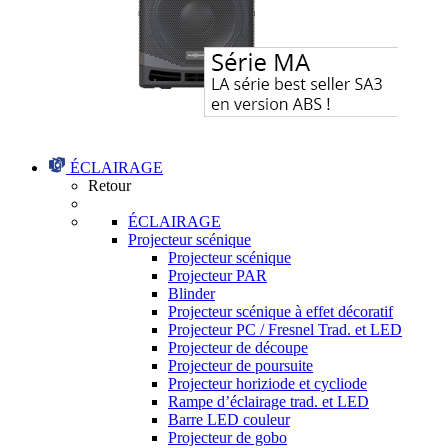
ÉCLAIRAGE
Retour
ÉCLAIRAGE
Projecteur scénique
Projecteur scénique
Projecteur PAR
Blinder
Projecteur scénique à effet décoratif
Projecteur PC / Fresnel Trad. et LED
Projecteur de découpe
Projecteur de poursuite
Projecteur horiziode et cycliode
Rampe d’éclairage trad. et LED
Barre LED couleur
Projecteur de gobo