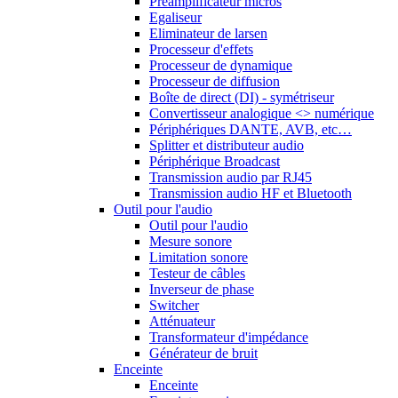
Préamplificateur micros
Egaliseur
Eliminateur de larsen
Processeur d'effets
Processeur de dynamique
Processeur de diffusion
Boîte de direct (DI) - symétriseur
Convertisseur analogique <> numérique
Périphériques DANTE, AVB, etc…
Splitter et distributeur audio
Périphérique Broadcast
Transmission audio par RJ45
Transmission audio HF et Bluetooth
Outil pour l'audio
Outil pour l'audio
Mesure sonore
Limitation sonore
Testeur de câbles
Inverseur de phase
Switcher
Atténuateur
Transformateur d'impédance
Générateur de bruit
Enceinte
Enceinte