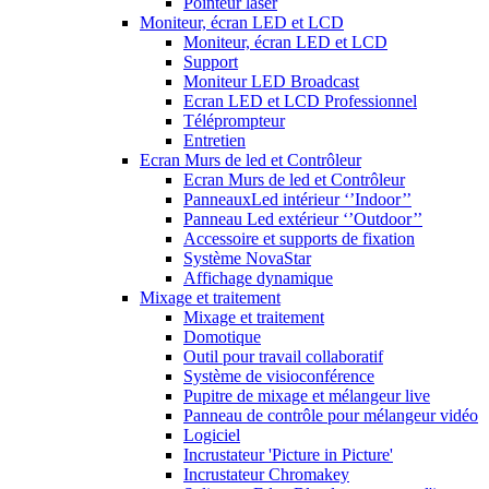
Pointeur laser
Moniteur, écran LED et LCD
Moniteur, écran LED et LCD
Support
Moniteur LED Broadcast
Ecran LED et LCD Professionnel
Téléprompteur
Entretien
Ecran Murs de led et Contrôleur
Ecran Murs de led et Contrôleur
PanneauxLed intérieur ‘’Indoor’’
Panneau Led extérieur ‘’Outdoor’’
Accessoire et supports de fixation
Système NovaStar
Affichage dynamique
Mixage et traitement
Mixage et traitement
Domotique
Outil pour travail collaboratif
Système de visioconférence
Pupitre de mixage et mélangeur live
Panneau de contrôle pour mélangeur vidéo
Logiciel
Incrustateur 'Picture in Picture'
Incrustateur Chromakey