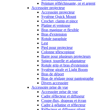
Peinture réfléchissante, or et argent
Accessoire projecteur
Accessoire projecteur
Système Quick Mount
Crochet, clamp et pince
Platine et ventouse
Bras magique et flexible
Bras d'extension
Rotule parapluie
Lest
Pied pour projecteur
Colonne télescopique
Barre pour plusieurs projecteurs
Spigot, tourelle et adaptateur
Rotule grip et bras d'extension
Système girafe et Light Boom
Bras de déport
Bras de réglage pour pantographe
Divers accessoire
Accessoire prise de vue
Accessoire prise de vue
Cadre réflecteur et diffuseur
Coupe-flux, drapeau et écran
Cadre à gélatine et réflecteur
Réflecteur et diffuseur pliant