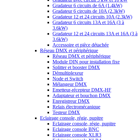
Gradateur 6 circuits de 6A (1.4kW)
Gradateur 6 circuits de 10A (2.3kW)
Gradateur 12 et 24 circuits 10A (2.3kW)
Gradateur 6 circuits 13A et 16A (3 à
3.6kW)
Gradateur 12 et 24 circuits 13A et 16A (3 à
3.6kW)
Accessoire et pièce détachée
Réseau DMX et périphérique
Réseau DMX et périphérique
Module DIN pour installation fixe
Splitter et booster DMX
Démultiplexeur
Node et Switch
Mélangeur DMX
Emetteur-récepteur DMX-HF
Adaptateur et bouchon DMX
Enregistreur DMX
Relais électromécanique
Testeur DMX
Eclairage console, régie, pupitre
Eclairage console, régie, pupitre
Eclairage console BNC
Eclairage console XLR3