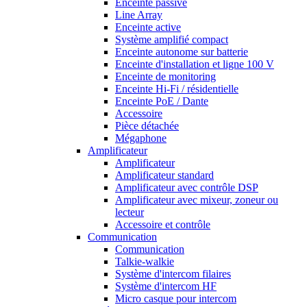
Enceinte passive
Line Array
Enceinte active
Système amplifié compact
Enceinte autonome sur batterie
Enceinte d'installation et ligne 100 V
Enceinte de monitoring
Enceinte Hi-Fi / résidentielle
Enceinte PoE / Dante
Accessoire
Pièce détachée
Mégaphone
Amplificateur
Amplificateur
Amplificateur standard
Amplificateur avec contrôle DSP
Amplificateur avec mixeur, zoneur ou
lecteur
Accessoire et contrôle
Communication
Communication
Talkie-walkie
Système d'intercom filaires
Système d'intercom HF
Micro casque pour intercom