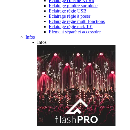
Eclairage console XLR4
Eclairage pupitre sur pince
Eclairage régie USB
Eclairage régie à poser
Eclairage régie multi-fonctions
Eclairage régie rack 19''
Elément séparé et accessoire
Infos
Infos