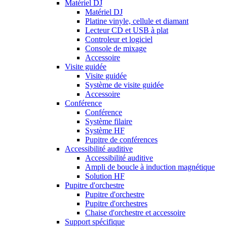
Matériel DJ
Matériel DJ
Platine vinyle, cellule et diamant
Lecteur CD et USB à plat
Controleur et logiciel
Console de mixage
Accessoire
Visite guidée
Visite guidée
Système de visite guidée
Accessoire
Conférence
Conférence
Système filaire
Système HF
Pupitre de conférences
Accessibilité auditive
Accessibilité auditive
Ampli de boucle à induction magnétique
Solution HF
Pupitre d'orchestre
Pupitre d'orchestre
Pupitre d'orchestres
Chaise d'orchestre et accessoire
Support spécifique