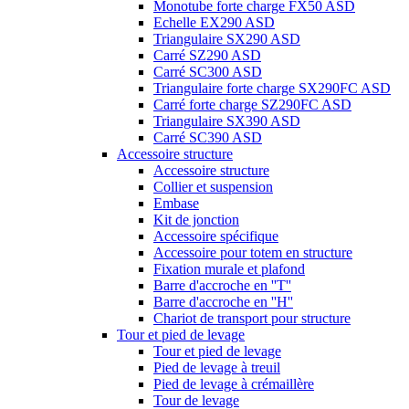
Monotube forte charge FX50 ASD
Echelle EX290 ASD
Triangulaire SX290 ASD
Carré SZ290 ASD
Carré SC300 ASD
Triangulaire forte charge SX290FC ASD
Carré forte charge SZ290FC ASD
Triangulaire SX390 ASD
Carré SC390 ASD
Accessoire structure
Accessoire structure
Collier et suspension
Embase
Kit de jonction
Accessoire spécifique
Accessoire pour totem en structure
Fixation murale et plafond
Barre d'accroche en ''T''
Barre d'accroche en ''H''
Chariot de transport pour structure
Tour et pied de levage
Tour et pied de levage
Pied de levage à treuil
Pied de levage à crémaillère
Tour de levage