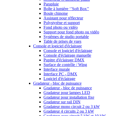
Parapluie
Boîte à lumière ‘’Soft Box’’
Boule chinoise
Assistant pour réflecteur
Polystyrène et support
Fond photo ou vidéo
Support pour fond photo ou vidéo
Systèmes de studio portable
Table de prises de vues
Console et logiciel d'éclairage
Console et logiciel d'éclairage
Console d'éclairage manuelle
Pupitre d'éclairage DMX
Surface de contrôle / Wing
Interface murale
Interface PC - DMX
Logiciel d'éclairage
Gradateur - bloc de puissance
Gradateur - bloc de puissance
Gradateur pour lampes LED
Gradateur pour installation fixe
Gradateur sur rail DIN
Gradateur mono circuit 2 ou 3 kW
Gradateur 4 circuits 2 ou 3 kW
Gradateur avec circuit 5 kW et 10 kW