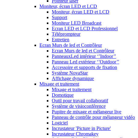
Pointeur laser
Moniteur, écran LED et LCD
Moniteur, écran LED et LCD
Support
Moniteur LED Broadcast
Ecran LED et LCD Professionnel
Téléprompteur
Entretien
Ecran Murs de led et Contrôleur
Ecran Murs de led et Contrôleur
PanneauxLed intérieur ‘’Indoor’’
Panneau Led extérieur ‘’Outdoor’’
Accessoire et supports de fixation
Système NovaStar
Affichage dynamique
Mixage et traitement
Mixage et traitement
Domotique
Outil pour travail collaboratif
Système de visioconférence
Pupitre de mixage et mélangeur live
Panneau de contrôle pour mélangeur vidéo
Logiciel
Incrustateur 'Picture in Picture'
Incrustateur Chromakey