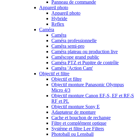
Panneau de commande
Appareil photo
Appareil photo
Hybride
Reflex
Caméra
Caméra
Caméra professionnelle
Caméra semi-pro
Caméra plateau ou production live
Caméscope grand public
Caméra PTZ et Pupitre de contrôle
Caméra 'Action Cam'
Objectif et filtre
Objectif et filtre
Objectif monture Panasonic Olympus
Micro 4/3
Objectif monture Canon EF-S, EF et RF-S
RF et PL
Objectif monture Sony E
Adaptateur de monture
Cache et bouchon de rechange
Filtre et complément optique
Système et filtre Lee Filters
Photoball ou Lensball