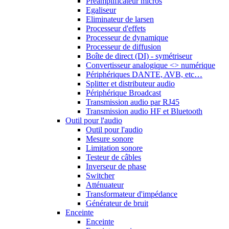
Préamplificateur micros
Egaliseur
Eliminateur de larsen
Processeur d'effets
Processeur de dynamique
Processeur de diffusion
Boîte de direct (DI) - symétriseur
Convertisseur analogique <> numérique
Périphériques DANTE, AVB, etc…
Splitter et distributeur audio
Périphérique Broadcast
Transmission audio par RJ45
Transmission audio HF et Bluetooth
Outil pour l'audio
Outil pour l'audio
Mesure sonore
Limitation sonore
Testeur de câbles
Inverseur de phase
Switcher
Atténuateur
Transformateur d'impédance
Générateur de bruit
Enceinte
Enceinte