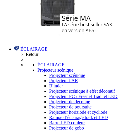
ÉCLAIRAGE
Retour
ÉCLAIRAGE
Projecteur scénique
Projecteur scénique
Projecteur PAR
Blinder
Projecteur scénique à effet décoratif
Projecteur PC / Fresnel Trad. et LED
Projecteur de découpe
Projecteur de poursuite
Projecteur horiziode et cycliode
Rampe d’éclairage trad. et LED
Barre LED couleur
Projecteur de gobo