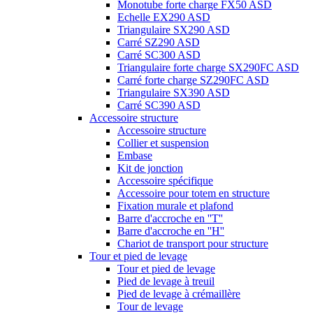
Monotube forte charge FX50 ASD
Echelle EX290 ASD
Triangulaire SX290 ASD
Carré SZ290 ASD
Carré SC300 ASD
Triangulaire forte charge SX290FC ASD
Carré forte charge SZ290FC ASD
Triangulaire SX390 ASD
Carré SC390 ASD
Accessoire structure
Accessoire structure
Collier et suspension
Embase
Kit de jonction
Accessoire spécifique
Accessoire pour totem en structure
Fixation murale et plafond
Barre d'accroche en ''T''
Barre d'accroche en ''H''
Chariot de transport pour structure
Tour et pied de levage
Tour et pied de levage
Pied de levage à treuil
Pied de levage à crémaillère
Tour de levage