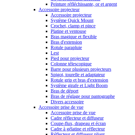
Peinture réfléchissante, or et argent
Accessoire projecteur
Accessoire projecteur
Système Quick Mount
Crochet, clamp et pince
Platine et ventouse
Bras magique et flexible
Bras d'extension
Rotule parapluie
Lest
Pied pour projecteur
Colonne télescopique
Barre pour plusieurs projecteurs
Spigot, tourelle et adaptateur
Rotule grip et bras d'extension
Système girafe et Light Boom
Bras de déport
Bras de réglage pour pantographe
Divers accessoire
Accessoire prise de vue
Accessoire prise de vue
Cadre réflecteur et diffuseur
Coupe-flux, drapeau et écran
Cadre à gélatine et réflecteur
Réflecteur et diffuseur pliant