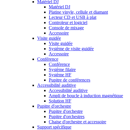
Matériel DJ
Matériel DJ
Platine vinyle, cellule et diamant
Lecteur CD et USB à plat
Controleur et logiciel
Console de mixage
Accessoire
Visite guidée
Visite guidée
Système de visite guidée
Accessoire
Conférence
Conférence
Système filaire
Système HF
Pupitre de conférences
Accessibilité auditive
Accessibilité auditive
Ampli de boucle à induction magnétique
Solution HF
Pupitre d'orchestre
Pupitre d'orchestre
Pupitre d'orchestres
Chaise d'orchestre et accessoire
Support spécifique