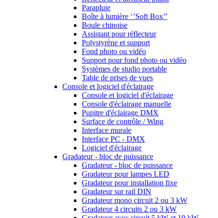
Parapluie
Boîte à lumière ‘’Soft Box’’
Boule chinoise
Assistant pour réflecteur
Polystyrène et support
Fond photo ou vidéo
Support pour fond photo ou vidéo
Systèmes de studio portable
Table de prises de vues
Console et logiciel d'éclairage
Console et logiciel d'éclairage
Console d'éclairage manuelle
Pupitre d'éclairage DMX
Surface de contrôle / Wing
Interface murale
Interface PC - DMX
Logiciel d'éclairage
Gradateur - bloc de puissance
Gradateur - bloc de puissance
Gradateur pour lampes LED
Gradateur pour installation fixe
Gradateur sur rail DIN
Gradateur mono circuit 2 ou 3 kW
Gradateur 4 circuits 2 ou 3 kW
Gradateur avec circuit 5 kW et 10 kW