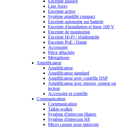
Enceinte passive
Line Array
Enceinte active
Système amplifié compact
Enceinte autonome sur batterie
Enceinte d'installation et ligne 100 V
Enceinte de monitoring
Enceinte Hi-Fi / résidentielle
Enceinte PoE / Dante
Accessoire
Pièce détachée
Mégaphone
Amplificateur
Amplificateur
Amplificateur standard
Amplificateur avec contrôle DSP
Amplificateur avec mixeur, zoneur ou
lecteur
Accessoire et contrôle
Communication
Communication
Talkie-walkie
Système d'intercom filaires
Système d'intercom HF
Micro casque pour intercom