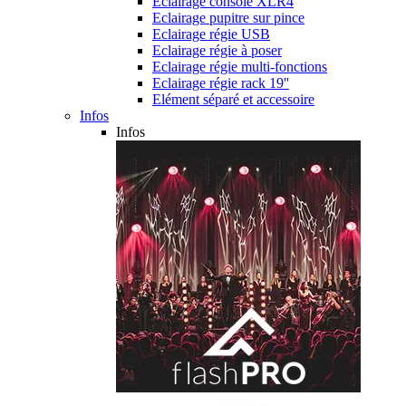
Eclairage console XLR4
Eclairage pupitre sur pince
Eclairage régie USB
Eclairage régie à poser
Eclairage régie multi-fonctions
Eclairage régie rack 19''
Elément séparé et accessoire
Infos
Infos