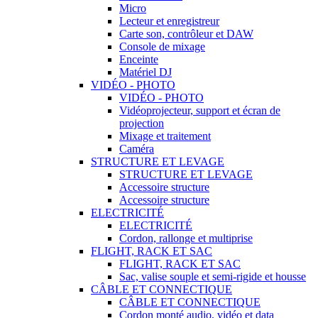
Micro
Lecteur et enregistreur
Carte son, contrôleur et DAW
Console de mixage
Enceinte
Matériel DJ
VIDÉO - PHOTO
VIDÉO - PHOTO
Vidéoprojecteur, support et écran de
projection
Mixage et traitement
Caméra
STRUCTURE ET LEVAGE
STRUCTURE ET LEVAGE
Accessoire structure
Accessoire structure
ELECTRICITÉ
ELECTRICITÉ
Cordon, rallonge et multiprise
FLIGHT, RACK ET SAC
FLIGHT, RACK ET SAC
Sac, valise souple et semi-rigide et housse
CÂBLE ET CONNECTIQUE
CÂBLE ET CONNECTIQUE
Cordon monté audio, vidéo et data