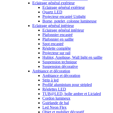
Eclairage général extérieur
Eclairage général extérieur
Quartz LED
Projecteur encastré Uplight
Borne, potelet, colonne lumineuse
Eclairage général intérieur
Eclairage général intérieur
Plafonnier encastré
Plafonnier en saillie
Spot encastré
Réglette complète
Projecteur sur rail
Hublot, Applique, Wall light en saillie
Suspension technique
Suspension décorative
Ambiance et décoration
Ambiance et décoration
Strip à led
Profilé aluminium pour stripled
Réglettes LED
TUB@LED, boîte ambre et Licialed
Cordon lumineux
Guirlande de bal
Led Neon Flex
Objet et mobilier décoratif