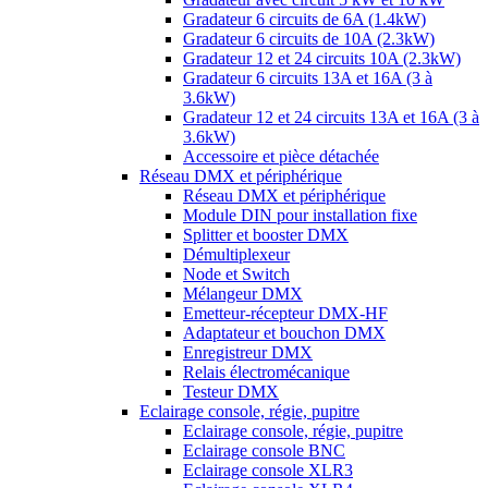
Gradateur 6 circuits de 6A (1.4kW)
Gradateur 6 circuits de 10A (2.3kW)
Gradateur 12 et 24 circuits 10A (2.3kW)
Gradateur 6 circuits 13A et 16A (3 à
3.6kW)
Gradateur 12 et 24 circuits 13A et 16A (3 à
3.6kW)
Accessoire et pièce détachée
Réseau DMX et périphérique
Réseau DMX et périphérique
Module DIN pour installation fixe
Splitter et booster DMX
Démultiplexeur
Node et Switch
Mélangeur DMX
Emetteur-récepteur DMX-HF
Adaptateur et bouchon DMX
Enregistreur DMX
Relais électromécanique
Testeur DMX
Eclairage console, régie, pupitre
Eclairage console, régie, pupitre
Eclairage console BNC
Eclairage console XLR3