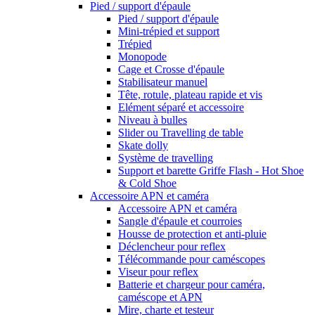
Pied / support d'épaule
Pied / support d'épaule
Mini-trépied et support
Trépied
Monopode
Cage et Crosse d'épaule
Stabilisateur manuel
Tête, rotule, plateau rapide et vis
Elément séparé et accessoire
Niveau à bulles
Slider ou Travelling de table
Skate dolly
Système de travelling
Support et barette Griffe Flash - Hot Shoe
& Cold Shoe
Accessoire APN et caméra
Accessoire APN et caméra
Sangle d'épaule et courroies
Housse de protection et anti-pluie
Déclencheur pour reflex
Télécommande pour caméscopes
Viseur pour reflex
Batterie et chargeur pour caméra,
caméscope et APN
Mire, charte et testeur