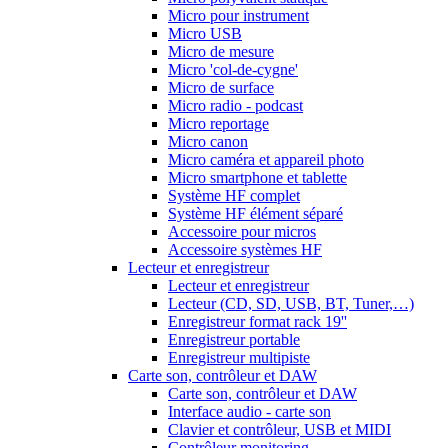
Micro pour instrument
Micro USB
Micro de mesure
Micro 'col-de-cygne'
Micro de surface
Micro radio - podcast
Micro reportage
Micro canon
Micro caméra et appareil photo
Micro smartphone et tablette
Système HF complet
Système HF élément séparé
Accessoire pour micros
Accessoire systèmes HF
Lecteur et enregistreur
Lecteur et enregistreur
Lecteur (CD, SD, USB, BT, Tuner,…)
Enregistreur format rack 19''
Enregistreur portable
Enregistreur multipiste
Carte son, contrôleur et DAW
Carte son, contrôleur et DAW
Interface audio - carte son
Clavier et contrôleur, USB et MIDI
Contrôleur monitoring