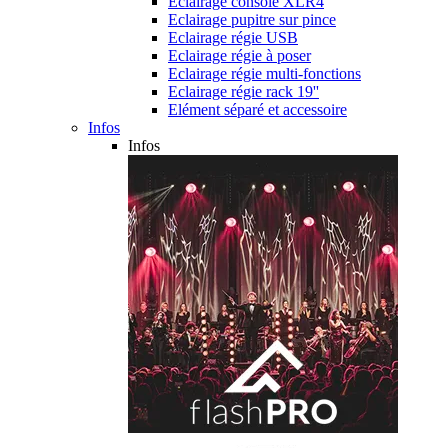
Eclairage console XLR4
Eclairage pupitre sur pince
Eclairage régie USB
Eclairage régie à poser
Eclairage régie multi-fonctions
Eclairage régie rack 19''
Elément séparé et accessoire
Infos
Infos