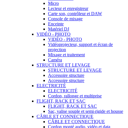
Micro
Lecteur et enregistreur
Carte son, contrôleur et DAW
Console de mixage
Enceinte
Matériel DJ
VIDÉO - PHOTO
VIDÉO - PHOTO
Vidéoprojecteur, support et écran de
projection
Mixage et traitement
Caméra
STRUCTURE ET LEVAGE
STRUCTURE ET LEVAGE
Accessoire structure
Accessoire structure
ELECTRICITÉ
ELECTRICITÉ
Cordon, rallonge et multiprise
FLIGHT, RACK ET SAC
FLIGHT, RACK ET SAC
Sac, valise souple et semi-rigide et housse
CÂBLE ET CONNECTIQUE
CÂBLE ET CONNECTIQUE
Cordon monté audio, vidéo et data