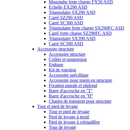
Monotube forte charge FX50 ASD
Echelle EX290 ASD
Triangulaire SX290 ASD
Carré SZ290 ASD
Carré SC300 ASD
Triangulaire forte charge SX290FC ASD
Carré forte charge SZ290FC ASD
Triangulaire SX390 ASD
Carré SC390 ASD
Accessoire structure
Accessoire structure
Collier et suspension
Embase
Kit de jonction
Accessoire spécifique
Accessoire pour totem en structure
Fixation murale et plafond
Barre d'accroche en ''T''
Barre d'accroche en ''H''
Chariot de transport pour structure
Tour et pied de levage
Tour et pied de levage
Pied de levage à treuil
Pied de levage à crémaillère
Tour de levage