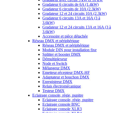
Gradateur 6 circuits de 6A (1.4kW)
Gradateur 6 circuits de 10A (2.3kW)
Gradateur 12 et 24 circuits 10A (2.3kW)
Gradateur 6 circuits 13A et 16A (3 à
3.6kW)
Gradateur 12 et 24 circuits 13A et 16A (3 à
3.6kW)
Accessoire et pièce détachée
Réseau DMX et périphérique
Réseau DMX et périphérique
Module DIN pour installation fixe
Splitter et booster DMX
Démultiplexeur
Node et Switch
Mélangeur DMX
Emetteur-récepteur DMX-HF
Adaptateur et bouchon DMX
Enregistreur DMX
Relais électromécanique
Testeur DMX
Eclairage console, régie, pupitre
Eclairage console, régie, pupitre
Eclairage console BNC
Eclairage console XLR3