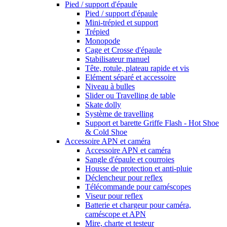
Pied / support d'épaule
Pied / support d'épaule
Mini-trépied et support
Trépied
Monopode
Cage et Crosse d'épaule
Stabilisateur manuel
Tête, rotule, plateau rapide et vis
Elément séparé et accessoire
Niveau à bulles
Slider ou Travelling de table
Skate dolly
Système de travelling
Support et barette Griffe Flash - Hot Shoe
& Cold Shoe
Accessoire APN et caméra
Accessoire APN et caméra
Sangle d'épaule et courroies
Housse de protection et anti-pluie
Déclencheur pour reflex
Télécommande pour caméscopes
Viseur pour reflex
Batterie et chargeur pour caméra,
caméscope et APN
Mire, charte et testeur