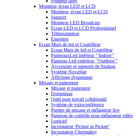
Pointeur laser
Moniteur, écran LED et LCD
Moniteur, écran LED et LCD
Support
Moniteur LED Broadcast
Ecran LED et LCD Professionnel
Téléprompteur
Entretien
Ecran Murs de led et Contrôleur
Ecran Murs de led et Contrôleur
PanneauxLed intérieur ‘’Indoor’’
Panneau Led extérieur ‘’Outdoor’’
Accessoire et supports de fixation
Système NovaStar
Affichage dynamique
Mixage et traitement
Mixage et traitement
Domotique
Outil pour travail collaboratif
Système de visioconférence
Pupitre de mixage et mélangeur live
Panneau de contrôle pour mélangeur vidéo
Logiciel
Incrustateur 'Picture in Picture'
Incrustateur Chromakey