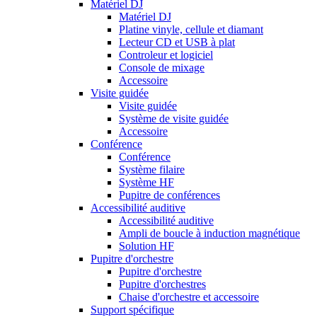
Matériel DJ
Matériel DJ
Platine vinyle, cellule et diamant
Lecteur CD et USB à plat
Controleur et logiciel
Console de mixage
Accessoire
Visite guidée
Visite guidée
Système de visite guidée
Accessoire
Conférence
Conférence
Système filaire
Système HF
Pupitre de conférences
Accessibilité auditive
Accessibilité auditive
Ampli de boucle à induction magnétique
Solution HF
Pupitre d'orchestre
Pupitre d'orchestre
Pupitre d'orchestres
Chaise d'orchestre et accessoire
Support spécifique