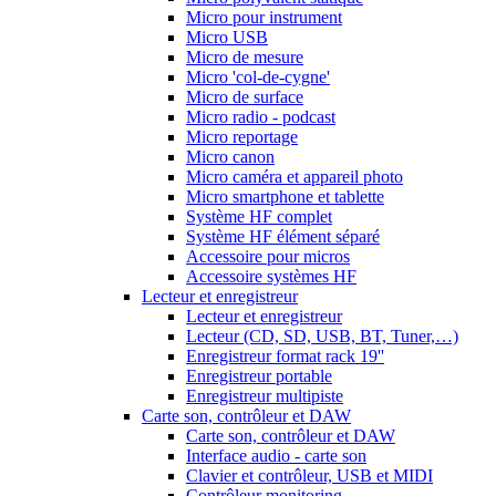
Micro pour instrument
Micro USB
Micro de mesure
Micro 'col-de-cygne'
Micro de surface
Micro radio - podcast
Micro reportage
Micro canon
Micro caméra et appareil photo
Micro smartphone et tablette
Système HF complet
Système HF élément séparé
Accessoire pour micros
Accessoire systèmes HF
Lecteur et enregistreur
Lecteur et enregistreur
Lecteur (CD, SD, USB, BT, Tuner,…)
Enregistreur format rack 19''
Enregistreur portable
Enregistreur multipiste
Carte son, contrôleur et DAW
Carte son, contrôleur et DAW
Interface audio - carte son
Clavier et contrôleur, USB et MIDI
Contrôleur monitoring