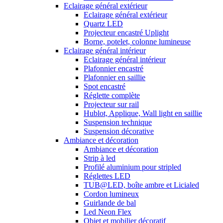
Eclairage général extérieur
Eclairage général extérieur
Quartz LED
Projecteur encastré Uplight
Borne, potelet, colonne lumineuse
Eclairage général intérieur
Eclairage général intérieur
Plafonnier encastré
Plafonnier en saillie
Spot encastré
Réglette complète
Projecteur sur rail
Hublot, Applique, Wall light en saillie
Suspension technique
Suspension décorative
Ambiance et décoration
Ambiance et décoration
Strip à led
Profilé aluminium pour stripled
Réglettes LED
TUB@LED, boîte ambre et Licialed
Cordon lumineux
Guirlande de bal
Led Neon Flex
Objet et mobilier décoratif