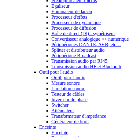
Préamplificateur micros
Egaliseur
Eliminateur de larsen
Processeur d'effets
Processeur de dynamique
Processeur de diffusion
Boîte de direct (DI) - symétriseur
Convertisseur analogique <> numérique
Périphériques DANTE, AVB, etc…
Splitter et distributeur audio
Périphérique Broadcast
Transmission audio par RJ45
Transmission audio HF et Bluetooth
Outil pour l'audio
Outil pour l'audio
Mesure sonore
Limitation sonore
Testeur de câbles
Inverseur de phase
Switcher
Atténuateur
Transformateur d'impédance
Générateur de bruit
Enceinte
Enceinte