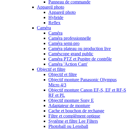
Panneau de commande
Appareil photo
Appareil photo
Hybride
Reflex
Caméra
Caméra
Caméra professionnelle
Caméra semi-pro
Caméra plateau ou production live
Caméscope grand public
Caméra PTZ et Pupitre de contrôle
Caméra 'Action Cam'
Objectif et filtre
Objectif et filtre
Objectif monture Panasonic Olympus
Micro 4/3
Objectif monture Canon EF-S, EF et RF-S
RF et PL
Objectif monture Sony E
Adaptateur de monture
Cache et bouchon de rechange
Filtre et complément optique
Système et filtre Lee Filters
Photoball ou Lensball