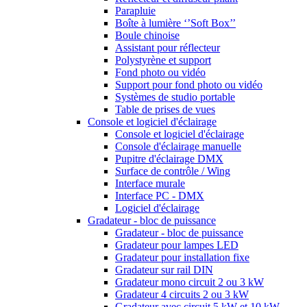
Parapluie
Boîte à lumière ‘’Soft Box’’
Boule chinoise
Assistant pour réflecteur
Polystyrène et support
Fond photo ou vidéo
Support pour fond photo ou vidéo
Systèmes de studio portable
Table de prises de vues
Console et logiciel d'éclairage
Console et logiciel d'éclairage
Console d'éclairage manuelle
Pupitre d'éclairage DMX
Surface de contrôle / Wing
Interface murale
Interface PC - DMX
Logiciel d'éclairage
Gradateur - bloc de puissance
Gradateur - bloc de puissance
Gradateur pour lampes LED
Gradateur pour installation fixe
Gradateur sur rail DIN
Gradateur mono circuit 2 ou 3 kW
Gradateur 4 circuits 2 ou 3 kW
Gradateur avec circuit 5 kW et 10 kW