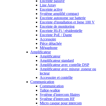
Enceinte passive
Line Array
Enceinte active
Système amplifié compact
Enceinte autonome sur batterie
Enceinte d'installation et ligne 100 V
Enceinte de monitoring
Enceinte Hi-Fi / résidentielle
Enceinte PoE / Dante
Accessoire
Pièce détachée
Mégaphone
Amplificateur
Amplificateur
Amplificateur standard
Amplificateur avec contrôle DSP
Amplificateur avec mixeur, zoneur ou
lecteur
Accessoire et contrôle
Communication
Communication
Talkie-walkie
Système d'intercom filaires
Système d'intercom HF
Micro casque pour intercom