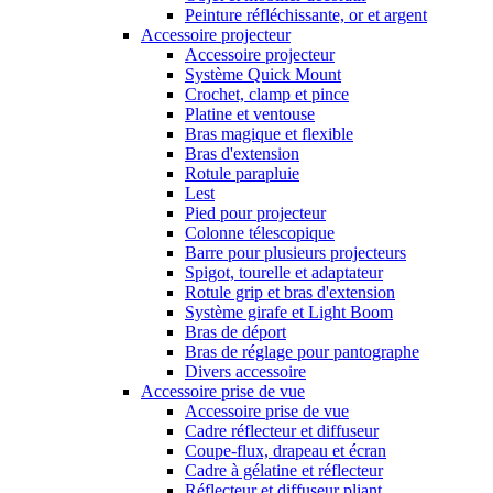
Peinture réfléchissante, or et argent
Accessoire projecteur
Accessoire projecteur
Système Quick Mount
Crochet, clamp et pince
Platine et ventouse
Bras magique et flexible
Bras d'extension
Rotule parapluie
Lest
Pied pour projecteur
Colonne télescopique
Barre pour plusieurs projecteurs
Spigot, tourelle et adaptateur
Rotule grip et bras d'extension
Système girafe et Light Boom
Bras de déport
Bras de réglage pour pantographe
Divers accessoire
Accessoire prise de vue
Accessoire prise de vue
Cadre réflecteur et diffuseur
Coupe-flux, drapeau et écran
Cadre à gélatine et réflecteur
Réflecteur et diffuseur pliant