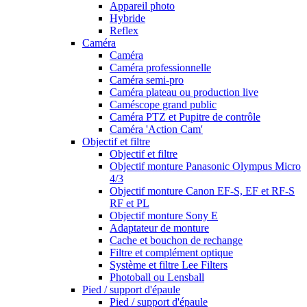
Appareil photo
Hybride
Reflex
Caméra
Caméra
Caméra professionnelle
Caméra semi-pro
Caméra plateau ou production live
Caméscope grand public
Caméra PTZ et Pupitre de contrôle
Caméra 'Action Cam'
Objectif et filtre
Objectif et filtre
Objectif monture Panasonic Olympus Micro
4/3
Objectif monture Canon EF-S, EF et RF-S
RF et PL
Objectif monture Sony E
Adaptateur de monture
Cache et bouchon de rechange
Filtre et complément optique
Système et filtre Lee Filters
Photoball ou Lensball
Pied / support d'épaule
Pied / support d'épaule