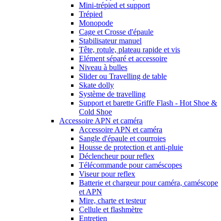
Mini-trépied et support
Trépied
Monopode
Cage et Crosse d'épaule
Stabilisateur manuel
Tête, rotule, plateau rapide et vis
Elément séparé et accessoire
Niveau à bulles
Slider ou Travelling de table
Skate dolly
Système de travelling
Support et barette Griffe Flash - Hot Shoe &
Cold Shoe
Accessoire APN et caméra
Accessoire APN et caméra
Sangle d'épaule et courroies
Housse de protection et anti-pluie
Déclencheur pour reflex
Télécommande pour caméscopes
Viseur pour reflex
Batterie et chargeur pour caméra, caméscope
et APN
Mire, charte et testeur
Cellule et flashmètre
Entretien