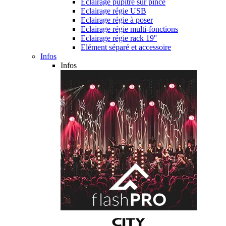
Eclairage pupitre sur pince
Eclairage régie USB
Eclairage régie à poser
Eclairage régie multi-fonctions
Eclairage régie rack 19''
Elément séparé et accessoire
Infos
Infos