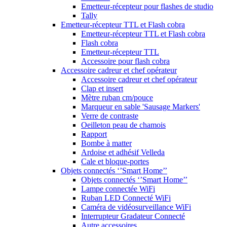
Emetteur-récepteur pour flashes de studio
Tally
Emetteur-récepteur TTL et Flash cobra
Emetteur-récepteur TTL et Flash cobra
Flash cobra
Emetteur-récepteur TTL
Accessoire pour flash cobra
Accessoire cadreur et chef opérateur
Accessoire cadreur et chef opérateur
Clap et insert
Mètre ruban cm/pouce
Marqueur en sable 'Sausage Markers'
Verre de contraste
Oeilleton peau de chamois
Rapport
Bombe à matter
Ardoise et adhésif Velleda
Cale et bloque-portes
Objets connectés ‘’Smart Home’’
Objets connectés ‘’Smart Home’’
Lampe connectée WiFi
Ruban LED Connecté WiFi
Caméra de vidéosurveillance WiFi
Interrupteur Gradateur Connecté
Autre accessoires