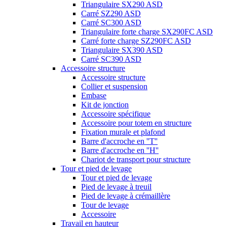
Triangulaire SX290 ASD
Carré SZ290 ASD
Carré SC300 ASD
Triangulaire forte charge SX290FC ASD
Carré forte charge SZ290FC ASD
Triangulaire SX390 ASD
Carré SC390 ASD
Accessoire structure
Accessoire structure
Collier et suspension
Embase
Kit de jonction
Accessoire spécifique
Accessoire pour totem en structure
Fixation murale et plafond
Barre d'accroche en ''T''
Barre d'accroche en ''H''
Chariot de transport pour structure
Tour et pied de levage
Tour et pied de levage
Pied de levage à treuil
Pied de levage à crémaillère
Tour de levage
Accessoire
Travail en hauteur