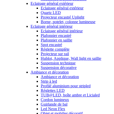
Eclairage général extérieur
Eclairage général extérieur
Quartz LED
Projecteur encastré Uplight
Borne, potelet, colonne lumineuse
Eclairage général intérieur
Eclairage général intérieur
Plafonnier encastré
Plafonnier en saillie
Spot encastré
Réglette complète
Projecteur sur rail
Hublot, Applique, Wall light en saillie
Suspension technique
Suspension décorative
Ambiance et décoration
Ambiance et décoration
Strip à led
Profilé aluminium pour stripled
Réglettes LED
TUB@LED, boîte ambre et Licialed
Cordon lumineux
Guirlande de bal
Led Neon Flex
Objet et mobilier décoratif