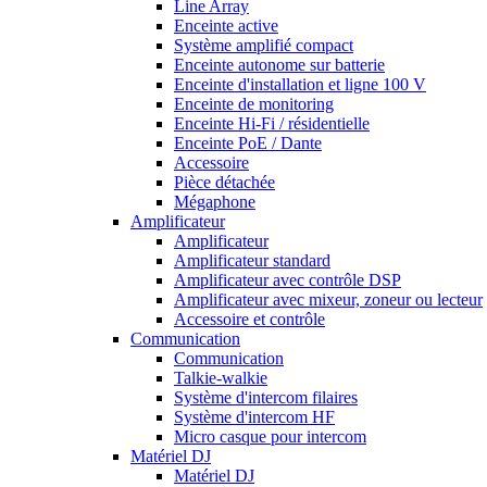
Line Array
Enceinte active
Système amplifié compact
Enceinte autonome sur batterie
Enceinte d'installation et ligne 100 V
Enceinte de monitoring
Enceinte Hi-Fi / résidentielle
Enceinte PoE / Dante
Accessoire
Pièce détachée
Mégaphone
Amplificateur
Amplificateur
Amplificateur standard
Amplificateur avec contrôle DSP
Amplificateur avec mixeur, zoneur ou lecteur
Accessoire et contrôle
Communication
Communication
Talkie-walkie
Système d'intercom filaires
Système d'intercom HF
Micro casque pour intercom
Matériel DJ
Matériel DJ