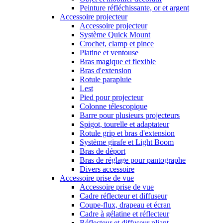
Peinture réfléchissante, or et argent
Accessoire projecteur
Accessoire projecteur
Système Quick Mount
Crochet, clamp et pince
Platine et ventouse
Bras magique et flexible
Bras d'extension
Rotule parapluie
Lest
Pied pour projecteur
Colonne télescopique
Barre pour plusieurs projecteurs
Spigot, tourelle et adaptateur
Rotule grip et bras d'extension
Système girafe et Light Boom
Bras de déport
Bras de réglage pour pantographe
Divers accessoire
Accessoire prise de vue
Accessoire prise de vue
Cadre réflecteur et diffuseur
Coupe-flux, drapeau et écran
Cadre à gélatine et réflecteur
Réflecteur et diffuseur pliant