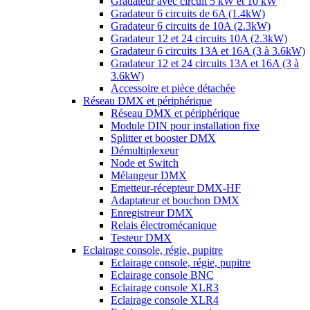
Gradateur avec circuit 5 kW et 10 kW
Gradateur 6 circuits de 6A (1.4kW)
Gradateur 6 circuits de 10A (2.3kW)
Gradateur 12 et 24 circuits 10A (2.3kW)
Gradateur 6 circuits 13A et 16A (3 à 3.6kW)
Gradateur 12 et 24 circuits 13A et 16A (3 à
3.6kW)
Accessoire et pièce détachée
Réseau DMX et périphérique
Réseau DMX et périphérique
Module DIN pour installation fixe
Splitter et booster DMX
Démultiplexeur
Node et Switch
Mélangeur DMX
Emetteur-récepteur DMX-HF
Adaptateur et bouchon DMX
Enregistreur DMX
Relais électromécanique
Testeur DMX
Eclairage console, régie, pupitre
Eclairage console, régie, pupitre
Eclairage console BNC
Eclairage console XLR3
Eclairage console XLR4