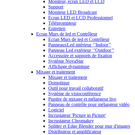
Moniteur, écran LED et LCD
Support
Moniteur LED Broadcast
Ecran LED et LCD Professionnel
Téléprompteur
Entretien
Ecran Murs de led et Contrôleur
Ecran Murs de led et Contrôleur
PanneauxLed intérieur ‘’Indoor’’
Panneau Led extérieur ‘’Outdoor’’
Accessoire et supports de fixation
Système NovaStar
Affichage dynamique
Mixage et traitement
Mixage et traitement
Domotique
Outil pour travail collaboratif
Système de visioconférence
Pupitre de mixage et mélangeur live
Panneau de contrôle pour mélangeur vidéo
Logiciel
Incrustateur 'Picture in Picture'
Incrustateur Chromakey
Splitter et Edge Blender pour mur d'images
Distributeur et amplificateur