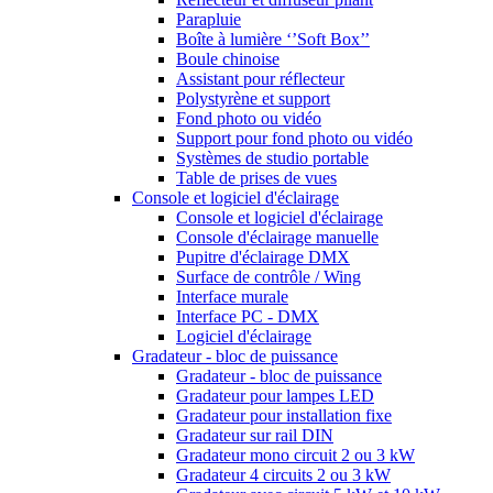
Parapluie
Boîte à lumière ‘’Soft Box’’
Boule chinoise
Assistant pour réflecteur
Polystyrène et support
Fond photo ou vidéo
Support pour fond photo ou vidéo
Systèmes de studio portable
Table de prises de vues
Console et logiciel d'éclairage
Console et logiciel d'éclairage
Console d'éclairage manuelle
Pupitre d'éclairage DMX
Surface de contrôle / Wing
Interface murale
Interface PC - DMX
Logiciel d'éclairage
Gradateur - bloc de puissance
Gradateur - bloc de puissance
Gradateur pour lampes LED
Gradateur pour installation fixe
Gradateur sur rail DIN
Gradateur mono circuit 2 ou 3 kW
Gradateur 4 circuits 2 ou 3 kW