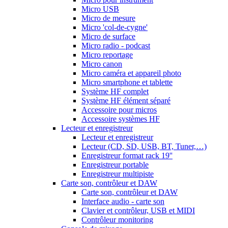
Micro USB
Micro de mesure
Micro 'col-de-cygne'
Micro de surface
Micro radio - podcast
Micro reportage
Micro canon
Micro caméra et appareil photo
Micro smartphone et tablette
Système HF complet
Système HF élément séparé
Accessoire pour micros
Accessoire systèmes HF
Lecteur et enregistreur
Lecteur et enregistreur
Lecteur (CD, SD, USB, BT, Tuner,…)
Enregistreur format rack 19''
Enregistreur portable
Enregistreur multipiste
Carte son, contrôleur et DAW
Carte son, contrôleur et DAW
Interface audio - carte son
Clavier et contrôleur, USB et MIDI
Contrôleur monitoring