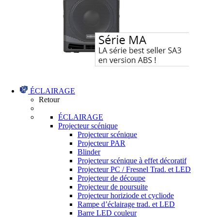
ÉCLAIRAGE
Retour
ÉCLAIRAGE
Projecteur scénique
Projecteur scénique
Projecteur PAR
Blinder
Projecteur scénique à effet décoratif
Projecteur PC / Fresnel Trad. et LED
Projecteur de découpe
Projecteur de poursuite
Projecteur horiziode et cycliode
Rampe d’éclairage trad. et LED
Barre LED couleur