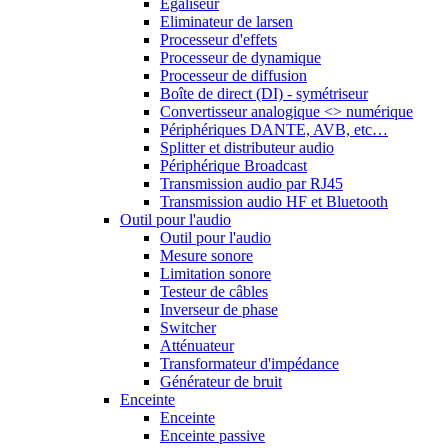
Egaliseur
Eliminateur de larsen
Processeur d'effets
Processeur de dynamique
Processeur de diffusion
Boîte de direct (DI) - symétriseur
Convertisseur analogique <> numérique
Périphériques DANTE, AVB, etc…
Splitter et distributeur audio
Périphérique Broadcast
Transmission audio par RJ45
Transmission audio HF et Bluetooth
Outil pour l'audio
Outil pour l'audio
Mesure sonore
Limitation sonore
Testeur de câbles
Inverseur de phase
Switcher
Atténuateur
Transformateur d'impédance
Générateur de bruit
Enceinte
Enceinte
Enceinte passive