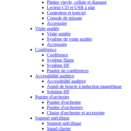
Platine vinyle, cellule et diamant
Lecteur CD et USB à plat
Controleur et logiciel
Console de mixage
Accessoire
Visite guidée
Visite guidée
Système de visite guidée
Accessoire
Conférence
Conférence
Système filaire
Système HF
Pupitre de conférences
Accessibilité auditive
Accessibilité auditive
Ampli de boucle à induction magnétique
Solution HF
Pupitre d'orchestre
Pupitre d'orchestre
Pupitre d'orchestres
Chaise d'orchestre et accessoire
Support spécifique
Support spécifique
Stand clavier