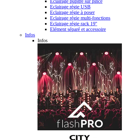
Eclairage pupitre sur pince
Eclairage régie USB
Eclairage régie à poser
Eclairage régie multi-fonctions
Eclairage régie rack 19''
Elément séparé et accessoire
Infos
Infos