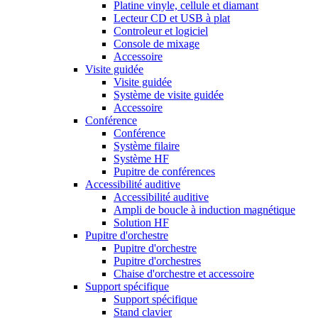
Platine vinyle, cellule et diamant
Lecteur CD et USB à plat
Controleur et logiciel
Console de mixage
Accessoire
Visite guidée
Visite guidée
Système de visite guidée
Accessoire
Conférence
Conférence
Système filaire
Système HF
Pupitre de conférences
Accessibilité auditive
Accessibilité auditive
Ampli de boucle à induction magnétique
Solution HF
Pupitre d'orchestre
Pupitre d'orchestre
Pupitre d'orchestres
Chaise d'orchestre et accessoire
Support spécifique
Support spécifique
Stand clavier