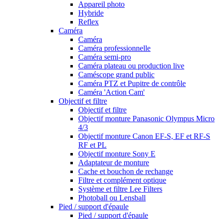
Appareil photo
Hybride
Reflex
Caméra
Caméra
Caméra professionnelle
Caméra semi-pro
Caméra plateau ou production live
Caméscope grand public
Caméra PTZ et Pupitre de contrôle
Caméra 'Action Cam'
Objectif et filtre
Objectif et filtre
Objectif monture Panasonic Olympus Micro
4/3
Objectif monture Canon EF-S, EF et RF-S
RF et PL
Objectif monture Sony E
Adaptateur de monture
Cache et bouchon de rechange
Filtre et complément optique
Système et filtre Lee Filters
Photoball ou Lensball
Pied / support d'épaule
Pied / support d'épaule