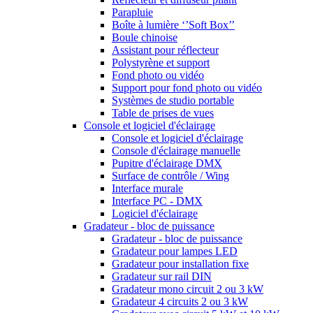
Parapluie
Boîte à lumière ‘’Soft Box’’
Boule chinoise
Assistant pour réflecteur
Polystyrène et support
Fond photo ou vidéo
Support pour fond photo ou vidéo
Systèmes de studio portable
Table de prises de vues
Console et logiciel d'éclairage
Console et logiciel d'éclairage
Console d'éclairage manuelle
Pupitre d'éclairage DMX
Surface de contrôle / Wing
Interface murale
Interface PC - DMX
Logiciel d'éclairage
Gradateur - bloc de puissance
Gradateur - bloc de puissance
Gradateur pour lampes LED
Gradateur pour installation fixe
Gradateur sur rail DIN
Gradateur mono circuit 2 ou 3 kW
Gradateur 4 circuits 2 ou 3 kW