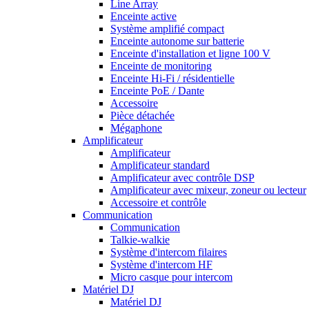
Line Array
Enceinte active
Système amplifié compact
Enceinte autonome sur batterie
Enceinte d'installation et ligne 100 V
Enceinte de monitoring
Enceinte Hi-Fi / résidentielle
Enceinte PoE / Dante
Accessoire
Pièce détachée
Mégaphone
Amplificateur
Amplificateur
Amplificateur standard
Amplificateur avec contrôle DSP
Amplificateur avec mixeur, zoneur ou lecteur
Accessoire et contrôle
Communication
Communication
Talkie-walkie
Système d'intercom filaires
Système d'intercom HF
Micro casque pour intercom
Matériel DJ
Matériel DJ