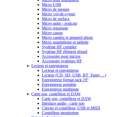
Micro USB
Micro de mesure
Micro 'col-de-cygne'
Micro de surface
Micro radio - podcast
Micro reportage
Micro canon
Micro caméra et appareil photo
Micro smartphone et tablette
Système HF complet
Système HF élément séparé
Accessoire pour micros
Accessoire systèmes HF
Lecteur et enregistreur
Lecteur et enregistreur
Lecteur (CD, SD, USB, BT, Tuner,…)
Enregistreur format rack 19''
Enregistreur portable
Enregistreur multipiste
Carte son, contrôleur et DAW
Carte son, contrôleur et DAW
Interface audio - carte son
Clavier et contrôleur, USB et MIDI
Contrôleur monitoring