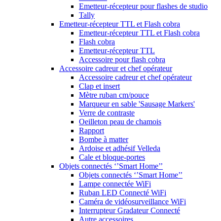
Emetteur-récepteur pour flashes de studio
Tally
Emetteur-récepteur TTL et Flash cobra
Emetteur-récepteur TTL et Flash cobra
Flash cobra
Emetteur-récepteur TTL
Accessoire pour flash cobra
Accessoire cadreur et chef opérateur
Accessoire cadreur et chef opérateur
Clap et insert
Mètre ruban cm/pouce
Marqueur en sable 'Sausage Markers'
Verre de contraste
Oeilleton peau de chamois
Rapport
Bombe à matter
Ardoise et adhésif Velleda
Cale et bloque-portes
Objets connectés ‘’Smart Home’’
Objets connectés ‘’Smart Home’’
Lampe connectée WiFi
Ruban LED Connecté WiFi
Caméra de vidéosurveillance WiFi
Interrupteur Gradateur Connecté
Autre accessoires