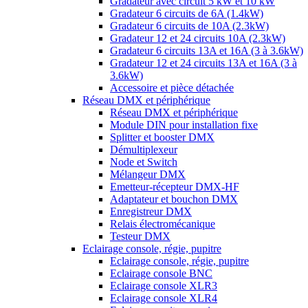
Gradateur avec circuit 5 kW et 10 kW
Gradateur 6 circuits de 6A (1.4kW)
Gradateur 6 circuits de 10A (2.3kW)
Gradateur 12 et 24 circuits 10A (2.3kW)
Gradateur 6 circuits 13A et 16A (3 à 3.6kW)
Gradateur 12 et 24 circuits 13A et 16A (3 à
3.6kW)
Accessoire et pièce détachée
Réseau DMX et périphérique
Réseau DMX et périphérique
Module DIN pour installation fixe
Splitter et booster DMX
Démultiplexeur
Node et Switch
Mélangeur DMX
Emetteur-récepteur DMX-HF
Adaptateur et bouchon DMX
Enregistreur DMX
Relais électromécanique
Testeur DMX
Eclairage console, régie, pupitre
Eclairage console, régie, pupitre
Eclairage console BNC
Eclairage console XLR3
Eclairage console XLR4