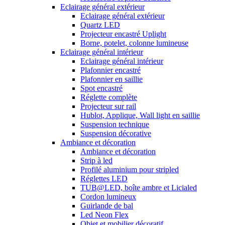
Eclairage général extérieur
Eclairage général extérieur
Quartz LED
Projecteur encastré Uplight
Borne, potelet, colonne lumineuse
Eclairage général intérieur
Eclairage général intérieur
Plafonnier encastré
Plafonnier en saillie
Spot encastré
Réglette complète
Projecteur sur rail
Hublot, Applique, Wall light en saillie
Suspension technique
Suspension décorative
Ambiance et décoration
Ambiance et décoration
Strip à led
Profilé aluminium pour stripled
Réglettes LED
TUB@LED, boîte ambre et Licialed
Cordon lumineux
Guirlande de bal
Led Neon Flex
Objet et mobilier décoratif