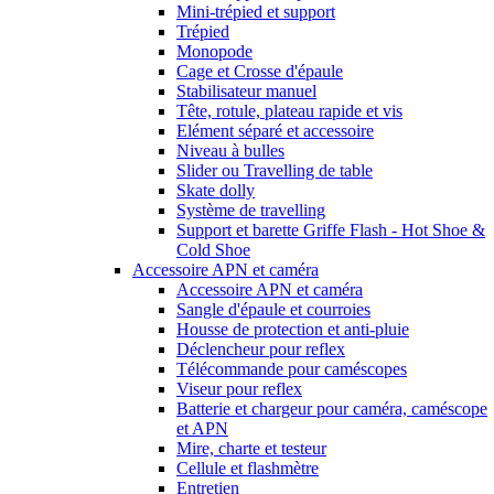
Mini-trépied et support
Trépied
Monopode
Cage et Crosse d'épaule
Stabilisateur manuel
Tête, rotule, plateau rapide et vis
Elément séparé et accessoire
Niveau à bulles
Slider ou Travelling de table
Skate dolly
Système de travelling
Support et barette Griffe Flash - Hot Shoe &
Cold Shoe
Accessoire APN et caméra
Accessoire APN et caméra
Sangle d'épaule et courroies
Housse de protection et anti-pluie
Déclencheur pour reflex
Télécommande pour caméscopes
Viseur pour reflex
Batterie et chargeur pour caméra, caméscope
et APN
Mire, charte et testeur
Cellule et flashmètre
Entretien