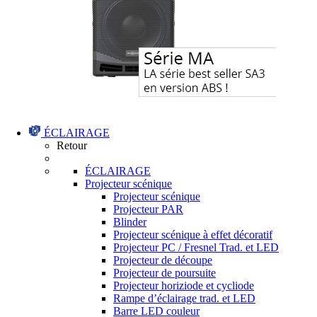
ÉCLAIRAGE
Retour
ÉCLAIRAGE
Projecteur scénique
Projecteur scénique
Projecteur PAR
Blinder
Projecteur scénique à effet décoratif
Projecteur PC / Fresnel Trad. et LED
Projecteur de découpe
Projecteur de poursuite
Projecteur horiziode et cycliode
Rampe d’éclairage trad. et LED
Barre LED couleur