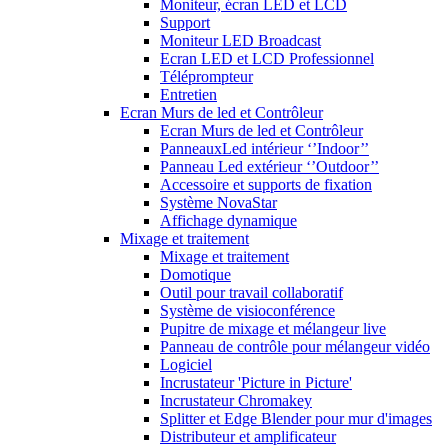
Moniteur, écran LED et LCD
Support
Moniteur LED Broadcast
Ecran LED et LCD Professionnel
Téléprompteur
Entretien
Ecran Murs de led et Contrôleur
Ecran Murs de led et Contrôleur
PanneauxLed intérieur ‘’Indoor’’
Panneau Led extérieur ‘’Outdoor’’
Accessoire et supports de fixation
Système NovaStar
Affichage dynamique
Mixage et traitement
Mixage et traitement
Domotique
Outil pour travail collaboratif
Système de visioconférence
Pupitre de mixage et mélangeur live
Panneau de contrôle pour mélangeur vidéo
Logiciel
Incrustateur 'Picture in Picture'
Incrustateur Chromakey
Splitter et Edge Blender pour mur d'images
Distributeur et amplificateur