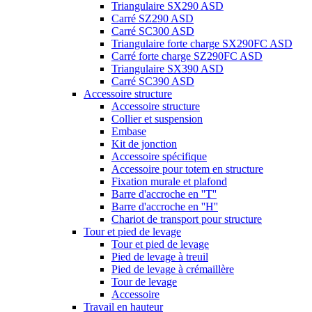
Triangulaire SX290 ASD
Carré SZ290 ASD
Carré SC300 ASD
Triangulaire forte charge SX290FC ASD
Carré forte charge SZ290FC ASD
Triangulaire SX390 ASD
Carré SC390 ASD
Accessoire structure
Accessoire structure
Collier et suspension
Embase
Kit de jonction
Accessoire spécifique
Accessoire pour totem en structure
Fixation murale et plafond
Barre d'accroche en ''T''
Barre d'accroche en ''H''
Chariot de transport pour structure
Tour et pied de levage
Tour et pied de levage
Pied de levage à treuil
Pied de levage à crémaillère
Tour de levage
Accessoire
Travail en hauteur