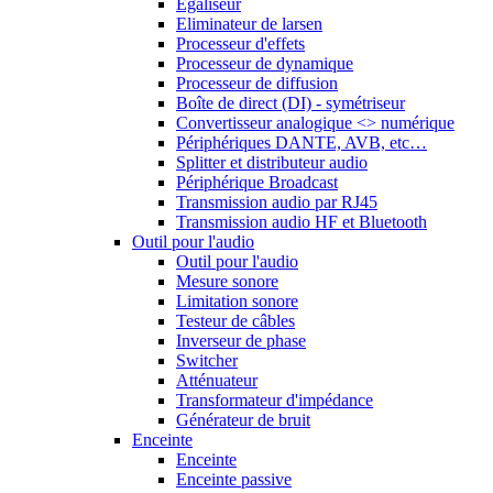
Egaliseur
Eliminateur de larsen
Processeur d'effets
Processeur de dynamique
Processeur de diffusion
Boîte de direct (DI) - symétriseur
Convertisseur analogique <> numérique
Périphériques DANTE, AVB, etc…
Splitter et distributeur audio
Périphérique Broadcast
Transmission audio par RJ45
Transmission audio HF et Bluetooth
Outil pour l'audio
Outil pour l'audio
Mesure sonore
Limitation sonore
Testeur de câbles
Inverseur de phase
Switcher
Atténuateur
Transformateur d'impédance
Générateur de bruit
Enceinte
Enceinte
Enceinte passive