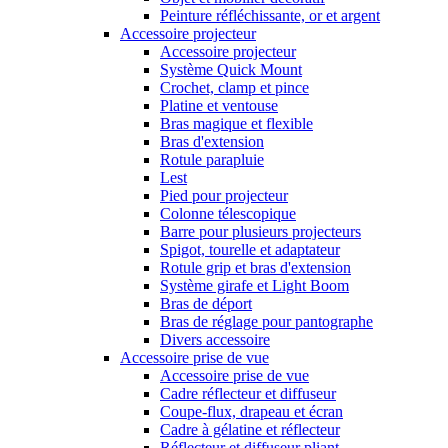
Peinture réfléchissante, or et argent
Accessoire projecteur
Accessoire projecteur
Système Quick Mount
Crochet, clamp et pince
Platine et ventouse
Bras magique et flexible
Bras d'extension
Rotule parapluie
Lest
Pied pour projecteur
Colonne télescopique
Barre pour plusieurs projecteurs
Spigot, tourelle et adaptateur
Rotule grip et bras d'extension
Système girafe et Light Boom
Bras de déport
Bras de réglage pour pantographe
Divers accessoire
Accessoire prise de vue
Accessoire prise de vue
Cadre réflecteur et diffuseur
Coupe-flux, drapeau et écran
Cadre à gélatine et réflecteur
Réflecteur et diffuseur pliant