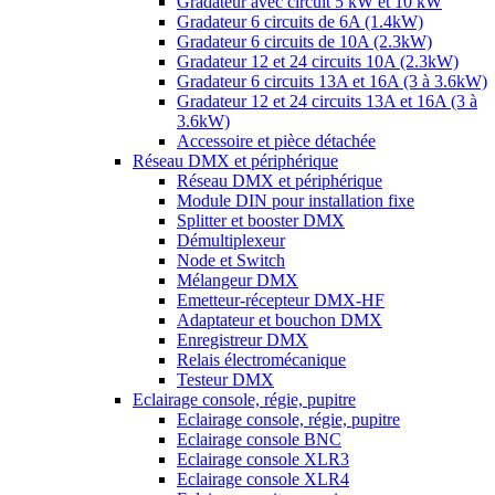
Gradateur avec circuit 5 kW et 10 kW
Gradateur 6 circuits de 6A (1.4kW)
Gradateur 6 circuits de 10A (2.3kW)
Gradateur 12 et 24 circuits 10A (2.3kW)
Gradateur 6 circuits 13A et 16A (3 à 3.6kW)
Gradateur 12 et 24 circuits 13A et 16A (3 à
3.6kW)
Accessoire et pièce détachée
Réseau DMX et périphérique
Réseau DMX et périphérique
Module DIN pour installation fixe
Splitter et booster DMX
Démultiplexeur
Node et Switch
Mélangeur DMX
Emetteur-récepteur DMX-HF
Adaptateur et bouchon DMX
Enregistreur DMX
Relais électromécanique
Testeur DMX
Eclairage console, régie, pupitre
Eclairage console, régie, pupitre
Eclairage console BNC
Eclairage console XLR3
Eclairage console XLR4