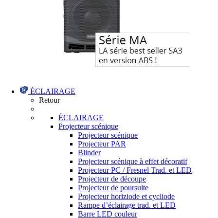
ÉCLAIRAGE
Retour
ÉCLAIRAGE
Projecteur scénique
Projecteur scénique
Projecteur PAR
Blinder
Projecteur scénique à effet décoratif
Projecteur PC / Fresnel Trad. et LED
Projecteur de découpe
Projecteur de poursuite
Projecteur horiziode et cycliode
Rampe d’éclairage trad. et LED
Barre LED couleur