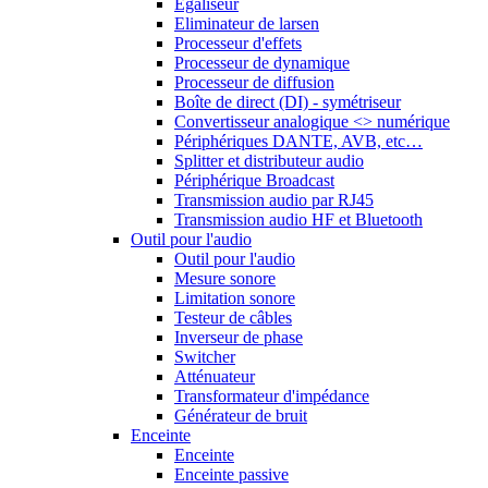
Egaliseur
Eliminateur de larsen
Processeur d'effets
Processeur de dynamique
Processeur de diffusion
Boîte de direct (DI) - symétriseur
Convertisseur analogique <> numérique
Périphériques DANTE, AVB, etc…
Splitter et distributeur audio
Périphérique Broadcast
Transmission audio par RJ45
Transmission audio HF et Bluetooth
Outil pour l'audio
Outil pour l'audio
Mesure sonore
Limitation sonore
Testeur de câbles
Inverseur de phase
Switcher
Atténuateur
Transformateur d'impédance
Générateur de bruit
Enceinte
Enceinte
Enceinte passive