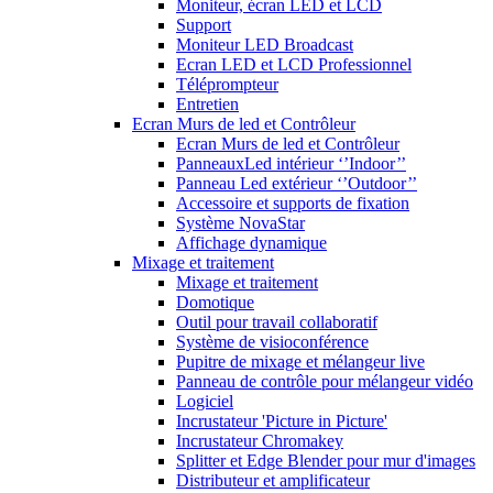
Moniteur, écran LED et LCD
Support
Moniteur LED Broadcast
Ecran LED et LCD Professionnel
Téléprompteur
Entretien
Ecran Murs de led et Contrôleur
Ecran Murs de led et Contrôleur
PanneauxLed intérieur ‘’Indoor’’
Panneau Led extérieur ‘’Outdoor’’
Accessoire et supports de fixation
Système NovaStar
Affichage dynamique
Mixage et traitement
Mixage et traitement
Domotique
Outil pour travail collaboratif
Système de visioconférence
Pupitre de mixage et mélangeur live
Panneau de contrôle pour mélangeur vidéo
Logiciel
Incrustateur 'Picture in Picture'
Incrustateur Chromakey
Splitter et Edge Blender pour mur d'images
Distributeur et amplificateur