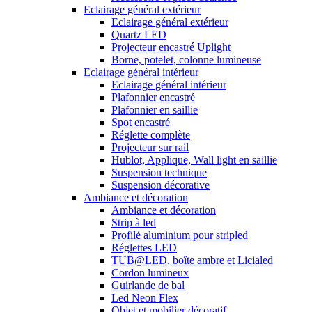
Eclairage général extérieur
Eclairage général extérieur
Quartz LED
Projecteur encastré Uplight
Borne, potelet, colonne lumineuse
Eclairage général intérieur
Eclairage général intérieur
Plafonnier encastré
Plafonnier en saillie
Spot encastré
Réglette complète
Projecteur sur rail
Hublot, Applique, Wall light en saillie
Suspension technique
Suspension décorative
Ambiance et décoration
Ambiance et décoration
Strip à led
Profilé aluminium pour stripled
Réglettes LED
TUB@LED, boîte ambre et Licialed
Cordon lumineux
Guirlande de bal
Led Neon Flex
Objet et mobilier décoratif