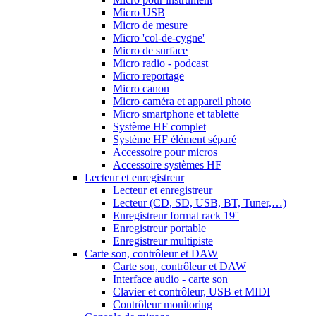
Micro USB
Micro de mesure
Micro 'col-de-cygne'
Micro de surface
Micro radio - podcast
Micro reportage
Micro canon
Micro caméra et appareil photo
Micro smartphone et tablette
Système HF complet
Système HF élément séparé
Accessoire pour micros
Accessoire systèmes HF
Lecteur et enregistreur
Lecteur et enregistreur
Lecteur (CD, SD, USB, BT, Tuner,…)
Enregistreur format rack 19''
Enregistreur portable
Enregistreur multipiste
Carte son, contrôleur et DAW
Carte son, contrôleur et DAW
Interface audio - carte son
Clavier et contrôleur, USB et MIDI
Contrôleur monitoring