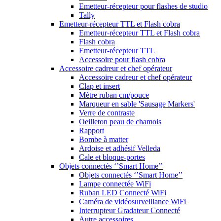
Emetteur-récepteur pour flashes de studio
Tally
Emetteur-récepteur TTL et Flash cobra
Emetteur-récepteur TTL et Flash cobra
Flash cobra
Emetteur-récepteur TTL
Accessoire pour flash cobra
Accessoire cadreur et chef opérateur
Accessoire cadreur et chef opérateur
Clap et insert
Mètre ruban cm/pouce
Marqueur en sable 'Sausage Markers'
Verre de contraste
Oeilleton peau de chamois
Rapport
Bombe à matter
Ardoise et adhésif Velleda
Cale et bloque-portes
Objets connectés ‘’Smart Home’’
Objets connectés ‘’Smart Home’’
Lampe connectée WiFi
Ruban LED Connecté WiFi
Caméra de vidéosurveillance WiFi
Interrupteur Gradateur Connecté
Autre accessoires