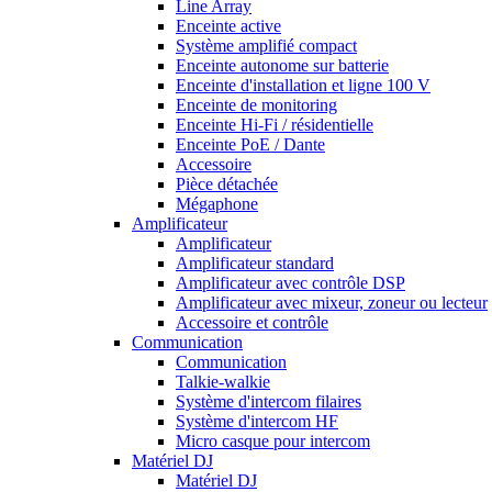
Line Array
Enceinte active
Système amplifié compact
Enceinte autonome sur batterie
Enceinte d'installation et ligne 100 V
Enceinte de monitoring
Enceinte Hi-Fi / résidentielle
Enceinte PoE / Dante
Accessoire
Pièce détachée
Mégaphone
Amplificateur
Amplificateur
Amplificateur standard
Amplificateur avec contrôle DSP
Amplificateur avec mixeur, zoneur ou lecteur
Accessoire et contrôle
Communication
Communication
Talkie-walkie
Système d'intercom filaires
Système d'intercom HF
Micro casque pour intercom
Matériel DJ
Matériel DJ