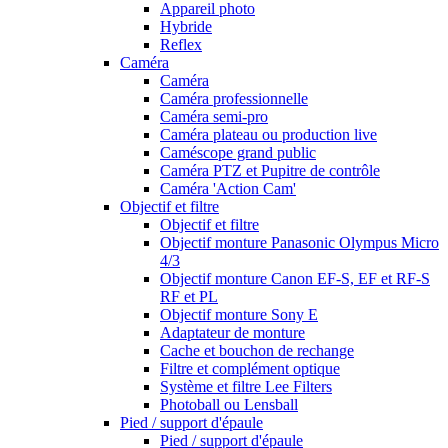
Appareil photo
Hybride
Reflex
Caméra
Caméra
Caméra professionnelle
Caméra semi-pro
Caméra plateau ou production live
Caméscope grand public
Caméra PTZ et Pupitre de contrôle
Caméra 'Action Cam'
Objectif et filtre
Objectif et filtre
Objectif monture Panasonic Olympus Micro
4/3
Objectif monture Canon EF-S, EF et RF-S
RF et PL
Objectif monture Sony E
Adaptateur de monture
Cache et bouchon de rechange
Filtre et complément optique
Système et filtre Lee Filters
Photoball ou Lensball
Pied / support d'épaule
Pied / support d'épaule