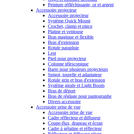
Peinture réfléchissante, or et argent
Accessoire projecteur
Accessoire projecteur
Système Quick Mount
Crochet, clamp et pince
Platine et ventouse
Bras magique et flexible
Bras d'extension
Rotule parapluie
Lest
Pied pour projecteur
Colonne télescopique
Barre pour plusieurs projecteurs
Spigot, tourelle et adaptateur
Rotule grip et bras d'extension
Système girafe et Light Boom
Bras de déport
Bras de réglage pour pantographe
Divers accessoire
Accessoire prise de vue
Accessoire prise de vue
Cadre réflecteur et diffuseur
Coupe-flux, drapeau et écran
Cadre à gélatine et réflecteur
Réflecteur et diffuseur pliant