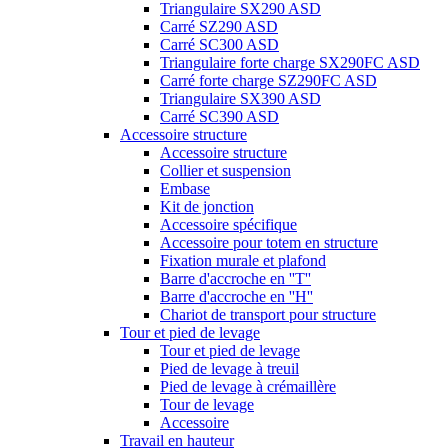
Triangulaire SX290 ASD
Carré SZ290 ASD
Carré SC300 ASD
Triangulaire forte charge SX290FC ASD
Carré forte charge SZ290FC ASD
Triangulaire SX390 ASD
Carré SC390 ASD
Accessoire structure
Accessoire structure
Collier et suspension
Embase
Kit de jonction
Accessoire spécifique
Accessoire pour totem en structure
Fixation murale et plafond
Barre d'accroche en ''T''
Barre d'accroche en ''H''
Chariot de transport pour structure
Tour et pied de levage
Tour et pied de levage
Pied de levage à treuil
Pied de levage à crémaillère
Tour de levage
Accessoire
Travail en hauteur