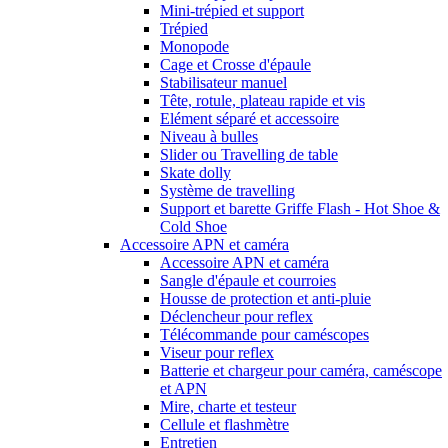
Mini-trépied et support
Trépied
Monopode
Cage et Crosse d'épaule
Stabilisateur manuel
Tête, rotule, plateau rapide et vis
Elément séparé et accessoire
Niveau à bulles
Slider ou Travelling de table
Skate dolly
Système de travelling
Support et barette Griffe Flash - Hot Shoe &
Cold Shoe
Accessoire APN et caméra
Accessoire APN et caméra
Sangle d'épaule et courroies
Housse de protection et anti-pluie
Déclencheur pour reflex
Télécommande pour caméscopes
Viseur pour reflex
Batterie et chargeur pour caméra, caméscope
et APN
Mire, charte et testeur
Cellule et flashmètre
Entretien