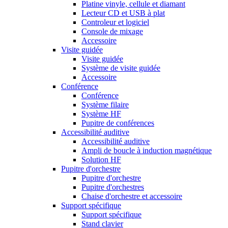
Platine vinyle, cellule et diamant
Lecteur CD et USB à plat
Controleur et logiciel
Console de mixage
Accessoire
Visite guidée
Visite guidée
Système de visite guidée
Accessoire
Conférence
Conférence
Système filaire
Système HF
Pupitre de conférences
Accessibilité auditive
Accessibilité auditive
Ampli de boucle à induction magnétique
Solution HF
Pupitre d'orchestre
Pupitre d'orchestre
Pupitre d'orchestres
Chaise d'orchestre et accessoire
Support spécifique
Support spécifique
Stand clavier