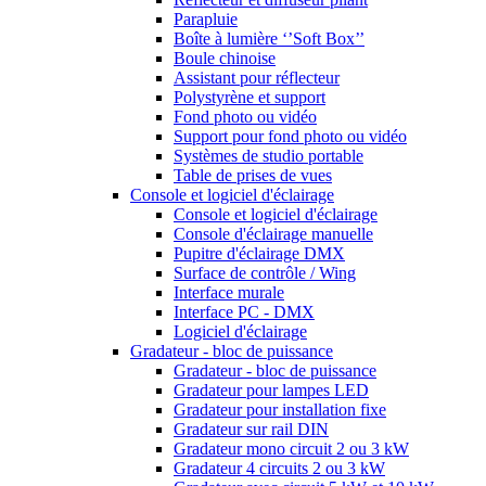
Parapluie
Boîte à lumière ‘’Soft Box’’
Boule chinoise
Assistant pour réflecteur
Polystyrène et support
Fond photo ou vidéo
Support pour fond photo ou vidéo
Systèmes de studio portable
Table de prises de vues
Console et logiciel d'éclairage
Console et logiciel d'éclairage
Console d'éclairage manuelle
Pupitre d'éclairage DMX
Surface de contrôle / Wing
Interface murale
Interface PC - DMX
Logiciel d'éclairage
Gradateur - bloc de puissance
Gradateur - bloc de puissance
Gradateur pour lampes LED
Gradateur pour installation fixe
Gradateur sur rail DIN
Gradateur mono circuit 2 ou 3 kW
Gradateur 4 circuits 2 ou 3 kW