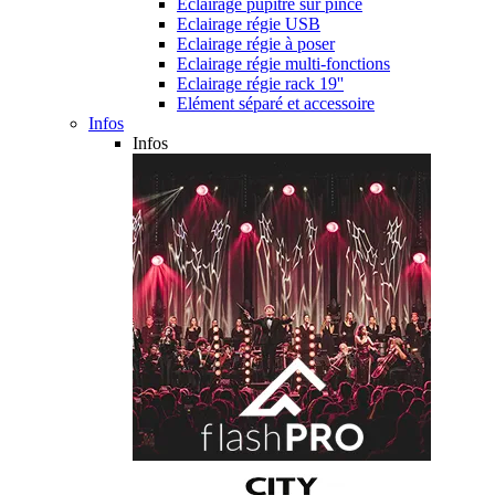
Eclairage pupitre sur pince
Eclairage régie USB
Eclairage régie à poser
Eclairage régie multi-fonctions
Eclairage régie rack 19''
Elément séparé et accessoire
Infos
Infos