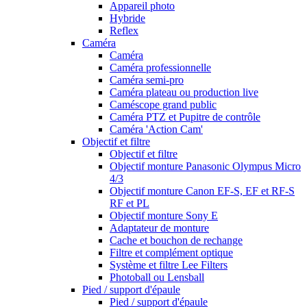
Appareil photo
Hybride
Reflex
Caméra
Caméra
Caméra professionnelle
Caméra semi-pro
Caméra plateau ou production live
Caméscope grand public
Caméra PTZ et Pupitre de contrôle
Caméra 'Action Cam'
Objectif et filtre
Objectif et filtre
Objectif monture Panasonic Olympus Micro
4/3
Objectif monture Canon EF-S, EF et RF-S
RF et PL
Objectif monture Sony E
Adaptateur de monture
Cache et bouchon de rechange
Filtre et complément optique
Système et filtre Lee Filters
Photoball ou Lensball
Pied / support d'épaule
Pied / support d'épaule