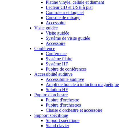
Platine vinyle, cellule et diamant
Lecteur CD et USB à plat
Controleur et logiciel
Console de mixage
Accessoire
Visite guidée
Visite guidée
Système de visite guidée
Accessoire
Conférence
Conférence
Système filaire
Système HF
Pupitre de conférences
Accessibilité auditive
Accessibilité auditive
Ampli de boucle à induction magnétique
Solution HF
Pupitre d'orchestre
Pupitre d'orchestre
Pupitre d'orchestres
Chaise d'orchestre et accessoire
Support spécifique
Support spécifique
Stand clavier