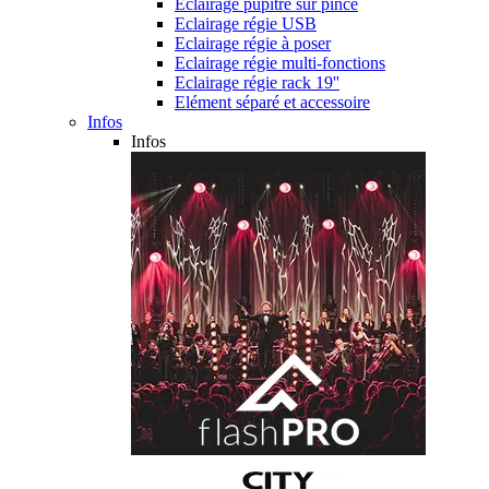
Eclairage pupitre sur pince
Eclairage régie USB
Eclairage régie à poser
Eclairage régie multi-fonctions
Eclairage régie rack 19''
Elément séparé et accessoire
Infos
Infos