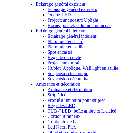
Eclairage général extérieur
Eclairage général extérieur
Quartz LED
Projecteur encastré Uplight
Borne, potelet, colonne lumineuse
Eclairage général intérieur
Eclairage général intérieur
Plafonnier encastré
Plafonnier en saillie
Spot encastré
Réglette complète
Projecteur sur rail
Hublot, Applique, Wall light en saillie
Suspension technique
Suspension décorative
Ambiance et décoration
Ambiance et décoration
Strip à led
Profilé aluminium pour stripled
Réglettes LED
TUB@LED, boîte ambre et Licialed
Cordon lumineux
Guirlande de bal
Led Neon Flex
Objet et mobilier décoratif