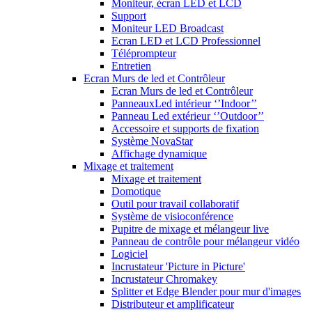
Moniteur, écran LED et LCD
Support
Moniteur LED Broadcast
Ecran LED et LCD Professionnel
Téléprompteur
Entretien
Ecran Murs de led et Contrôleur
Ecran Murs de led et Contrôleur
PanneauxLed intérieur ‘’Indoor’’
Panneau Led extérieur ‘’Outdoor’’
Accessoire et supports de fixation
Système NovaStar
Affichage dynamique
Mixage et traitement
Mixage et traitement
Domotique
Outil pour travail collaboratif
Système de visioconférence
Pupitre de mixage et mélangeur live
Panneau de contrôle pour mélangeur vidéo
Logiciel
Incrustateur 'Picture in Picture'
Incrustateur Chromakey
Splitter et Edge Blender pour mur d'images
Distributeur et amplificateur