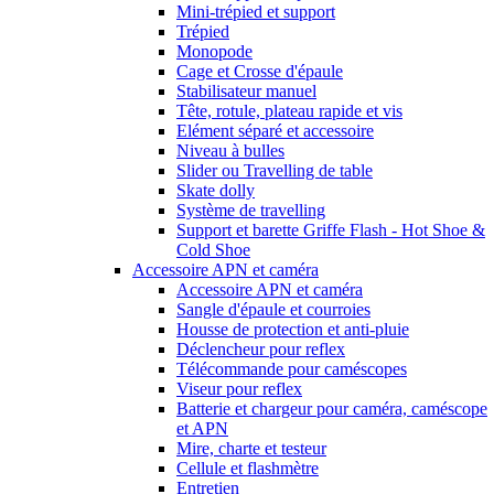
Mini-trépied et support
Trépied
Monopode
Cage et Crosse d'épaule
Stabilisateur manuel
Tête, rotule, plateau rapide et vis
Elément séparé et accessoire
Niveau à bulles
Slider ou Travelling de table
Skate dolly
Système de travelling
Support et barette Griffe Flash - Hot Shoe &
Cold Shoe
Accessoire APN et caméra
Accessoire APN et caméra
Sangle d'épaule et courroies
Housse de protection et anti-pluie
Déclencheur pour reflex
Télécommande pour caméscopes
Viseur pour reflex
Batterie et chargeur pour caméra, caméscope
et APN
Mire, charte et testeur
Cellule et flashmètre
Entretien