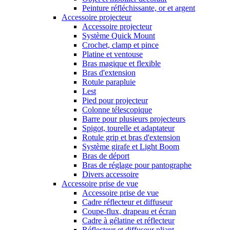
Peinture réfléchissante, or et argent
Accessoire projecteur
Accessoire projecteur
Système Quick Mount
Crochet, clamp et pince
Platine et ventouse
Bras magique et flexible
Bras d'extension
Rotule parapluie
Lest
Pied pour projecteur
Colonne télescopique
Barre pour plusieurs projecteurs
Spigot, tourelle et adaptateur
Rotule grip et bras d'extension
Système girafe et Light Boom
Bras de déport
Bras de réglage pour pantographe
Divers accessoire
Accessoire prise de vue
Accessoire prise de vue
Cadre réflecteur et diffuseur
Coupe-flux, drapeau et écran
Cadre à gélatine et réflecteur
Réflecteur et diffuseur pliant