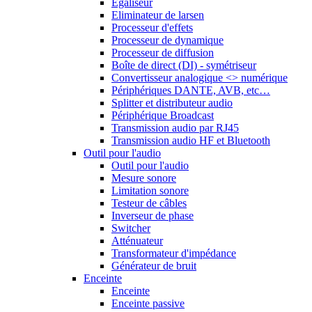
Egaliseur
Eliminateur de larsen
Processeur d'effets
Processeur de dynamique
Processeur de diffusion
Boîte de direct (DI) - symétriseur
Convertisseur analogique <> numérique
Périphériques DANTE, AVB, etc…
Splitter et distributeur audio
Périphérique Broadcast
Transmission audio par RJ45
Transmission audio HF et Bluetooth
Outil pour l'audio
Outil pour l'audio
Mesure sonore
Limitation sonore
Testeur de câbles
Inverseur de phase
Switcher
Atténuateur
Transformateur d'impédance
Générateur de bruit
Enceinte
Enceinte
Enceinte passive