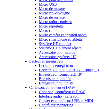
Micro USB
Micro de mesure
Micro 'col-de-cygne'
Micro de surface
Micro radio - podcast
Micro reportage
Micro canon
Micro caméra et appareil photo
Micro smartphone et tablette
Système HF complet
Système HF élément séparé
Accessoire pour micros
Accessoire systèmes HF
Lecteur et enregistreur
Lecteur et enregistreur
Lecteur (CD, SD, USB, BT, Tuner,…)
Enregistreur format rack 19''
Enregistreur portable
Enregistreur multipiste
Carte son, contrôleur et DAW
Carte son, contrôleur et DAW
Interface audio - carte son
Clavier et contrôleur, USB et MIDI
Contrôleur monitoring