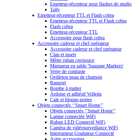
Emetteur-récepteur pour flashes de studio
Tally
Emetteur-récepteur TTL et Flash cobra
Emetteur-récepteur TTL et Flash cobra
Flash cobra
Emetteur-récepteur TTL
Accessoire pour flash cobra
Accessoire cadreur et chef opérateur
Accessoire cadreur et chef opérateur
Clap et insert
Mètre ruban cm/pouce
Marqueur en sable 'Sausage Markers'
Verre de contraste
Oeilleton peau de chamois
Rapport
Bombe à matter
Ardoise et adhésif Velleda
Cale et bloque-portes
Objets connectés ‘’Smart Home’’
Objets connectés ‘’Smart Home’’
Lampe connectée WiFi
Ruban LED Connecté WiFi
Caméra de vidéosurveillance WiFi
Interrupteur Gradateur Connecté
Autre accessoires