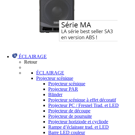
ÉCLAIRAGE
Retour
ÉCLAIRAGE
Projecteur scénique
Projecteur scénique
Projecteur PAR
Blinder
Projecteur scénique à effet décoratif
Projecteur PC / Fresnel Trad. et LED
Projecteur de découpe
Projecteur de poursuite
Projecteur horiziode et cycliode
Rampe d’éclairage trad. et LED
Barre LED couleur