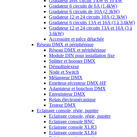
Gradateur avec circuit 5 kW et 10 kW
Gradateur 6 circuits de 6A (1.4kW)
Gradateur 6 circuits de 10A (2.3kW)
Gradateur 12 et 24 circuits 10A (2.3kW)
Gradateur 6 circuits 13A et 16A (3 à 3.6kW)
Gradateur 12 et 24 circuits 13A et 16A (3 à
3.6kW)
Accessoire et pièce détachée
Réseau DMX et périphérique
Réseau DMX et périphérique
Module DIN pour installation fixe
Splitter et booster DMX
Démultiplexeur
Node et Switch
Mélangeur DMX
Emetteur-récepteur DMX-HF
Adaptateur et bouchon DMX
Enregistreur DMX
Relais électromécanique
Testeur DMX
Eclairage console, régie, pupitre
Eclairage console, régie, pupitre
Eclairage console BNC
Eclairage console XLR3
Eclairage console XLR4