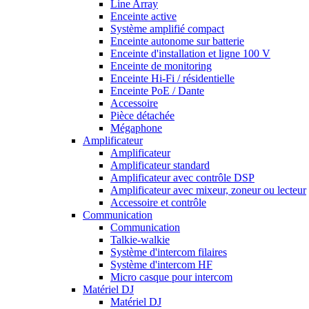
Line Array
Enceinte active
Système amplifié compact
Enceinte autonome sur batterie
Enceinte d'installation et ligne 100 V
Enceinte de monitoring
Enceinte Hi-Fi / résidentielle
Enceinte PoE / Dante
Accessoire
Pièce détachée
Mégaphone
Amplificateur
Amplificateur
Amplificateur standard
Amplificateur avec contrôle DSP
Amplificateur avec mixeur, zoneur ou lecteur
Accessoire et contrôle
Communication
Communication
Talkie-walkie
Système d'intercom filaires
Système d'intercom HF
Micro casque pour intercom
Matériel DJ
Matériel DJ