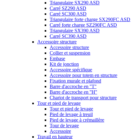
Triangulaire SX290 ASD
Carré SZ290 ASD
Carré SC300 ASD
Triangulaire forte charge SX290FC ASD
Carré forte charge SZ290FC ASD
Triangulaire SX390 ASD
Carré SC390 ASD
Accessoire structure
Accessoire structure
Collier et suspension
Embase
Kit de jonction
Accessoire spécifique
Accessoire pour totem en structure
Fixation murale et plafond
Barre d'accroche en ''T''
Barre d'accroche en ''H''
Chariot de transport pour structure
Tour et pied de levage
Tour et pied de levage
Pied de levage à treuil
Pied de levage à crémaillère
Tour de levage
Accessoire
Travail en hauteur