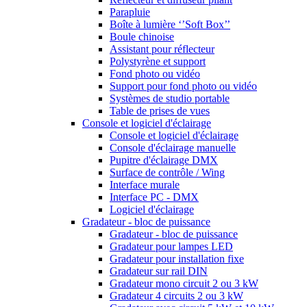
Parapluie
Boîte à lumière ‘’Soft Box’’
Boule chinoise
Assistant pour réflecteur
Polystyrène et support
Fond photo ou vidéo
Support pour fond photo ou vidéo
Systèmes de studio portable
Table de prises de vues
Console et logiciel d'éclairage
Console et logiciel d'éclairage
Console d'éclairage manuelle
Pupitre d'éclairage DMX
Surface de contrôle / Wing
Interface murale
Interface PC - DMX
Logiciel d'éclairage
Gradateur - bloc de puissance
Gradateur - bloc de puissance
Gradateur pour lampes LED
Gradateur pour installation fixe
Gradateur sur rail DIN
Gradateur mono circuit 2 ou 3 kW
Gradateur 4 circuits 2 ou 3 kW