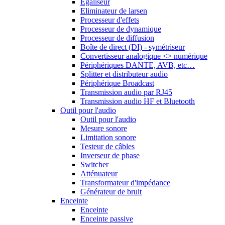
Egaliseur
Eliminateur de larsen
Processeur d'effets
Processeur de dynamique
Processeur de diffusion
Boîte de direct (DI) - symétriseur
Convertisseur analogique <> numérique
Périphériques DANTE, AVB, etc…
Splitter et distributeur audio
Périphérique Broadcast
Transmission audio par RJ45
Transmission audio HF et Bluetooth
Outil pour l'audio
Outil pour l'audio
Mesure sonore
Limitation sonore
Testeur de câbles
Inverseur de phase
Switcher
Atténuateur
Transformateur d'impédance
Générateur de bruit
Enceinte
Enceinte
Enceinte passive