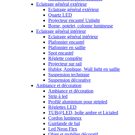
Eclairage général extérieur
Eclairage général extérieur
Quartz LED
Projecteur encastré Uplight
Borne, potelet, colonne lumineuse
Eclairage général intérieur
Eclairage général intérieur
Plafonnier encastré
Plafonnier en saillie
Spot encastré
Réglette complète
Projecteur sur rail
Hublot, Applique, Wall light en saillie
Suspension technique
Suspension décorative
Ambiance et décoration
Ambiance et décoration
Strip à led
Profilé aluminium pour stripled
Réglettes LED
TUB@LED, boîte ambre et Licialed
Cordon lumineux
Guirlande de bal
Led Neon Flex
Objet et mobilier décoratif