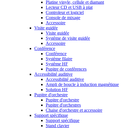
Platine vinyle, cellule et diamant
Lecteur CD et USB à plat
Controleur et logiciel
Console de mixage
Accessoire
Visite guidée
Visite guidée
Système de visite guidée
Accessoire
Conférence
Conférence
Système filaire
Système HF
Pupitre de conférences
Accessibilité auditive
Accessibilité auditive
Ampli de boucle à induction magnétique
Solution HF
Pupitre d'orchestre
Pupitre d'orchestre
Pupitre d'orchestres
Chaise d'orchestre et accessoire
Support spécifique
Support spécifique
Stand clavier