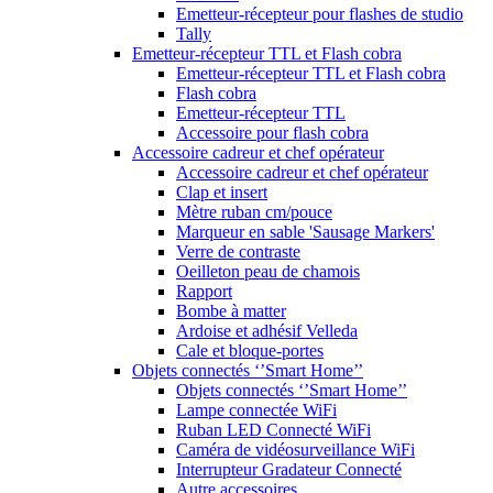
Emetteur-récepteur pour flashes de studio
Tally
Emetteur-récepteur TTL et Flash cobra
Emetteur-récepteur TTL et Flash cobra
Flash cobra
Emetteur-récepteur TTL
Accessoire pour flash cobra
Accessoire cadreur et chef opérateur
Accessoire cadreur et chef opérateur
Clap et insert
Mètre ruban cm/pouce
Marqueur en sable 'Sausage Markers'
Verre de contraste
Oeilleton peau de chamois
Rapport
Bombe à matter
Ardoise et adhésif Velleda
Cale et bloque-portes
Objets connectés ‘’Smart Home’’
Objets connectés ‘’Smart Home’’
Lampe connectée WiFi
Ruban LED Connecté WiFi
Caméra de vidéosurveillance WiFi
Interrupteur Gradateur Connecté
Autre accessoires