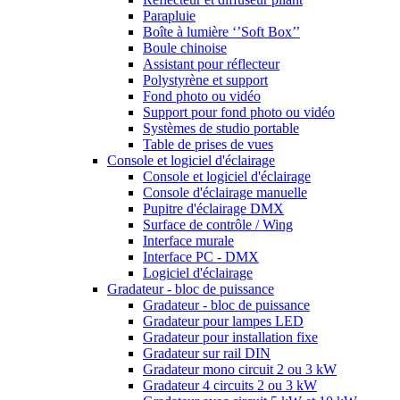
Parapluie
Boîte à lumière ‘’Soft Box’’
Boule chinoise
Assistant pour réflecteur
Polystyrène et support
Fond photo ou vidéo
Support pour fond photo ou vidéo
Systèmes de studio portable
Table de prises de vues
Console et logiciel d'éclairage
Console et logiciel d'éclairage
Console d'éclairage manuelle
Pupitre d'éclairage DMX
Surface de contrôle / Wing
Interface murale
Interface PC - DMX
Logiciel d'éclairage
Gradateur - bloc de puissance
Gradateur - bloc de puissance
Gradateur pour lampes LED
Gradateur pour installation fixe
Gradateur sur rail DIN
Gradateur mono circuit 2 ou 3 kW
Gradateur 4 circuits 2 ou 3 kW