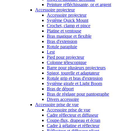
Peinture réfléchissante, or et argent
Accessoire projecteur
Accessoire projecteur
Système Quick Mount
Crochet, clamp et pince
Platine et ventouse
Bras magique et flexible
Bras d'extension
Rotule parapluie
Lest
Pied pour projecteur
Colonne télescopique
Barre pour plusieurs projecteurs
Spigot, tourelle et adaptateur
Rotule grip et bras d'extension
Système girafe et Light Boom
Bras de déport
Bras de réglage pour pantographe
Divers accessoire
Accessoire prise de vue
Accessoire prise de vue
Cadre réflecteur et diffuseur
Coupe-flux, drapeau et écran
Cadre à gélatine et réflecteur
Réflecteur et diffuseur pliant