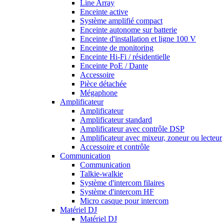
Line Array
Enceinte active
Système amplifié compact
Enceinte autonome sur batterie
Enceinte d'installation et ligne 100 V
Enceinte de monitoring
Enceinte Hi-Fi / résidentielle
Enceinte PoE / Dante
Accessoire
Pièce détachée
Mégaphone
Amplificateur
Amplificateur
Amplificateur standard
Amplificateur avec contrôle DSP
Amplificateur avec mixeur, zoneur ou lecteur
Accessoire et contrôle
Communication
Communication
Talkie-walkie
Système d'intercom filaires
Système d'intercom HF
Micro casque pour intercom
Matériel DJ
Matériel DJ