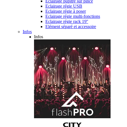
Eclairage pupitre sur pince
Eclairage régie USB
Eclairage régie à poser
Eclairage régie multi-fonctions
Eclairage régie rack 19''
Elément séparé et accessoire
Infos
Infos