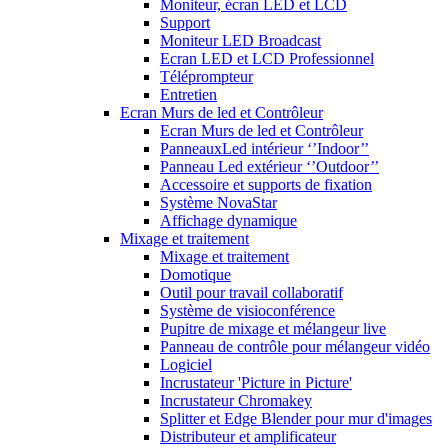
Moniteur, écran LED et LCD
Support
Moniteur LED Broadcast
Ecran LED et LCD Professionnel
Téléprompteur
Entretien
Ecran Murs de led et Contrôleur
Ecran Murs de led et Contrôleur
PanneauxLed intérieur ‘’Indoor’’
Panneau Led extérieur ‘’Outdoor’’
Accessoire et supports de fixation
Système NovaStar
Affichage dynamique
Mixage et traitement
Mixage et traitement
Domotique
Outil pour travail collaboratif
Système de visioconférence
Pupitre de mixage et mélangeur live
Panneau de contrôle pour mélangeur vidéo
Logiciel
Incrustateur 'Picture in Picture'
Incrustateur Chromakey
Splitter et Edge Blender pour mur d'images
Distributeur et amplificateur