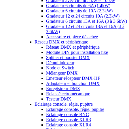
Gradateur avec circuit 5 kW et 10 kW
Gradateur 6 circuits de 6A (1.4kW)
Gradateur 6 circuits de 10A (2.3kW)
Gradateur 12 et 24 circuits 10A (2.3kW)
Gradateur 6 circuits 13A et 16A (3 à 3.6kW)
Gradateur 12 et 24 circuits 13A et 16A (3 à
3.6kW)
Accessoire et pièce détachée
Réseau DMX et périphérique
Réseau DMX et périphérique
Module DIN pour installation fixe
Splitter et booster DMX
Démultiplexeur
Node et Switch
Mélangeur DMX
Emetteur-récepteur DMX-HF
Adaptateur et bouchon DMX
Enregistreur DMX
Relais électromécanique
Testeur DMX
Eclairage console, régie, pupitre
Eclairage console, régie, pupitre
Eclairage console BNC
Eclairage console XLR3
Eclairage console XLR4