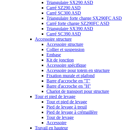
Triangulaire SX290 ASD
Carré SZ290 ASD
Carré SC300 ASD
Triangulaire forte charge SX290FC ASD
Carré forte charge SZ290FC ASD
Triangulaire SX390 ASD
Carré SC390 ASD
Accessoire structure
Accessoire structure
Collier et suspension
Embase
Kit de jonction
Accessoire spécifique
Accessoire pour totem en structure
Fixation murale et plafond
Barre d'accroche en ''T''
Barre d'accroche en ''H''
Chariot de transport pour structure
Tour et pied de levage
Tour et pied de levage
Pied de levage à treuil
Pied de levage à crémaillère
Tour de levage
Accessoire
Travail en hauteur