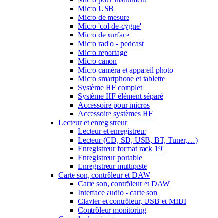
Micro USB
Micro de mesure
Micro 'col-de-cygne'
Micro de surface
Micro radio - podcast
Micro reportage
Micro canon
Micro caméra et appareil photo
Micro smartphone et tablette
Système HF complet
Système HF élément séparé
Accessoire pour micros
Accessoire systèmes HF
Lecteur et enregistreur
Lecteur et enregistreur
Lecteur (CD, SD, USB, BT, Tuner,…)
Enregistreur format rack 19''
Enregistreur portable
Enregistreur multipiste
Carte son, contrôleur et DAW
Carte son, contrôleur et DAW
Interface audio - carte son
Clavier et contrôleur, USB et MIDI
Contrôleur monitoring