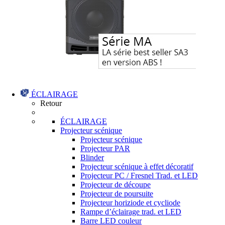
ÉCLAIRAGE
Retour
ÉCLAIRAGE
Projecteur scénique
Projecteur scénique
Projecteur PAR
Blinder
Projecteur scénique à effet décoratif
Projecteur PC / Fresnel Trad. et LED
Projecteur de découpe
Projecteur de poursuite
Projecteur horiziode et cycliode
Rampe d’éclairage trad. et LED
Barre LED couleur