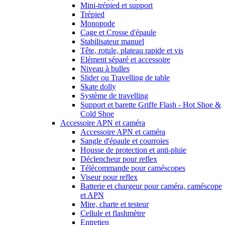
Mini-trépied et support
Trépied
Monopode
Cage et Crosse d'épaule
Stabilisateur manuel
Tête, rotule, plateau rapide et vis
Elément séparé et accessoire
Niveau à bulles
Slider ou Travelling de table
Skate dolly
Système de travelling
Support et barette Griffe Flash - Hot Shoe &
Cold Shoe
Accessoire APN et caméra
Accessoire APN et caméra
Sangle d'épaule et courroies
Housse de protection et anti-pluie
Déclencheur pour reflex
Télécommande pour caméscopes
Viseur pour reflex
Batterie et chargeur pour caméra, caméscope
et APN
Mire, charte et testeur
Cellule et flashmètre
Entretien