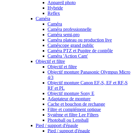
Appareil photo
Hybride
Reflex
Caméra
Caméra
Caméra professionnelle
Caméra semi-pro
Caméra plateau ou production live
Caméscope grand public
Caméra PTZ et Pupitre de contrôle
Caméra 'Action Cam'
Objectif et filtre
Objectif et filtre
Objectif monture Panasonic Olympus Micro
4/3
Objectif monture Canon EF-S, EF et RF-S
RF et PL
Objectif monture Sony E
Adaptateur de monture
Cache et bouchon de rechange
Filtre et complément optique
Système et filtre Lee Filters
Photoball ou Lensball
Pied / support d'épaule
Pied / support d'épaule