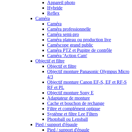
Appareil photo
Hybride
Reflex
Caméra
Caméra
Caméra professionnelle
Caméra semi-pro
Caméra plateau ou production live
Caméscope grand public
Caméra PTZ et Pupitre de contrôle
Caméra 'Action Cam'
Objectif et filtre
Objectif et filtre
Objectif monture Panasonic Olympus Micro
4/3
Objectif monture Canon EF-S, EF et RF-S
RF et PL
Objectif monture Sony E
Adaptateur de monture
Cache et bouchon de rechange
Filtre et complément optique
Système et filtre Lee Filters
Photoball ou Lensball
Pied / support d'épaule
Pied / support d'épaule