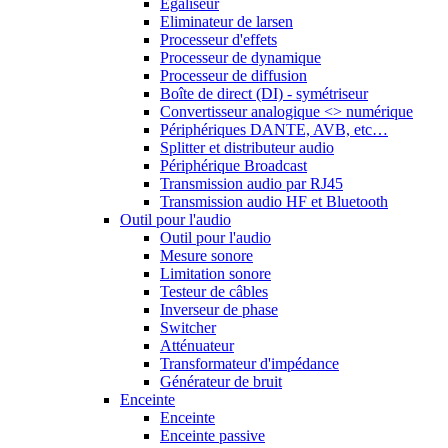
Egaliseur
Eliminateur de larsen
Processeur d'effets
Processeur de dynamique
Processeur de diffusion
Boîte de direct (DI) - symétriseur
Convertisseur analogique <> numérique
Périphériques DANTE, AVB, etc…
Splitter et distributeur audio
Périphérique Broadcast
Transmission audio par RJ45
Transmission audio HF et Bluetooth
Outil pour l'audio
Outil pour l'audio
Mesure sonore
Limitation sonore
Testeur de câbles
Inverseur de phase
Switcher
Atténuateur
Transformateur d'impédance
Générateur de bruit
Enceinte
Enceinte
Enceinte passive