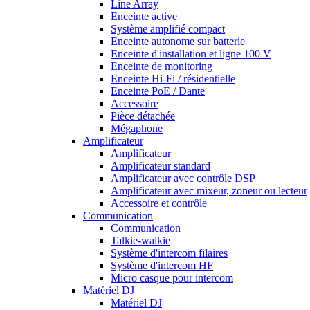
Line Array
Enceinte active
Système amplifié compact
Enceinte autonome sur batterie
Enceinte d'installation et ligne 100 V
Enceinte de monitoring
Enceinte Hi-Fi / résidentielle
Enceinte PoE / Dante
Accessoire
Pièce détachée
Mégaphone
Amplificateur
Amplificateur
Amplificateur standard
Amplificateur avec contrôle DSP
Amplificateur avec mixeur, zoneur ou lecteur
Accessoire et contrôle
Communication
Communication
Talkie-walkie
Système d'intercom filaires
Système d'intercom HF
Micro casque pour intercom
Matériel DJ
Matériel DJ