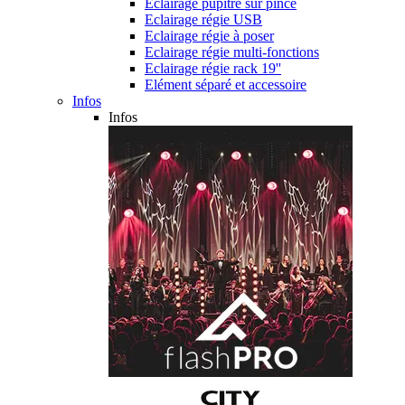
Eclairage pupitre sur pince
Eclairage régie USB
Eclairage régie à poser
Eclairage régie multi-fonctions
Eclairage régie rack 19''
Elément séparé et accessoire
Infos
Infos