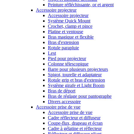
Peinture réfléchissante, or et argent
Accessoire projecteur
Accessoire projecteur
Système Quick Mount
Crochet, clamp et pince
Platine et ventouse
Bras magique et flexible
Bras d'extension
Rotule parapluie
Lest
Pied pour projecteur
Colonne télescopique
Barre pour plusieurs projecteurs
Spigot, tourelle et adaptateur
Rotule grip et bras d'extension
Système girafe et Light Boom
Bras de déport
Bras de réglage pour pantographe
Divers accessoire
Accessoire prise de vue
Accessoire prise de vue
Cadre réflecteur et diffuseur
Coupe-flux, drapeau et écran
Cadre à gélatine et réflecteur
Réflecteur et diffuseur pliant