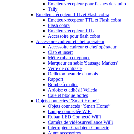
Emetteur-récepteur pour flashes de studio
Tally
Emetteur-récepteur TTL et Flash cobra
Emetteur-récepteur TTL et Flash cobra
Flash cobra
Emetteur-récepteur TTL
Accessoire pour flash cobra
Accessoire cadreur et chef opérateur
Accessoire cadreur et chef opérateur
Clap et insert
Mètre ruban cm/pouce
Marqueur en sable 'Sausage Markers'
Verre de contraste
Oeilleton peau de chamois
Rapport
Bombe à matter
Ardoise et adhésif Velleda
Cale et bloque-portes
Objets connectés ‘’Smart Home’’
Objets connectés ‘’Smart Home’’
Lampe connectée WiFi
Ruban LED Connecté WiFi
Caméra de vidéosurveillance WiFi
Interrupteur Gradateur Connecté
Autre accessoires