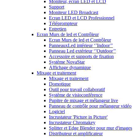
Moniteur, écran LED et LCD
Support
Moniteur LED Broadcast
Ecran LED et LCD Professionnel
Téléprompteur
Entretien
Ecran Murs de led et Contrôleur
Ecran Murs de led et Contrôleur
PanneauxLed intérieur ‘’Indoor’’
Panneau Led extérieur ‘’Outdoor’’
Accessoire et supports de fixation
Système NovaStar
Affichage dynamique
Mixage et traitement
Mixage et traitement
Domotique
Outil pour travail collaboratif
Système de visioconférence
Pupitre de mixage et mélangeur live
Panneau de contrôle pour mélangeur vidéo
Logiciel
Incrustateur 'Picture in Picture'
Incrustateur Chromakey
Splitter et Edge Blender pour mur d'images
Distributeur et amplificateur