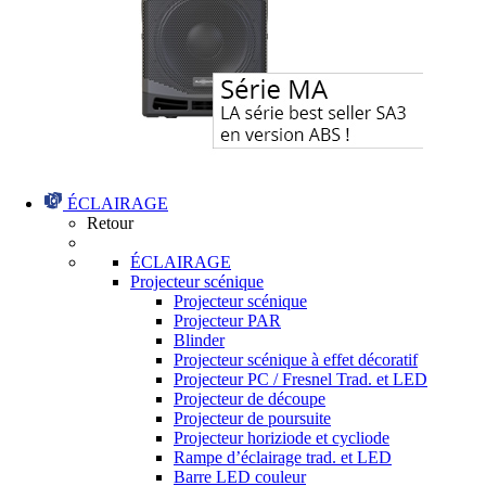
ÉCLAIRAGE
Retour
ÉCLAIRAGE
Projecteur scénique
Projecteur scénique
Projecteur PAR
Blinder
Projecteur scénique à effet décoratif
Projecteur PC / Fresnel Trad. et LED
Projecteur de découpe
Projecteur de poursuite
Projecteur horiziode et cycliode
Rampe d’éclairage trad. et LED
Barre LED couleur