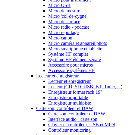
Micro USB
Micro de mesure
Micro 'col-de-cygne'
Micro de surface
Micro radio - podcast
Micro reportage
Micro canon
Micro caméra et appareil photo
Micro smartphone et tablette
Système HF complet
Système HF élément séparé
Accessoire pour micros
Accessoire systèmes HF
Lecteur et enregistreur
Lecteur et enregistreur
Lecteur (CD, SD, USB, BT, Tuner,…)
Enregistreur format rack 19''
Enregistreur portable
Enregistreur multipiste
Carte son, contrôleur et DAW
Carte son, contrôleur et DAW
Interface audio - carte son
Clavier et contrôleur, USB et MIDI
Contrôleur monitoring