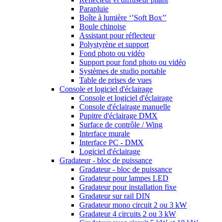
Parapluie
Boîte à lumière ‘’Soft Box’’
Boule chinoise
Assistant pour réflecteur
Polystyrène et support
Fond photo ou vidéo
Support pour fond photo ou vidéo
Systèmes de studio portable
Table de prises de vues
Console et logiciel d'éclairage
Console et logiciel d'éclairage
Console d'éclairage manuelle
Pupitre d'éclairage DMX
Surface de contrôle / Wing
Interface murale
Interface PC - DMX
Logiciel d'éclairage
Gradateur - bloc de puissance
Gradateur - bloc de puissance
Gradateur pour lampes LED
Gradateur pour installation fixe
Gradateur sur rail DIN
Gradateur mono circuit 2 ou 3 kW
Gradateur 4 circuits 2 ou 3 kW