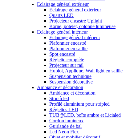
Eclairage général extérieur
Eclairage général extérieur
Quartz LED
Projecteur encastré Uplight
Borne, potelet, colonne lumineuse
Eclairage général intérieur
Eclairage général intérieur
Plafonnier encastré
Plafonnier en saillie
Spot encastré
Réglette complète
Projecteur sur rail
Hublot, Applique, Wall light en saillie
Suspension technique
Suspension décorative
Ambiance et décoration
Ambiance et décoration
Strip à led
Profilé aluminium pour stripled
Réglettes LED
TUB@LED, boîte ambre et Licialed
Cordon lumineux
Guirlande de bal
Led Neon Flex
Objet et mobilier décoratif