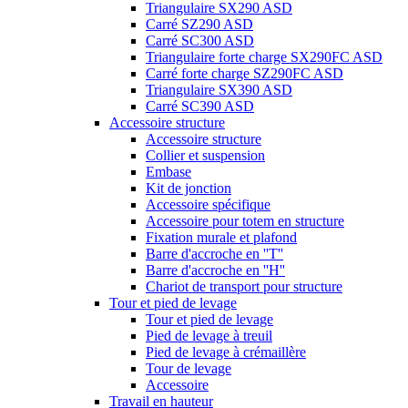
Triangulaire SX290 ASD
Carré SZ290 ASD
Carré SC300 ASD
Triangulaire forte charge SX290FC ASD
Carré forte charge SZ290FC ASD
Triangulaire SX390 ASD
Carré SC390 ASD
Accessoire structure
Accessoire structure
Collier et suspension
Embase
Kit de jonction
Accessoire spécifique
Accessoire pour totem en structure
Fixation murale et plafond
Barre d'accroche en ''T''
Barre d'accroche en ''H''
Chariot de transport pour structure
Tour et pied de levage
Tour et pied de levage
Pied de levage à treuil
Pied de levage à crémaillère
Tour de levage
Accessoire
Travail en hauteur