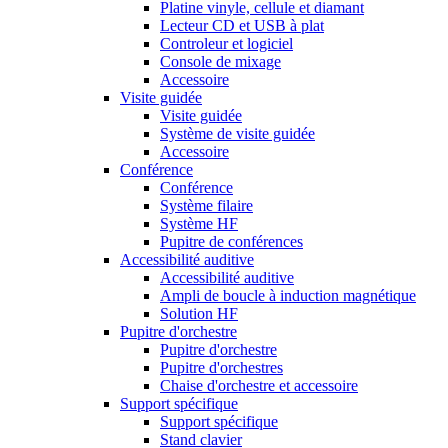
Platine vinyle, cellule et diamant
Lecteur CD et USB à plat
Controleur et logiciel
Console de mixage
Accessoire
Visite guidée
Visite guidée
Système de visite guidée
Accessoire
Conférence
Conférence
Système filaire
Système HF
Pupitre de conférences
Accessibilité auditive
Accessibilité auditive
Ampli de boucle à induction magnétique
Solution HF
Pupitre d'orchestre
Pupitre d'orchestre
Pupitre d'orchestres
Chaise d'orchestre et accessoire
Support spécifique
Support spécifique
Stand clavier