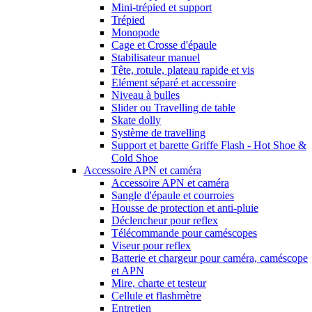
Mini-trépied et support
Trépied
Monopode
Cage et Crosse d'épaule
Stabilisateur manuel
Tête, rotule, plateau rapide et vis
Elément séparé et accessoire
Niveau à bulles
Slider ou Travelling de table
Skate dolly
Système de travelling
Support et barette Griffe Flash - Hot Shoe &
Cold Shoe
Accessoire APN et caméra
Accessoire APN et caméra
Sangle d'épaule et courroies
Housse de protection et anti-pluie
Déclencheur pour reflex
Télécommande pour caméscopes
Viseur pour reflex
Batterie et chargeur pour caméra, caméscope
et APN
Mire, charte et testeur
Cellule et flashmètre
Entretien