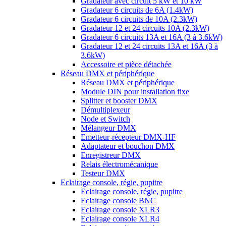
Gradateur avec circuit 5 kW et 10 kW
Gradateur 6 circuits de 6A (1.4kW)
Gradateur 6 circuits de 10A (2.3kW)
Gradateur 12 et 24 circuits 10A (2.3kW)
Gradateur 6 circuits 13A et 16A (3 à 3.6kW)
Gradateur 12 et 24 circuits 13A et 16A (3 à
3.6kW)
Accessoire et pièce détachée
Réseau DMX et périphérique
Réseau DMX et périphérique
Module DIN pour installation fixe
Splitter et booster DMX
Démultiplexeur
Node et Switch
Mélangeur DMX
Emetteur-récepteur DMX-HF
Adaptateur et bouchon DMX
Enregistreur DMX
Relais électromécanique
Testeur DMX
Eclairage console, régie, pupitre
Eclairage console, régie, pupitre
Eclairage console BNC
Eclairage console XLR3
Eclairage console XLR4