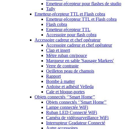
Emetteur-récepteur pour flashes de studio
Tally
Emetteur-récepteur TTL et Flash cobra
Emetteur-récepteur TTL et Flash cobra
Flash cobra
Emetteur-récepteur TTL
Accessoire pour flash cobra
Accessoire cadreur et chef opérateur
Accessoire cadreur et chef opérateur
Clap et insert
Mètre ruban cm/pouce
Marqueur en sable 'Sausage Markers'
Verre de contraste
Oeilleton peau de chamois
Rapport
Bombe à matter
Ardoise et adhésif Velleda
Cale et bloque-portes
Objets connectés ‘’Smart Home’’
Objets connectés ‘’Smart Home’’
Lampe connectée WiFi
Ruban LED Connecté WiFi
Caméra de vidéosurveillance WiFi
Interrupteur Gradateur Connecté
Autre accessoires