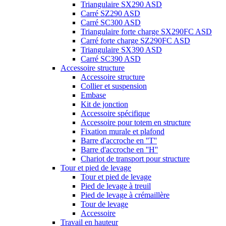
Triangulaire SX290 ASD
Carré SZ290 ASD
Carré SC300 ASD
Triangulaire forte charge SX290FC ASD
Carré forte charge SZ290FC ASD
Triangulaire SX390 ASD
Carré SC390 ASD
Accessoire structure
Accessoire structure
Collier et suspension
Embase
Kit de jonction
Accessoire spécifique
Accessoire pour totem en structure
Fixation murale et plafond
Barre d'accroche en ''T''
Barre d'accroche en ''H''
Chariot de transport pour structure
Tour et pied de levage
Tour et pied de levage
Pied de levage à treuil
Pied de levage à crémaillère
Tour de levage
Accessoire
Travail en hauteur