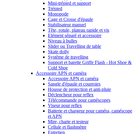
Mini-trépied et support
Trépied
Monopode
Cage et Crosse d'épaule
Stabilisateur manuel
Tête, rotule, plateau rapide et vis
Elément séparé et accessoire
Niveau à bulles
Slider ou Travelling de table
Skate dolly
Système de travelling
Support et barette Griffe Flash - Hot Shoe &
Cold Shoe
Accessoire APN et caméra
Accessoire APN et caméra
Sangle d'épaule et courroies
Housse de protection et anti-pluie
Déclencheur pour reflex
Télécommande pour caméscopes
Viseur pour reflex
Batterie et chargeur pour caméra, caméscope
et APN
Mire, charte et testeur
Cellule et flashmètre
Entretien