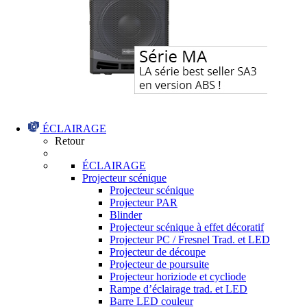
ÉCLAIRAGE
Retour
ÉCLAIRAGE
Projecteur scénique
Projecteur scénique
Projecteur PAR
Blinder
Projecteur scénique à effet décoratif
Projecteur PC / Fresnel Trad. et LED
Projecteur de découpe
Projecteur de poursuite
Projecteur horiziode et cycliode
Rampe d’éclairage trad. et LED
Barre LED couleur