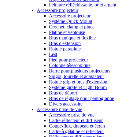
Peinture réfléchissante, or et argent
Accessoire projecteur
Accessoire projecteur
Système Quick Mount
Crochet, clamp et pince
Platine et ventouse
Bras magique et flexible
Bras d'extension
Rotule parapluie
Lest
Pied pour projecteur
Colonne télescopique
Barre pour plusieurs projecteurs
Spigot, tourelle et adaptateur
Rotule grip et bras d'extension
Système girafe et Light Boom
Bras de déport
Bras de réglage pour pantographe
Divers accessoire
Accessoire prise de vue
Accessoire prise de vue
Cadre réflecteur et diffuseur
Coupe-flux, drapeau et écran
Cadre à gélatine et réflecteur
Réflecteur et diffuseur pliant