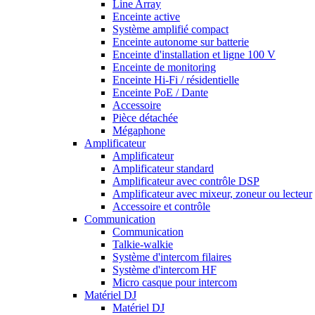
Line Array
Enceinte active
Système amplifié compact
Enceinte autonome sur batterie
Enceinte d'installation et ligne 100 V
Enceinte de monitoring
Enceinte Hi-Fi / résidentielle
Enceinte PoE / Dante
Accessoire
Pièce détachée
Mégaphone
Amplificateur
Amplificateur
Amplificateur standard
Amplificateur avec contrôle DSP
Amplificateur avec mixeur, zoneur ou lecteur
Accessoire et contrôle
Communication
Communication
Talkie-walkie
Système d'intercom filaires
Système d'intercom HF
Micro casque pour intercom
Matériel DJ
Matériel DJ