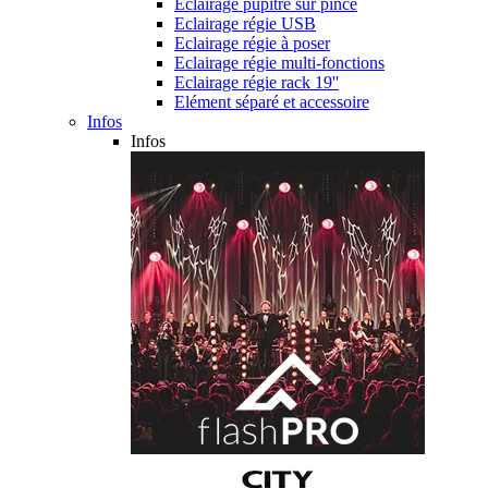
Eclairage pupitre sur pince
Eclairage régie USB
Eclairage régie à poser
Eclairage régie multi-fonctions
Eclairage régie rack 19''
Elément séparé et accessoire
Infos
Infos