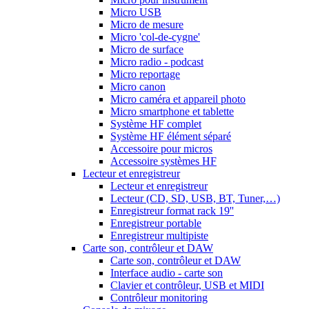
Micro USB
Micro de mesure
Micro 'col-de-cygne'
Micro de surface
Micro radio - podcast
Micro reportage
Micro canon
Micro caméra et appareil photo
Micro smartphone et tablette
Système HF complet
Système HF élément séparé
Accessoire pour micros
Accessoire systèmes HF
Lecteur et enregistreur
Lecteur et enregistreur
Lecteur (CD, SD, USB, BT, Tuner,…)
Enregistreur format rack 19''
Enregistreur portable
Enregistreur multipiste
Carte son, contrôleur et DAW
Carte son, contrôleur et DAW
Interface audio - carte son
Clavier et contrôleur, USB et MIDI
Contrôleur monitoring