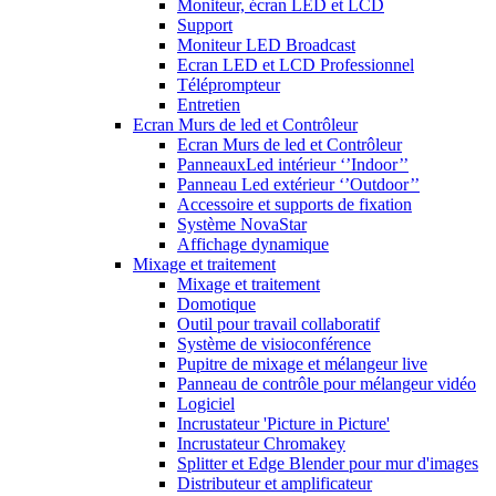
Moniteur, écran LED et LCD
Support
Moniteur LED Broadcast
Ecran LED et LCD Professionnel
Téléprompteur
Entretien
Ecran Murs de led et Contrôleur
Ecran Murs de led et Contrôleur
PanneauxLed intérieur ‘’Indoor’’
Panneau Led extérieur ‘’Outdoor’’
Accessoire et supports de fixation
Système NovaStar
Affichage dynamique
Mixage et traitement
Mixage et traitement
Domotique
Outil pour travail collaboratif
Système de visioconférence
Pupitre de mixage et mélangeur live
Panneau de contrôle pour mélangeur vidéo
Logiciel
Incrustateur 'Picture in Picture'
Incrustateur Chromakey
Splitter et Edge Blender pour mur d'images
Distributeur et amplificateur