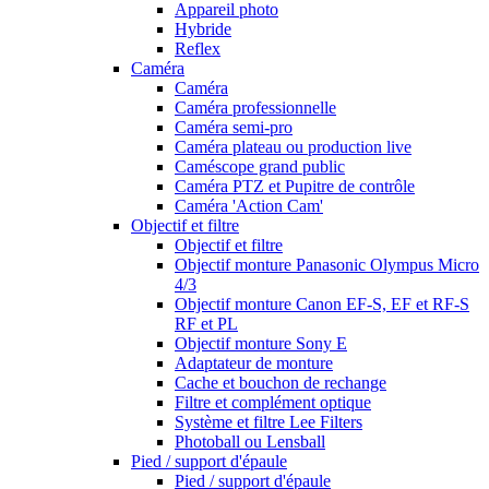
Appareil photo
Hybride
Reflex
Caméra
Caméra
Caméra professionnelle
Caméra semi-pro
Caméra plateau ou production live
Caméscope grand public
Caméra PTZ et Pupitre de contrôle
Caméra 'Action Cam'
Objectif et filtre
Objectif et filtre
Objectif monture Panasonic Olympus Micro
4/3
Objectif monture Canon EF-S, EF et RF-S
RF et PL
Objectif monture Sony E
Adaptateur de monture
Cache et bouchon de rechange
Filtre et complément optique
Système et filtre Lee Filters
Photoball ou Lensball
Pied / support d'épaule
Pied / support d'épaule