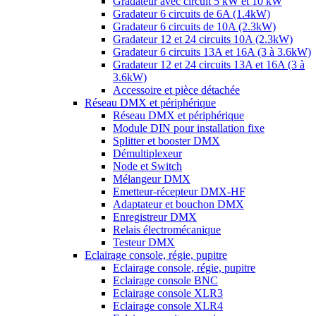
Gradateur avec circuit 5 kW et 10 kW
Gradateur 6 circuits de 6A (1.4kW)
Gradateur 6 circuits de 10A (2.3kW)
Gradateur 12 et 24 circuits 10A (2.3kW)
Gradateur 6 circuits 13A et 16A (3 à 3.6kW)
Gradateur 12 et 24 circuits 13A et 16A (3 à
3.6kW)
Accessoire et pièce détachée
Réseau DMX et périphérique
Réseau DMX et périphérique
Module DIN pour installation fixe
Splitter et booster DMX
Démultiplexeur
Node et Switch
Mélangeur DMX
Emetteur-récepteur DMX-HF
Adaptateur et bouchon DMX
Enregistreur DMX
Relais électromécanique
Testeur DMX
Eclairage console, régie, pupitre
Eclairage console, régie, pupitre
Eclairage console BNC
Eclairage console XLR3
Eclairage console XLR4