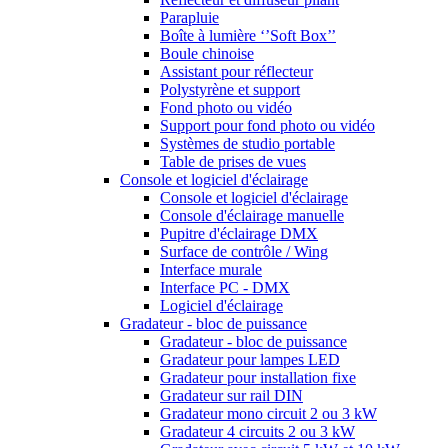
Parapluie
Boîte à lumière ‘’Soft Box’’
Boule chinoise
Assistant pour réflecteur
Polystyrène et support
Fond photo ou vidéo
Support pour fond photo ou vidéo
Systèmes de studio portable
Table de prises de vues
Console et logiciel d'éclairage
Console et logiciel d'éclairage
Console d'éclairage manuelle
Pupitre d'éclairage DMX
Surface de contrôle / Wing
Interface murale
Interface PC - DMX
Logiciel d'éclairage
Gradateur - bloc de puissance
Gradateur - bloc de puissance
Gradateur pour lampes LED
Gradateur pour installation fixe
Gradateur sur rail DIN
Gradateur mono circuit 2 ou 3 kW
Gradateur 4 circuits 2 ou 3 kW