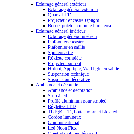
Eclairage général extérieur
Eclairage général extérieur
Quartz LED
Projecteur encastré Uplight
Borne, potelet, colonne lumineuse
Eclairage général intérieur
Eclairage général intérieur
Plafonnier encastré
Plafonnier en saillie
Spot encastré
Réglette complète
Projecteur sur rail
Hublot, Applique, Wall light en saillie
Suspension technique
Suspension décorative
Ambiance et décoration
Ambiance et décoration
Strip à led
Profilé aluminium pour stripled
Réglettes LED
TUB@LED, boîte ambre et Licialed
Cordon lumineux
Guirlande de bal
Led Neon Flex
Objet et mobilier décoratif