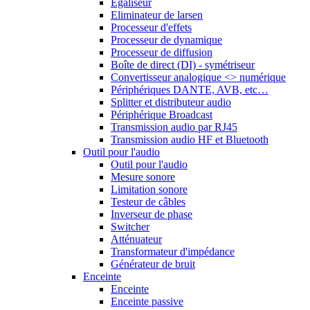
Egaliseur
Eliminateur de larsen
Processeur d'effets
Processeur de dynamique
Processeur de diffusion
Boîte de direct (DI) - symétriseur
Convertisseur analogique <> numérique
Périphériques DANTE, AVB, etc…
Splitter et distributeur audio
Périphérique Broadcast
Transmission audio par RJ45
Transmission audio HF et Bluetooth
Outil pour l'audio
Outil pour l'audio
Mesure sonore
Limitation sonore
Testeur de câbles
Inverseur de phase
Switcher
Atténuateur
Transformateur d'impédance
Générateur de bruit
Enceinte
Enceinte
Enceinte passive