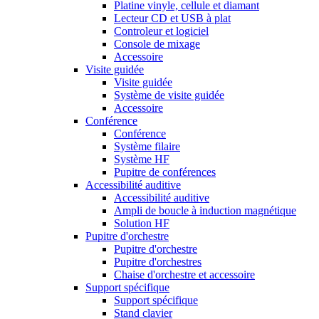
Platine vinyle, cellule et diamant
Lecteur CD et USB à plat
Controleur et logiciel
Console de mixage
Accessoire
Visite guidée
Visite guidée
Système de visite guidée
Accessoire
Conférence
Conférence
Système filaire
Système HF
Pupitre de conférences
Accessibilité auditive
Accessibilité auditive
Ampli de boucle à induction magnétique
Solution HF
Pupitre d'orchestre
Pupitre d'orchestre
Pupitre d'orchestres
Chaise d'orchestre et accessoire
Support spécifique
Support spécifique
Stand clavier