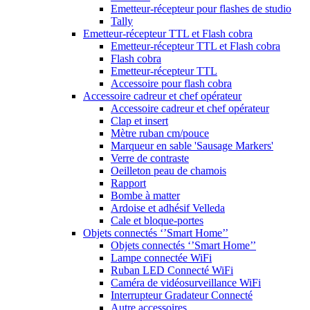
Emetteur-récepteur pour flashes de studio
Tally
Emetteur-récepteur TTL et Flash cobra
Emetteur-récepteur TTL et Flash cobra
Flash cobra
Emetteur-récepteur TTL
Accessoire pour flash cobra
Accessoire cadreur et chef opérateur
Accessoire cadreur et chef opérateur
Clap et insert
Mètre ruban cm/pouce
Marqueur en sable 'Sausage Markers'
Verre de contraste
Oeilleton peau de chamois
Rapport
Bombe à matter
Ardoise et adhésif Velleda
Cale et bloque-portes
Objets connectés ‘’Smart Home’’
Objets connectés ‘’Smart Home’’
Lampe connectée WiFi
Ruban LED Connecté WiFi
Caméra de vidéosurveillance WiFi
Interrupteur Gradateur Connecté
Autre accessoires