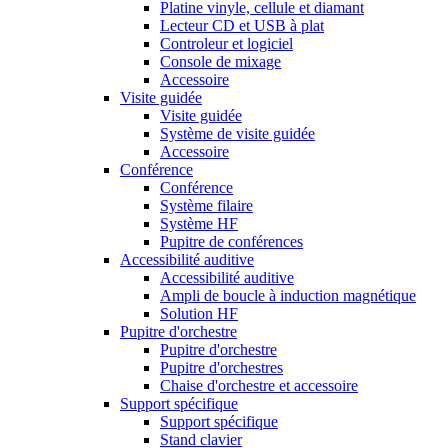
Platine vinyle, cellule et diamant
Lecteur CD et USB à plat
Controleur et logiciel
Console de mixage
Accessoire
Visite guidée
Visite guidée
Système de visite guidée
Accessoire
Conférence
Conférence
Système filaire
Système HF
Pupitre de conférences
Accessibilité auditive
Accessibilité auditive
Ampli de boucle à induction magnétique
Solution HF
Pupitre d'orchestre
Pupitre d'orchestre
Pupitre d'orchestres
Chaise d'orchestre et accessoire
Support spécifique
Support spécifique
Stand clavier