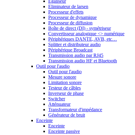
Egaliseur
Eliminateur de larsen
Processeur d'effets
Processeur de dynamique
Processeur de diffusion
Boîte de direct (DI) - symétriseur
Convertisseur analogique <> numérique
Périphériques DANTE, AVB, etc…
Splitter et distributeur audio
Périphérique Broadcast
Transmission audio par RJ45
Transmission audio HF et Bluetooth
Outil pour l'audio
Outil pour l'audio
Mesure sonore
Limitation sonore
Testeur de câbles
Inverseur de phase
Switcher
Atténuateur
Transformateur d'impédance
Générateur de bruit
Enceinte
Enceinte
Enceinte passive