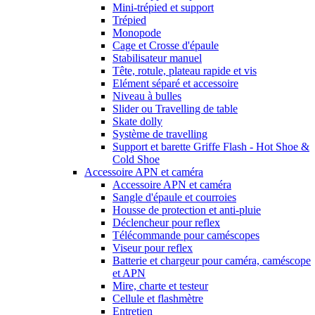
Mini-trépied et support
Trépied
Monopode
Cage et Crosse d'épaule
Stabilisateur manuel
Tête, rotule, plateau rapide et vis
Elément séparé et accessoire
Niveau à bulles
Slider ou Travelling de table
Skate dolly
Système de travelling
Support et barette Griffe Flash - Hot Shoe &
Cold Shoe
Accessoire APN et caméra
Accessoire APN et caméra
Sangle d'épaule et courroies
Housse de protection et anti-pluie
Déclencheur pour reflex
Télécommande pour caméscopes
Viseur pour reflex
Batterie et chargeur pour caméra, caméscope
et APN
Mire, charte et testeur
Cellule et flashmètre
Entretien