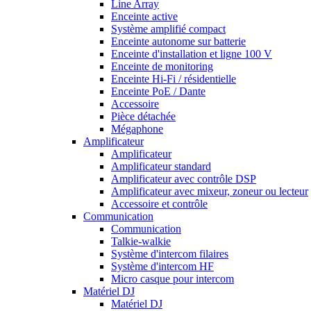
Line Array
Enceinte active
Système amplifié compact
Enceinte autonome sur batterie
Enceinte d'installation et ligne 100 V
Enceinte de monitoring
Enceinte Hi-Fi / résidentielle
Enceinte PoE / Dante
Accessoire
Pièce détachée
Mégaphone
Amplificateur
Amplificateur
Amplificateur standard
Amplificateur avec contrôle DSP
Amplificateur avec mixeur, zoneur ou lecteur
Accessoire et contrôle
Communication
Communication
Talkie-walkie
Système d'intercom filaires
Système d'intercom HF
Micro casque pour intercom
Matériel DJ
Matériel DJ