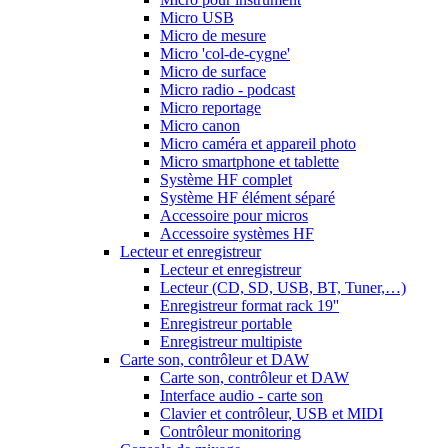
Micro USB
Micro de mesure
Micro 'col-de-cygne'
Micro de surface
Micro radio - podcast
Micro reportage
Micro canon
Micro caméra et appareil photo
Micro smartphone et tablette
Système HF complet
Système HF élément séparé
Accessoire pour micros
Accessoire systèmes HF
Lecteur et enregistreur
Lecteur et enregistreur
Lecteur (CD, SD, USB, BT, Tuner,…)
Enregistreur format rack 19''
Enregistreur portable
Enregistreur multipiste
Carte son, contrôleur et DAW
Carte son, contrôleur et DAW
Interface audio - carte son
Clavier et contrôleur, USB et MIDI
Contrôleur monitoring