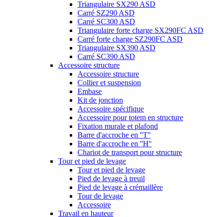
Triangulaire SX290 ASD
Carré SZ290 ASD
Carré SC300 ASD
Triangulaire forte charge SX290FC ASD
Carré forte charge SZ290FC ASD
Triangulaire SX390 ASD
Carré SC390 ASD
Accessoire structure
Accessoire structure
Collier et suspension
Embase
Kit de jonction
Accessoire spécifique
Accessoire pour totem en structure
Fixation murale et plafond
Barre d'accroche en ''T''
Barre d'accroche en ''H''
Chariot de transport pour structure
Tour et pied de levage
Tour et pied de levage
Pied de levage à treuil
Pied de levage à crémaillère
Tour de levage
Accessoire
Travail en hauteur