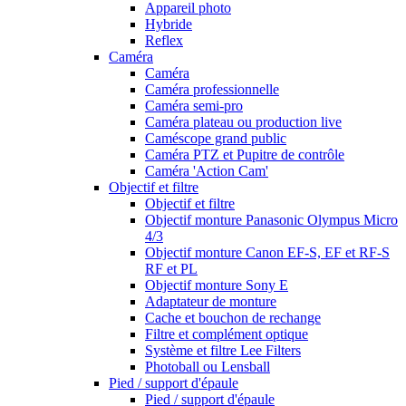
Appareil photo
Hybride
Reflex
Caméra
Caméra
Caméra professionnelle
Caméra semi-pro
Caméra plateau ou production live
Caméscope grand public
Caméra PTZ et Pupitre de contrôle
Caméra 'Action Cam'
Objectif et filtre
Objectif et filtre
Objectif monture Panasonic Olympus Micro
4/3
Objectif monture Canon EF-S, EF et RF-S
RF et PL
Objectif monture Sony E
Adaptateur de monture
Cache et bouchon de rechange
Filtre et complément optique
Système et filtre Lee Filters
Photoball ou Lensball
Pied / support d'épaule
Pied / support d'épaule