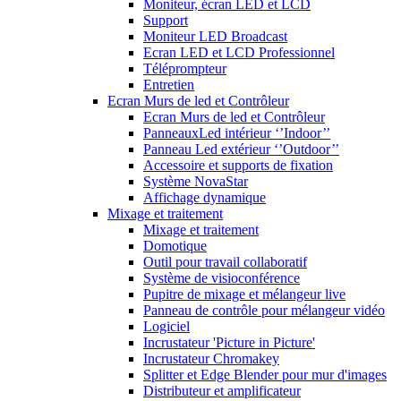
Moniteur, écran LED et LCD
Support
Moniteur LED Broadcast
Ecran LED et LCD Professionnel
Téléprompteur
Entretien
Ecran Murs de led et Contrôleur
Ecran Murs de led et Contrôleur
PanneauxLed intérieur ‘’Indoor’’
Panneau Led extérieur ‘’Outdoor’’
Accessoire et supports de fixation
Système NovaStar
Affichage dynamique
Mixage et traitement
Mixage et traitement
Domotique
Outil pour travail collaboratif
Système de visioconférence
Pupitre de mixage et mélangeur live
Panneau de contrôle pour mélangeur vidéo
Logiciel
Incrustateur 'Picture in Picture'
Incrustateur Chromakey
Splitter et Edge Blender pour mur d'images
Distributeur et amplificateur