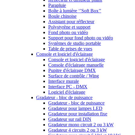
Parapluie
Boîte à lumière ‘’Soft Box’’
Boule chinoise
Assistant pour réflecteur
Polystyrène et support
Fond photo ou vidéo
Support pour fond photo ou vidéo
Systèmes de studio portable
Table de prises de vues
Console et logiciel d'éclairage
Console et logiciel d'éclairage
Console d'éclairage manuelle
Pupitre d'éclairage DMX
Surface de contrôle / Wing
Interface murale
Interface PC - DMX
Logiciel d'éclairage
Gradateur - bloc de puissance
Gradateur - bloc de puissance
Gradateur pour lampes LED
Gradateur pour installation fixe
Gradateur sur rail DIN
Gradateur mono circuit 2 ou 3 kW
Gradateur 4 circuits 2 ou 3 kW