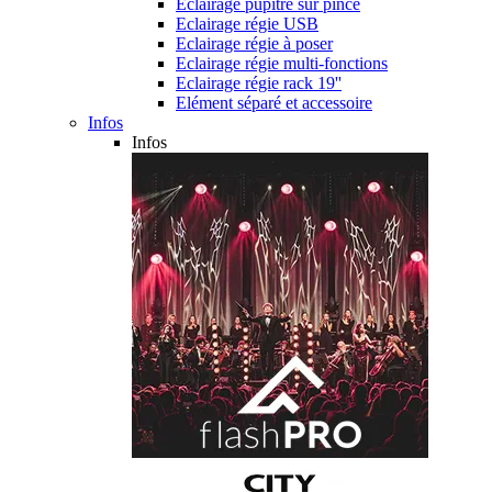
Eclairage pupitre sur pince
Eclairage régie USB
Eclairage régie à poser
Eclairage régie multi-fonctions
Eclairage régie rack 19''
Elément séparé et accessoire
Infos
Infos