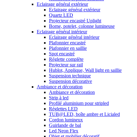
Eclairage général extérieur
Eclairage général extérieur
Quartz LED
Projecteur encastré Uplight
Borne, potelet, colonne lumineuse
Eclairage général intérieur
Eclairage général intérieur
Plafonnier encastré
Plafonnier en saillie
Spot encastré
Réglette complète
Projecteur sur rail
Hublot, Applique, Wall light en saillie
Suspension technique
Suspension décorative
Ambiance et décoration
Ambiance et décoration
Strip à led
Profilé aluminium pour stripled
Réglettes LED
TUB@LED, boîte ambre et Licialed
Cordon lumineux
Guirlande de bal
Led Neon Flex
Objet et mobilier décoratif