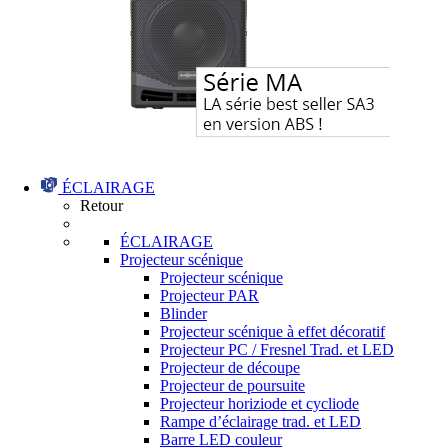
ÉCLAIRAGE
Retour
ÉCLAIRAGE
Projecteur scénique
Projecteur scénique
Projecteur PAR
Blinder
Projecteur scénique à effet décoratif
Projecteur PC / Fresnel Trad. et LED
Projecteur de découpe
Projecteur de poursuite
Projecteur horiziode et cycliode
Rampe d’éclairage trad. et LED
Barre LED couleur