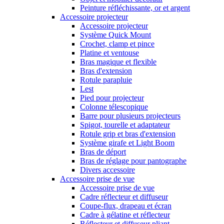
Peinture réfléchissante, or et argent
Accessoire projecteur
Accessoire projecteur
Système Quick Mount
Crochet, clamp et pince
Platine et ventouse
Bras magique et flexible
Bras d'extension
Rotule parapluie
Lest
Pied pour projecteur
Colonne télescopique
Barre pour plusieurs projecteurs
Spigot, tourelle et adaptateur
Rotule grip et bras d'extension
Système girafe et Light Boom
Bras de déport
Bras de réglage pour pantographe
Divers accessoire
Accessoire prise de vue
Accessoire prise de vue
Cadre réflecteur et diffuseur
Coupe-flux, drapeau et écran
Cadre à gélatine et réflecteur
Réflecteur et diffuseur pliant