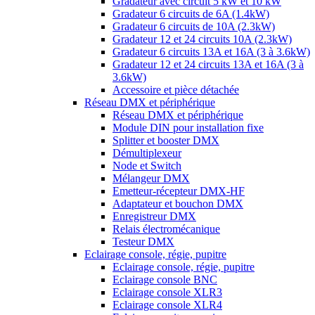
Gradateur avec circuit 5 kW et 10 kW
Gradateur 6 circuits de 6A (1.4kW)
Gradateur 6 circuits de 10A (2.3kW)
Gradateur 12 et 24 circuits 10A (2.3kW)
Gradateur 6 circuits 13A et 16A (3 à 3.6kW)
Gradateur 12 et 24 circuits 13A et 16A (3 à
3.6kW)
Accessoire et pièce détachée
Réseau DMX et périphérique
Réseau DMX et périphérique
Module DIN pour installation fixe
Splitter et booster DMX
Démultiplexeur
Node et Switch
Mélangeur DMX
Emetteur-récepteur DMX-HF
Adaptateur et bouchon DMX
Enregistreur DMX
Relais électromécanique
Testeur DMX
Eclairage console, régie, pupitre
Eclairage console, régie, pupitre
Eclairage console BNC
Eclairage console XLR3
Eclairage console XLR4